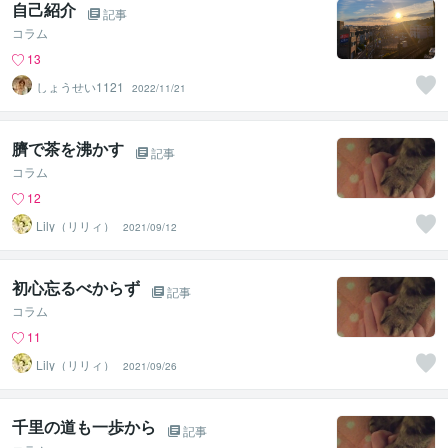
自己紹介
記事
コラム
13
しょうせい1121
2022/11/21
臍で茶を沸かす
記事
コラム
12
Lily（リリィ）
2021/09/12
初心忘るべからず
記事
コラム
11
Lily（リリィ）
2021/09/26
千里の道も一歩から
記事