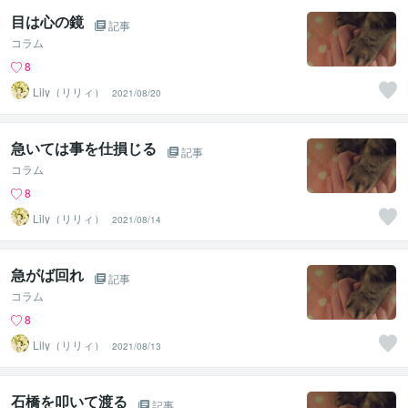
目は心の鏡
記事
コラム
8
Lily（リリィ）
2021/08/20
急いては事を仕損じる
記事
コラム
8
Lily（リリィ）
2021/08/14
急がば回れ
記事
コラム
8
Lily（リリィ）
2021/08/13
石橋を叩いて渡る
記事