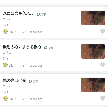
念には念を入れよ
記事
コラム
8
Lily（リリィ）
2021/09/13
親思う心にまさる親心
記事
コラム
8
Lily（リリィ）
2021/09/08
親の光は七光
記事
コラム
8
Lily（リリィ）
2021/09/05