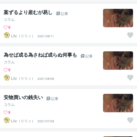
案ずるより産むが易し
記事
コラム
9
Lily（リリィ）
2021/08/11
為せば成る為さねば成らぬ何事も
記事
コラム
9
Lily（リリィ）
2021/08/06
安物買いの銭失い
記事
コラム
9
Lily（リリィ）
2021/07/29