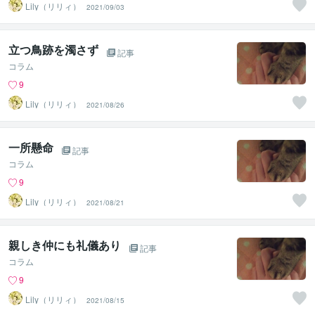
Lily（リリィ）
2021/09/03
立つ鳥跡を濁さず
記事
コラム
9
Lily（リリィ）
2021/08/26
一所懸命
記事
コラム
9
Lily（リリィ）
2021/08/21
親しき仲にも礼儀あり
記事
コラム
9
Lily（リリィ）
2021/08/15