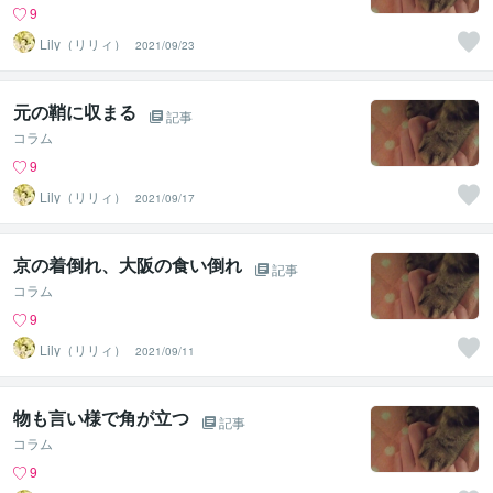
9
Lily（リリィ）
2021/09/23
元の鞘に収まる
記事
コラム
9
Lily（リリィ）
2021/09/17
京の着倒れ、大阪の食い倒れ
記事
コラム
9
Lily（リリィ）
2021/09/11
物も言い様で角が立つ
記事
コラム
9