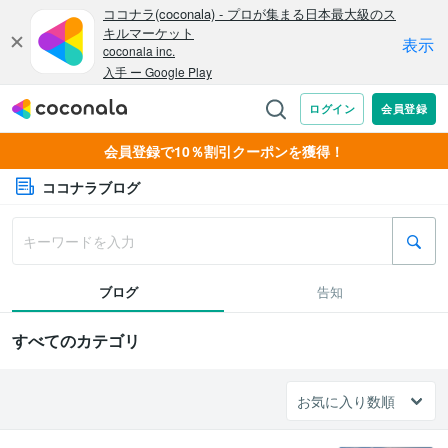
会員登録で10％割引クーポンを獲得！
ココナラブログ
ブログ
告知
すべてのカテゴリ