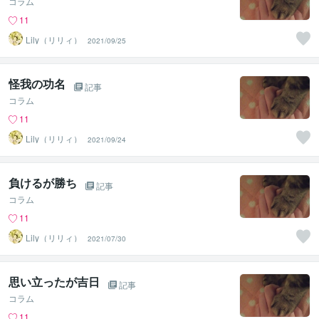
コラム
11
Lily（リリィ）
2021/09/25
怪我の功名
記事
コラム
11
Lily（リリィ）
2021/09/24
負けるが勝ち
記事
コラム
11
Lily（リリィ）
2021/07/30
思い立ったが吉日
記事
コラム
11