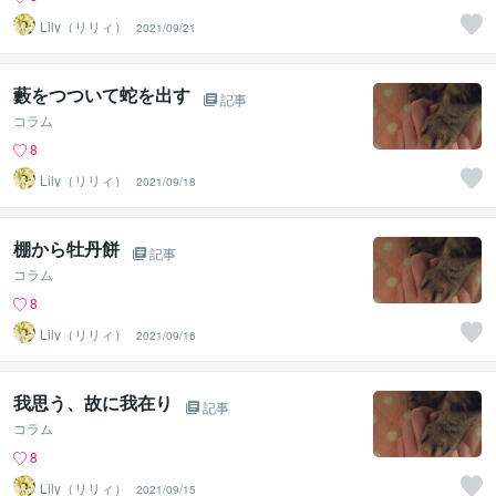
Lily（リリィ）
2021/09/21
藪をつついて蛇を出す
記事
コラム
8
Lily（リリィ）
2021/09/18
棚から牡丹餅
記事
コラム
8
Lily（リリィ）
2021/09/16
我思う、故に我在り
記事
コラム
8
Lily（リリィ）
2021/09/15