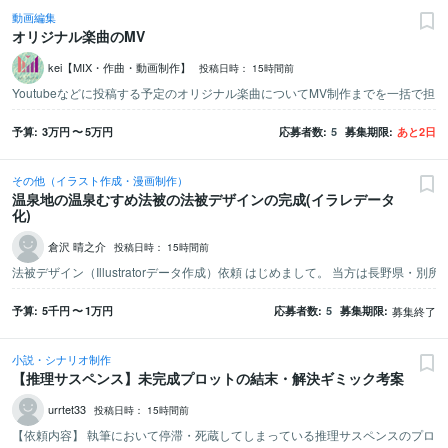
動画編集
オリジナル楽曲のMV
kei【MIX・作曲・動画制作】
投稿日時：
15時間前
予算
3万
円
〜
5万
円
応募者数
5
募集期限
あと
2
日
その他（イラスト作成・漫画制作）
温泉地の温泉むすめ法被の法被デザインの完成(イラレデータ
化)
倉沢 晴之介
投稿日時：
15時間前
予算
5千
円
〜
1万
円
応募者数
5
募集期限
募集終了
小説・シナリオ制作
【推理サスペンス】未完成プロットの結末・解決ギミック考案
urrtet33
投稿日時：
15時間前