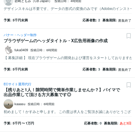
岩崎ともみ（CB Japan）
投稿日時：
4時間前
デザインスキルは不要です、データの形式の変換のみです（Adobeのインストー
予算
5千
円未満
応募者数
2
募集期限
募集終了
バナー・ヘッダー制作
ブラウザゲームのヘッダタイトル・X広告用画像の作成
fuka0409
投稿日時：
6時間前
予算
5千
円未満
応募者数
3
募集期限
募集終了
ECサイト運用代行
【残りあと1人！隙間時間で簡単作業しませんか？】バイマで
出品作業して頂ける方大募集です◎
kaaasu
投稿日時：
6時間前
予算
5千
円
〜
1万
円
応募者数
0
募集期限
あと
3
日