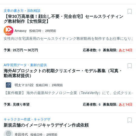
文章の書き方・添削相談
【🌸30万高単価！顔出し不要・完全在宅】セールスライティン
グ教材制作【女性限定】
Amassy
投稿日時：
2時間前
予算
25万
円
〜
30万
円
応募者数
0
募集期限
あと
14
日
AI学習用データ・素材の提供
海外AIプロジェクトの初期クリエイター・モデル募集（写真・
動画素材提供）
明太マヨ122
投稿日時：
2時間前
予算
見積り希望
応募者数
6
募集期限
あと
14
日
キャラクター作成・キャラデザ
新規店舗のイメージキャラデザイン作成依頼
幸田祥代
投稿日時：
2時間前