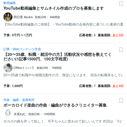
動画編集
YouTube動画編集とサムネイル作成のプロを募集します
明日香 Asuka
投稿日時：
6時間前
予算
5千
円
〜
1万
円
応募者数
2
募集期限
あと
3
日
記事・Webコンテンツ作成
【20〜35歳、転職・就活中の方】活動状況や感想を教えてく
ださい(1記事1500円、100文字程度)
Officeイシハラ
投稿日時：
7時間前
予算
1,500
円
応募者数
7
募集期限
あと
4
日
作曲・編曲・楽曲制作
ボーカロイド楽曲の作曲・編曲ができるクリエイター募集
水底ねむ
投稿日時：
10時間前