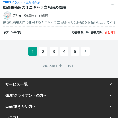
TRPGイラスト・立ち絵作成
動画投稿用のミニキャラ立ち絵の依頼
跡明★
投稿日時：
18時間前
予算
3,000
円
応募者数
20
募集期限
あと
2
日
1
2
3
4
5
283,536
件中
1 - 40
件