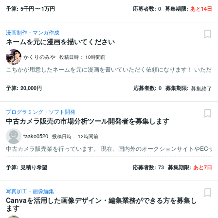
予算
5千
円
〜
1万
円
応募者数
0
募集期限
あと
14
日
漫画制作・マンガ作成
ネームを元に漫画を描いてください
かくりのみや
投稿日時：
10時間前
予算
20,000
円
応募者数
0
募集期限
募集終了
プログラミング・ソフト開発
中古カメラ販売の市場分析ツール開発者を募集します
taako0520
投稿日時：
12時間前
予算
見積り希望
応募者数
73
募集期限
あと
7
日
写真加工・画像編集
Canvaを活用した画像デザイン・編集業務ができる方を募集し
ます