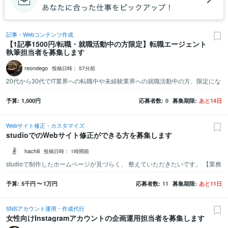
記事・Webコンテンツ作成
【1記事1500円/転職・就職活動中の方限定】転職エージェント
執筆担当者を募集します
reondego
投稿日時：
57分前
予算
1,500
円
応募者数
0
募集期限
あと
14
日
Webサイト修正・カスタマイズ
studioでのWebサイト修正ができる方を募集します
hachiii
投稿日時：
1時間前
予算
5千
円
〜
1万
円
応募者数
11
募集期限
あと
11
日
SNSアカウント運用・作成代行
女性向けInstagramアカウントの企画運用担当者を募集します