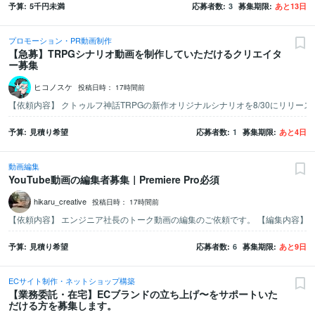
予算
5千
円未満
応募者数
3
募集期限
あと
13
日
プロモーション・PR動画制作
【急募】TRPGシナリオ動画を制作していただけるクリエイタ
ー募集
ヒコノスケ
投稿日時：
17時間前
予算
見積り希望
応募者数
1
募集期限
あと
4
日
動画編集
YouTube動画の編集者募集｜Premiere Pro必須
hikaru_creative
投稿日時：
17時間前
予算
見積り希望
応募者数
6
募集期限
あと
9
日
ECサイト制作・ネットショップ構築
【業務委託・在宅】ECブランドの立ち上げ〜をサポートいた
だける方を募集します。