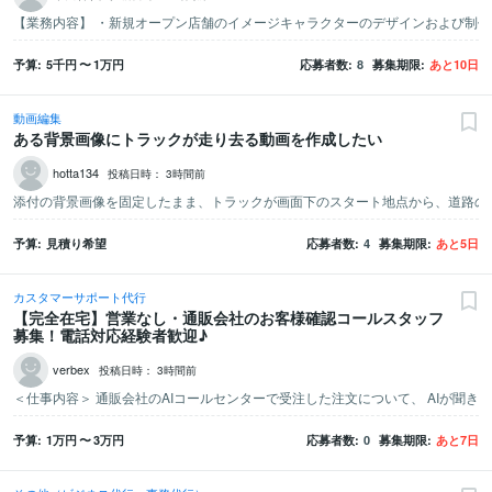
予算
5千
円
〜
1万
円
応募者数
8
募集期限
あと
10
日
動画編集
ある背景画像にトラックが走り去る動画を作成したい
hotta134
投稿日時：
3時間前
予算
見積り希望
応募者数
4
募集期限
あと
5
日
カスタマーサポート代行
【完全在宅】営業なし・通販会社のお客様確認コールスタッフ
募集！電話対応経験者歓迎♪
verbex
投稿日時：
3時間前
予算
1万
円
〜
3万
円
応募者数
0
募集期限
あと
7
日