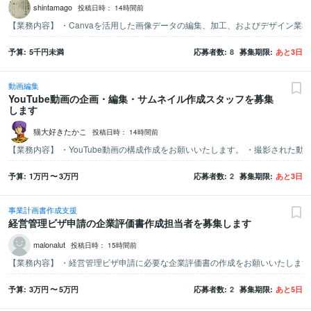
shintamago
投稿日時：
14時間前
予算
5千
円未満
応募者数
8
募集期限
あと
3
日
動画編集
YouTube動画の企画・編集・サムネイル作成スタッフを募集
します
猫大好きたかこ
投稿日時：
14時間前
予算
1万
円
〜
3万
円
応募者数
2
募集期限
あと
3
日
事業計画書作成支援
経営管理ビザ申請の企業評価書作成担当者を募集します
malonalut
投稿日時：
15時間前
予算
3万
円
〜
5万
円
応募者数
2
募集期限
あと
5
日