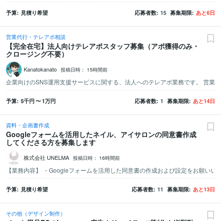
予算
見積り希望
応募者数
15
募集期限
あと
6
日
営業代行・テレアポ相談
【完全在宅】法人向けテレアポスタッフ募集（アポ獲得のみ・
クロージング不要）
Kanatokanato
投稿日時：
15時間前
予算
5千
円
〜
1万
円
応募者数
1
募集期限
あと
14
日
資料・企画書作成
Googleフォームを活用したネイル、アイサロンの同意書作成
してくださる方を募集します
株式会社 UNELMA
投稿日時：
16時間前
予算
見積り希望
応募者数
11
募集期限
あと
13
日
その他（デザイン制作）