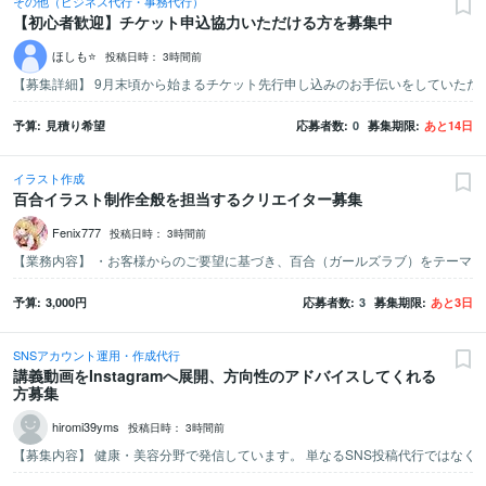
その他（ビジネス代行・事務代行）
【初心者歓迎】チケット申込協力いただける方を募集中
ほしも⭐️
投稿日時：
3時間前
予算
見積り希望
応募者数
0
募集期限
あと
14
日
イラスト作成
百合イラスト制作全般を担当するクリエイター募集
Fenix777
投稿日時：
3時間前
予算
3,000
円
応募者数
3
募集期限
あと
3
日
SNSアカウント運用・作成代行
講義動画をInstagramへ展開、方向性のアドバイスしてくれる
方募集
hiromi39yms
投稿日時：
3時間前