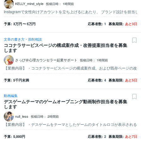
KELLY_mind_style
投稿日時：
1時間前
予算
3万
円
〜
5万
円
応募者数
1
募集期限
あと
3
日
文章の書き方・添削相談
ココナラサービスページの構成案作成・改善提案担当者を募集
します
さっぴ＠心理カウンセラー起業サポート
投稿日時：
1時間前
予算
5千
円未満
応募者数
4
募集期限
あと
5
日
動画編集
デスゲームテーマのゲームオープニング動画制作担当者を募集
します
null_less
投稿日時：
2時間前
予算
5,000
円
応募者数
2
募集期限
あと
7
日