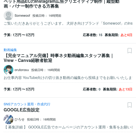
ペット用品ECのInstagram広告クリエイティブ制作｜縦型動
画・バナー制作できる方募集
Somewoof
投稿日時：
16時間前
予算
1万
円
〜
3万
円
応募者数
15
募集期限
あと
6
日
動画編集
【完全マニュアル完備】時事ネタ動画編集スタッフ募集｜
Vrew・Canva経験者歓迎
orutorosu
投稿日時：
16時間前
予算
1万
円
〜
3万
円
応募者数
0
募集期限
あと
13
日
SNSアカウント運用・作成代行
GOOGLE広告設定
ひろせ
投稿日時：
16時間前