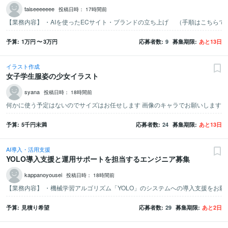
taiseeeeeee
投稿日時：
17時間前
【業務内容】 ・AIを使ったECサイト・ブランドの立ち上げ （手順
予算
1万
円
〜
3万
円
応募者数
9
募集期限
あと
13
日
イラスト作成
女子学生服姿の少女イラスト
syana
投稿日時：
18時間前
予算
5千
円未満
応募者数
24
募集期限
あと
13
日
AI導入・活用支援
YOLO導入支援と運用サポートを担当するエンジニア募集
kappanoyousei
投稿日時：
18時間前
予算
見積り希望
応募者数
29
募集期限
あと
2
日