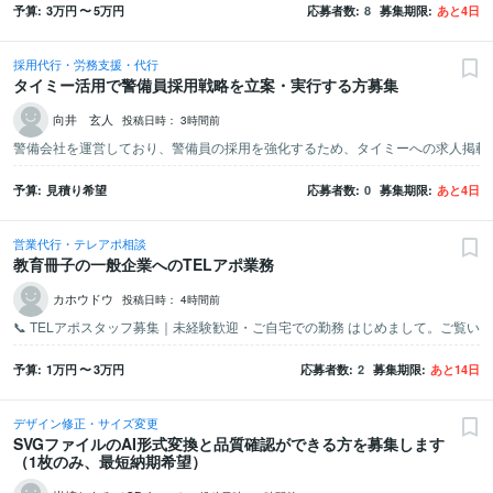
予算
3万
円
〜
5万
円
応募者数
8
募集期限
あと
4
日
採用代行・労務支援・代行
タイミー活用で警備員採用戦略を立案・実行する方募集
向井 玄人
投稿日時：
3時間前
予算
見積り希望
応募者数
0
募集期限
あと
4
日
営業代行・テレアポ相談
教育冊子の一般企業へのTELアポ業務
カホウドウ
投稿日時：
4時間前
予算
1万
円
〜
3万
円
応募者数
2
募集期限
あと
14
日
デザイン修正・サイズ変更
SVGファイルのAI形式変換と品質確認ができる方を募集します
（1枚のみ、最短納期希望）