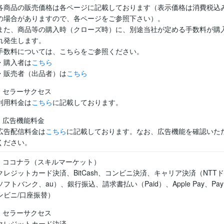
各商品の販売価格は各ページに記載しております（表示価格は消費税込
の場合がありますので、各ページをご参照下さい）。
また、商品等の購入時（クローズ時）に、別途当社が定める手数料が購
れ発生します。
手数料については、こちらをご参照ください。
・購入者は
こちら
・販売者（出品者）は
こちら
セラーサクセス
利用料金は
こちら
に記載しております。
広告機能料金
広告配信料金は
こちら
に記載しております。なお、広告機能を確認いた
ください。
ココナラ（スキルマーケット）
クレジットカード決済、BitCash、コンビニ決済、キャリア決済（NT
ソフトバンク、au）、銀行振込、請求書払い（Paid）、Apple Pay、PayPa
ンビニ/口座振替）
セラーサクセス
クレジットカード決済