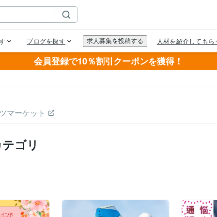
会員登録で10％割引クーポンを獲得！
ツマーケット
カテゴリ