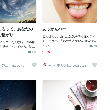
えるって。あなたの
あっかんべー
の繋がり
こんばんは。あなたに光を降り注ぐライ
トワーカー、光の仕事人＠SACHIKOで
ィング。そんな時、お客様
す。すっごくムカつくことがあったりモ
が見せてくれている、映像
コラム
記事
ヤッとすることがあったりイラッとする
。どこにいて、何をしてい
19
記事
ことがある時そのままお布団に持ち込む
持ちだっのか、だから、今
と寝られなかったり翌朝頭が痛かったり
いのかな?と、話します。
しがちです。そんな時に簡単にできるス
それをしたいと思ってるん
 姫神✨
光の仕事人＠SA
2022/04/01
2022/01/26
トレス解消法が「あっかんべー」です。
、守護
CHIKO
んでわかるのですか!!」など
者
まず、ムカッ、モヤッ、イラッとするも
をいただきます。思わず自
のを思い浮かべます。舌を思い切り下に
っ」と言ってしまう時もあ
長く伸ばし、目線を上にして、ムカッ、
いるものを伝えているだけ
モヤッ、イラッとするもの、出て行
驚くことがあります。もっ
け〜！！！！ってイメージで「べぇーー
、今抱えている事柄に、光
ーっ」ってします。鏡に向かってやると
腑に落ちると言う経験をし
よいかもしれません。また、お風呂だと
ようたくさん小説を読ん
家族にも見られないので思いっきりでき
現力をもっと磨いて、お客
ます。これは顔ヨガの先生に教えていた
角度から、わかりやすく伝