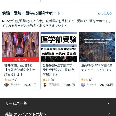
勉強・受験・留学の相談サポート
もっと見る
MBAや公務員試験から小学校、幼稚園のお受験まで、受験や学習をサポートし
てくれるサービスを数多く取りそろえています。
満枠対応中
柳井財団、笹川財団
合格多数●医学部大学
最高峰のCPUを極限ま
【海外大学奨学金】申
受験専門学校志望動機
でチューニングします
請支援します
等届けます
5.0
(45)
5.0
(15)
5.0
(2)
49,000円
3,500円
25,000円
Study Abroad
最高評価受賞プラチナランクライター桜
brain24