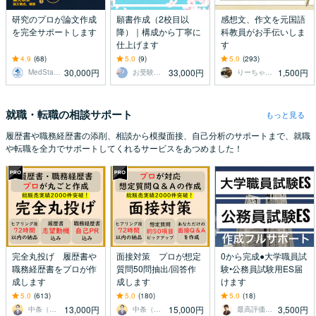
研究のプロが論文作成
願書作成（2校目以
感想文、作文を元国語
を完全サポートします
降）｜構成から丁寧に
科教員がお手伝いしま
仕上げます
す
4.9
(68)
5.0
(9)
5.0
(293)
30,000円
33,000円
1,500円
MedStat Pro（解析・論文支援）
お受験帖とおしたく帖
りーちゃん先生
就職・転職の相談サポート
もっと見る
履歴書や職務経歴書の添削、相談から模擬面接、自己分析のサポートまで、就職
や転職を全力でサポートしてくれるサービスをあつめました！
完全丸投げ 履歴書や
面接対策 プロが想定
0から完成●大学職員試
職務経歴書をプロが作
質問50問抽出/回答作
験•公務員試験用ES届
成します
成します
けます
5.0
(613)
5.0
(180)
5.0
(18)
13,000円
15,000円
3,500円
中条（ジョインキャリアオフィス）
中条（ジョインキャリアオフィス）
最高評価受賞プラチナランクライター桜