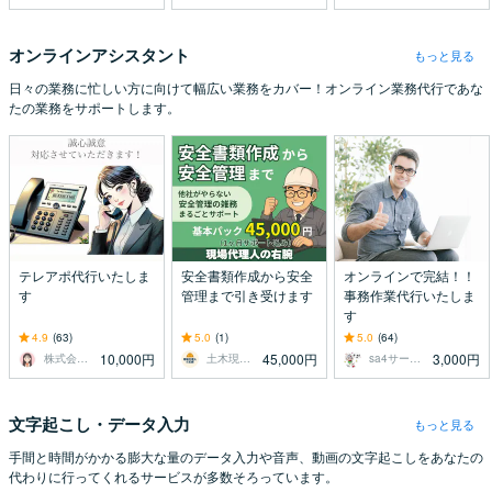
オンラインアシスタント
もっと見る
日々の業務に忙しい方に向けて幅広い業務をカバー！オンライン業務代行であな
たの業務をサポートします。
テレアポ代行いたしま
安全書類作成から安全
オンラインで完結！！
す
管理まで引き受けます
事務作業代行いたしま
す
4.9
(63)
5.0
(1)
5.0
(64)
10,000円
45,000円
3,000円
株式会社リバティー
土木現場代理人の右腕
sa4サービス
文字起こし・データ入力
もっと見る
手間と時間がかかる膨大な量のデータ入力や音声、動画の文字起こしをあなたの
代わりに行ってくれるサービスが多数そろっています。