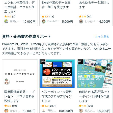
エクセル作業代行、デ
Excel作業のデータ集
あらゆるデータ集計し
ータ集計、エクセル加
計・加工を受けます
ます
工します
5.0
(9)
4.8
(13)
5.0
(33)
10,000円
5,000円
6,000円
海野ひろし｜中小企業、個人の業務改善専門
ExcelVBA匠
しゃあs Labo
資料・企画書の作成サポート
もっと見る
PowerPoint、Word、Excelをより洗練された資料に作成・添削してもらう事が
できます。資料を作る時間がない方やデザイン性を高めたいなど、あらゆるニー
ズの相談ができるサービスがそろってます。
医療関係者必見！ プ
パワーポイントを資料
信頼される高品質パワ
レゼン・パワポ資料を
作成のプロがデザイン
ーポイント資料を作成
洗練します
します
します
5.0
(105)
5.0
(217)
4.9
(139)
10,000円
150,000円
20,000円
かもってぃ（Kamotty）
PHAINO DESIGN
松丸さりり｜シネステティカ