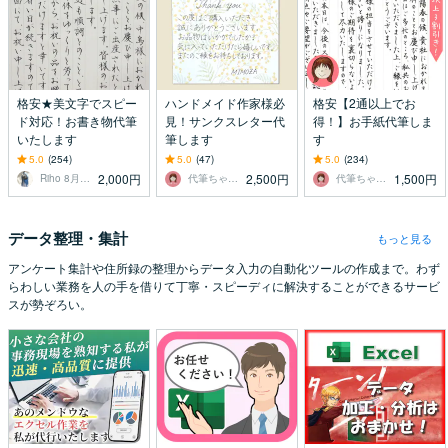
格安★美文字でスピー
ハンドメイド作家様必
格安【2通以上でお
ド対応！お書き物代筆
見！サンクスレター代
得！】お手紙代筆しま
いたします
筆します
す
5.0
(254)
5.0
(47)
5.0
(234)
2,000円
2,500円
1,500円
Riho 8月18日〜受付一時休止
代筆ちゃん☆3500通以上の代筆実績！
代筆ちゃん☆3500通以上の代筆実績！
データ整理・集計
もっと見る
アンケート集計や住所録の整理からデータ入力の自動化ツールの作成まで。わず
らわしい業務を人の手を借りて丁寧・スピーディに解決することができるサービ
スが勢ぞろい。