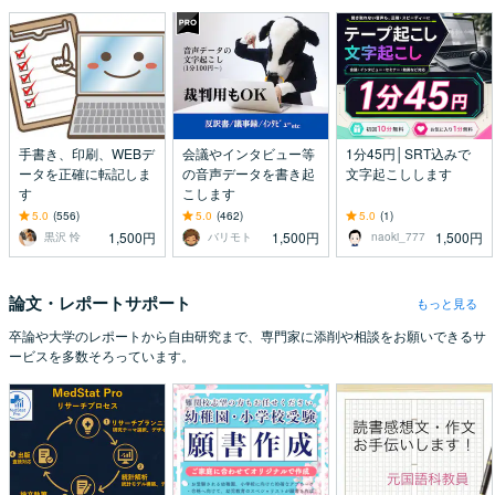
手書き、印刷、WEBデ
会議やインタビュー等
1分45円│SRT込みで
ータを正確に転記しま
の音声データを書き起
文字起こしします
す
こします
5.0
(556)
5.0
(462)
5.0
(1)
1,500円
1,500円
1,500円
黒沢 怜
バリモト
naoki_777
論文・レポートサポート
もっと見る
卒論や大学のレポートから自由研究まで、専門家に添削や相談をお願いできるサ
ービスを多数そろっています。