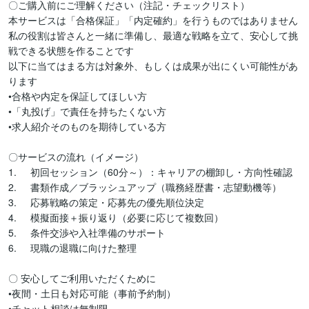
〇ご購入前にご理解ください（注記・チェックリスト）

本サービスは「合格保証」「内定確約」を行うものではありません

私の役割は皆さんと一緒に準備し、最適な戦略を立て、安心して挑
戦できる状態を作ることです

以下に当てはまる方は対象外、もしくは成果が出にくい可能性があ
ります

•合格や内定を保証してほしい方

•「丸投げ」で責任を持ちたくない方

•求人紹介そのものを期待している方

〇サービスの流れ（イメージ）

1.	初回セッション（60分～）：キャリアの棚卸し・方向性確認

2.	書類作成／ブラッシュアップ（職務経歴書・志望動機等）

3.	応募戦略の策定・応募先の優先順位決定

4.	模擬面接＋振り返り（必要に応じて複数回）

5.	条件交渉や入社準備のサポート

6.	現職の退職に向けた整理

〇 安心してご利用いただくために

•夜間・土日も対応可能（事前予約制）

•チャット相談は無制限
