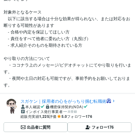
対象外となるケース

　以下に該当する場合は十分な効果が得られない、または対応をお
断りする可能性があります

　- 合格や内定を保証してほしい方

　- 責任をすべて他者に委ねたい方（丸投げ）

　- 求人紹介そのものを期待されている方

やり取りの方法について

　・ココナラ上のメッセージ/ビデオチャットにてやり取りを行いま
す。

　・夜間や土日の対応も可能ですが、事前予約をお願いしておりま
す。
スガケン｜採用者の心をがっちり掴む転職術
本人確認
機密保持契約(NDA)
インボイス発行事業者
未登録
総販売実績
1,225
評価
5.0
フォロワー
176
出品者に質問
フォロー
176