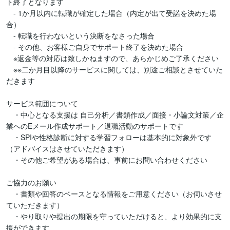
ト終了となります

　- 1か月以内に転職が確定した場合（内定が出て受諾を決めた場
合）

　- 転職を行わないという決断をなさった場合

　- その他、お客様ご自身でサポート終了を決めた場合

　※返金等の対応は致しかねますので、あらかじめご了承ください

　※※二か月目以降のサービスに関しては、別途ご相談とさせていた
だきます

サービス範囲について

　・中心となる支援は 自己分析／書類作成／面接・小論文対策／企
業へのEメール作成サポート／退職活動のサポートです

　・SPIや性格診断に対する学習フォローは基本的に対象外です
（アドバイスはさせていただきます）

　・その他ご希望がある場合は、事前にお問い合わせください

ご協力のお願い

　・書類や回答のベースとなる情報をご用意ください（お伺いさせ
ていただきます）

　・やり取りや提出の期限を守っていただけると、より効果的に支
援ができます
