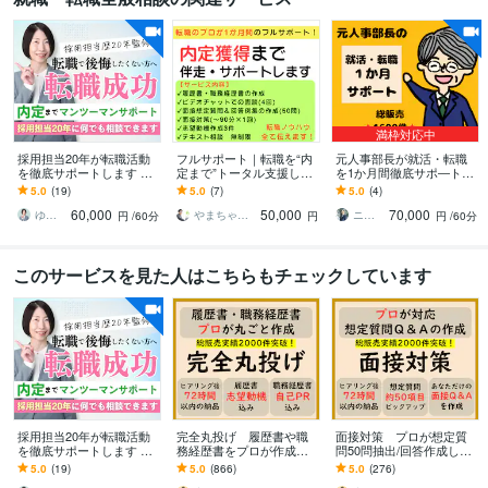
満枠対応中
採用担当20年が転職活動
フルサポート｜転職を“内
元人事部長が就活・転職
を徹底サポートします 採
定まで”トータル支援しま
を1か月間徹底サポ―トし
用担当目線で課題を明確
す 書類作成からキャリア
ます 総販売⭐1500件超⭐
5.0
(19)
5.0
(7)
5.0
(4)
に｜職務経歴書・面接ま
相談まで、プロが内定獲
書類添削から面接対策ま
60,000
50,000
70,000
で徹底サポート
得まで伴走します。
で徹底指導
ゆきこ 仕事とキャリアの先生
やまちゃ〜転職・就職支援〜
ニタシゲユキ★元人事部長の就活・転職支援
円
/60分
円
円
/60分
このサービスを見た人はこちらもチェックしています
採用担当20年が転職活動
完全丸投げ 履歴書や職
面接対策 プロが想定質
を徹底サポートします 採
務経歴書をプロが作成し
問50問抽出/回答作成しま
用担当目線で課題を明確
ます ゼロから作成代行/ポ
す 回答ポイント解説/アド
5.0
(19)
5.0
(866)
5.0
(276)
に｜職務経歴書・面接ま
イント解説付 総販売実
バイス付 総販売実績200