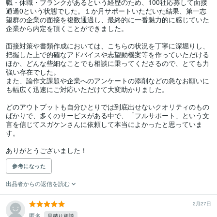
職・休職・ブランクがあるという経歴のため、100社応募して面接
通過0という状態でした。１か月サポートいただいた結果、第一志
望群の企業の面接を複数通過し、最終的に一番魅力的に感じていた
企業から内定を頂くことができました。

面接対策や書類作成においては、こちらの状況を丁寧に深堀りし、
把握した上で的確なアドバイスや志望動機案等を作っていただける
ほか、どんな些細なことでも相談に乗ってくださるので、とても力
強い存在でした。

また、論作文課題や企業へのアンケートの添削などの急なお願いに
も幅広く迅速にご対応いただけて大変助かりました。

どのアウトプットも自分ひとりでは到底出せないクオリティのもの
ばかりで、多くのサービスがある中で、「フルサポート」という文
言を信じてスガケンさんに依頼して本当によかったと思っていま
す。

ありがとうございました！
参考になった
出品者からの返信を読む
2月27日
匿名
見積り相談