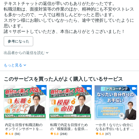
テキストチャットの返信が早いのもありがたかったです。

転職活動は、面接対策等の作業のほか、精神的にも不安やストレス
も多かったので、一人では相当しんどかったと思います。

スガケン様にお願いしていなかったら、途中で挫折していたように
思います。

諸々サポートしていただき、本当にありがとうございました！
参考になった
出品者からの返信を読む
もっと見る
このサービスを買った人がよく購入しているサービス
内定を目指す転職活動の
転職で内定を目指すため
一か月！なりたい自分に
オンラインサポートをし
の「模擬面接」を提供し
なるお手伝いをします 自
ます 50業種以上4000時間
ます 50業種以上4000時間
分を見つめ直し、精一杯
4.9
(56)
5.0
(268)
5.0
(47)
を超える転職支援の実績
を超える転職支援の実績
行動するあなたの目標達