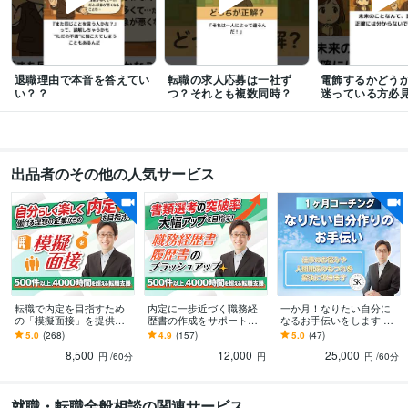
Excel:20年
Google スプレッドシート:15年
Google ドキュメント:15年
PowerPoint:20年
Word:20年
一太郎:7年
freee:2年
SAP:2年
勘定奉行:2年
弥生会計:2年
Google Analytics:5年
Salesforce:3年
SATORI:2年
Wrike:3年
ChatGPT:2年
Filmora:1年
Canva:3年
Vyond:3年
Jw_cad:3年
退職理由で本音を答えてい
転職の求人応募は一社ず
電飾するかどう
い？？
つ？それとも複数同時？
迷っている方必
得意分野
学習指導・資格・キャリア相談
職務経歴書・履歴書の作成サポート
面接
対策の台本作り
志望動機・自己PR・退職理由の作成支援
仕事
人間関係
出品者のその他の人気サービス
オンラインレッスン・習い事
転職活動に必須の模擬面接！
コーチングで
目標管理！
学歴
某大学
2009年3月 ~ 2011年2月
転職で内定を目指すため
内定に一歩近づく職務経
一か月！なりたい自分に
の「模擬面接」を提供し
歴書の作成をサポートし
なるお手伝いをします 自
ます 50業種以上4000時間
ます 50業種以上2000時間
分を見つめ直し、精一杯
5.0
(268)
4.9
(157)
5.0
(47)
を超える転職支援の実績
を超える転職支援の実績
行動するあなたの目標達
8,500
12,000
25,000
でお悩みを解決
でお悩みを解決
成を支援します
円
/60分
円
円
/60分
就職・転職全般相談の関連サービス