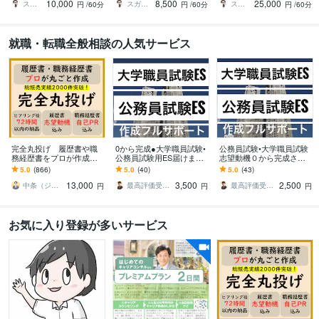
10,000
8,500
25,000
でお悩みを解決
でお悩みを解決
成を支援します
スガケン｜採用者の心をがっちり掴む転職術
スガケン｜採用者の心をがっちり掴む転職術
スガケン｜採用者の心をがっちり掴む転職術
円
/60分
円
/60分
円
/60分
就職・転職全般相談の人気サービス
完全丸投げ 履歴書や職
0から完成●大学職員試験•
公務員試験•大学職員試験
務経歴書をプロが作成し
公務員試験用ES届けます
志望動機０から完成させ
ます ゼロから作成代行/ポ
合格多数最短1日●大学職
ます 合格多数最短1日●大
5.0
(866)
5.0
(40)
5.0
(43)
イント解説付 総販売実
員試験•公務員•企業志望動
学職員試験•公務員•企業志
13,000
3,500
2,500
績2000件突破
機自己PR
望動機自己PR
中条（ジョインキャリアオフィス）
最高評価受賞プラチナランクライター桜
最高評価受賞プラチナランクライター桜
円
円
円
お気に入り登録が多いサービス