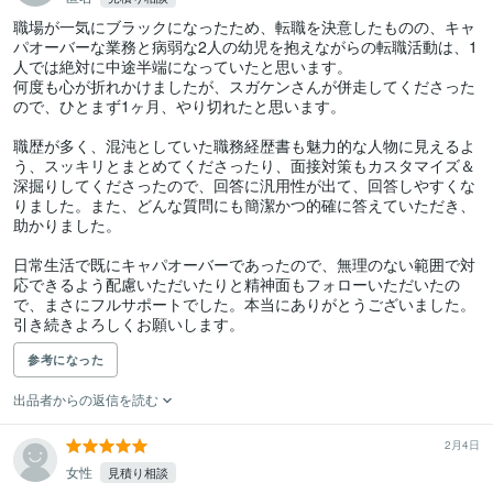
職場が一気にブラックになったため、転職を決意したものの、キャ
パオーバーな業務と病弱な2人の幼児を抱えながらの転職活動は、1
人では絶対に中途半端になっていたと思います。

何度も心が折れかけましたが、スガケンさんが併走してくださった
ので、ひとまず1ヶ月、やり切れたと思います。

職歴が多く、混沌としていた職務経歴書も魅力的な人物に見えるよ
う、スッキリとまとめてくださったり、面接対策もカスタマイズ＆
深掘りしてくださったので、回答に汎用性が出て、回答しやすくな
りました。また、どんな質問にも簡潔かつ的確に答えていただき、
助かりました。

日常生活で既にキャパオーバーであったので、無理のない範囲で対
応できるよう配慮いただいたりと精神面もフォローいただいたの
で、まさにフルサポートでした。本当にありがとうございました。

引き続きよろしくお願いします。
参考になった
出品者からの返信を読む
2月4日
女性
見積り相談