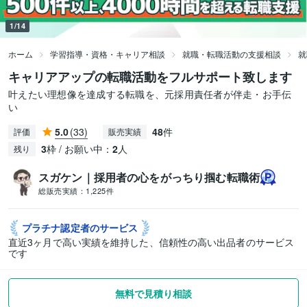
1/14
ホーム
学習指導・資格・キャリア相談
就職・転職活動の支援相談
就
キャリアアップの転職活動をフルサポート致します
叶えたい理想像を達成する転職を、元採用責任者が伴走・お手伝
い
5.0
(33)
48
件
評価
販売実績
3
枠 / お願い中：
2
人
残り
スガケン｜採用者の心をがっちり掴む転職術
総販売実績：
1,225件
プラチナ認定者の
サービス
直近3ヶ月で高い実績を維持した、信頼性の高い出品者のサービス
です
無料で見積り相談