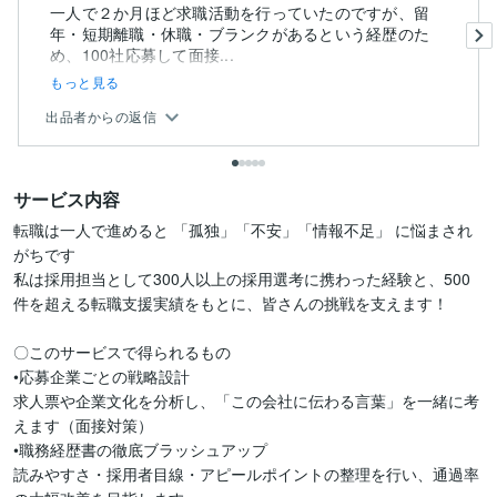
一人で２か月ほど求職活動を行っていたのですが、留
年・短期離職・休職・ブランクがあるという経歴のた
め、100社応募して面接...
もっと見る
出品者からの返信
サービス内容
転職は一人で進めると 「孤独」「不安」「情報不足」 に悩まされ
がちです

私は採用担当として300人以上の採用選考に携わった経験と、500
件を超える転職支援実績をもとに、皆さんの挑戦を支えます！

〇このサービスで得られるもの

•応募企業ごとの戦略設計

求人票や企業文化を分析し、「この会社に伝わる言葉」を一緒に考
えます（面接対策）

•職務経歴書の徹底ブラッシュアップ

読みやすさ・採用者目線・アピールポイントの整理を行い、通過率