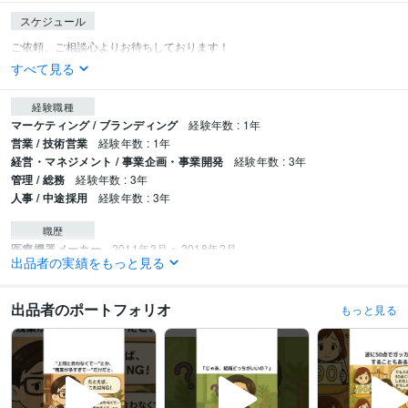
スケジュール
すべて見る
経験職種
マーケティング / ブランディング
経験年数 : 1年
営業 / 技術営業
経験年数 : 1年
経営・マネジメント / 事業企画・事業開発
経験年数 : 3年
管理 / 総務
経験年数 : 3年
人事 / 中途採用
経験年数 : 3年
職歴
医療機器メーカー
2011年3月 ~ 2018年2月
出品者の実績をもっと見る
工業系メーカー
2018年3月 ~ 2019年3月
医療系ベンチャー
2019年4月 ~ 2021年12月
個人事業主
2022年1月 ~ 現在
出品者のポートフォリオ
もっと見る
資格・検定
第三種電気主任技術者
取得年 : 2015年
放射線取扱主任者
取得年 : 2013年
ビジネス・クリエイティブツール