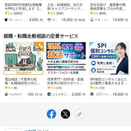
実績3300件突破❗️志望動機
人生・転職相談。自己分
完全丸投げ 履歴書や職
やPRなど作成します 【多
析/キャリアコーチングし
務経歴書をプロが作成し
くの書類通過＆内定実
ます カウンセリング＆や
ます ゼロから作成代行/ポ
5.0
(2603)
5.0
(956)
5.0
(866)
績】転職・就職活動の
りたいこと言語化方法解
イント解説付 総販売実
3,000
15,000
13,000
「核」を提供
説＆自己探索ナビ納品
績2000件突破
海（かい）＠応募書類のプロフェッショナル
宮内 利亮 キャリアコンサルタント
中条（ジョインキャリアオフィス）
円
円
/90分
円
就職・転職全般相談の定番サービス
予約受付中
電話相談：IT業界の就
理系専門！ES作成・面接
SPI個別コンサル！あなた
職・転職相談受け付けま
対策等の就活サポートし
を2週間で通過させます 毎
す 現役・IT業界20年以
ます 採用業務もしている
日チャットでサポート！
4.7
(6)
5.0
(13)
5.0
(10)
上！まずは気軽にご相談
現役エンジニアがサポー
あなた専用カリキュラム
100
2,000
19,000
ください！
ト！就活相談もOK！
で最短攻略
noah404
はる＠東工大卒の現役設計エンジニア
【SPIマスター】カズマ
円
/分
円
円