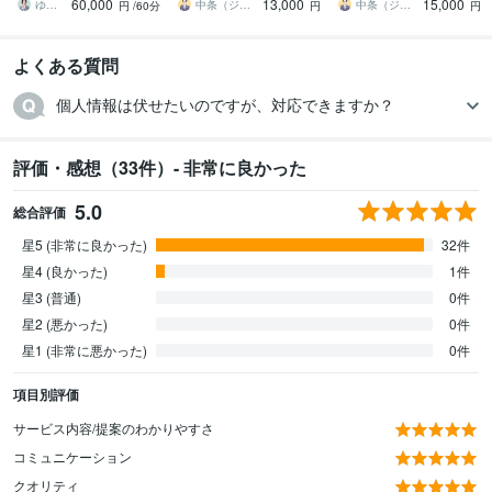
60,000
13,000
15,000
で徹底サポート
績2000件突破
0件突破
ゆきこ 仕事とキャリアの先生
中条（ジョインキャリアオフィス）
中条（ジョインキャリアオフィス）
円
/60分
円
円
よくある質問
個人情報は伏せたいのですが、対応できますか？
評価・感想（33件）- 非常に良かった
5.0
総合評価
星5 (非常に良かった)
32件
星4 (良かった)
1件
星3 (普通)
0件
星2 (悪かった)
0件
星1 (非常に悪かった)
0件
項目別評価
サービス内容/提案のわかりやすさ
コミュニケーション
クオリティ