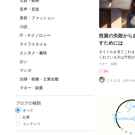
写真・動画
音声・音楽
美容・ファッション
小説
投資の失敗から
IT・テクノロジー
すためには
ライフスタイル
タイトルを見てこれま
エンタメ・趣味
くれている方は予想が
占い
が。思い切って損切り
マネー・副業
昨年の話になるのです
マンガ
54
話です。まだあのとき
法律・税務・士業全般
えています。 実際に
ぐんなる
2021/09
た。それは日曜日のYo
マネー・副業
すので、もうしばらく
本編に移る前に告知があ
aruは書籍を出すこ
ブログの種類
チパチパチパチ） 皆
すべて
たら幸いです。 初め
杯書かさせていただき
記事
しでも参考になると思
コンテンツ
ろしくお願いします。
り 話は戻ります。 