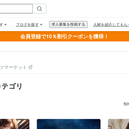
会員登録で10％割引クーポンを獲得！
ツマーケット
カテゴリ
50