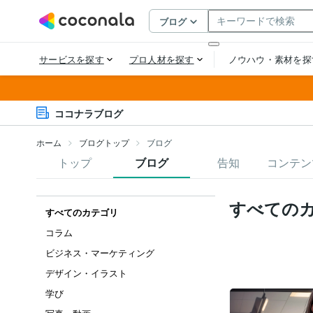
ココナラブログ
ホーム
ブログトップ
ブログ
トップ
ブログ
告知
コンテン
すべての
すべてのカテゴリ
コラム
ビジネス・マーケティング
デザイン・イラスト
学び