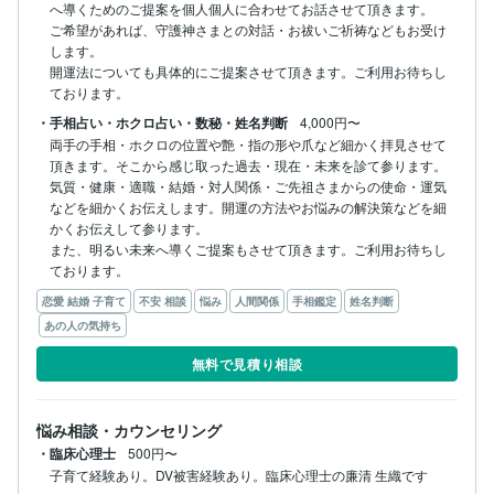
へ導くためのご提案を個人個人に合わせてお話させて頂きます。

ご希望があれば、守護神さまとの対話・お祓いご祈祷などもお受け
します。

開運法についても具体的にご提案させて頂きます。ご利用お待ちし
ております。
・手相占い・ホクロ占い・数秘・姓名判断
4,000円〜
両手の手相・ホクロの位置や艶・指の形や爪など細かく拝見させて
頂きます。そこから感じ取った過去・現在・未来を診て参ります。
気質・健康・適職・結婚・対人関係・ご先祖さまからの使命・運気
などを細かくお伝えします。開運の方法やお悩みの解決策などを細
かくお伝えして参ります。

また、明るい未来へ導くご提案もさせて頂きます。ご利用お待ちし
ております。
恋愛 結婚 子育て
不安 相談
悩み
人間関係
手相鑑定
姓名判断
あの人の気持ち
無料で見積り相談
悩み相談・カウンセリング
・臨床心理士
500円〜
子育て経験あり。DV被害経験あり。臨床心理士の廉清 生織です
