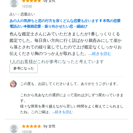
by 女性
12日前
占い
>
恋愛占い
あの人の気持ちと恋の行方を深くどんな恋愛も占います ❣️ 本気の恋愛
電話占い✤複雑恋愛・振り向かせたい恋・縁結び
色んな鑑定士さんにみていただきましたが1番しっくりくる
鑑定でした。毎日良い方向に行く話ばかり鵜呑みにして崖か
ら落とされての繰り返しでしたので上げ鑑定なくしっかりお
伝えくださり胸のつっかえが取れました。...
続きを読む
1人のお客様がこれが参考になったと考えています
参考になった
この度も、お話してくださいまして、ありがとうございます。

これから先あなたの選択によって流れは少しずつ変わっていきま
す。

様々な障害を乗り越えながら苦しい時間をよく耐えてこられまし
たね。このご縁は、...
続きを読む
by 女性
12日前