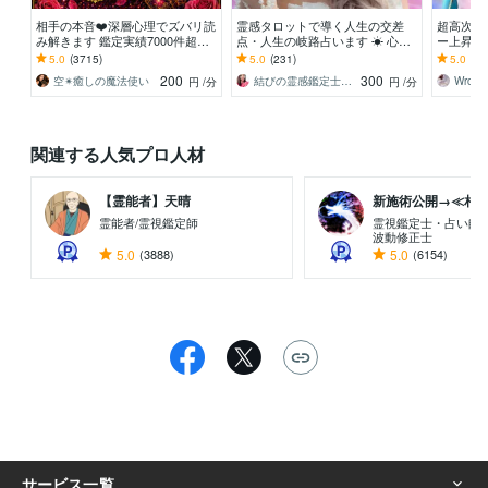
相手の本音❤️深層心理でズバリ読
霊感タロットで導く人生の交差
超高次元
み解きます 鑑定実績7000件超え❗️
点・人生の岐路占います ☀ 心の
ー上昇お
✨心に優しく寄り添う恋愛専門鑑
奥深くに隠れた道を照らし、希望
ット・西
5.0
(3715)
5.0
(231)
5.0
(29
定
の光へと導くガイド☀
正・心理
200
300
空✴︎癒しの魔法使い
結びの霊感鑑定士♡心の守護者優真（ゆうま
円
/分
円
/分
関連する人気プロ人材
【霊能者】天晴
新施術公開→≪相手意
霊能者/霊視鑑定師
霊視鑑定士・占い師
波動修正士
5.0
(3888)
5.0
(6154)