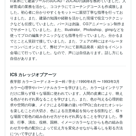
IT業界にて建築ツールの3DCAD・2DCADの講師を務めていました。人
材育成の業務を活かし、ココナラにてコーチングコースも作成致しま
した。初心者に分かりやすくをモットーに親切丁寧な指導を行ってお
りました。また、建築の知識や経験を活かした現場で役立つテクニッ
クなども伝授していました。パースは勿論、CGアニメーション制作ま
でサポートしていました。また、Illustrator、Photoshop、gimpなどを
使ってプロの編集テクニックなども指導を行っていました。分かるま
でとことん笑顔で接していました。また、フェアの時にはオペレータ
ーコンパニオンとして、弊社ブースにて新商品発表・紹介をイベント
会場にて行っていました。なので、声には自信あります。話し方にも
自信があります。
ICS カレッジオブアーツ
夜学部 カラーコーディネーター科 / 学士 / 1990年4月 〜 1993年3月
カラー心理学やパーソナルカラーを学びました。カラーはインテリア
だけに限らず様々な場面に使われています。人間の皮膚により、映え
る色がそれぞれ異なることを学びました。また、色が与える心理的欲
求や空間の印象、メイクによる印象の違いやTPOに合わせたオシャレ
を楽しむことの大切さ、色による注意喚起を知らせる役割など、様々
な場面で彩色の組み合わせ方がそれぞれ異なることを学びました。季
節、行事、演出、役柄、国柄、イメージカラーなどからも色の組み合
わせ方や色の配分によって伝え方を変化させながら暮らしを彩る方法
について学びました。
