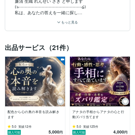
廉清 生織 れんせい さき と申します

꒰ঌ┈┈┈┈┈┈┈┈┈┈┈┈┈┈┈໒꒱

私は、あなたの答えを一緒に探し

現実を少しずつ動かしていくための鑑定を

もっと見る
行っています

私の鑑定は ただ未来を

当てるだけではありません

出品サービス（21件）
あなた本来の“光”を取り戻し

これからの選択に迷わない心を

整えることを大切にしています

私は、DVやパワハラ、孤独な子育てなど

誰にも頼れず苦しんだ経験があります

先の見えない不安の中で

涙する日々もありました

だからこそ今、悩みや不安を抱える

あなたの気持ちに

配色から心の奥の本音を読み解き
アナタの手相からアナタの心と行
心から寄り添うことができます

ます
動ズバリ当てます
꒰ঌ┈┈┈┈┈┈┈┈┈┈┈┈┈┈┈໒꒱

泣いてもいいよ…

5.0
12
5.0
125
実績
件
実績
件
5,000
4,000
うまく話せなくても大丈夫

円
円
購入可能
購入可能