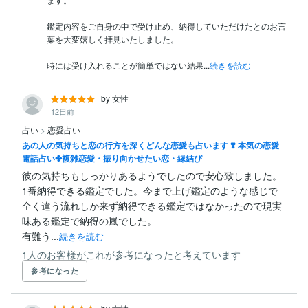
鑑定内容をご自身の中で受け止め、納得していただけたとのお言
葉を大変嬉しく拝見いたしました。

時には受け入れることが簡単ではない結果...
続きを読む
by 女性
12日前
占い
>
恋愛占い
あの人の気持ちと恋の行方を深くどんな恋愛も占います ❣️ 本気の恋愛
電話占い✤複雑恋愛・振り向かせたい恋・縁結び
彼の気持ちもしっかりあるようでしたので安心致しました。

1番納得できる鑑定でした。今まで上げ鑑定のような感じで
全く違う流れしか来ず納得できる鑑定ではなかったので現実
味ある鑑定で納得の嵐でした。

有難う...
続きを読む
1人のお客様がこれが参考になったと考えています
参考になった