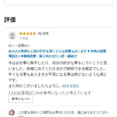
評価
by 女性
11日前
占い
>
恋愛占い
あの人の気持ちと恋の行方を深くどんな恋愛も占います ❣️ 本気の恋愛
電話占い✤複雑恋愛・振り向かせたい恋・縁結び
今はお仕事に集中したり、自分の好きな事をしていこうと思
いました。的確にみてくださるので納得できる鑑定でした。

辛くなる事もありますが不安になる事は殆どないような感じ
です。

また何かございましたらよろし...
続きを読む
1人のお客様がこれが参考になったと考えています
参考になった
この度も温かいご感想をお寄せいただき、誠にありがとうござい
ます。
