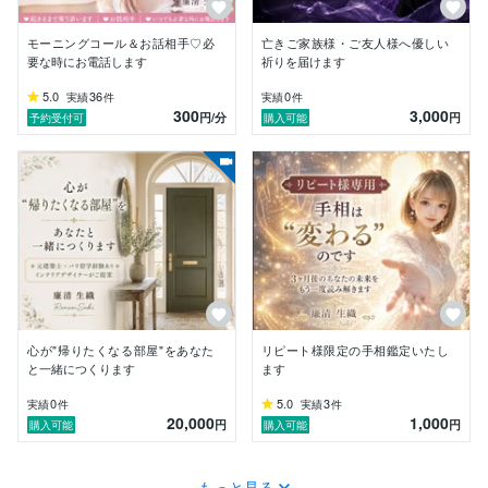
どんなご相談も否定することはありません

あなたにとっての幸せな未来を

モーニングコール＆お話相手♡必
亡きご家族様・ご友人様へ優しい
一緒に見つけていきましょう

要な時にお電話します
祈りを届けます
꒰ঌ┈┈┈┈┈┈┈┈┈┈┈┈┈┈┈໒꒱

5.0
36
0
実績
件
実績
件
「なんとなく気になった」

300
3,000
円
/分
円
予約受付可
購入可能
「この人なら話せそう」

その直感は、あなたの心からのサインです

あなたの未来は

ここから変えていくことができます

安心して、どんなことでもお話しください

秘密は必ずお守りします

あなたが少しでも心軽く

前を向けるように

心を込めてサポートいたします

心が"帰りたくなる部屋"をあなた
リピート様限定の手相鑑定いたし
と一緒につくります
ます
今、話したいと思ったそのタイミングで

いつでもお待ちしています

0
5.0
3
実績
件
実績
件
꒰ঌ┈┈┈┈┈┈┈┈┈┈┈┈┈┈┈໒꒱

20,000
1,000
円
円
購入可能
購入可能
ご相談内容はどんなことでも大丈夫です

誰にも言えなかった想いも

ここでは安心してお話しいただけます

もっと見る