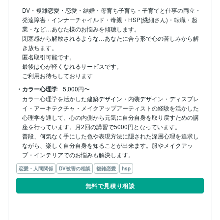
DV・複雑恋愛・恋愛・結婚・母育ち子育ち・子育てと仕事の両立・
発達障害・インナーチャイルド・毒親・HSP(繊細さん)・転職・起
業・など…あなた様のお悩みを傾聴します。

閉塞感から解放されるような…あなたに合う形で心の苦しみから解
き放ちます。

匿名取引可能です。

最後は心が軽くなれるサービスです。

ご利用お待ちしております
・カラー心理学
5,000円〜
カラー心理学を活かした建築デザイン・内装デザイン・ディスプレ
イ・アーキテクチャ・メイクアップアーティストの経験を活かした
心理学を通して、心の内側から元気に自分自身を取り戻すための講
座を行っています。月2回の講習で5000円となっています。

普段、何気なく手にした色や表現方法に隠された深層心理を追求し
ながら、楽しく自分自身を知ることが出来ます。服やメイクアッ
プ・インテリアでのお悩みも解決します。
恋愛・人間関係
DV被害の相談
複雑恋愛
hsp
無料で見積り相談