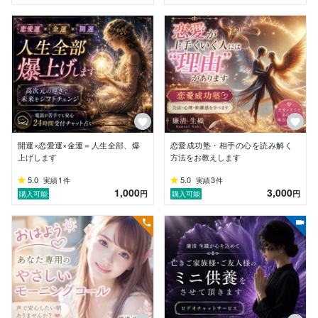
まとまっていなくても

そのままで安心してください

あなたの想いを丁寧に受け止めながら

霊視・タロット・オラクルカードを通して

今のあなたに必要なメッセージを

優しくお伝えします

꒰ঌ┈┈┈┈┈┈┈┈┈┈┈┈┈┈┈໒꒱

【こんなお悩みに】

・片思い／復縁／複雑な恋愛

開運×恋愛運×金運＝人生全部、爆
恋愛成功塾・相手の心を読み解く
・既読無視や相手の本音が知りたい

上げします
方法をお教えします
・不倫／同性愛／言えない関係

5.0
1
5.0
3
実績
件
実績
件
・夫婦関係や心のすれ違い

1,000
3,000
円
円
購入可能
購入可能
・人間関係／家族／子育て

・将来や仕事の方向性

また、カラー心理学・子育てカウンセリング・

手相鑑定・命名判断・インテリアコーディネート

などの知識も活かします

心と環境の両面からサポートしております
