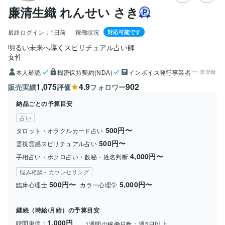
廉清生織 れんせい さき
最終ログイン：
1日前
稼働状況
対応可能です
明るい未来へ導くスピリチュアル占い師
女性
本人確認
機密保持契約(NDA)
インボイス発行事業者
未登録
1,075
4.9
902
販売実績
評価
フォロワー
納品ごとの予算目安
占い
500円〜
タロット・オラクルカード占い
500円〜
霊視霊感スピリチュアル占い
4,000円〜
手相占い・ホクロ占い・数秘・姓名判断
悩み相談・カウンセリング
500円〜
5,000円〜
臨床心理士
カラー心理学
継続（時給/月給）の予算目安
1,000円
時間単価：
1週間の稼働日数：
週5日以上