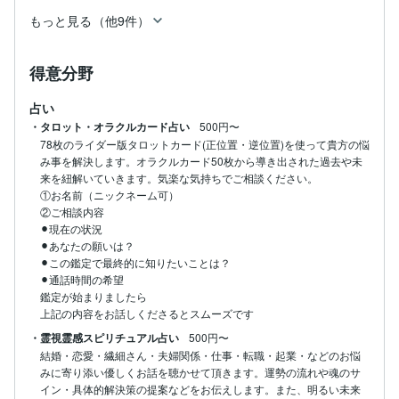
もっと見る（他9件）
得意分野
占い
・タロット・オラクルカード占い
500円〜
78枚のライダー版タロットカード(正位置・逆位置)を使って貴方の悩
み事を解決します。オラクルカード50枚から導き出された過去や未
来を紐解いていきます。気楽な気持ちでご相談ください。

①お名前（ニックネーム可）

②ご相談内容

⚫︎現在の状況

⚫︎あなたの願いは？

⚫︎この鑑定で最終的に知りたいことは？

⚫︎通話時間の希望

鑑定が始まりましたら

上記の内容をお話しくださるとスムーズです
・霊視霊感スピリチュアル占い
500円〜
結婚・恋愛・繊細さん・夫婦関係・仕事・転職・起業・などのお悩
みに寄り添い優しくお話を聴かせて頂きます。運勢の流れや魂のサ
イン・具体的解決策の提案などをお伝えします。また、明るい未来