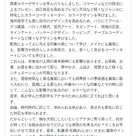
商業カラーデザインを学んだりもしました。コラージュなどの技法に
よるプレゼン、自己肯定を高めるプレゼン方法など様々なジャンルに
特化したカラーコーディネーター、カラーデザインを学びました。

海外留学でも更に自分のデザイン力を高めるため、パリにてアール・
デコ建築、バロック様式、近代アート、モダンアート、現地の広告、
サインアート、パッケージデザイン、ラッピング、テーブルコーディ
ネートなど様々なデザインを学びました。

配色によって人に与える印象の差について学び、メイクにも服装に
も、影響力や自分らしさの表現力、また、若々しく見せるコーディネ
ートについても学びました。

これらは、衣食住の人間の基本精神にも影響があります。お茶碗、お
箸、お皿を食に合わせて彩り、華やかさ、上品さ、清楚さなど様々な
シチュエーションが可能となります。

また、普段何気なく着る服装においても四季折々の季節感を服装に取
り入れたり、質感による柔らかい印象やハードな印象などその時に応
じて、こんなにも影響力があるのが、カラーなのです。

是非、私が学んだ色彩学をアナタのためにお役に立てればと思いま
す。

勿論、時代時代に応じて、求められる色があり、見せ方も変化に応じ
た対応を求められます。

だからといって、物を大切にしたいというアナタに寄り添って、自分
が持っている組み合わせでどのような表現が出来るのか？そこをお手
伝いさせて頂きます。是非、私廉清 生織(れんせい  さき)に服装やイン
テリア、メイク、色に関するお悩みをお任せください。
