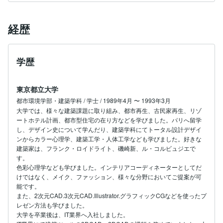
経歴
学歴
東京都立大学
都市環境学部・建築学科 / 学士 / 1989年4月 〜 1993年3月
大学では、様々な建築課題に取り組み、都市再生、古民家再生、リゾ
ートホテル計画、都市型住宅の在り方などを学びました。パリへ留学
し、デザイン史について学んだり、建築学科にてトータル設計デザイ
ンからカラー心理学、建築工学・人体工学なども学びました。好きな
建築家は、フランク・ロイドライト、磯崎新、ル・コルビュジエで
す。

色彩心理学なども学びました。インテリアコーディネーターとしてだ
けではなく、メイク、ファッション、様々な分野においてご提案が可
能です。

また、2次元CAD.3次元CAD.Illustrator.グラフィックCGなどを使ったプ
レゼン方法も学びました。

大学を卒業後は、IT業界へ入社しました。
