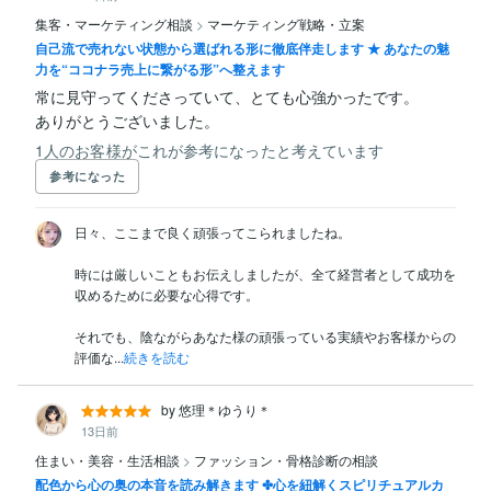
集客・マーケティング相談
>
マーケティング戦略・立案
自己流で売れない状態から選ばれる形に徹底伴走します ★ あなたの魅
力を“ココナラ売上に繋がる形”へ整えます
常に見守ってくださっていて、とても心強かったです。

ありがとうございました。
1人のお客様がこれが参考になったと考えています
参考になった
日々、ここまで良く頑張ってこられましたね。

時には厳しいこともお伝えしましたが、全て経営者として成功を
収めるために必要な心得です。

それでも、陰ながらあなた様の頑張っている実績やお客様からの
評価な...
続きを読む
by 悠理＊ゆうり＊
13日前
住まい・美容・生活相談
>
ファッション・骨格診断の相談
配色から心の奥の本音を読み解きます ✤心を紐解くスピリチュアルカ