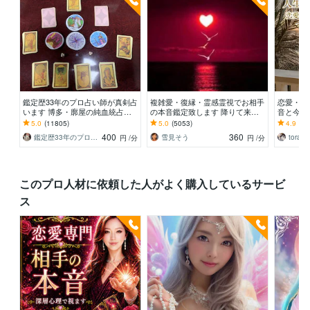
鑑定歴33年のプロ占い師が真剣占
複雑愛・復縁・霊感霊視でお相手
恋愛・婚
います 博多・廓屋の純血統占い
の本音鑑定致します 降りて来た
音と今後
祈願師 雷鳥
言葉をそのままお伝えします。
鑑定｜本
5.0
(11805)
5.0
(5053)
4.9
(14
にお伝え
400
360
鑑定歴33年のプロ占い師 雷鳥
雪見そう
torara
円
/分
円
/分
このプロ人材に依頼した人がよく購入しているサービ
ス