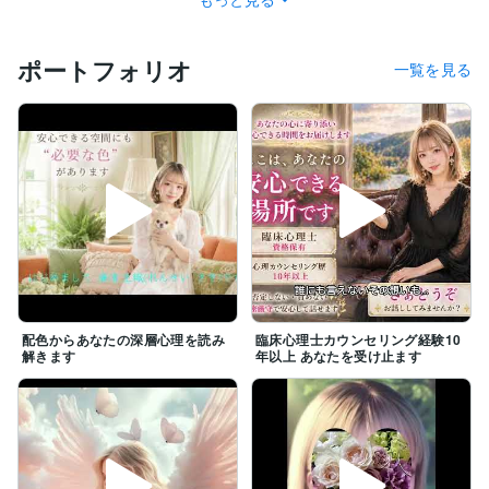
無理に結論を急がなくてもいいんです

ポートフォリオ
一覧を見る
あなたのペースを大切にしながら

今のあなたにとって一番必要な答えを

一緒に見つけていきましょう

あなたの心が少しずつ整い

本来のあなたらしさを取り戻していくことで

現実は必ず動き出していきます

ひとりで抱え込んでしまう前に

どうかその想いを聞かせてください

あなたの明日が．．．

やさしくあたたかな未来へと繋がるように

心から願いを込めて光輝くよう

配色からあなたの深層心理を読み
臨床心理士カウンセリング経験10
丁寧にサポートさせていただきます꒰ঌ໒꒱
解きます
年以上 あなたを受け止ます