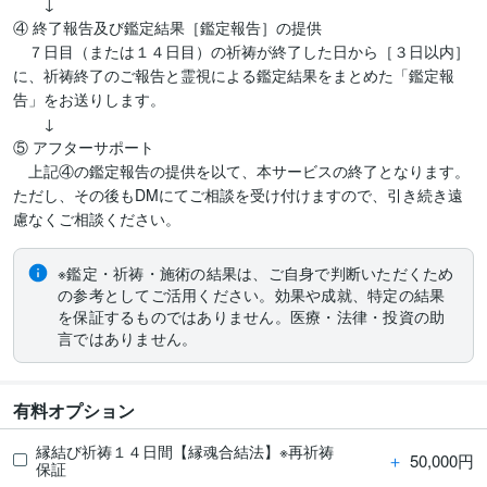
　　↓

④ 終了報告及び鑑定結果［鑑定報告］の提供

　７日目（または１４日目）の祈祷が終了した日から［３日以内］
に、祈祷終了のご報告と霊視による鑑定結果をまとめた「鑑定報
告」をお送りします。

　　↓

⑤ アフターサポート

　上記④の鑑定報告の提供を以て、本サービスの終了となります。
ただし、その後もDMにてご相談を受け付けますので、引き続き遠
慮なくご相談ください。
※鑑定・祈祷・施術の結果は、ご自身で判断いただくため
の参考としてご活用ください。効果や成就、特定の結果
を保証するものではありません。医療・法律・投資の助
言ではありません。
有料オプション
縁結び祈祷１４日間【縁魂合結法】※再祈祷
＋
50,000円
保証