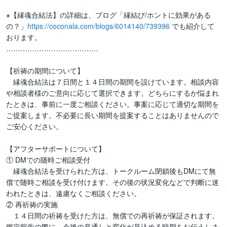
※【縁魂合結法】の詳細は、ブログ「縁結び/ホントに効果がある
の？」
https://coconala.com/blogs/6014140/739396
 でも紹介して
おります。

…………………………………

【祈祷の期間について】

　縁魂合結法は７日間と１４日間の期間を設けています。相談内容
や相談者様のご意向に応じて選択できます。どちらにするか悩まれ
たときは、事前に一度ご相談ください。事案に応じて適切な期間を
ご提案します。不必要に長い期間を提案することはありませんので
ご安心ください。

【アフターサポートについて】

① DMでの随時ご相談受付

　縁魂合結法を受けられた方は、トークルーム閉鎖後もDMにて無
償で随時ご相談を受け付けます。その後の状況変化などで判断に迷
われたときは、遠慮なくご相談ください。

② 再祈祷の実施

　１４日間の祈祷を受けた方は、無償での再祈祷が保証されます。
鑑定報告の際に、今後の見通しと変化が見込める時期をお伝えしま