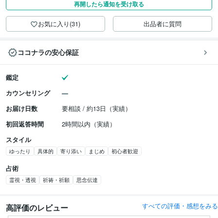
再開したら通知を受け取る
お気に入り(31)
出品者に質問
ココナラの安心保証
鑑定
カウンセリング
お届け日数
要相談 / 約13日（実績）
初回返答時間
2時間以内（実績）
スタイル
ゆったり
具体的
寄り添い
まじめ
初心者歓迎
占術
霊視・透視
祈祷・祈願
思念伝達
すべての評価・感想をみる
高評価のレビュー