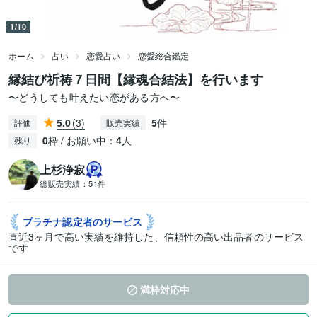
1/10
ホーム
占い
恋愛占い
恋愛総合鑑定
縁結び祈祷７日間【縁魂合結法】を行います
〜どうしても叶えたい恋がある方へ〜
5.0
(3)
5
件
評価
販売実績
0
枠 / お願い中：
4
人
残り
上杉浄寂
総販売実績：
51件
プラチナ認定者の
サービス
直近3ヶ月で高い実績を維持した、信頼性の高い出品者のサービス
です
満枠対応中