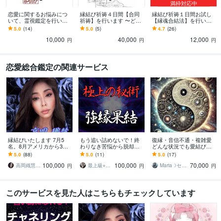
満枠対応中
恋愛に関するお悩みにつ
縁結び祈祷４日間【合同
縁結び祈祷１日間お試し
いて、霊視鑑定を行いま
祈祷】を行います 〜どう
【縁魂合結法】を行いま
す 【霊視鑑定/恋愛相談】
しても叶えたい恋がある
す 〜どうしても叶えたい
5.0
(14)
5.0
(5)
4.7
(26)
片想い/復縁/困難愛/同性
方へ〜
恋がある方へ〜
10,000
40,000
12,000
愛..
円
円
円
恋愛総合鑑定の関連サービス
縁結びいたします 7月5
もう追い詰めないで！終
復縁・音信不通・複雑愛
名。8月アメリカから3
わりなき苦悩から脱却し
どんな状況でも愛結びま
名。好きな方に深く愛さ
ます 【魂・命を削る秘
す ままならない辛い現
5.0
(88)
5.0
(11)
5.0
(17)
れたい方に
術】あらゆる願望を叶え
状、停滞を打破して希望
100,000
100,000
70,000
るきっかけを創ります
を叶える愛の禁術
高岡織慧 おりえ✨
最上級⭐︎呪術代行 呪吏師 霧島稔
Maria☽セレスティアルマスター
円
円
円
このサービスを見た人はこちらもチェックしています