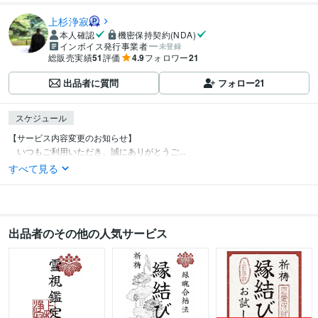
上杉浄寂
本人確認
機密保持契約(NDA)
インボイス発行事業者
未登録
総販売実績
51
評価
4.9
フォロワー
21
出品者に質問
フォロー
21
スケジュール
【サービス内容変更のお知らせ】

　いつもご利用いただき、誠にありがとうご...
すべて見る
出品者のその他の人気サービス