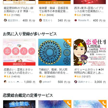
予約受付中
今すぐ相談可能
鑑定歴33年のプロ占い師
複雑愛・復縁・霊感霊視
西洋×東洋×霊視ハイブリ
が真剣占います 博多・廓
でお相手の本音鑑定致し
ッド占術で恋展開占いま
屋の純血統占い祈願師
ます 降りて来た言葉をそ
す 恋の現状・進展❤️お相
5.0
(11785)
5.0
(5039)
5.0
(18738)
雷鳥
のままお伝えします。
手の本心に迫ります
400
340
400
鑑定歴33年のプロ占い師 雷鳥
雪見そう
Rosalia Rubino
円
/分
円
/分
円
/分
お気に入り登録が多いサービス
満枠対応中
恋愛占い：霊視とタロッ
T縁結び、復縁、対人関
ボリュームタロット★24
トであなたの恋を占いま
係、願望成就の祈念を承
時間以内に鑑定さしあげ
す 復縁・片想い・複雑
ります 対象者の思いと状
ます 3000文字以上の鑑定
5.0
(14515)
5.0
(38432)
5.0
(12127)
愛・夫婦問題…お悩みに
況、対象者との対話、祈
★希望者のみ一部カード
1,000
500
3,000
優しく寄り添います♡
念
開示サービスあり
コトハ ⸜❤︎⸝ 新サービス提供開始✨️
prince7
高峰ナオミ タロット占い師
円
円
/分
円
恋愛総合鑑定の定番サービス