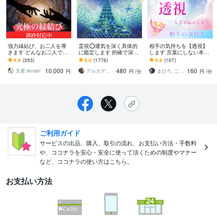
満枠対応中
強力縁結び、お二人を導
霊視⭕️運気を深く具体的
相手の気持ちを【透視】
きます どんなお二人でも
に鑑定します 的確で深い
します 言葉にしない本音
綺麗にご縁を繋げます
霊視☆心を読み解く圧倒
まで深く読み解き、お届
4.9
(353)
5.0
(1776)
4.9
(107)
的情報量☆悩みの根拠解
けします！
10,000
480
160
明
天星 tensei
アルカディア
まひろ_こころの鑑定師_青森
円
円
/分
円
/分
ご利用ガイド
サービスの出品、購入、取引の流れ、お支払い方法・手数料
や、ココナラを安心・安全に使って頂くための制度やマナー
など、ココナラの使い方はこちら。
お支払い方法