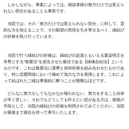
　しかしながら、事案によっては、相談者様の努力だけでは変えら
れない部分があることも事実です。

　当院では、その「努力だけでは変えられない部分」に対して、霊
的な力を加えることで、その願望の実現を引き寄せるべく、縁結び
の祈祷を執り行っています。

　当院で行う縁結びの祈祷は、縁結びの起源ともいえる愛染明王を
本尊とする"敬愛法"を派生させた修法である【縁魂合結法】という
ものです。これは敬愛法に護摩と加持祈祷を組み合わせたものであ
り、特に恋愛関係において極めて強力な力を発揮します。これによ
って結ばれたご縁は事後的に断つことが困難なほどです。

　どんなに努力をしてもなかなか報われない、努力をすること自体
が辛く苦しい、それでもどうしても叶えたい恋がある方は、最後の
手段として、当院の縁結びの祈祷を利用されてみてください。当院
が最後まで責任を持って牽引いたします。
