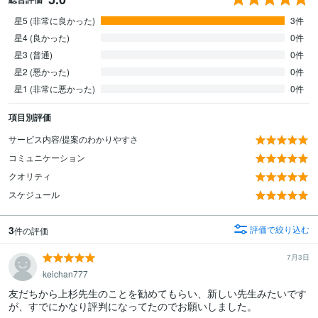
星5 (非常に良かった)
3件
星4 (良かった)
0件
星3 (普通)
0件
星2 (悪かった)
0件
星1 (非常に悪かった)
0件
項目別評価
サービス内容/提案のわかりやすさ
コミュニケーション
クオリティ
スケジュール
3
評価で絞り込む
件の評価
7月3日
keichan777
友だちから上杉先生のことを勧めてもらい、新しい先生みたいです
が、すでにかなり評判になってたのでお願いしました。
