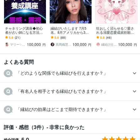
チャネリング講座◆初心
縁結びいたします 7月5
狂おしく沼らせる♡愛さ
者が占い師になる方法教
名。8月アメリカから3
れる溺愛恋愛成就祈願し
えます エネルギー伝授◆
名。好きな方に深く愛さ
ます 音信不通、ブロック
5.0
(21)
5.0
(88)
5.0
(46)
すぐに占い師としてデビ
れたい方に
等、障害が多すぎて苦し
100,000
100,000
100,000
ューできます☆ミ
い恋をお助けします♡
マリー✨霊感霊視占い✨気持ち、復縁、複雑
高岡織慧 おりえ✨
縁結び占い師♡ぼつ美
円
円
円
よくある質問
「どのような関係でも縁結びを行えますか？」
「有名人を相手とする縁結びもできますか？」
「縁結びの効果はどこまで期待できますか？」
評価・感想（3件）- 非常に良かった
5.0
総合評価