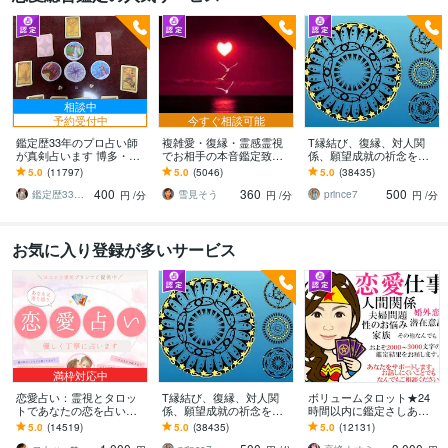
相談中
予約受付中
今すぐ相談可能
鑑定歴33年のプロ占い師
複雑愛・復縁・霊感霊視
T縁結び、復縁、対人関
が真剣占います 博多・廓
でお相手の本音鑑定致し
係、願望成就の祈念を承
屋の純血統占い祈願師
ます 降りて来た言葉をそ
ります 対象者の思いと状
5.0
(11797)
5.0
(5046)
5.0
(38435)
雷鳥
のままお伝えします。
況、対象者との対話、祈
400
360
500
念
鑑定歴33年のプロ占い師 雷鳥
雪見そう
prince7
円
/分
円
/分
円
/分
お気に入り登録が多いサービス
満枠対応中
恋愛占い：霊視とタロッ
T縁結び、復縁、対人関
ボリュームタロット★24
トであなたの恋を占いま
係、願望成就の祈念を承
時間以内に鑑定さしあげ
す 復縁・片想い・複雑
ります 対象者の思いと状
ます 3000文字以上の鑑定
5.0
(14519)
5.0
(38435)
5.0
(12131)
愛・夫婦問題…お悩みに
況、対象者との対話、祈
★希望者のみ一部カード