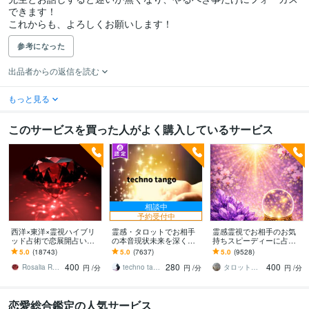
できます！

これからも、よろしくお願いします！
参考になった
出品者からの返信を読む
もっと見る
このサービスを買った人がよく購入しているサービス
相談中
予約受付中
西洋×東洋×霊視ハイブリ
霊感・タロットでお相手
霊感霊視でお相手のお気
ッド占術で恋展開占いま
の本音現状未来を深く視
持ちスピーディーに占い
す 恋の現状・進展❤️お相
ます 恋愛・仕事・家族・
ます 魂と深くつながり未
5.0
(18743)
5.0
(7637)
5.0
(9528)
手の本心に迫ります
人間関係の本質を見抜き
来と真実を霊視で伝え祈
400
280
400
スピード解決へ
願させて頂きます。
Rosalia Rubino
techno tango
タロット占い胡蝶蘭
円
/分
円
/分
円
/分
恋愛総合鑑定の人気サービス