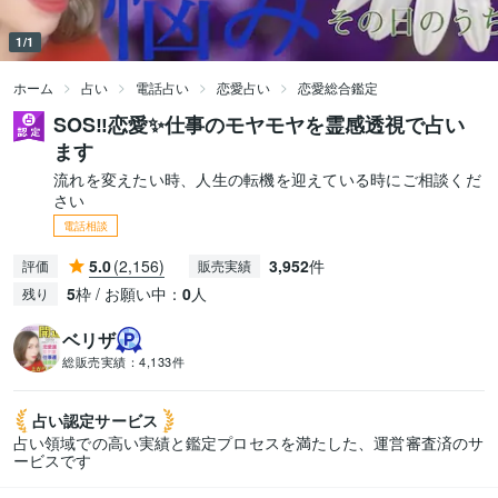
1/1
ホーム
占い
電話占い
恋愛占い
恋愛総合鑑定
SOS‼️恋愛✨仕事のモヤモヤを霊感透視で占い
ます
流れを変えたい時、人生の転機を迎えている時にご相談くだ
さい
電話相談
5.0
(2,156)
3,952
件
評価
販売実績
5
枠 / お願い中：
0
人
残り
ベリザ
総販売実績：
4,133件
占い認定
サービス
占い領域での高い実績と鑑定プロセスを満たした、運営審査済のサ
ービスです