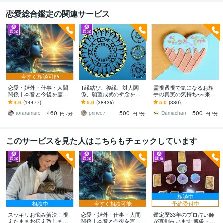
恋愛総合鑑定の関連サービス
今すぐ相談可能
恋愛・婚外・仕事・人間
T縁結び、復縁、対人関
霊視透視で気になるお相
関係｜本音と今後を霊視
係、願望成就の祈念を承
手の真実の気持ち•未来視
ます 現実重視の鑑定｜本
ります 対象者の思いと状
ます どんな悩みでも⭐︎人間
4.9
(14477)
5.0
(38435)
5.0
(380)
質と今後の行動を具体的
況、対象者との対話、祈
関係•未来•気持ち•動く時
460
500
500
にお伝えします
念
期•視ます
toraramaro
prince7
Damachan
円
/分
円
/分
円
/分
このサービスを見た人はこちらもチェックしています
相談中
相談中
今すぐ相談可能
予約受付中
スッキリお悩み解決！視
恋愛・婚外・仕事・人間
鑑定歴33年のプロ占い師
えたままお伝え致します
関係｜本音と今後を霊視
が真剣占います 博多・廓