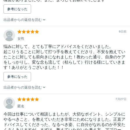
参考になった
出品者からの返信を読む
6日前
女性
悩みに対して、とても丁寧にアドバイスをくださいました。

起こりうることに対して打つ手を教えてくださり、不安を抱えてい
たことに対しても前向きになれました！教わった通り、自身のケア
をしっかりし、変な念も流して（枯らして）行ける様にしていきま
す！ありがとうございました！！
参考になった
出品者からの返信を読む
7月27日
匿名
今回は仕事について相談しましたが、大切なポイント、シンプルに
やるべきこと、を教えていただき非常にためになりました。正直ア
ドバイスしてくださった、なるべき姿、に自分がなれるのか不安た
くさんありますが、まずは、教えていただいた考え方、アプロー