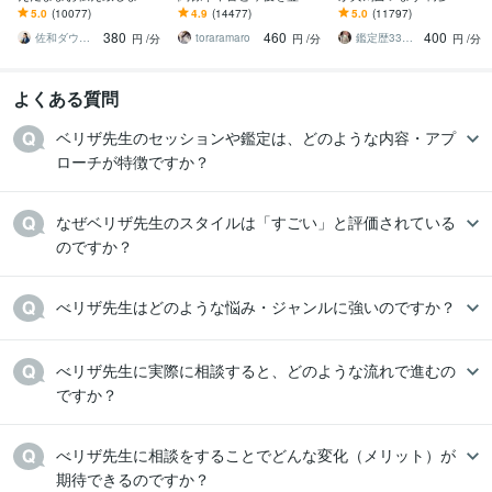
恋愛、結婚、人間関係、
ます 現実重視の鑑定｜本
屋の純血統占い祈願師
5.0
(10077)
4.9
(14477)
5.0
(11797)
仕事、人生、ペットの気
質と今後の行動を具体的
雷鳥
380
460
400
持ち等◎祈願付き
にお伝えします
佐和ダウジング＆スピリットメンター
toraramaro
鑑定歴33年のプロ占い師 雷鳥
円
/分
円
/分
円
/分
よくある質問
ベリザ先生のセッションや鑑定は、どのような内容・アプ
ローチが特徴ですか？
なぜベリザ先生のスタイルは「すごい」と評価されている
のですか？
べリザ先生はどのような悩み・ジャンルに強いのですか？
べリザ先生に実際に相談すると、どのような流れで進むの
ですか？
べリザ先生に相談をすることでどんな変化（メリット）が
期待できるのですか？