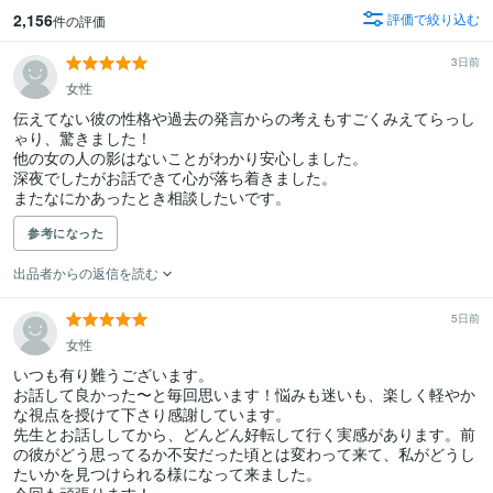
2,156
評価で絞り込む
件の評価
3日前
女性
伝えてない彼の性格や過去の発言からの考えもすごくみえてらっし
ゃり、驚きました！

他の女の人の影はないことがわかり安心しました。

深夜でしたがお話できて心が落ち着きました。

またなにかあったとき相談したいです。
参考になった
出品者からの返信を読む
5日前
女性
いつも有り難うございます。

お話して良かった〜と毎回思います！悩みも迷いも、楽しく軽やか
な視点を授けて下さり感謝しています。

先生とお話ししてから、どんどん好転して行く実感があります。前
の彼がどう思ってるか不安だった頃とは変わって来て、私がどうし
たいかを見つけられる様になって来ました。
