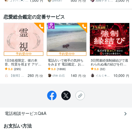
1,000
500
3,000
優しく寄り添います♡
念
開示サービスあり
コトハ ⸜❤︎⸝ 新サービス提供開始✨️
prince7
高峰ナオミ タロット占い師
円
円
/分
円
恋愛総合鑑定の定番サービス
予約受付中
予約受付中
1日3名様限定。彼の本
電話占いで相手の気持ち
3日間連続強制縁結びで逃
音、性質を視ます アゲ鑑
をみます 電話鑑定。お相
れられぬ魂の結びを行い
定なし。恋愛の悩みをAI
手様の気持ちを占いま
ます 【縁封波動「縛」】
5.0
(295)
5.0
(1868)
5.0
(32)
占いではなく本物の霊視
す。
私だけを狂おしいほどに
260
140
10,000
で。
愛してほしいあなたへ
【復帰】美容と占い 瑞兆 ｽﾞｲﾁｮｳ
chie 白石
イルミ✵封眼霊視師
円
/分
円
/分
円
電話相談サービスQ&A
お支払い方法