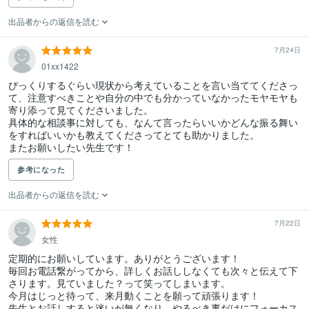
出品者からの返信を読む
7月24日
01xx1422
びっくりするぐらい現状から考えていることを言い当ててくださっ
て、注意すべきことや自分の中でも分かっていなかったモヤモヤも
寄り添って見てくださいました。

具体的な相談事に対しても、なんて言ったらいいかどんな振る舞い
をすればいいかも教えてくださってとても助かりました。

またお願いしたい先生です！
参考になった
出品者からの返信を読む
7月22日
女性
定期的にお願いしています。ありがとうございます！

毎回お電話繋がってから、詳しくお話ししなくても次々と伝えて下
さります。見ていました？って笑ってしまいます。

今月はじっと待って、来月動くことを願って頑張ります！

先生とお話しすると迷いが無くなり、やるべき事だけにフォーカス