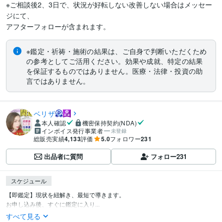
※ご相談後2、3日で、状況が好転しない改善しない場合はメッセー
ジにて、

アフターフォローが含まれます。
※鑑定・祈祷・施術の結果は、ご自身で判断いただくため
の参考としてご活用ください。効果や成就、特定の結果
を保証するものではありません。医療・法律・投資の助
言ではありません。
ベリザ
本人確認
機密保持契約(NDA)
インボイス発行事業者
未登録
総販売実績
4,133
評価
5.0
フォロワー
231
出品者に質問
フォロー
231
スケジュール
【即鑑定】現状を紐解き、最短で導きます。

お申し込み後、すぐに鑑定に入り...
すべて見る