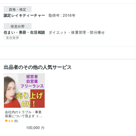
資格・検定
認定レイキティーチャー
取得年 : 2016年
得意分野
住まい・美容・生活相談
ダイエット・体重管理・部分痩せ
美容業界
出品者のその他の人気サービス
会社内のトラブル・事業
発展について視ます トラ
ブル解消から回避、事業
5.0
(5)
発展についてのセッショ
100,000
ンになります
円