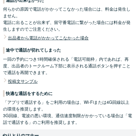
通話が出来なかった
る」と決済方法を選択してください。
サービス内容の入力
サービスの出品・編集画面から、サービス内容を入力してくださ
何らかの原因で電話がかかってこなかった場合には、料金は発生し
い。
ません。
電話相談サービスでは「今すぐ相談」「日時を指定」「購入後に日
電話に出ることが出来ず、留守番電話に繋がった場合には料金が発
時を確定」の方法で出品が可能です。
生しますのでご注意ください。
各電話相談サービスの出品形態と出品方法の詳細は
こちら
出品者から電話がかかってこなかった場合
出品者の通話方法
途中で通話が切れてしまった
ココナラアプリをダウンロードしていない方は、ダウンロードしロ
ステップ1
グインしてください。
一回の予約につき1時間確保される「電話可能枠」内であれば、再
購入後の通知
度、出品者のトークルーム下部に表示される通話ボタンを押すこと
「今すぐ相談」で購入された場合はすぐに、「日時を指定」「購入
で通話を再開できます。
後に日時を確定」で購入された場合は予約日時に、それぞれ画面下
に通知されます。トークルームを確認し通話の準備をしてくださ
投稿文サンプル
い。
予定時刻になると、ココナラから確認の電話をする場合がありま
快適な通話をするために
す。
「アプリで通話する」をご利用の場合は、Wi-Fiまたは4G回線以上
の環境を推奨します。
3G回線、電波の悪い環境、通信速度制限がかかっている場合は「電
話で通話する」のご利用を推奨します。
やりとりのマナー