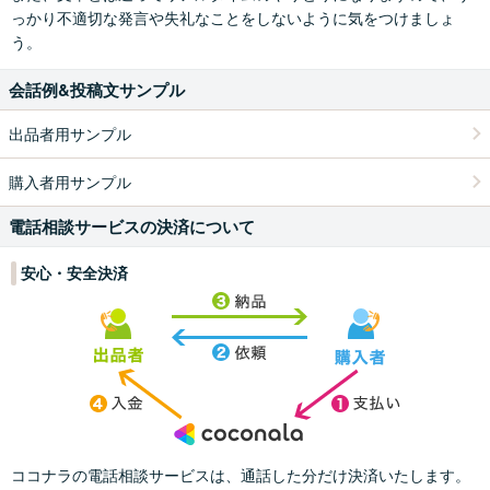
っかり不適切な発言や失礼なことをしないように気をつけましょ
ステップ2
通話終了後
う。
トークルームに、通話時間と通話料金が表示されます。
出品者の評価を入力してください。
会話例&投稿文サンプル
出品者用サンプル
「電話でかける」を選択した場合は、必ず登録した電話番号の電話
購入者用サンプル
からおかけください。
「アプリでかける」を選択した場合は、ココナラアプリをダウンロ
電話相談サービスの決済について
ード、ログインしておかけください。
安心・安全決済
途中でかけ直す場合は、再度通話ボタンを押してください。
※「電話でかける」を選択した場合は通話料が発生します。通話料に
ついて詳しくは
こちら
ココナラの電話相談サービスは、通話した分だけ決済いたします。