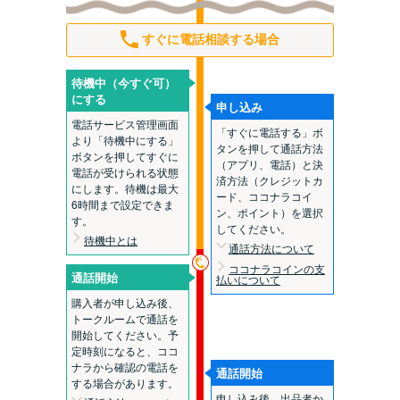
すぐに電話相談する場合
待機中（今すぐ可）
にする
申し込み
電話サービス管理画面
「すぐに電話する」ボ
より「待機中にする」
タンを押して通話方法
ボタンを押してすぐに
（アプリ、電話）と決
電話が受けられる状態
済方法（クレジットカ
にします。待機は最大
ード、ココナラコイ
6時間まで設定できま
ン、ポイント）を選択
す。
してください。
待機中とは
通話方法について
ココナラコインの支
通話開始
払いについて
購入者が申し込み後、
トークルームで通話を
開始してください。予
定時刻になると、ココ
ナラから確認の電話を
通話開始
する場合があります。
申し込み後、出品者か