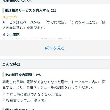
電話相談サービスを購入するには
ステップ1
サービス詳細ページから、「すぐに電話」「予約を申し込む」「購
入画面に進む」を選びます。
すぐに電話
サービス購入後、すぐに電話相談が開始します。
予約を申し込む
続きを見る
事前に出品者が登録した「予約受付枠」から、相談する日時を指定
し、予約日時に電話相談を開始します。
こんな時は
購入画面に進む
サービス購入後、トークルーム内で出品者と購入者で電話相談の日
予約日時を再調整したい
時を決め、予約した日時に、電話相談を開始します。
確定した日時に電話ができなくなった場合、トークルーム内の「変
「すぐに電話」の購入・取引の流れについては
こちら
更する」より、再度スケジュールの調整を行ってください。
「予約を申し込む」「購入画面に進む」の購入・取引の流れについ
ては
こちら
予約日時に電話できなくなった場合
ステップ2
投稿文サンプル（購入者）
購入画面で、通話方法「アプリで通話する」または「電話で通話す
ステップ2