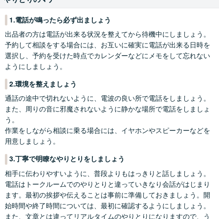
1.電話が鳴ったら必ず出ましょう
出品者の方は電話が出来る状況を整えてから待機中にしましょう。
予約して相談をする場合には、お互いに確実に電話が出来る日時を
選択し、予約を受けた時点でカレンダーなどにメモをして忘れない
ようにしましょう。
2.環境を整えましょう
電話で通話を選択した場合は、通話料20円/分が加算されます。
通話の途中で切れないように、電波の良い所で電話をしましょう。
例：100円/分のサービス購入の場合
また、周りの音に邪魔されないように静かな場所で電話をしましょ
相談料100円/分＋20円/分＝120円/分
う。
ステップ2
通話料について詳しくは
こちら
作業をしながら相談に乗る場合には、イヤホンやスピーカーなどを
トークルームから通話開始まで
トークルーム画面の上部に表示される「電話でかける」または「ア
用意しましょう。
購入者の通話方法
プリでかける」ボタンを選択し、通話を開始してください。
3.丁寧で明瞭なやりとりをしましょう
ステップ1
購入後
相手に伝わりやすいように、普段よりもはっきりと話しましょう。
「すぐに電話する」で購入すると購入後、「予約を申し込む」「購
電話はトークルームでのやりとりと違っていきなり会話がはじまり
入画面に進む」で購入されると予約日時に、出品者から登録した電
ます。最初の挨拶や伝えることは事前に準備しておきましょう。開
話番号、またはアプリに電話がかかってきますので、通話を開始し
始時間や終了時間については、最初に確認するようにしましょう。
てください。
また、文章とは違ってリアルタイムのやりとりになりますので、う