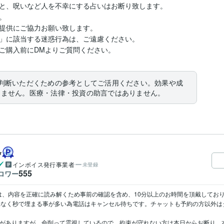
と、呪いなど人を不幸にする占いはお断り致します。



提供にご協力お願い致します。

」に該当する迷惑行為は、ご遠慮ください。

ご購入前にDMよりご質問ください。
判断いただくための参考としてご活用ください。効果や成
りません。医療・法律・投資の助言ではありません。
✨
インボイス発行事業者
未登録
555
ロワー
は、内容を正確に読み解くため事前の確認を含め、10分以上のお時間を頂戴しており
嫌味なく秒で埋まる事が多い為電話はキャンセル待ちです。チャットも予約の方以外
事がありますが、命削って霊視しているので、約束が守れない方は本日からお断り。