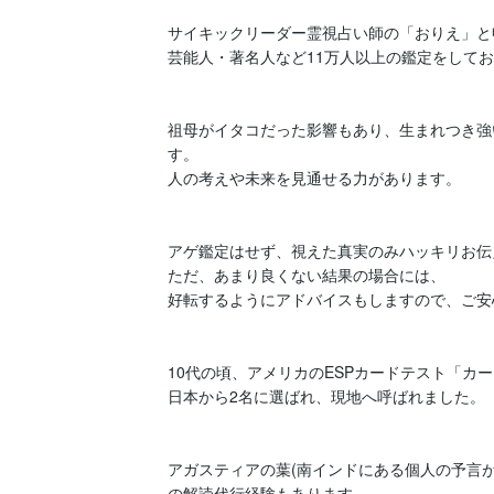
サイキックリーダー霊視占い師の「おりえ」と
芸能人・著名人など11万人以上の鑑定をしてお
祖母がイタコだった影響もあり、生まれつき強
す。

人の考えや未来を見通せる力があります。

アゲ鑑定はせず、視えた真実のみハッキリお伝
ただ、あまり良くない結果の場合には、

好転するようにアドバイスもしますので、ご安
10代の頃、アメリカのESPカードテスト「カー
日本から2名に選ばれ、現地へ呼ばれました。

アガスティアの葉(南インドにある個人の予言が
の解読代行経験もあります。
