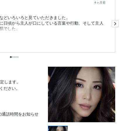
4ヶ月前
などいろいろと見ていただきました。
お
に日頃から主人が口にしている言葉や行動、そして主人
お
た
に
も
定します。

ください。

の通話時間をお知らせ