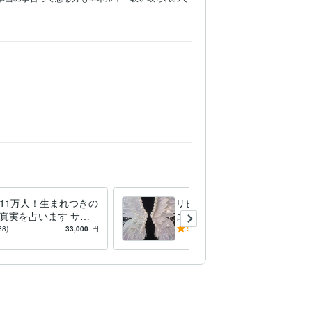
11万人！生まれつきの
リピーター様専用30分になり
真実を占います サイ
ます リピーター様枠。30分
リーダー織慧と申しま
の出品になります。
88)
33,000
円
5.0
(3)
17,000
円
生全般透視します。