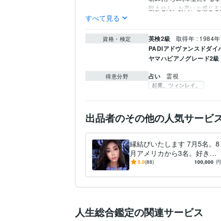
すべて見る
英検2級
取得年 : 1984年
資格・検定
PADIアドヴァンスドダイ
ヤマハピアノグレード2級
占い
霊視
得意分野
起業。ツィンレイ。
出品者のその他の人気サービ
縁結びいたします 7月5名。8
月アメリカから3名。好きな
方に深く愛されたい方に
5.0
(88)
100,000
円
人生総合鑑定の関連サービス