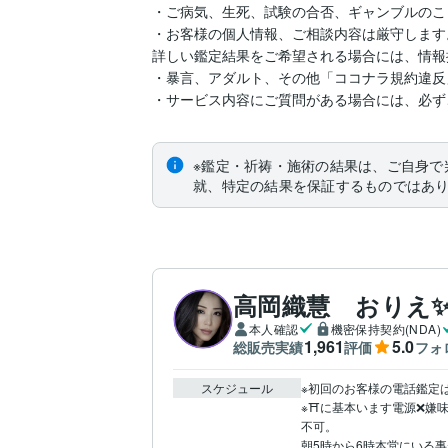
・ご病気、生死、試験の合否、ギャンブルのこ
・お客様の個人情報、ご相談内容は厳守します。
詳しい鑑定結果をご希望される場合には、情報
・暴言、アダルト、その他「ココナラ規約違反
・サービス内容にご質問がある場合には、必ず
※鑑定・祈祷・施術の結果は、ご自身で
就、特定の結果を保証するものではあ
高岡織慧 おりえ
本人確認
機密保持契約(NDA)
1,961
5.0
総販売実績
評価
フォ
スケジュール
※初回のお客様の電話鑑定
※⛩️に基本います電源❌
不可。

朝5時から6時本堂にいる