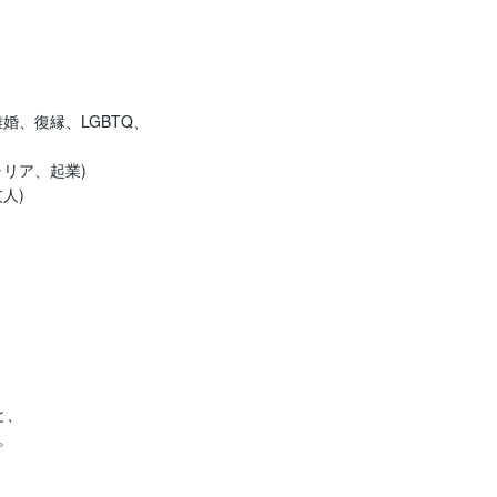
婚、復縁、LGBTQ、
リア、起業)

)

、


