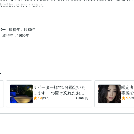
バー
取得年 : 1985年
取得年 : 1980年
ス
リピーター様で5分鑑定いた
鑑定者
します 一つ聞き忘れたお客
霊感で
様向け。5分で3件も新しい質
キック
5.0
(290)
2,500
円
5.0
(2
問NG
す。人