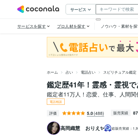
ホーム
占い
電話占い
スピリチュアル鑑定
鑑定歴41年！霊感・霊視
鑑定者11万人！恋愛、仕事、人間関
電話相談
87
5.0
(488)
販売実績
評価
高岡織慧 おりえ✨
総販売実績：
1,