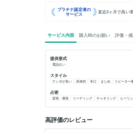
プラチナ認定者の
直近3ヶ月で高い
サービス
サービス内容
購入時のお願い
評価・感
提供形式
電話占い
スタイル
テンポが良い
具体的
辛口
まじめ
リピーター
占術
霊視・透視
リーディング
チャネリング
ヒーリ
高評価のレビュー