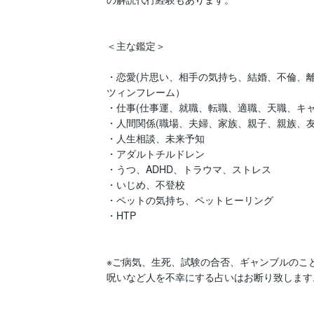
＜主な鑑定＞

・恋愛(片思い、相手の気持ち、結婚、不倫、離
ツィンフレーム）

・仕事(仕事運、就職、転職、適職、天職、キャ
・人間関係(職場、夫婦、家族、親子、親族、友人
・人生相談、未来予知

・アダルトチルドレン

・うつ、ADHD、トラウマ、ストレス

・いじめ、不登校

・ペットの気持ち、ペットヒーリング

・HTP

※ご病気、生死、試験の合否、ギャンブルのこと
呪いなど人を不幸にする占いはお断り致します。