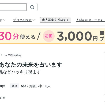
人生総合鑑定
であなたの未来を占います
係などハッキリ視ます
8
件
5
枠 / お願い中：
0
人
残り
961件