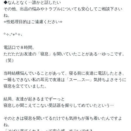
◆なんとなく‥誰かと話したい

その他、出品の悩みやトラブルについても安心してご相談下さい
ね。

⭐性処理目的はご遠慮ください⭐

꙳✧˖°⌖꙳✧˖

電話口で８時間。

ただただお友達の「寝息」を聞いていたことがある‥ゆっこです。
（笑）

当時結構悩んでいることがあって、寝る前に友達に電話したとき、
一睡もできない私の耳元で友達は「スー…ス―」気持ちよさそうに
寝息を立てていました。

結局、友達が起きるまでずーっと

寝息しか聞こえてこない受話器を握りしてめていたという‥

そのときは寝息を聞いてるだけでも気持ちが落ち着いたんですよ
ね。

「そばに居てくれる」って安心感…すごいです♪
