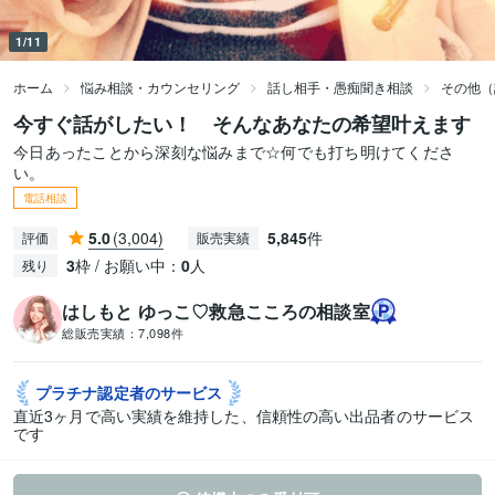
1/11
ホーム
悩み相談・カウンセリング
話し相手・愚痴聞き相談
その他（
今すぐ話がしたい！ そんなあなたの希望叶えます
今日あったことから深刻な悩みまで☆何でも打ち明けてくださ
い。
電話相談
5.0
(3,004)
5,845
件
評価
販売実績
3
枠 / お願い中：
0
人
残り
はしもと ゆっこ♡救急こころの相談室
総販売実績：
7,098件
プラチナ認定者の
サービス
直近3ヶ月で高い実績を維持した、信頼性の高い出品者のサービス
です