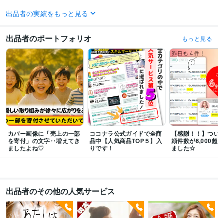
出品者の実績をもっと見る
受賞歴
全60万件中【人気商品TOP5入り】電話サービス人気No.1
ココナラ【電話
相談】☆１日のご相談時間～19時間～を記録
 ココナラ【電話相談】☆1ヵ
出品者のポートフォリオ
もっと見る
月間のご相談件数～351件～☆
ココナラ【全出品者】【カウンセラー】
【愚痴聞き】３冠達成!!
ココナラ【電話相談】出品から２か月目☆ご依頼実
績92件☆
ココナラ＜アドバイザー/カウンセラー＞おすすめユーザー第１
位
ココナラ登録から１か月で最上位の【プラチナ】ランク確定！
某組織E
xecutive Ambassador Award
某組織Hall of Fame Queen Award
某組織B
est Friends Award
某組織Best Review Web Writer
某組織Best Friends G
old Prize
某組織Best Support Award
某組織Best Review Web Writer
某
組織Best Friends Award
某組織Triple Crown Queen Award
某組織Best F
riends Gold Prize
某組織Best Friends Silver Prize
某社コールセンター社
内コンクールで2年連続優勝
某社コールセンター社内コンクール１位（入
カバー画像に「売上の一部
ココナラ公式ガイドで全商
【感謝！！】つ
社５カ月/テレアポ）
を寄付」の文字‥増えてき
品中【人気商品TOP５】入
頼件数が6,000
ましたよね♡
りです！
ました☆
資格・検定
オンライン心理カウンセラー
取得年 : 2020年
夫婦カウンセラー
取得年 : 2020年
うつ病アドバイザー
取得年 : 2020年
出品者のその他の人気サービス
マインドフルネススペシャリスト
取得年 : 2020年
上級心理カウンセラー
取得年 : 2020年
チャイルドカウンセラー
取得年 : 2020年