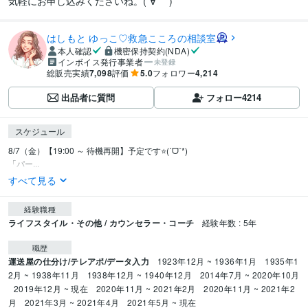
気軽にお申し込みくださいね。(´∀｀*)
はしもと ゆっこ♡救急こころの相談室
本人確認
機密保持契約(NDA)
インボイス発行事業者
未登録
総販売実績
7,098
評価
5.0
フォロワー
4,214
出品者に質問
フォロー
4214
スケジュール
8/7（金）【19:00 ～ 待機再開】予定です⭐(ˊᗜˋ*) 

「パー...
すべて見る
経験職種
ライフスタイル・その他 / カウンセラー・コーチ
経験年数 : 5年
職歴
運送屋の仕分け/テレアポ/データ入力
1923年12月 ~ 1936年1月
1935年1
2月 ~ 1938年11月
1938年12月 ~ 1940年12月
2014年7月 ~ 2020年10月
2019年12月 ~ 現在
2020年11月 ~ 2021年2月
2020年11月 ~ 2021年2
月
2021年3月 ~ 2021年4月
2021年5月 ~ 現在