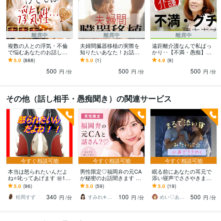
家族療法カウンセラー
取得年 : 2020年
認知症介助士
取得年 : 2020年
終活アドバイザー
取得年 : 2019年
離席中
離席中
離席中
ホームヘルパー2級
取得年 : 2003年
複数の人との浮気・不倫
夫婦間臓器移植の実際を
遠距離介護なんで私ばっ
調理師
取得年 : 1999年
で悩むあなたのお話し聴
知りたいあなた！お話し
かり‥【不満・愚痴】聴
きます 満たされないその
します 職場復帰はいつだ
きます 介護しないんだっ
5.0
(888)
5.0
(1)
4.9
(9)
気持ちと本当の思いを全
った？夫婦関係は円満？
たら「せめてお金出して
ビジネス・クリエイティブツール
500
500
500
部丸ごと受けとめます！
なんでも質問OKです！
よ~！」っていう本音も
円
/分
円
/分
円
/分
WordPress:10年
Canva:3年
ChatGPT:0年
OBS Studio:2年
CapCut:1年
Vtube Studio:1年
Audacity:6年
PowerPoint:7年
Excel:10年
Word:10年
Cakewalk:8年
Google スプレッドシート:8年
Google ドキュメント:8年
その他（話し相手・愚痴聞き）の関連サービス
Google Analytics:7年
Google Search Console:7年
Live2D:1年
得意分野
悩み相談・カウンセリング
雑談～性の悩みまで何でも話せると大人気！
■
パートナーの本当の気持ちが知りたい！
 ■不倫・浮気にまつわる相談
■自
死で遺された家族・恋人・親友の心痛
■精神的・身体的DVについて
■シン
今すぐ相談可能
今すぐ相談可能
今すぐ相談可能
グルマザーの抱える様々な悩み・不安
■認知症・独居老人・遠距離介護
■
子連れ再婚についての悩み
本当は怒られたいんだよ
男性限定♡福岡弁の元CA
■愛する我が子と引き離された苦痛
眠る前にあなたの耳元で
■夫婦間臓
ね⭐️叱ってあげます ㊙10
が秘密のお話聞きます 雑
添い寝声でささやきます
器移植への不安・葛藤
0％秘密厳守⭐️私に本当の
談・趣味・恋愛・性の悩
いつもと違う めい♡と2人
5.0
(96)
5.0
(59)
5.0
(19)
自分みせてごらん‼️
悩み相談
話し相手
愚痴聴き
みなど…な〜んでも聞く
離婚
シングル
子育て
だけの のんびりタイム⭐️
DV
恋愛
不倫
340
100
500
けんね！
松岡すず
すみれ✈️福岡弁の元CA
めい♡あなたの陽だまりセラピスト
円
/分
円
/分
円
/分
介護