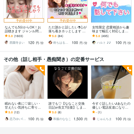
予約受付中
予約受付中
なんでも5分からOK！お
ただ誰かと話したい❣️心が
女性限定 恋愛相談から趣
話聴きます ジャンル問わ
落ち着きホッとします い
味まで幅広く対応します
ずただちょっとだけ誰か
ますぐ話す/雑談/愚痴/何で
元 No.1ホストと♪ コスパ
5.0
(1603)
5.0
(84)
5.0
(495)
と話したい人待ってます♪
も/結婚/恋愛/悩み/繊細
良く♪ 楽しい時間を♪
120
100
100
西園寺まい
柊ちはる❤️主婦のお悩み相談Room❤️
ハルト ♪♪
円
/分
円
/分
円
/分
その他（話し相手・愚痴聞き）の定番サービス
眠れない夜に♡寂しい・
誰でも♡【ななこと交換
今すぐ話したい♪あなたの
甘えたい気持ちに寄り添
日記or長文7往復】します
優しい電話友達になりま
います 誰かの声が聴きた
1日1通7日分or長文やりと
す 嬉しかった事、眠れな
5.0
(12)
5.0
(8)
-
(1)
い夜に♡あなたと一緒に
り7往復でもOK/秘密の交
い夜の雑談など喜んでお
100
1,500
100
過ごせたら嬉しいです♡
換日記
聴きします。
恋乃ゆいʕᵔᴥᵔʔ♡
和服のななこ
じゅんちま
円
/分
円
円
/分