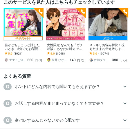
このサービスを見た人はこちらもチェックしています
予約受付中
相談中
誰かとちょこっと話した
女性限定 なんでも「ガチ
スッキリお悩み解決！視
いとき、5分でもお話聞き
相談」あなたの味方で話
えたままお伝え致します
ます 疲れた～、でもカウ
ます 男性目線で、あなた
恋愛、結婚、人間関係、
5.0
(8021)
5.0
(1048)
5.0
(10074)
ンセリングじゃない、な
の恋の“答え”を言葉にしま
仕事、人生、ペットの気
220
140
380
んとなく雑談聞いて～
す。
持ち等◎祈願付き
ナナミ_nanami
桜井 ひかる｜経験豊富の恋愛相談室
佐和ダウジング＆スピリットメンター
円
/分
円
/分
円
/分
よくある質問
ホントにどんな内容でも聞いてもらえますか？
お話しする内容がまとまっていなくても大丈夫？
身バレするんじゃないかと心配です