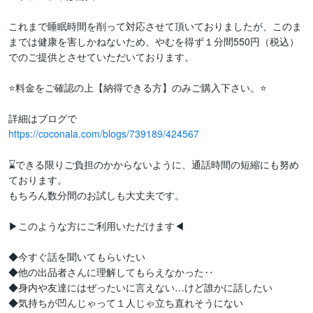
これまで睡眠時間を削って対応させて頂いておりましたが、このま
までは健康を害しかねないため、やむを得ず１分間550円（税込）
でのご提供とさせていただいております。

⭐料金をご確認の上【納得できる方】のみご購入下さい。⭐

https://coconala.com/blogs/739189/424567
⌛できる限りご負担のかからないように、通話時間の短縮にも努め
ております。

もちろん数分間のお試しも大丈夫です。

▶このような方にご利用いただけます◀

◆今すぐ話を聞いてもらいたい

◆他の出品者さんに理解してもらえなかった‥

◆身内や友達にはぜったいに言えない…けど誰かに話したい

◆気持ちが凹んじゃって１人じゃ立ち直れそうにない
