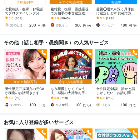
予約受付中
今すぐ相談可能
相談中
恋愛相談・復縁・お電話
複雑愛・復縁・霊感霊視
霊視⭕️運気を深く具体的
でプロファイリング分析
でお相手の本音鑑定致し
に鑑定します 的確で深い
します 男性心理・女性心
ます 降りて来た言葉をそ
霊視☆心を読み解く圧倒
5.0
(301)
5.0
(5045)
5.0
(1776)
理・今後の恋愛の悩みア
のままお伝えします。
的情報量☆悩みの根拠解
200
360
480
ドバイスお伝えします！
明
愛の心理分析プロファイラーMICOTO♥
雪見そう
アルカディア
円
/分
円
/分
円
/分
その他（話し相手・愚痴聞き）の人気サービス
今すぐ相談可能
今すぐ相談可能
男性限定♡福岡弁の元CA
もう我慢しなくて大丈
女性限定/雑談、誰かと話
が秘密のお話聞きます 雑
夫。感情の大掃除お手伝
しがしたい！お話し聞き
談・趣味・恋愛・性の悩
いします 怒り/イライラ/モ
ます 聞いてほしい、話し
5.0
(59)
5.0
(718)
5.0
(252)
みなど…な〜んでも聞く
ヤモヤ/ストレス/焦り/感情
たい、何でもどうぞ！(^^)
100
100
100
けんね！
爆発/本音
すみれ✈️福岡弁の元CA
かよ❤️明日が少し楽しみになる場所
りえり・話してガス抜き・ココロ楽に♪
円
/分
円
/分
円
/分
お気に入り登録が多いサービス