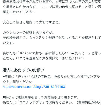
責任あるお仕事をされている方や、人前に立つお仕事の方など立場
や肩書きにかかわらず、「ここでは素の自分に戻れる」と嬉しい言
葉をいただくことも…

安心して話せる場所って大切ですよね。

カウンセラーの資格もありますが、

その枠を超えて、もっと近い距離感でお話しすることを得意として
います。

あなたも「今のこの気持ち、誰に話したらいいんだろう…」と思っ
たなら、いつでも遠慮なく声を掛けて下さいね☆(ˊᗜˋ*)
購入にあたってのお願い
■事前に「声」や「会話の雰囲気」を知りたい方は☆音声サンプル
https://coconala.com/blogs/739189/49193
■私からは電話回線を使ってお電話させて頂きます。

あなたは「ココナラアプリ」でお待ちください。（費用負担が抑え