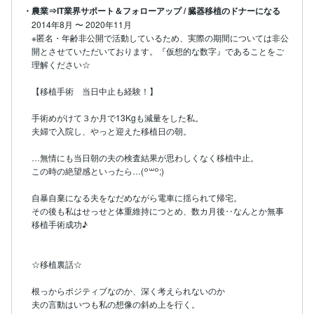
・農業⇒IT業界サポート＆フォローアップ / 臓器移植のドナーになる
2014年8月
〜
2020年11月
※匿名・年齢非公開で活動しているため、実際の期間については非公
開とさせていただいております。『仮想的な数字』であることをご
理解ください☆

【移植手術　当日中止も経験！】

手術めがけて３か月で13Kgも減量をした私。

夫婦で入院し、やっと迎えた移植日の朝。

…無情にも当日朝の夫の検査結果が思わしくなく移植中止。

この時の絶望感といったら…(꒪꒳꒪;)

自暴自棄になる夫をなだめながら電車に揺られて帰宅。

その後も私はせっせと体重維持につとめ、数カ月後‥なんとか無事
移植手術成功♪

☆移植裏話☆

根っからポジティブなのか、深く考えられないのか

夫の言動はいつも私の想像の斜め上を行く。
