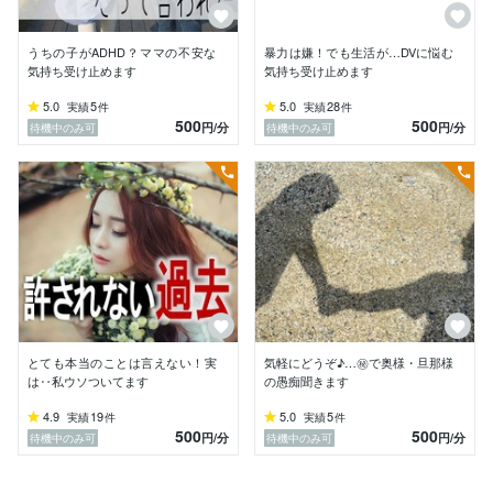
■私がここにいる理由

「打ち明けたいけど、話せる相手が誰もいない」

うちの子がADHD？ママの不安な
暴力は嫌！でも生活が…DVに悩む
「身近に同じような経験をした人がいないから、相談で
気持ち受け止めます
気持ち受け止めます
きない」

5.0
5
5.0
28
実績
件
実績
件
「これから先ずっとこの想いをひとりで抱えなきゃいけ
500
500
円
/分
円
/分
待機中のみ可
待機中のみ可
ないの？」

そんな風に思ったことはないでしょうか？

私は何度もその想いに苦しめられました。

・保育園～数年間：親の知人から性的被害

・小学：サメ肌の為にあだなは「カイジュウ」

・中学：複数の男子によるいじめ

・高校：１歳違いの弟の自死

・20代：夫によるDVで 年に１度は骨折入院、治療費・
生活費は自腹

とても本当のことは言えない！実
気軽にどうぞ♪…㊙で奥様・旦那様
・30代：ADHDの子＆オムツ君を連れて離婚/就職先の
は‥私ウソついてます
の愚痴聞きます
社長によるセクハラ

その後

4.9
19
5.0
5
実績
件
実績
件
・再婚した夫への臓器移植

500
500
円
/分
円
/分
待機中のみ可
待機中のみ可
・認知症の親の遠距離介護

他にも胸の奥深くに閉じ込めてしまった「何か」があっ