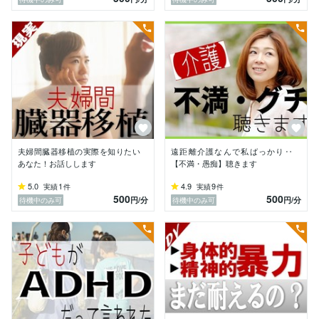
弱音やプライベートな出来事はもちろん、ご家族にも知
られたくないことなど、どんなお話でも大丈夫です！

■AIに愚痴を聞いてもらうのも良いけれど…

先日、あるオーナーさんがこんなことを話してくれまし
た。

「AIにこっそり愚痴を打ち明けていたんだけど、

　やっぱり ゆっこ と話したくなるんだよね」

夫婦間臓器移植の実際を知りたい
遠距離介護なんで私ばっかり‥
どんなに優秀なAIであったとしても、

あなた！お話しします
【不満・愚痴】聴きます
あなたの声の揺らぎや、ふっと漏れたため息、

5.0
1
4.9
9
実績
件
実績
件
その奥に隠れた感情までは受け止めてくれません。

500
500
円
/分
円
/分
待機中のみ可
待機中のみ可
声に出して話すからこそ伝わる「想い」があるはず…

電話越しではあるけれど、

あなたの声を聴き、想いを受けとめながら、

ともに笑い、ともに考え、時には黙って寄り添う。

そんな温もりのある時間になれば‥と願っています。
