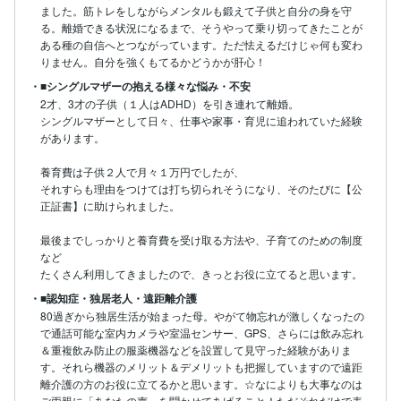
ました。筋トレをしながらメンタルも鍛えて子供と自分の身を守
る。離婚できる状況になるまで、そうやって乗り切ってきたことが
ある種の自信へとつながっています。ただ怯えるだけじゃ何も変わ
りません。自分を強くもてるかどうかが肝心！
・■シングルマザーの抱える様々な悩み・不安
2才、3才の子供（１人はADHD）を引き連れて離婚。

シングルマザーとして日々、仕事や家事・育児に追われていた経験
があります。

養育費は子供２人で月々１万円でしたが、

それすらも理由をつけては打ち切られそうになり、そのたびに【公
正証書】に助けられました。

最後までしっかりと養育費を受け取る方法や、子育てのための制度
など

たくさん利用してきましたので、きっとお役に立てると思います。
・■認知症・独居老人・遠距離介護
80過ぎから独居生活が始まった母。やがて物忘れが激しくなったの
で通話可能な室内カメラや室温センサー、GPS、さらには飲み忘れ
＆重複飲み防止の服薬機器などを設置して見守った経験がありま
す。それら機器のメリット＆デメリットも把握していますので遠距
離介護の方のお役に立てるかと思います。☆なによりも大事なのは
ご両親に「あなたの声」を聞かせてあげること！ただそれだけで表