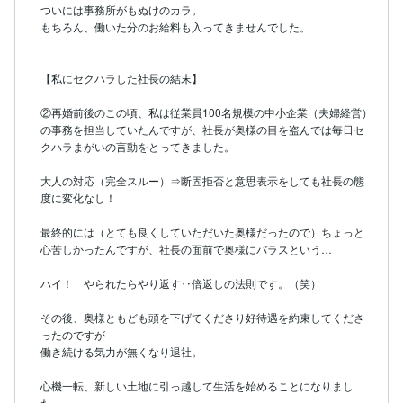
ついには事務所がもぬけのカラ。

もちろん、働いた分のお給料も入ってきませんでした。

【私にセクハラした社長の結末】

②再婚前後のこの頃、私は従業員100名規模の中小企業（夫婦経営）
の事務を担当していたんですが、社長が奥様の目を盗んでは毎日セ
クハラまがいの言動をとってきました。

大人の対応（完全スルー）⇒断固拒否と意思表示をしても社長の態
度に変化なし！

最終的には（とても良くしていただいた奥様だったので）ちょっと
心苦しかったんですが、社長の面前で奥様にバラスという…

ハイ！　やられたらやり返す‥倍返しの法則です。（笑）

その後、奥様ともども頭を下げてくださり好待遇を約束してくださ
ったのですが

働き続ける気力が無くなり退社。

心機一転、新しい土地に引っ越して生活を始めることになりまし
た。
