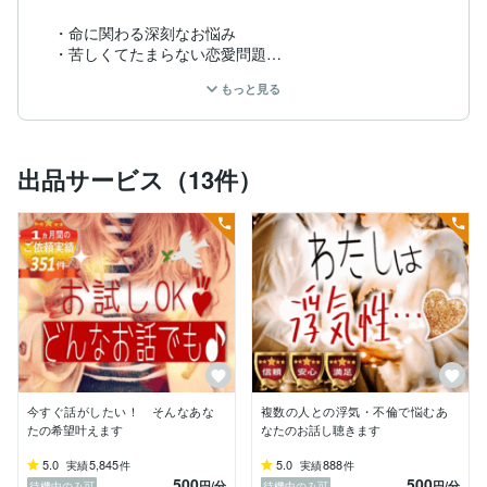
・命に関わる深刻なお悩み

・苦しくてたまらない恋愛問題

・発達障害に関するお悩み

もっと見る
・HSPさんの生きづらさ

・機能不全家族

・職場での人間関係

・ご近所トラブル…

出品サービス（13件）
など、幅広くご利用いただいています。

そして…

学生さんや主婦はもちろん、経営者さまやオーナーさま
をはじめ、各業界の第一線でご活躍されている方など、

ご職業柄、周囲に言えない立場にいらっしゃる方からリ
ピートされることも多く、「誰にも言えない想いを話す
ことができた」と嬉しいお声もいただいています。

■当然ですが、守秘義務厳守！(≧◡≦)

ご相談内容やご職業など、どんな情報も外部に漏れるこ
今すぐ話がしたい！ そんなあな
複数の人との浮気・不倫で悩むあ
とは一切ありません。

たの希望叶えます
なたのお話し聴きます
この信頼関係を裏切るようなことはしませんので、安心
して下さいね!!

5.0
5,845
5.0
888
実績
件
実績
件
500
500
円
/分
円
/分
待機中のみ可
待機中のみ可