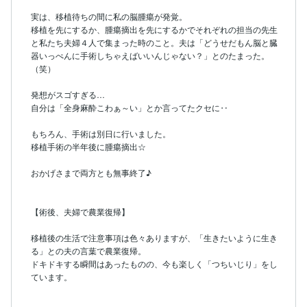
実は、移植待ちの間に私の脳腫瘍が発覚。

移植を先にするか、腫瘍摘出を先にするかでそれぞれの担当の先生
と私たち夫婦４人で集まった時のこと。夫は「どうせだもん脳と臓
器いっぺんに手術しちゃえばいいんじゃない？」とのたまった。
（笑）

発想がスゴすぎる…

自分は「全身麻酔こわぁ～い」とか言ってたクセに‥

もちろん、手術は別日に行いました。

移植手術の半年後に腫瘍摘出☆

おかげさまで両方とも無事終了♪

【術後、夫婦で農業復帰】

移植後の生活で注意事項は色々ありますが、「生きたいように生き
る」との夫の言葉で農業復帰。

ドキドキする瞬間はあったものの、今も楽しく「つちいじり」をし
ています。
