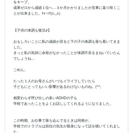
をキープ。

成果ゼロから成績１位へ…３か月かかりましたが見事に返り咲くこ
とが出来ました。ｷｬｰｯ!!(≧◡≦)

【子供の体調も復活♪】

おもしろいことに私の成績が戻ると下の子の体調も落ち着いてきま
した。

きっと私の気持に余裕がなかったことが体調不良をまねいていたん
でしょうね…

ごめん。

たった１人のお母さんがいつもイライラしていたら

子どもにとってもいい影響があるわけないものね。(^^;

相変わらず呼び出しの多いADHDの子も

学校であったことをよくお話ししてくれるようになりました。

この時期、お仕事で落ち込んでるときは同僚が、

学校でのトラブルは担任の先生が親身になって話を聴いてくれまし
た。
