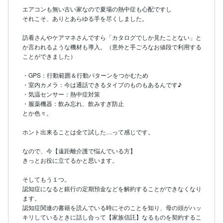
エアコンも無い古い家なので夏場の熱中症も心配ですし

それこそ、ありとあらゆる手を尽くしました。

訪看さんやケアマネさんですら「カタログでしか見たことない」と
か言われるような機材も導入。（意外と手ごろなお値段で利用する
ことができました）

・GPS：行動範囲＆行動パターンをつかむため

・室内カメラ：今は通話できるタイプのものもあるんです♪

・気温センサー：熱中症対策

・服薬機器：飲み忘れ、飲みすぎ防止

とか色々。

ホント出来ることは全て試した…って感じです。

なので、今【遠距離介護で悩んでいる方】

きっとお役に立てるかと思います。

そしてもう１つ。

認知症になると銀行の定期預金などを解約することができなくなり
ます。

認知症関連の書籍を読んでいる時にそのことを知り、母の頭がハッ
キリしているときに話し合って【家族信託】なるものを契約するこ