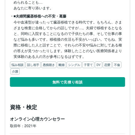
められることも…

あなたに寄り添います。
・■夫婦間臓器移植への不安・葛藤
今や血液型が違ったって臓器移植できる時代です。もちろん、さま
ざまな検査に合格してからの話しですが…。夫婦で移植するとなる
と、同時に入院することになるので子供たちの事、そして仕事の事
など悩みも多いです。移植後の生活も不安がいっぱい。でもね、実
際に移植した人と話すことで、それらの不安や悩みに対してある種
の答えが見つかったりします。体験したことのない医療関係者より
実体験のある人の方が参考になるはずです。
悩み相談
話し相手
愚痴聴き
離婚
シングル
子育て
DV
恋愛
不倫
介護
無料で見積り相談
資格・検定
オンライン心理カウンセラー
取得年：2021年