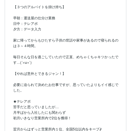
【３つのアルバイトを掛け持ち】

早朝：運送屋の仕分け業務

日中：テレアポ

夕方：データ入力

家に帰ってからもひたすら子供の世話や家事があるので寝られるの
は３～４時間。

毎日そんな日を過ごしていたので正直、めちゃくちゃキツかったで
す…(´×ω×`)

【やれば意外とできるジャン！】

必要に迫られて決めたお仕事ですが、思っていたよりもイイ感じで
した。

★テレアポ

苦手だと思っていましたが…

月半ばから入社したにも関わらず

初月いきなり営業所内で2位を獲得！

翌月からはずっと営業所内１位、全国5位以内をキープ♪
