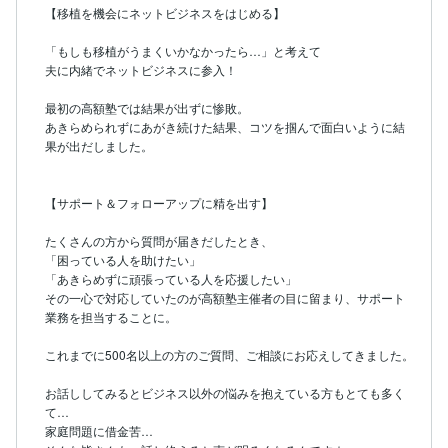
【移植を機会にネットビジネスをはじめる】

「もしも移植がうまくいかなかったら…」と考えて

夫に内緒でネットビジネスに参入！

最初の高額塾では結果が出ずに惨敗。

あきらめられずにあがき続けた結果、コツを掴んで面白いように結
果が出だしました。

【サポート＆フォローアップに精を出す】

たくさんの方から質問が届きだしたとき、

「困っている人を助けたい」

「あきらめずに頑張っている人を応援したい」

その一心で対応していたのが高額塾主催者の目に留まり、サポート
業務を担当することに。

これまでに500名以上の方のご質問、ご相談にお応えしてきました。

お話ししてみるとビジネス以外の悩みを抱えている方もとても多く
て…

家庭問題に借金苦…
