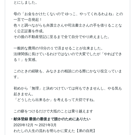
とにしました。

母の「お金をかけたくないので ゆっこ、やってくれるわよね」との
一言で一念発起！

色々と調べながらも弁護士さんや司法書士さんの手を借りることな
く公正証書を作成。

その後の不動産登記に至るまで全て自分でやり終えました。

一般的な費用の10分の１で済ませることが出来ました。

法律関係に長けているわけではないので大変でしたが「やればでき
る！」を実感。

このときの経験も、みなさまの相談にのる際にかなり役立っていま
す。

初めから「無理」と決めつけていては何もできませんし、やる気も
起きません。

「どうしたら出来るか」を考えるって大切ですね。

この癖をつけるだけで大抵のことは乗り越えます
・献体登録 最後の最後まで誰かのためにありたい
2020年12月
〜
2021年3月
わたしの人生の流れを明らかに変えた【弟の自死】
