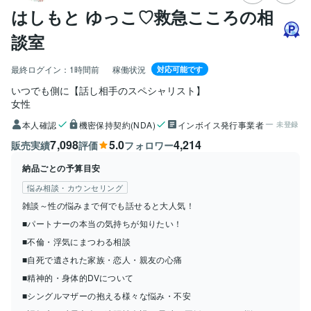
はしもと ゆっこ♡救急こころの相
談室
最終ログイン：
1時間前
稼働状況
対応可能です
いつでも側に【話し相手のスペシャリスト】
女性
本人確認
機密保持契約(NDA)
インボイス発行事業者
未登録
7,098
5.0
4,214
販売実績
評価
フォロワー
納品ごとの予算目安
悩み相談・カウンセリング
雑談～性の悩みまで何でも話せると大人気！
■パートナーの本当の気持ちが知りたい！
■不倫・浮気にまつわる相談
■自死で遺された家族・恋人・親友の心痛
■精神的・身体的DVについて
■シングルマザーの抱える様々な悩み・不安