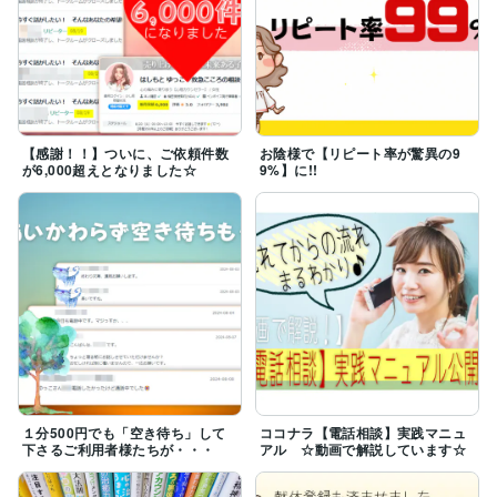
あれから約7,000件…

たくさんの方が、この想いを受け止めてくださったこと
に、心から感謝しています。

■安心してお話しください

家族や仲の良いお友達にさえ言えないことですから、最
【感謝！！】ついに、ご依頼件数
お陰様で【リピート率が驚異の9
が6,000超えとなりました☆
9%】に!!
初は簡単に言葉が出てこないかもしれません。

途中で声が詰まってお話しできない状況もでてくるでし
ょう。

でも、そんなことは気にしないでください。

ゆっくりと心が落ち着くまであなたの側に寄り添いま
す。

話したくなったらいつでもお電話ください。

そして心ゆくまで泣いてください。

あなたはもう、１人で頑張らなくてもいいんですヨ。

１分500円でも「空き待ち」して
ココナラ【電話相談】実践マニュ
下さるご利用者様たちが・・・
アル ☆動画で解説しています☆
■ご利用について■
