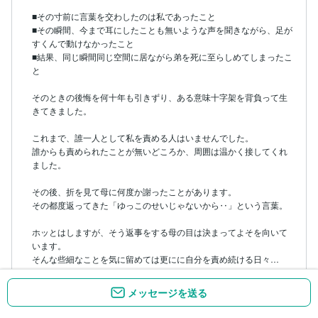
■その寸前に言葉を交わしたのは私であったこと

■その瞬間、今まで耳にしたことも無いような声を聞きながら、足が
すくんで動けなかったこと

■結果、同じ瞬間同じ空間に居ながら弟を死に至らしめてしまったこ
と

そのときの後悔を何十年も引きずり、ある意味十字架を背負って生
きてきました。

これまで、誰一人として私を責める人はいませんでした。

誰からも責められたことが無いどころか、周囲は温かく接してくれ
ました。

その後、折を見て母に何度か謝ったことがあります。

その都度返ってきた「ゆっこのせいじゃないから‥」という言葉。

ホッとはしますが、そう返事をする母の目は決まってよそを向いて
います。

そんな些細なことを気に留めては更にに自分を責め続ける日々…

今でもリアルに思い出します。

メッセージを送る
メッセージを送る
【一度失った命は、何があっても二度と戻ってくることは無い】
