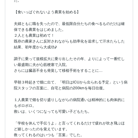
【食いっぱぐれないよう農業を始める】

夫婦ともに職を失ったので、最低限自分たちの食べるものだけは確
保できる農業をはじめました。

２人とも農業は初めて！

既存の農家さんに反対されながらも効率化を追求して汗水たらした
結果、初年度から大成功♪

調子に乗って規模拡大に乗り出したその年、よりによって一番忙し
い最盛期に夫が心筋梗塞で入院。

さらには臓器不全も発覚して移植手術をすることに…

早朝３時起きで畑に出て、「明日はICUから出られる予定」という病
院スタッフの言葉に、自宅と病院の200kmを毎日往復。

１人農業で畑を切り盛りしながらの病院通いは精神的にも肉体的に
もボロボロ。

救いは、いくつになっても可愛い子どもたち。

「学校を休んで手伝うよ」と言ってくれるだけで疲れが吹き飛ぶほ
ど嬉しかったのを覚えています。
