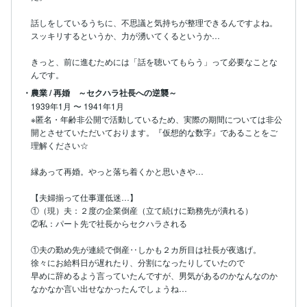
話しをしているうちに、不思議と気持ちが整理できるんですよね。

スッキリするというか、力が湧いてくるというか…

きっと、前に進むためには「話を聴いてもらう」って必要なことな
んです。
・農業 / 再婚 ～セクハラ社長への逆襲～
1939年1月
〜
1941年1月
※匿名・年齢非公開で活動しているため、実際の期間については非公
開とさせていただいております。『仮想的な数字』であることをご
理解ください☆

縁あって再婚。やっと落ち着くかと思いきや…

【夫婦揃って仕事運低迷…】

①（現）夫：２度の企業倒産（立て続けに勤務先が潰れる）

②私：パート先で社長からセクハラされる

①夫の勤め先が連続で倒産‥しかも２カ所目は社長が夜逃げ。

徐々にお給料日が遅れたり、分割になったりしていたので

早めに辞めるよう言っていたんですが、男気があるのかなんなのか

なかなか言い出せなかったんでしょうね…
