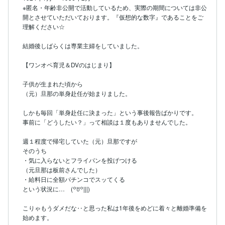
※匿名・年齢非公開で活動しているため、実際の期間については非公
開とさせていただいております。『仮想的な数字』であることをご
理解ください☆

結婚後しばらくは専業主婦をしていました。

【ワンオペ育児＆DVのはじまり】

子供が生まれた頃から

（元）旦那の単身赴任が始まりました。

しかも毎回「単身赴任に決まった」という事後報告ばかりです。

事前に「どうしたい？」って相談は１度もありませんでした。

週１程度で帰宅していた（元）旦那ですが

そのうち

・気に入らないとフライパンを投げつける

（元旦那は板前さんでした）

・給料日に全額パチンコでスッてくる

という状況に…　(꒪ꇴ꒪|||)

こりゃもうダメだな‥と思った私は1年後をめどに着々と離婚準備を
始めます。
