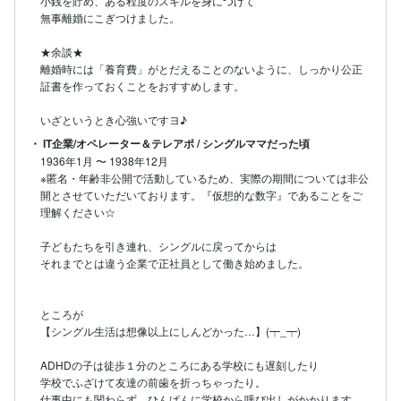
小銭を貯め、ある程度のスキルを身につけて

無事離婚にこぎつけました。

★余談★

離婚時には「養育費」がとだえることのないように、しっかり公正
証書を作っておくことをおすすめします。

いざというとき心強いですヨ♪
・ IT企業/オペレーター＆テレアポ / シングルママだった頃
1936年1月
〜
1938年12月
※匿名・年齢非公開で活動しているため、実際の期間については非公
開とさせていただいております。『仮想的な数字』であることをご
理解ください☆

子どもたちを引き連れ、シングルに戻ってからは

それまでとは違う企業で正社員として働き始めました。

ところが

【シングル生活は想像以上にしんどかった…】(┯_┯)

ADHDの子は徒歩１分のところにある学校にも遅刻したり

学校でふざけて友達の前歯を折っちゃったり。

仕事中にも関わらず、ひんぱんに学校から呼び出しがかかります。
