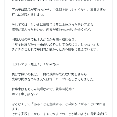
下の子は環境が変わったせいで体調を崩しやすくなり、毎日点滴を
打ちに通院するしまつ。

そして私は…といえば前職では常に上位だったテレアポも

環境が変わったせいか、内容が変わったせいか全くダメ。

同期入社の中で私１人が２か月間も成約ゼロ。

「母子家庭だから一番高い給料出してるのにコレじゃね‥」と

チクチク言われて毎日胃が痛かったのを鮮明に覚えています。

【テレアポ下剋上！】✧٩(ˊωˋ*)و✧

負けず嫌いの私は、一向に成約が取れない悔しさから

先輩や同僚をつかまえては毎日ロープレをしまくりました。

仕事中はもちろん無理なので、就業時間外に…

ホント申し訳ない!!

ほどなくして「あることを意識する」と成約が上がることに気づき
ます。

それを実践してから、まるで今までのことが嘘のように営業成績1位