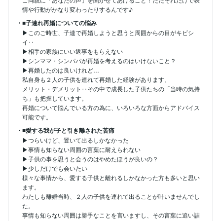
情や行動がかなり変わったりするんです♪
・■子連れ再婚についての悩み
▶このご時世、子連で再婚しようと思うと周囲からの目がキビシ
イ‥

▶相手の家族にいい返事をもらえない

▶シンママ・シンパパが再婚を考えるのはいけないこと？

▶再婚したのは良いけれど…

私自身も２人の子供を連れて再婚した経験があります。

メリット・デメリット‥その中で成長した子供たちの「当時の気持
ち」も把握しています。

再婚について悩んでいる方の為に、いろいろな方面からアドバイス
可能です。
・■愛する我が子と引き離された苦痛
▶つらいけど、置いて出るしかなかった

▶事情も知らない周囲の言葉に耐えられない

▶子供の事を思うと会うのはやめたほうが良いの？

▶少しだけでも会いたい

様々な事情から、愛する子供と離れるしかなかった方も多いと思い
ます。

わたしも離婚当時、２人の子供を連れて出ることが叶いませんでし
た。

事情も知らない周囲は勝手なことを言いますし、その言葉に追い詰