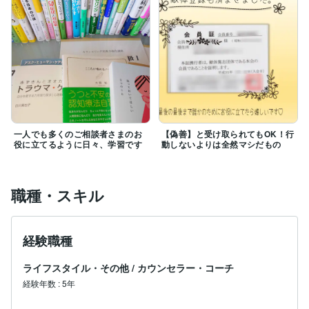
⏱お時間に制限がある場合は、ご購入後にトークルーム
から「５分」「10分」などご連絡いただけると料金の
無駄がありません。(*´ω｀*)　遠慮なくお申しつけくだ
さいね♪

尚、性処理目的のエロトークにはお付き合い致しません
ので悪しからず‥

【男性限定】などで検索して頂けると、ご希望に叶う商
品が表示されますのでそちらをご利用ください。

一人でも多くのご相談者さまのお
【偽善】と受け取られてもOK！行
役に立てるように日々、学習です
動しないよりは全然マシだもの
・真剣な性の悩み、性被害、s●xレスのお話などはお聞
きいたしますのでご心配なく!!

・相談可能か不安な方はDMでお問い合わせください。
職種・スキル
経験職種
ライフスタイル・その他
/
カウンセラー・コーチ
経験年数
:
5年