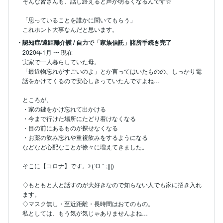
そんな皆さんも、話し終えると声が明るくなるんです☆

「思っていることを誰かに聞いてもらう」

これホント大事なんだと思います。
・認知症/遠距離介護 / 自力で「家族信託」諸所手続き完了
2020年1月
〜
現在
実家で一人暮らしていた母。

「最近物忘れがすごいのよ」とか言ってはいたものの、しっかり電
話をかけてくるので安心しきっていたんですよね…

ところが、

・家の鍵をかけ忘れて出かける

・今まで行けた場所にたどり着けなくなる

・目の前にあるものが探せなくなる

・お薬の飲み忘れや重複飲みをするようになる

などなど心配なことが徐々に増えてきました。

そこに【コロナ】です。Σ(´O｀;|||)

◇もともと人と話すのが大好きなので知らない人でも家に招き入れ
ます。

◇マスク無し・至近距離・長時間はおてのもの。

私としては、もう気が気じゃありませんよね…
