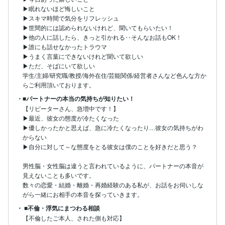
▶眠れないほど悔しいこと

▶スキマ時間で気分をリフレッシュ

▶世間的には認められないけれど、聞いてもらいたい！

▶他の人に話したら、きっと引かれる‥そんなお話もOK！

▶誰にも話せなかったトラウマ

▶うまく言葉にできないけれど聞いて欲しい

▶ただ、そばにいて欲しい

学生/主婦/研究職/教授/海外在住/芸能関係/経営者さんなど色んな方か
らご利用頂いております。
・■パートナーの本当の気持ちが知りたい！
【リピーターさん、急増中です！】

▶最近、彼女の態度が冷たくなった

▶優しかったかと思えば、急に冷たくなったり…彼女の気持ちがわ
からない

▶自分に対して～な態度をとる彼女は僕のことを好きだと思う？

男性脳・女性脳は違うと言われているように、パートナーの本音が
見えないことも多いです。

数々の恋愛・結婚・離婚・再婚経験のある私が、お話をお伺いしな
がら一緒にお相手の本音を探っていきます。
・ ■不倫・浮気にまつわる相談
【不倫したご本人、された側も対応】
