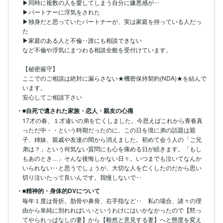
▶同時に複数の人を愛してしまう自分に嫌悪感が‥

▶パートナーに浮気をされた

▶独身だと思っていたパートナーが、実は家庭を持っている人だっ
た

▶家庭のある人と不倫‥誰にも相談できない

など不倫や浮気にまつわる相談全般を受付けています。

【秘密厳守】

ここでのご相談は絶対に漏らさない★機密保持契約(NDA)★を結んで
います。

安心してご相談下さい
・■自死で遺された家族・恋人・親友の心痛
17才の春、１才違いの弟を亡くしました。今思えばこれから青春真
っただ中・・という時期だったのに、この日を境に弟の話題は親
子、姉妹、親戚や友達の間から消えました。初めて会う人の「ご兄
弟は？」という何気ない質問にも心を痛める日が続きます。「もし
もあのとき…」そんな後悔しかない日々。いつまでも泣いてなんか
いられない‥と思うでしょうが、大切な人を亡くしたのだから思い
切り泣いたって良いんです。我慢しないで‥
・■精神的・身体的DVについて
毎年１度は骨折。肋骨や鼻骨、右手指など‥　私の場合、諸々の理
由から単純に別れればいいというわけにはいかなかったので【黙っ
てやられっぱなしの妻】から【毅然と意見する妻】へと態度を変え