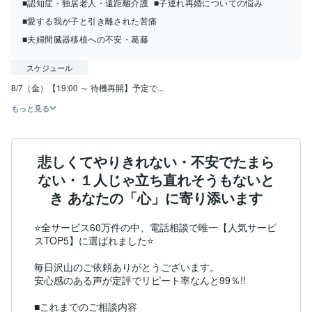
■認知症・独居老人・遠距離介護
■子連れ再婚についての悩み
■愛する我が子と引き離された苦痛
■夫婦間臓器移植への不安・葛藤
スケジュール
8/7（金）【19:00 ～ 待機再開】予定で...
もっと見る
悲しくてやりきれない・不安でたまら
ない・１人じゃ立ち直れそうもないと
き あなたの「心」に寄り添います
⭐全サービス60万件の中、電話相談で唯一【人気サービ
スTOP5】に選ばれました⭐

毎日沢山のご依頼ありがとうございます。

安心感のある声が定評でリピート率なんと99％!!

■これまでのご相談内容
