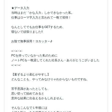
★データ入力

当時はまだ「かな入力」しかできなかった私。

仕事はローマ字入力と言われて一晩で習得！

なんとしてでもお仕事をGETするため、

寝ないで頑張りました!!

お陰で無事採用！ヨカッタ～♪

+:-:+:-:+:

PCを持っていなかった私のために

ノートPCを一晩貸してくれた社長さん‥ありがとうございました

+:-+:-+:

【案ずるより産むがやすし】

どんなことも、やってみなけりゃわからないものですね。

苦手意識があったとしても、

思い切って始めてみると

意外な結果に出会えるかもしれません。

そんなこんなで１年後には
