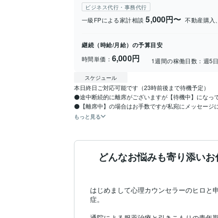
ビジネス代行・事務代行
5,000円〜
一級FPによる家計相談
不動産購入
継続（時給/月給）の予算目安
6,000円
時間単価：
1週間の稼働日数：
週5
スケジュール
本日終日ご対応可能です（23時前後まで待機予定）

⚫️途中断続的に離席がございますが【待機中】になっ
⚫️【離席中】の場合はお手数ですが私宛にメッセージに
もっと見る
どんなお悩みも寄り添いお
はじめまして心理カウンセラーのヒロと
症。

通院による服薬治療と引きこもりの青年期