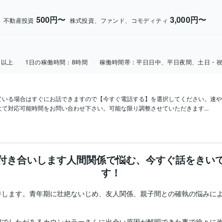
500円〜
3,000円〜
、不動産投資
株式投資、ファンド、コモディティ
日以上
1日の稼働時間：
8時間
稼働時間帯：
平日日中、平日夜間、土日・
ている場合はすぐにお話できますので【今すぐ電話する】を選択してください。速や
て対応可能時間をお問い合わせ下さい。可能な限り調整させていただきます...
付き合いします人間関係で悩む、今すぐ話をきい
す！
申します。青年期に壮絶ないじめ、友人関係、親子間との確執の悩みに
でしたがあるカウンセラーさんに出会い原因が解明できた事で徐々に改