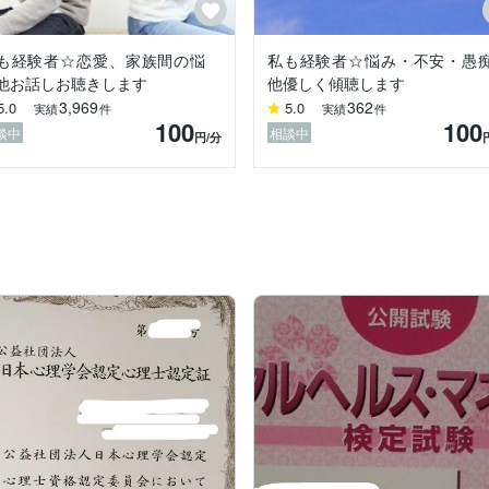
葉にすることで自分の考えや気持ちを整理することができます。

法を見つけられる

も経験者☆恋愛、家族間の悩
私も経験者☆悩み・不安・愚
談者の抱える問題は人間関係や社会生活にも影響します。問題を相談者
他お話しお聴きします
他優しく傾聴します
捉えます。

3,969
362
5.0
5.0
実績
件
実績
件
100
100
談中
相談中
円
/分
ていること。それは



医師団日本」へ人道支援の寄付をさせていただいております。ご相談いた