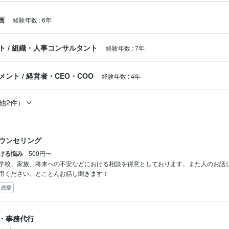
画
経験年数
:
6年
ト
/
組織・人事コンサルタント
経験年数
:
7年
メント
/
経営者・CEO・COO
経験年数
:
4年
他2件）
ウンセリング
ける悩み
500円〜
学校、家族、将来への不安などにおける相談を得意としております。また人のお話
用ください。とことんお話し聞きます！
恋愛
・事務代行