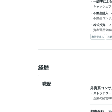
・一級FPによ
キャッシュフ
・不動産購入、
不動産コンサ
・株式投資、フ
資産運用全般
家計見直し
不動
経歴
職歴
外資系コンサ
・ストラテジ
企業の経営戦
都市銀行
2