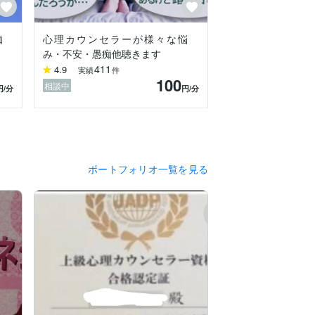
痴
心理カウンセラーが様々な悩
個人だけのものとするのではなく相談者を
み・不安・愚痴他聴きます
411
4.9
実績
件
100
相談中
円
/分
円
/分
ポートフォリオ一覧を見る
だきました相談者様に心からの敬意と感謝