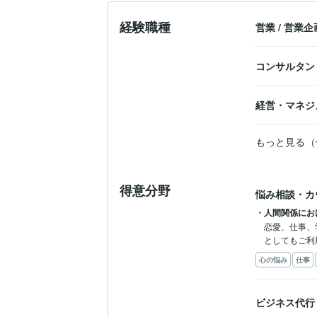
経験職種
営業
/
営業企
コンサルタン
経営・マネジ
もっと見る（
得意分野
悩み相談・カ
・人間関係にお
恋愛、仕事、
としてもご利
心の悩み
仕事
ビジネス代行