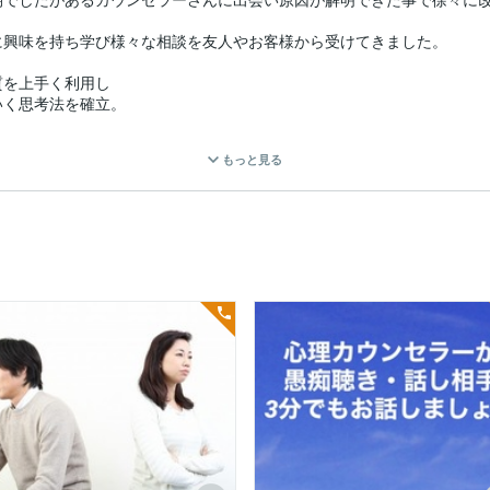
興味を持ち学び様々な相談を友人やお客様から受けてきました。

を上手く利用し

く思考法を確立。

融機関の管理職を数十年歴任。現在は経営コンサルティング会社を経営
もっと見る
みや不安をやわらげるお手伝いをする事。一緒に考え解決策の糸口を見つ
話に耳を傾けます。これまで人に話すのがはばかられていたような深い
ます。

にする心が育まれ自己肯定感の向上や自信につながっていきます。

外な長所に気づける

析をします。違う角度から見た自分を知ることで、これまで気づけなか