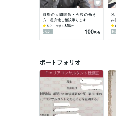
複雑な状況や感情を一つずつ取り上げて言
●人とうまく付き合うための自分なりの方
職場の人間関係・今後の働き
私
カウンセリングは一対一の対話ですが相
方・愚痴他ご相談承ります
み
取り巻く人々との関係も含めたものとして
4,856
5.0
実績
件
100
相談中
相
円
/分
最後にカウンセリングで私が最も大事にし
『その人の生き方に心の底から共感する』
ということです。

お役に立てましたら幸いです！

ポートフォリオ
⚫️売上金の一部はNPO法人「国境なき
を申し上げます。
