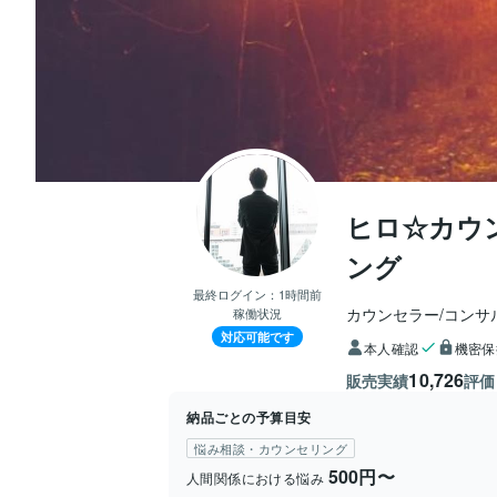
ヒロ☆カウ
ング
最終ログイン：
1時間前
カウンセラー/コンサ
稼働状況
対応可能です
本人確認
機密保
10,726
販売実績
評価
納品ごとの予算目安
悩み相談・カウンセリング
500円〜
人間関係における悩み