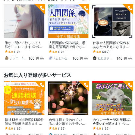
今すぐ相談可能
誰かに聞いて欲しい！！
人間関係の悩み相談、愚
仕事や人間関係で悩める
私がここにいます ◎ボイ
痴を電話通話で何でも聞
あなたの支えになります /
スサンプルあり◎ゆっく
きます 仕事の上司・同
ほっと一息、あたたかく
5.0
(10)
5.0
(10)
5.0
(350)
り丁寧にお話お聴きしま
僚・部下/恋人/夫婦/家族/
てやわらかい時間を低音
100
100
140
す。
友人の関係や苦しさ
と共に
ナツコ 50代女性 ８月限定お値下げ中！
⭐とむ✨心の癒し お悩み相談 恋愛相談
ねじまき鳥_nezimakidori
円
/分
円
/分
円
/分
お気に入り登録が多いサービス
今すぐ相談可能
福祉13年×心理相談1300件
自分は軽く扱われてい
カウンセラー歴21年❗️悩み
認知行動療法聞きます コ
る…抜け出すお手伝いを
☘辛い心⭐️聴きます 今は
コナラ10年1300件で人間
します バカにされる、都
辛いよね❤少しだけ、勇気
5.0
(165)
5.0
(132)
4.9
(139)
関係の悩みに寄り添いア
合よく使われる、マウン
を出して⭐️吐き出して‼️
100
100
260