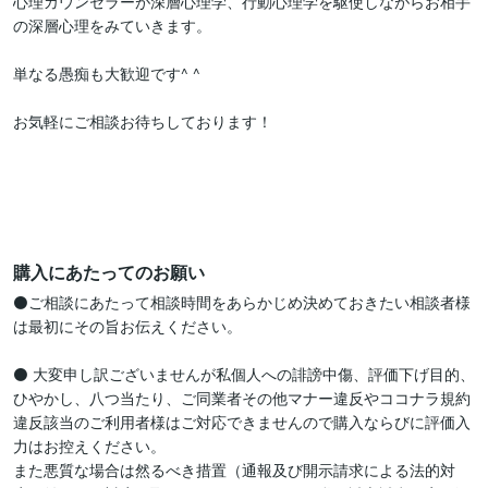
心理カウンセラーが深層心理学、行動心理学を駆使しながらお相手
の深層心理をみていきます。

単なる愚痴も大歓迎です^ ^

お気軽にご相談お待ちしております！

購入にあたってのお願い
⚫️ご相談にあたって相談時間をあらかじめ決めておきたい相談者様
は最初にその旨お伝えください。

⚫️ 大変申し訳ございませんが私個人への誹謗中傷、評価下げ目的、
ひやかし、八つ当たり、ご同業者その他マナー違反やココナラ規約
違反該当のご利用者様はご対応できませんので購入ならびに評価入
力はお控えください。

また悪質な場合は然るべき措置（通報及び開示請求による法的対