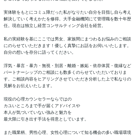
実体験をもとにコミュ障だった私がなりたい自分を目指し自ら考え
解決していく考えかたを修得。大手金融機関にて管理職を数十年歴
任。現在は独立し経営コンサルティング会社を経営。

私の実経験を基にここでは男女、家族間にまつわるお悩みのご相談
にのらせていただきます！優しく真摯にお話をお伺いいたします。
自分の想いを存分に語ってください。

浮気・暴言・暴力・無視・別居・離婚・嫉妬・依存体質・復縁など
パートナーシップのご相談にも数多くのらせていただいておりま
す。ご相談内容をヒアリングさせていただき分析した上で私なりの
見解をお伝えいたします。

現役の心理カウンセラーならではの

カユいところまで手が届くアドバイスや 

本人が気づいていない強みと魅力を 

最大限に引き出す手法を得意としています。

また職業柄、男性心理、女性心理について知る機会の多い職場環境