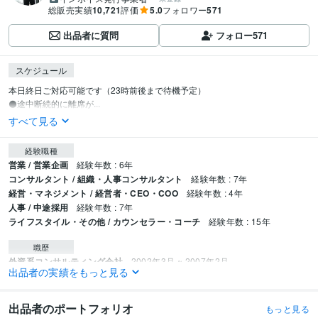
総販売実績
10,721
評価
5.0
フォロワー
571
出品者に質問
フォロー
571
スケジュール
本日終日ご対応可能です（23時前後まで待機予定）

⚫️途中断続的に離席が...
すべて見る
経験職種
営業 / 営業企画
経験年数 : 6年
コンサルタント / 組織・人事コンサルタント
経験年数 : 7年
経営・マネジメント / 経営者・CEO・COO
経験年数 : 4年
人事 / 中途採用
経験年数 : 7年
ライフスタイル・その他 / カウンセラー・コーチ
経験年数 : 15年
職歴
外資系コンサルティング会社
2002年3月 ~ 2007年2月
出品者の実績をもっと見る
都市銀行
2007年3月 ~ 2021年2月
経営コンサルティング会社
2021年5月 ~ 現在
出品者のポートフォリオ
もっと見る
受賞歴