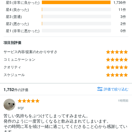
星5 (非常に良かった)
1,736件
星4 (良かった)
11件
星3 (普通)
3件
星2 (悪かった)
2件
星1 (非常に悪かった)
0件
項目別評価
サービス内容/提案のわかりやすさ
コミュニケーション
クオリティ
スケジュール
1,752
評価で絞り込む
件の評価
1時間前
srgr
苦しい気持ちをぶつけてしまってすみません。

発作のように一度苦しくなると飲み込まれてしまいます。

その時間に耳を傾け一緒に過ごしてくださること心から感謝してい
ます。