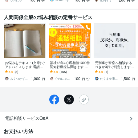
ドバイス
トを取られるとき
心のにゃん友 ゆかこ【うつ・復縁相談】
create my life
松岡すず
円
/分
円
/分
円
/分
人間関係全般の悩み相談の定番サービス
お悩みをテキスト(文章)で
福祉13年×心理相談1300件
元刑事が警察へ相談する
アドバイスします 電話だ
認知行動療法聞きます コ
べきか3行で判定します
と緊張する、話すのが苦
コナラ10年1300件で人間
【民事か刑事か】警察の
5.0
(5)
5.0
(165)
4.0
(1)
手な方はご相談くださ
関係の悩みに寄り添いア
判断基準で冷静に判定
1,000
100
1,500
い。
ドバイス
あくつかずえアドラー流メンタルトレーナー
心のにゃん友 ゆかこ【うつ・復縁相談】
たくま＠事件相談（警察官歴15年）
円
円
/分
円
電話相談サービスQ&A
お支払い方法