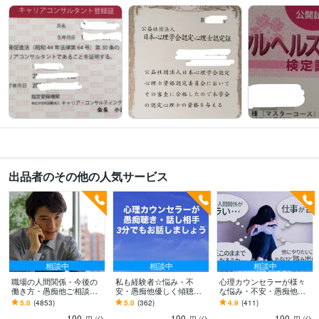
某私立大学非常勤講師/パーソナルファイナンス理論2年間登壇
女性のため
のマネーセンスアップセミナー
行動心理学からみたソーシャルスタイル婚
活セミナー
トップ営業マンに必要なスキル・褒める達人セミナー
資産三
分割ハイブリッド投資!目からウロコの貯蓄術
心理カウンセラーによる自己
肯定感向上セミナー
FPによる住宅資金計画セミナー
得意分野
悩み相談・カウンセリング
人間関係における悩み
心の悩み
仕事
恋愛
ビジネス代行・事務代行
一級FPによる家計相談
不動産購入、不動産投資
株式投資、ファンド、コモディティ
家計見直し
不動産
出品者のその他の人気サービス
相談中
相談中
相談中
職場の人間関係・今後の
私も経験者☆悩み・不
心理カウンセラーが様々
働き方・愚痴他ご相談承
安・愚痴他優しく傾聴し
な悩み・不安・愚痴他聴
ります お金に関する悩
ます 秘密厳守✨心理カウ
きます 秘密厳守☆対人関
5.0
(4853)
5.0
(362)
4.9
(411)
み・転職・職場の悩みな
ンセラーがジャンル問わ
係全般の悩み・不安・愚
100
100
100
どお伺い致します
ず全て受け止めます✨
痴等寄り添い傾聴します