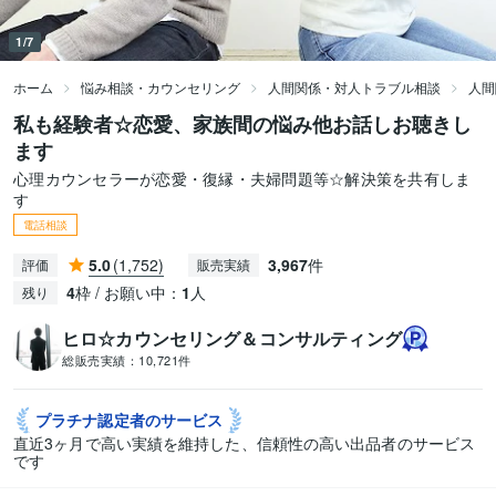
1/7
ホーム
悩み相談・カウンセリング
人間関係・対人トラブル相談
人間
私も経験者☆恋愛、家族間の悩み他お話しお聴きし
ます
心理カウンセラーが恋愛・復縁・夫婦問題等☆解決策を共有しま
す
電話相談
5.0
(1,752)
3,967
件
評価
販売実績
4
枠 / お願い中：
1
人
残り
ヒロ☆カウンセリング＆コンサルティング
総販売実績：
10,721件
プラチナ認定者の
サービス
直近3ヶ月で高い実績を維持した、信頼性の高い出品者のサービス
です