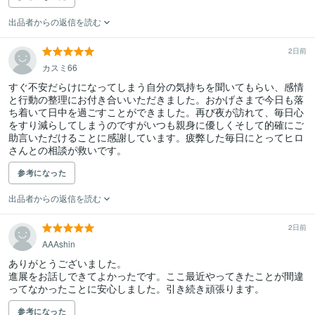
出品者からの返信を読む
2日前
カスミ66
すぐ不安だらけになってしまう自分の気持ちを聞いてもらい、感情
と行動の整理にお付き合いいただきました。おかげさまで今日も落
ち着いて日中を過ごすことができました。再び夜が訪れて、毎日心
をすり減らしてしまうのですがいつも親身に優しくそして的確にご
助言いただけることに感謝しています。疲弊した毎日にとってヒロ
さんとの相談が救いです。
参考になった
出品者からの返信を読む
2日前
AAAshin
ありがとうございました。

進展をお話しできてよかったです。ここ最近やってきたことが間違
ってなかったことに安心しました。引き続き頑張ります。
参考になった