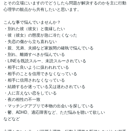
とその立場にいますのでどうしたら問題が解決するのかを主に行動
心理学の観点から共有したいと思います。

こんな事で悩んでいませんか？

・別れた彼（彼女）と復縁したい

・彼（彼女）の態度が急に冷たくなった

・失恋の傷から立ち直れない

・親、兄弟、夫婦など家族間の確執で悩んでいる

・別れ、離婚すべきか悩んでいる

・LINEを既読スルー、未読スルーされている

・相手に良いように扱われれている

・相手のことを信用できなくなっている

・相手に信用されなくなっている

・結婚するか迷っている又は迷わされている

・人に言えない恋をしている

・夜の相性の不一致

・マッチングアプリで本物の出会いを探している

・鬱、ADHD、適応障害など、ただ悩みを聴いて欲しい

などなど
