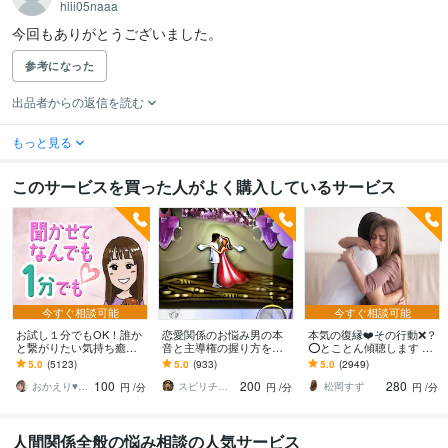
hiii05naaa
今回もありがとうございました。
参考になった
出品者からの返信を読む
もっと見る
このサービスを買った人がよく購入しているサービス
今すぐ相談可能
今すぐ相談可能
お試し１分でもOK！誰か
恋愛関係のお悩み男の本
本気の復縁❤️その行動❌？
と繋がりたい気持ち癒し
音と主導権の握り方を教
⭕️とことん傾聴します プ
ます あなたが主役/カウン
えます 発言、行動から彼
ロカウンセラーが⭐️全力で
5.0
(5123)
5.0
(933)
5.0
(2949)
セリングじゃない/ただ静
の本音が全てが丸わか
❤️最強☘アプローチしま
100
200
280
かに寄り添います
り！全部教えます。
す
おかえり♥️岡えり子
スピリチュアルカウンセラーすすむ
松岡すず
円
/分
円
/分
円
/分
人間関係全般の悩み相談の人気サービス