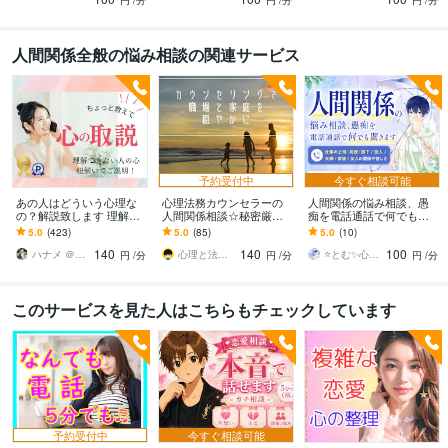
円
/分
円
/分
円
/分
人間関係全般の悩み相談の関連サービス
予約受付中
今すぐ相談可能
あの人はどういう心理な
心理法務カウンセラーの
人間関係の悩み相談、愚
の？解説致します 理解出
人間関係相談☆秘密厳守
痴を電話通話で何でも聞
来ない人の心理▶︎分かれ
します 職場や家庭のモヤ
きます 仕事の上司・同
5.0
(423)
5.0
(85)
5.0
(10)
ば人付き合いが楽にな
モヤがスッキリ！幅広く
僚・部下/恋人/夫婦/家族/
140
140
100
る！
総合的な穏やかサポート
友人の関係や苦しさ
ハナメ ＠心理カウンセラー
心理と法務のカウンセラー
⭐とむ✨心の癒し お悩み相談 恋愛相談
円
/分
円
/分
円
/分
このサービスを見た人はこちらもチェックしています
予約受付中
今すぐ相談可能