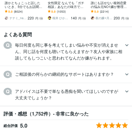
誰かとちょこっと話した
女性限定 なんでも「ガチ
誰にも話せない複雑恋愛
いとき、5分でもお話聞き
相談」あなたの味方で話
の悩み元NO1嬢が整理し
ます 疲れた～、でもカウ
ます 男性目線で、あなた
ます 夜職女性への恋・夜
5.0
(8024)
5.0
(1053)
5.0
(2214)
ンセリングじゃない、な
の恋の“答え”を言葉にしま
職恋愛・不倫・片思い・
220
140
200
んとなく雑談聞いて～
す。
年の差・遠距離・失恋
ナナミ_nanami
桜井 ひかる｜経験豊富の恋愛相談室
夜の嬢⭐月島みと｜複雑恋愛カウンセラー
円
/分
円
/分
円
/分
よくある質問
毎日何度も同じ事を考えてしまい悩みや不安が消えませ
ん、同じ話を何度も聴いてもらえますか？友人や家族に相
談してもしつこいと思われてなんだか嫌がられます。
ご相談後の何らかの継続的なサポートはありますか？
アドバイスは不要で単なる愚痴を聞いてほしいのですが

大丈夫でしょうか？
評価・感想（1,752件）- 非常に良かった
5.0
総合評価