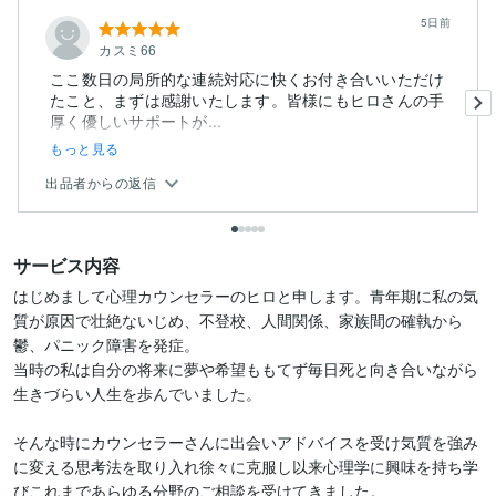
5日前
カスミ66
ここ数日の局所的な連続対応に快くお付き合いいただけ
たこと、まずは感謝いたします。皆様にもヒロさんの手
厚く優しいサポートが...
もっと見る
出品者からの返信
サービス内容
はじめまして心理カウンセラーのヒロと申します。青年期に私の気
質が原因で壮絶ないじめ、不登校、人間関係、家族間の確執から
鬱、パニック障害を発症。

当時の私は自分の将来に夢や希望ももてず毎日死と向き合いながら
生きづらい人生を歩んでいました。

そんな時にカウンセラーさんに出会いアドバイスを受け気質を強み
に変える思考法を取り入れ徐々に克服し以来心理学に興味を持ち学
びこれまであらゆる分野のご相談を受けてきました。
