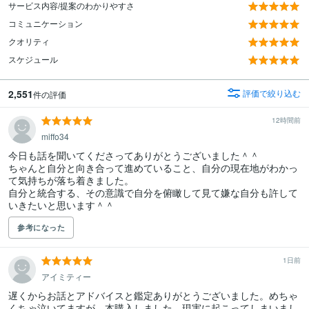
サービス内容/提案のわかりやすさ
コミュニケーション
クオリティ
スケジュール
2,551
評価で絞り込む
件の評価
12時間前
miffo34
今日も話を聞いてくださってありがとうございました＾＾

ちゃんと自分と向き合って進めていること、自分の現在地がわかっ
て気持ちが落ち着きました。

自分と統合する、その意識で自分を俯瞰して見て嫌な自分も許して
いきたいと思います＾＾
参考になった
1日前
アイミティー
遅くからお話とアドバイスと鑑定ありがとうございました。めちゃ
くちゃ泣いてますが、本購入しました。現実に起こってしまいまし