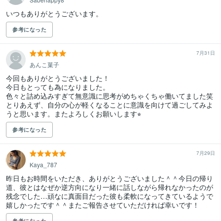
いつもありがとうございます。
参考になった
7月31日
あんこ菓子
今回もありがとうございました！

今日もとっても為になりました。

色々と詰め込みすぎて無意識に思考がめちゃくちゃ働いてました笑

とりあえず、自分の心が軽くなることに意識を向けて過ごしてみよ
うと思います。またよろしくお願いします⭐︎
参考になった
7月29日
Kaya_787
昨日もお時間をいただき、ありがとうございました＾＾今日の帰り
道、彼とはなぜか逆方向になり一緒に話しながら帰れなかったのが
残念でした…頑なに真面目だった彼も柔軟になってきているようで
嬉しかったです＾＾またご報告させていただければ幸いです！
参考になった