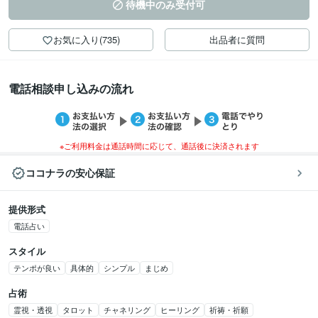
待機中のみ受付可
お気に入り(735)
出品者に質問
電話相談申し込みの流れ
※ご利用料金は通話時間に応じて、通話後に決済されます
ココナラの安心保証
提供形式
電話占い
スタイル
テンポが良い
具体的
シンプル
まじめ
占術
霊視・透視
タロット
チャネリング
ヒーリング
祈祷・祈願