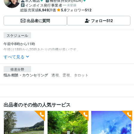
本人確認
機密保持契約(NDA)
インボイス発行事業者
未登録
総販売実績
6,949
評価
5.0
フォロワー
512
出品者に質問
フォロー
512
スケジュール
午前中8時から11時

午後は18時から20時あたりの待機が多いです。
すべて見る
得意分野
悩み相談・カウンセリング
透視、霊視、タロット
出品者のその他の人気サービス