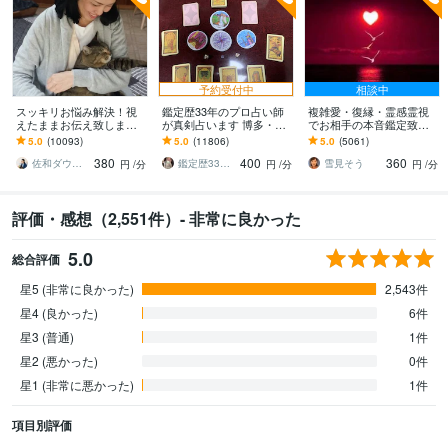
予約受付中
相談中
スッキリお悩み解決！視
鑑定歴33年のプロ占い師
複雑愛・復縁・霊感霊視
えたままお伝え致します
が真剣占います 博多・廓
でお相手の本音鑑定致し
恋愛、結婚、人間関係、
屋の純血統占い祈願師
ます 降りて来た言葉をそ
5.0
(10093)
5.0
(11806)
5.0
(5061)
仕事、人生、ペットの気
雷鳥
のままお伝えします。
380
400
360
持ち等◎祈願付き
佐和ダウジング＆スピリットメンター
鑑定歴33年のプロ占い師 雷鳥
雪見そう
円
/分
円
/分
円
/分
評価・感想（2,551件）- 非常に良かった
5.0
総合評価
星5 (非常に良かった)
2,543件
星4 (良かった)
6件
星3 (普通)
1件
星2 (悪かった)
0件
星1 (非常に悪かった)
1件
項目別評価