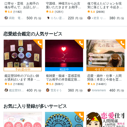
口寄せ・霊視 お相手の
守護様、神様方からお言
魂で視えたビジョンを現
魂を呼んで、お話しが出
葉いただきます お相手様
実に落とします 今起きて
来ます 。秘密の恋愛・復
の気持ちやご自身のお悩
いる流れと選択肢を伝え
5.0
(1182)
5.0
(1251)
5.0
(2606)
縁・片思い・亡くなった
みについて霊視鑑定しま
ます
500
220
380
方・ペットと話せます。
す。
莉歌 電話占い 女性限定
りろい霊視鑑定
⭐︎吏音 りおん 358 ⭐︎
円
/分
円
/分
円
/分
恋愛総合鑑定の人気サービス
予約受付中
相談中
今すぐ相談可能
鑑定歴33年のプロ占い師
複雑愛・復縁・霊感霊視
恋愛・婚外・仕事・人間
が真剣占います 博多・廓
でお相手の本音鑑定致し
関係｜本音と今後を霊視
屋の純血統占い祈願師
ます 降りて来た言葉をそ
ます 現実重視｜本音と未
5.0
(11806)
5.0
(5061)
4.9
(14481)
雷鳥
のままお伝えします。
来、これからの選択を具
400
360
460
体的にお伝えします
鑑定歴33年のプロ占い師 雷鳥
雪見そう
toraramaro
円
/分
円
/分
円
/分
お気に入り登録が多いサービス