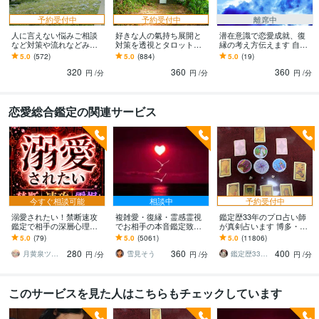
予約受付中
予約受付中
離席中
人に言えない悩みご相談
好きな人の氣持ち展開と
潜在意識で恋愛成就、復
など対策や流れなどみま
対策を透視とタロットで
縁の考え方伝えます 自分
す 仕事、人間関係などタ
みます 電話鑑定後に縁結
が望む未来のために出来
5.0
(572)
5.0
(884)
5.0
(19)
ロットカードを使ってみ
びのヒーリングサポート
る事、潜在意識を活用し
320
360
360
ていきます♪
セットです
ませんか
円
/分
円
/分
円
/分
恋愛総合鑑定の関連サービス
今すぐ相談可能
相談中
予約受付中
溺愛されたい！禁断速攻
複雑愛・復縁・霊感霊視
鑑定歴33年のプロ占い師
鑑定で相手の深層心理承
でお相手の本音鑑定致し
が真剣占います 博多・廓
ります 速攻霊視 パート
ます 降りて来た言葉をそ
屋の純血統占い祈願師
5.0
(79)
5.0
(5061)
5.0
(11806)
ナーがあなたに向き合
のままお伝えします。
雷鳥
280
360
400
い、永遠の愛を誓うため
月黄泉ツキヨミ《禁断速攻霊視》
雪見そう
鑑定歴33年のプロ占い師 雷鳥
円
/分
円
/分
円
/分
に
このサービスを見た人はこちらもチェックしています