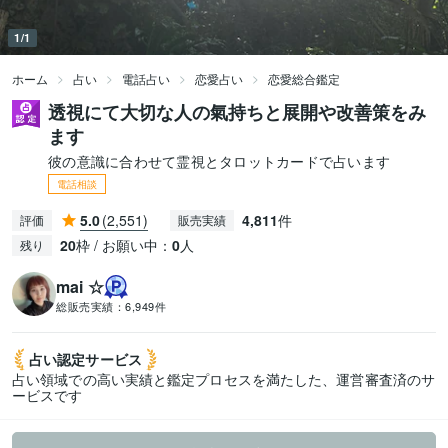
1/1
ホーム
占い
電話占い
恋愛占い
恋愛総合鑑定
透視にて大切な人の氣持ちと展開や改善策をみ
ます
彼の意識に合わせて霊視とタロットカードで占います
電話相談
5.0
(2,551)
4,811
件
評価
販売実績
20
枠 / お願い中：
0
人
残り
mai ☆
総販売実績：
6,949件
占い認定
サービス
占い領域での高い実績と鑑定プロセスを満たした、運営審査済のサ
ービスです