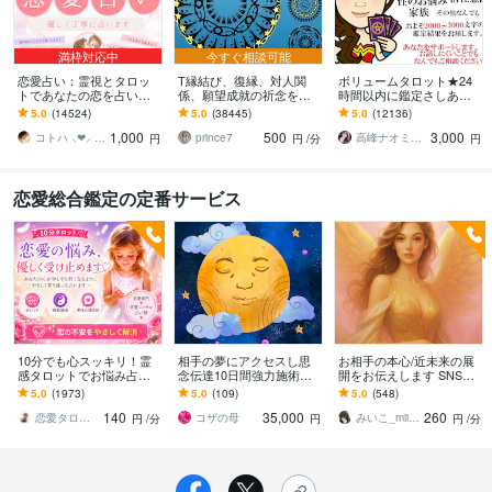
満枠対応中
今すぐ相談可能
恋愛占い：霊視とタロッ
T縁結び、復縁、対人関
ボリュームタロット★24
トであなたの恋を占いま
係、願望成就の祈念を承
時間以内に鑑定さしあげ
す 復縁・片想い・複雑
ります 対象者の思いと状
ます 3000文字以上の鑑定
5.0
(14524)
5.0
(38445)
5.0
(12136)
愛・夫婦問題…お悩みに
況、対象者との対話、祈
★希望者のみ一部カード
1,000
500
3,000
優しく寄り添います♡
念
開示サービスあり
コトハ ⸜❤︎⸝ 新サービス提供開始✨️
prince7
高峰ナオミ タロット占い師
円
円
/分
円
恋愛総合鑑定の定番サービス
10分でも心スッキリ！霊
相手の夢にアクセスし思
お相手の本心/近未来の展
感タロットでお悩み占い
念伝達10日間強力施術し
開をお伝えします SNSで
ます ⭐️どんな恋愛でも不
ます 縁結び、復活愛、夢
も恋愛相談解決実績多数/
5.0
(1973)
5.0
(109)
5.0
(548)
安を取り除くお手伝いを
に潜入施術し引き寄せる
曖昧な状況もお任せくだ
140
35,000
260
します！
さい！
恋愛タロット占い師⭐️ヒカリ
コザの母
みいこ_miiko
円
/分
円
円
/分