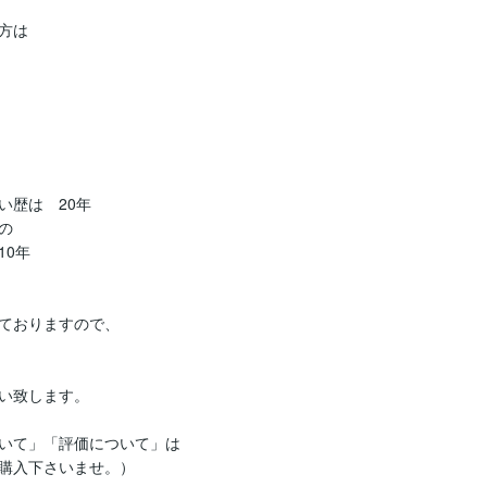
は

歴は　20年



0年

ておりますので、

い致します。

いて」「評価について」は

購入下さいませ。）
