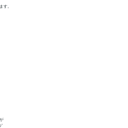
す。



が

ﾞ
