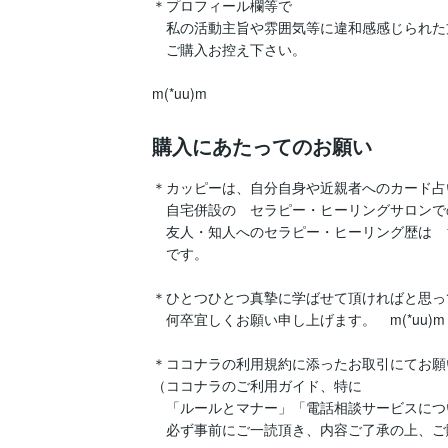
＊プロフィール欄等で

　私の活動主旨や雰囲気等に違和感感じられた方
　ご購入お控え下さい。

m(*uu)m
購入にあたってのお願い
＊カッピーは、自分自身や近親者へのカード占い
　自宅併設の　セラピー・ヒーリングサロンでの
　友人・知人へのセラピー・ヒーリング歴は　1
　です。

＊ひとつひとつ真摯に学ばせて頂ければと思っ
　何卒宜しくお願い申し上げます。　m(*uu)m

＊ココナラの利用規約に添ったお取引にてお願
（ココナラのご利用ガイド、特に

　「ルールとマナー」「電話相談サービスにつ
　必ず事前にご一読頂き、内容ご了承の上、ご