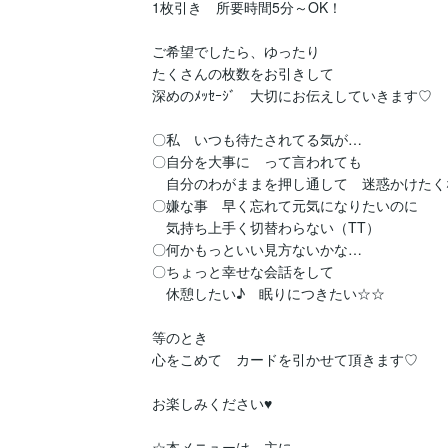
1枚引き　所要時間5分～OK！

ご希望でしたら、ゆったり

たくさんの枚数をお引きして

深めのﾒｯｾｰｼﾞ　大切にお伝えしていきます♡

〇私　いつも待たされてる気が…

〇自分を大事に　って言われても

　自分のわがままを押し通して　迷惑かけたくな
〇嫌な事　早く忘れて元気になりたいのに

　気持ち上手く切替わらない（TT）

〇何かもっといい見方ないかな…

〇ちょっと幸せな会話をして

　休憩したい♪　眠りにつきたい☆☆

等のとき

心をこめて　カードを引かせて頂きます♡

お楽しみください♥

☆本メニューは、主に、
