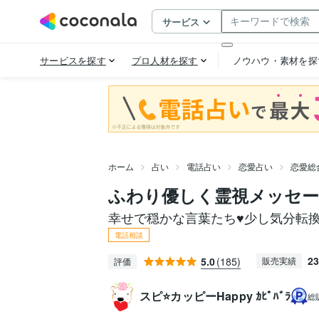
ホーム
占い
電話占い
恋愛占い
恋愛総
ふわり優しく霊視メッセー
幸せで穏かな言葉たち♥️少し気分転
電話相談
23
5.0
(185)
販売実績
評価
スピ⭐️カッピーHappy ｶﾋﾟﾊﾞﾗ
総