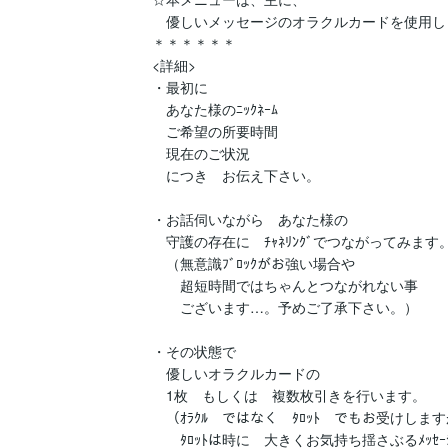
　優しいメッセージのオラクルカードを使用しま
＊＊＊＊＊＊

<詳細>

・最初に

　あなた様のﾆｯｸﾈｰﾑ

　ご希望の所要時間

　現在のご状況

　につき　お伝え下さい。

・お話伺いながら　あなた様の

　守護の存在に　ﾁｬﾈﾘﾝｸﾞでつながってみます。
　（無意識ﾌﾞﾛｯｸがお強い場合や

　　超短時間ではちゃんとつながれない事

　　ございます…。予めご了承下さい。）

・その状態で

　優しいオラクルカードの　

　1枚　もしくは　複数枚引きを行います。

　（ｵﾗｸﾙ　ではなく　ﾀﾛｯﾄ　でもお受けします
　　ﾀﾛｯﾄは時に　大きくお気持ち揺さぶるﾒｯｾｰｼ