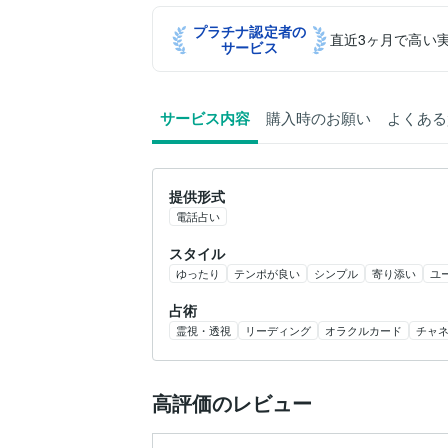
プラチナ認定者の
直近3ヶ月で高い
サービス
サービス内容
購入時のお願い
よくある
提供形式
電話占い
スタイル
ゆったり
テンポが良い
シンプル
寄り添い
ユ
占術
霊視・透視
リーディング
オラクルカード
チャ
高評価のレビュー