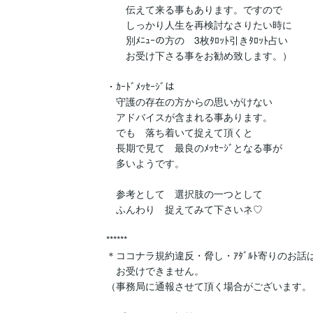
　　伝えて来る事もあります。ですので

　　しっかり人生を再検討なさりたい時に

　　別ﾒﾆｭｰの方の　3枚ﾀﾛｯﾄ引きﾀﾛｯﾄ占い

　　お受け下さる事をお勧め致します。）

・ｶｰﾄﾞﾒｯｾｰｼﾞは

　守護の存在の方からの思いがけない

　アドバイスが含まれる事あります。

　でも　落ち着いて捉えて頂くと

　長期で見て　最良のﾒｯｾｰｼﾞとなる事が

　多いようです。

　参考として　選択肢の一つとして　

　ふんわり　捉えてみて下さいネ♡

******

＊ココナラ規約違反・脅し・ｱﾀﾞﾙﾄ寄りのお話は
　お受けできません。

（事務局に通報させて頂く場合がございます。）