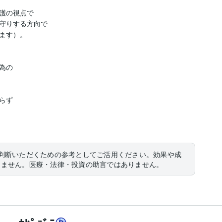
護の視点で

守りする方向で

ます）。

の

ず

判断いただくための参考としてご活用ください。効果や成
りません。医療・法律・投資の助言ではありません。