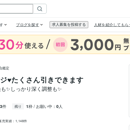
合鑑定
ジ♥️たくさん引きできます
換も✨しっかり深く調整も✨
3
件
1
枠 / お願い中：
0
人
残り
販売実績：
1,148件