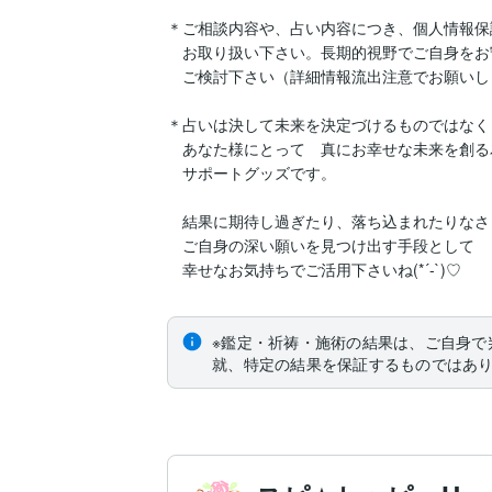
＊ご相談内容や、占い内容につき、個人情報保
　お取り扱い下さい。長期的視野でご自身をお
　ご検討下さい（詳細情報流出注意でお願いし
＊占いは決して未来を決定づけるものではなく

　あなた様にとって　真にお幸せな未来を創る為
　サポートグッズです。

　結果に期待し過ぎたり、落ち込まれたりなさら
　ご自身の深い願いを見つけ出す手段として

　幸せなお気持ちでご活用下さいね(*´-`)♡
※鑑定・祈祷・施術の結果は、ご自身で
就、特定の結果を保証するものではあ