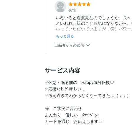
女性
いろいろと過渡期なのでしょうか、長々
といわれ、親のことも気になりながら、
いっていただいていますが（笑）パワーが
もっと見る
出品者からの返信
サービス内容
✅休憩・眠る前の　Happy気分転換♡

✅応援ﾒｯｾｰｼﾞほしい…

✅考え過ぎてわからなくなってきた…（；；）

等　ご状況に合わせ

ふんわり　優しい　ﾒｯｾｰｼﾞを

カードを通じ　お伝えします♡
