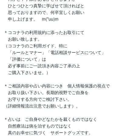
　ひとつひとつ真摯に学ばせて頂ければと

　思っておりますので、何卒宜しくお願い

　申し上げます。　m(*uu)m

＊ココナラの利用規約に添ったお取引にて

　お願い致します。

（ココナラのご利用ガイド、特に

　「ルールとマナー」「電話相談サービスについて」

　「評価について」は

　必ず事前にご一読頂き内容ご了承の上

　ご購入下さいませ。）

＊ご相談内容や占い内容につき　個人情報保護の視点で

　お取り扱い下さい。長期的視野でご自身を

　お守りする方向でご検討下さい。

（詳細情報流出注意でお願いします）。

＊占いは　ご自身やどなたかを裁くものではなく

　自然療法は病を治すものではなく

　真のお幸せに気づく　サポートグッズです。
