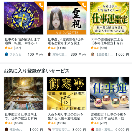
今すぐ相談可能
仕事のお悩み解決します
仕事占い‼️霊視霊魂‼️仕事
30年の霊視経験による
適職、転職、今移るべき
運も恋愛も未来を視ます
【本格仕事鑑定】を行い
か、転職した後どうなる
仕事の転機・恋の結末・
ます 仕事運停滞の真の原
5.0
(957)
5.0
(1448)
5.0
(680)
のか見ます。
相手の本音、霊視で全て
因と人生好転への道筋を
100
360
1,000
を即座に伝えます
読み解きます
ひさたま
真実の霊視鑑定✨アダ369✨
【霊能者】天晴
円
/分
円
/分
円
お気に入り登録が多いサービス
仕事鑑定＆仕事運向上
天命を知り本当の自分を
霊視鑑定！仕事の今後を
で、仕事の鑑定と祈祷を
生きる天職＆適職鑑定し
全て視ます 会社員・就職
します 霊視による仕事鑑
ます AIではない嘘偽りの
前・パート・経営者・復
4.9
(4843)
4.9
(1916)
4.9
(752)
定と仕事運向上の祈祷セ
ないリアル動画で天命に
職・転職・起業・退職
1,000
3,000
6,000
ット
繋がる仕事をしよう
櫻五ohgo
宇宙観音♡白風結唯水
霊能・透視者HAIBARA
円
円
円