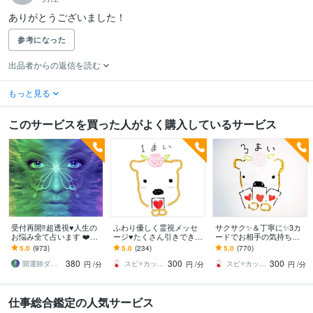
ありがとうございました！
参考になった
出品者からの返信を読む
もっと見る
このサービスを買った人がよく購入しているサービス
受付再開‼️超透視♥️人生の
ふわり優しく霊視メッセ
サクサク✨＆丁寧に✨3カ
お悩み全て占います ❤️恋
ージ♥️たくさん引きできま
ードでお相手の気持ち視
愛、仕事、金銭、対人関
す 幸せで穏かな言葉たち
ます 1人で悩まないでネ♥️
5.0
(973)
5.0
(234)
5.0
(770)
係、住宅、介護、子育てet
♥️少し気分転換も✨しっか
彼・あの人が言えぬ深い
380
300
300
c…
り深く調整も✨
メッセお伝え❣️
開運師ダーシャ♥️
スピ⭐️カッピーHappy ｶﾋﾟﾊﾞﾗ
スピ⭐️カッピーHappy ｶﾋﾟﾊﾞﾗ
円
/分
円
/分
円
/分
仕事総合鑑定の人気サービス