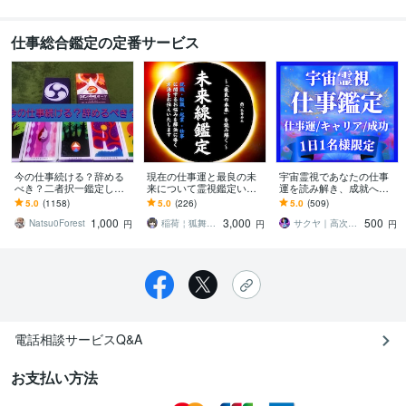
仕事総合鑑定の定番サービス
今の仕事続ける？辞める
現在の仕事運と最良の未
宇宙霊視であなたの仕事
べき？二者択一鑑定しま
来について霊視鑑定いた
運を読み解き、成就へ導
す 鑑定歴２０年。神様カ
します 現役祈祷師が今後
きます 宇宙霊視で仕事鑑
5.0
(1158)
5.0
(226)
5.0
(509)
ードと霊視で鑑定～課
の仕事人生が上手くいく
定 | 仕事運アップ&キャリ
1,000
3,000
500
題・アドバイス付き
為の秘訣をお伝えします
ア成功へ導きます
Natsu0Forest
稲荷￤狐舞神社
サクヤ｜高次元スピリット
円
円
円
電話相談サービスQ&A
お支払い方法