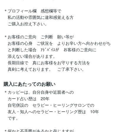
＊プロフィール欄　感想欄等で

　私の活動や雰囲気に違和感覚える方

　ご購入お控え下さい。

＊お客様のご意向　ご判断　願い等が

　お客様の心身　ご状況を　よりお辛い方へ向かわせがち

　と判断した場合　ｱﾄﾞﾊﾞｲｽが　お客様のご意向に

　添えない場合があります。

　長期目線で　真にお客様をお守りする方法を　

　真剣に考えております。　ご了承下さい。
購入にあたってのお願い
＊カッピーは、自分自身や近親者への

　カード占い歴は　20年

　自宅併設の　セラピー・ヒーリングサロンでの

　友人・知人へのセラピー・ヒーリング歴は　10年

　です。

＊何かと不手際があるかと存じますが
