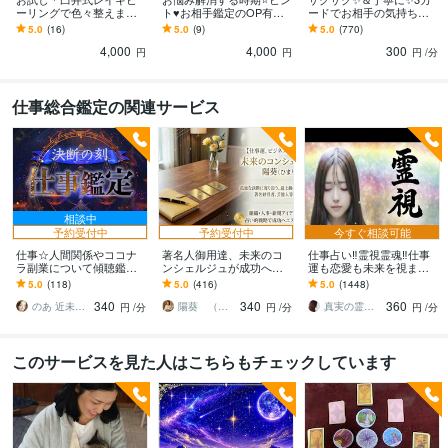
ーリングで色々整えます
ト♥お相手鑑定のOP有ま
ードでお相手の気持ち視
レイキマスター資格を持
す オプション多数✨出生
ます 1人で悩まないでネ♥️
5.0
(16)
5.0
(9)
5.0
(770)
得意分野
つ私＊遠隔で潜在意識か
図深堀✨自分も相手も鑑定
彼・あの人が言えぬ深い
4,000
4,000
300
ら癒します♥
❤️癒しの助言等
メッセお伝え❣️
占い
セラピー・西洋占星術・カードリーディング
円
円
円
/分
タロット オラクル
悩み相談・カウンセリング
セラピー　自己分析　性格分析　ユーモア
仕事総合鑑定の関連サービス
恋愛 人間関係 健康
相談中
予約受付中
予約受付中
今すぐ相談可能
仕事☆人間関係やココナ
著名人御用達、未来のコ
仕事占い‼️霊視霊魂‼️仕事
ラ副業について傾聴鑑定
ンシェルジュが成功へ導
運も恋愛も未来を視ます
します 大家さん／人間関
きます 職場の悩みから経
仕事の転機・恋の結末・
5.0
(118)
5.0
(416)
5.0
(1448)
係／採用／相性／人事／
営の孤独まで。4万人が頼
相手の本音、霊視で全て
340
340
360
ココナラ／
る秘密の相談役
を即座に伝えます
のあ 近未来鑑定師 TR OR LE
陽葵 （ひまり）
真実の霊視鑑定✨アダ369✨
円
/分
円
/分
円
/分
このサービスを見た人はこちらもチェックしています