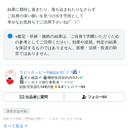
　結果に期待し過ぎたり、落ち込まれたりなさらず

　ご自身の深い願いを見つけ出す手段として

※鑑定・祈祷・施術の結果は、ご自身で判断いただくため
の参考としてご活用ください。効果や成就、特定の結果
を保証するものではありません。医療・法律・投資の助
言ではありません。
スピ⭐️カッピーHappy ｶﾋﾟﾊﾞﾗ
本人確認
機密保持契約(NDA)
インボイス発行事業者
未登録
総販売実績
1,149
評価
5.0
フォロワー
64
出品者に質問
フォロー
64
スケジュール
8/8(土)15時～翌0時の間で…✨ʕ⁠·ᴥ⁠·⁠ʔ/ つかまえてﾈｯ♥...
すべて見る