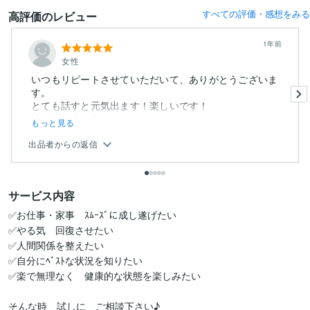
すべての評価・感想をみる
高評価のレビュー
1年前
女性
いつもリピートさせていただいて、ありがとうございま
す。
とても話すと元気出ます！楽しいです！
でも他の方も書いてたんです...
もっと見る
出品者からの返信
サービス内容
✅お仕事・家事　ｽﾑｰｽﾞに成し遂げたい

✅やる気　回復させたい

✅人間関係を整えたい

✅自分にﾍﾞｽﾄな状況を知りたい

✅楽で無理なく　健康的な状態を楽しみたい

そんな時　試しに　ご相談下さい♪
