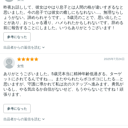
昨夜お話しして、彼女はやはり息子とは人間の格が違いすぎるなと
思いました。今の息子では彼女の癒しにもなれない…。無理ならし
ょうがない。諦められそうです。。5歳児のことで、思い出したこ
とがあり、おっしゃる通り、ハメられたかもしれないです。辞める
前に報告することにしました。いつもありがとうございます！
参考になった
出品者からの返信を読む
2025年7月24日
女性
ありがとうございました。5歳児本当に精神年齢低過ぎる。ターゲ
ットにされてるんですね…。またやられたらボコボコにしたる…と
思いますが、守護に導かれて私は次のステップへ進みます。勇気が
いるし、やる気出るか自信がないせど、もうやらないとですね！頑
張ります、

参考になった
出品者からの返信を読む