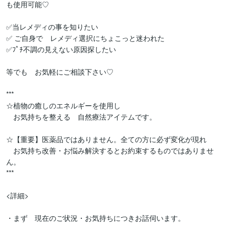
も使用可能♡

✅当レメディの事を知りたい

✅ ご自身で　レメディ選択にちょこっと迷われた

✅ﾌﾟﾁ不調の見えない原因探したい

等でも　お気軽にご相談下さい♡

***

☆植物の癒しのエネルギーを使用し

　お気持ちを整える　自然療法アイテムです。

☆【重要】医薬品ではありません。全ての方に必ず変化が現れ

　お気持ち改善・お悩み解決するとお約束するものではありませ
ん。

***

<詳細>

・まず　現在のご状況・お気持ちにつきお話伺います。
