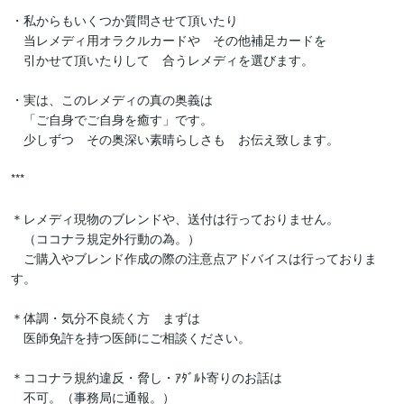
・私からもいくつか質問させて頂いたり

　当レメディ用オラクルカードや　その他補足カードを

　引かせて頂いたりして　合うレメディを選びます。

・実は、このレメディの真の奥義は

　「ご自身でご自身を癒す」です。

　少しずつ　その奥深い素晴らしさも　お伝え致します。

***

＊レメディ現物のブレンドや、送付は行っておりません。

　（ココナラ規定外行動の為。）

　ご購入やブレンド作成の際の注意点アドバイスは行っておりま
す。

＊体調・気分不良続く方　まずは

　医師免許を持つ医師にご相談ください。

＊ココナラ規約違反・脅し・ｱﾀﾞﾙﾄ寄りのお話は

　不可。（事務局に通報。）
