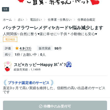
1/1
ホーム
占い
電話占い
仕事運・仕事占い
仕事総合鑑定
バッチフラワーレメディ✨カード✨悩み減少します
人間関係✨自然に整う♥️楽に幸せに✨子供＊小動物にも安心♥️
電話相談
4.9
(33)
98
件
評価
販売実績
1
枠 / お願い中：
0
人
残り
スピ⭐️カッピーHappy ｶﾋﾟﾊﾞﾗ
総販売実績：
1,149件
プラチナ認定者の
サービス
直近3ヶ月で高い実績を維持した、信頼性の高い出品者のサービス
です
待機中のみ受付可