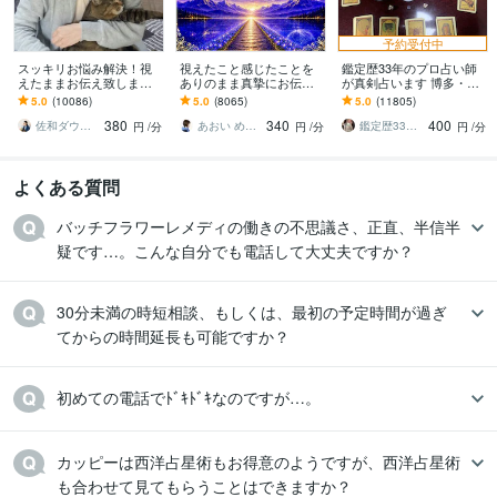
予約受付中
スッキリお悩み解決！視
視えたこと感じたことを
鑑定歴33年のプロ占い師
えたままお伝え致します
ありのまま真摯にお伝え
が真剣占います 博多・廓
恋愛、結婚、人間関係、
します 現実とスピリチュ
屋の純血統占い祈願師
5.0
(10086)
5.0
(8065)
5.0
(11805)
仕事、人生、ペットの気
アルを繋ぐ鑑定であなた
雷鳥
380
340
400
持ち等◎祈願付き
の心に寄り添います
佐和ダウジング＆スピリットメンター
あおい めぐみ✴︎魂の声伝達屋さん
鑑定歴33年のプロ占い師 雷鳥
円
/分
円
/分
円
/分
よくある質問
バッチフラワーレメディの働きの不思議さ、正直、半信半
疑です…。こんな自分でも電話して大丈夫ですか？
30分未満の時短相談、もしくは、最初の予定時間が過ぎ
てからの時間延長も可能ですか？
初めての電話でﾄﾞｷﾄﾞｷなのですが…。
カッピーは西洋占星術もお得意のようですが、西洋占星術
も合わせて見てもらうことはできますか？