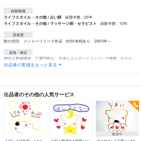
経験職種
ライフスタイル・その他 / 占い師
経験年数 : 20年
ライフスタイル・その他 / マッサージ師・セラピスト
経験年数 : 10年
受賞歴
歌の作詞　メジャーリリース作品　約50本程あり　2003年～
資格・検定
西洋占星術講座 三重円読み 天体エネルギーイメージング実践
取得年 :
出品者の実績をもっと見る
2021年
AEAJアロマセラピスト
取得年 : 2014年
BHKバッチ国際教育プログラムレベル3part3 修了
取得年 : 2013年
JHRS認定リフレクソロジー・プロライセンス実技士資格合格
取得年 : 20
15年
出品者のその他の人気サービス
環境カオリスタ検定試験合格
取得年 : 2014年
ポレポレ認定フットリフレ修了
取得年 : 2014年
マザーズオフィス認定フットリフレ修了
取得年 : 2014年
臼井式霊気療法 ティーチャーディグリー取得
取得年 : 2013年
損害保険医療通信講座（医療知識基礎コース）修了
取得年 : 2013年
AEAJアロマテラピーインストラクター資格取得
取得年 : 2012年
離席中
JHTA 日本ハーブセラピスト協会 ハーブ検定1級合格
取得年 : 2010年
アロマセラピスト
取得年 : 2013年
お試し＊臼井式レイキヒ
お悩み解消する時期⭐ヒン
サクサク✨＆丁寧に✨3カ