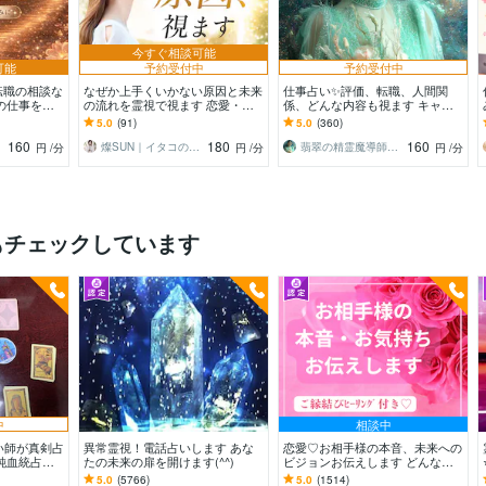
今すぐ相談可能
可能
予約受付中
予約受付中
転職の相談な
なぜか上手くいかない原因と未来
仕事占い✨評価、転職、人間関
の仕事を辞
の流れを霊視で視ます 恋愛・仕
係、どんな内容も視ます キャリ
んな仕事が向
事・金運・未来を静かに整理しま
アのお悩みを高次の視点から読み
5.0
(91)
5.0
(360)
す
解く深層リーディング✨
160
180
160
燦SUN｜イタコの血筋を継ぐ霊視ヒーラー
翡翠の精霊魔導師✧叶花Kyoka
円
/分
円
/分
円
/分
もチェックしています
中
相談中
い師が真剣占
異常霊視！電話占いします あな
恋愛♡お相手様の本音、未来への
純血統占い
たの未来の扉を開けます(^^)
ビジョンお伝えします どんな関
係でも細密にお伝えします✨ツイ
5.0
(5766)
5.0
(1514)