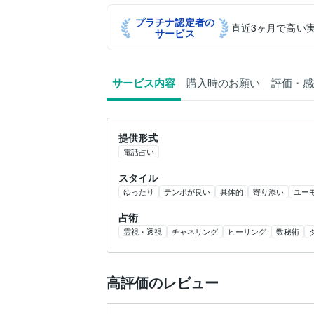
プラチナ認定者の
直近3ヶ月で高い
サービス
サービス内容
購入時のお願い
評価・感
提供形式
電話占い
スタイル
ゆったり
テンポが良い
具体的
寄り添い
ユー
占術
霊視・透視
チャネリング
ヒーリング
数秘術
高評価のレビュー