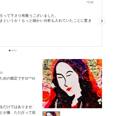
7日前
占って下さり有難うございました。
あ
まというか！もっと細かい分析も入れていたことに驚き
T
転
ていてくれていることで、安心しました。
も


の鑑定です(o^^o)
るだけではありませ
とが嫌、ただ占って欲