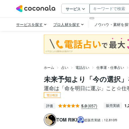
ホーム
占い
電話占い
仕事運・仕事占い
未来予知より「今の選択」を
運命は「命を明日に運ぶ」こと☆仕事
電話相談
1,
5.0
(657)
販売実績
評価
TOM RIKI
総販売実績：
12,810件