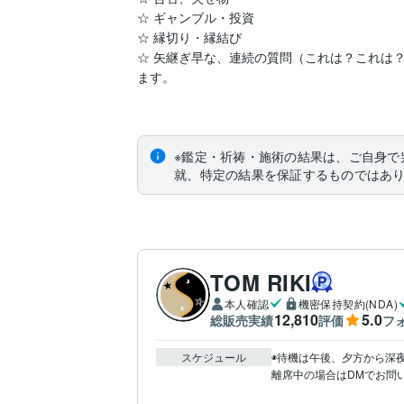
☆ ギャンブル・投資

☆ 縁切り・縁結び

☆ 矢継ぎ早な、連続の質問（これは？これは
ます。

※鑑定・祈祷・施術の結果は、ご自身で
就、特定の結果を保証するものではあ
TOM RIKI
本人確認
機密保持契約(NDA)
12,810
5.0
総販売実績
評価
フ
スケジュール
◉待機は午後、夕方から深夜
離席中の場合はDMでお問