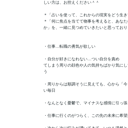
しい方は、お控えください＾＾

＊「占いを使って、これからの現実をどう生き
＊「何に焦点を当てて物事を考えると、あなた
か」を、一緒に見つめていきたいと思っておりま
・仕事…転職の勇気が欲しい

・自分が好きになれない…つい自分を責め

てしまう周りの顔色や人の気持ちばかり気にし
う

・周りからは順調そうに見えても、心から「今
い毎日

・なんとなく憂鬱で、マイナスな感情に引っ張
・仕事に行くのがつらく、この先の未来に希望
・次から次に悩みが湧いてきて、いつも漠然と