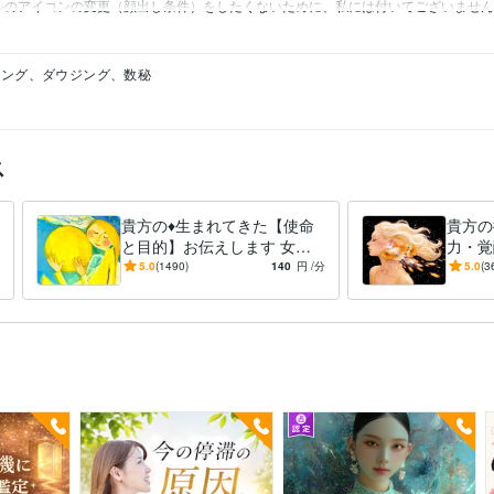
IKIモデルのアイコンの変更（顔出し条件）をしたくないために、私には付いてございませ
リング、ダウジング、数秘
ス
貴方の♦️生まれてきた【使命
貴方の
と目的】お伝えします 女性
力・覚
限定♦️愛・仕事・縁…全ての
力の通
5.0
(1490)
140
円
/分
5.0
(3
迷いは使命へと繋がる
師にな