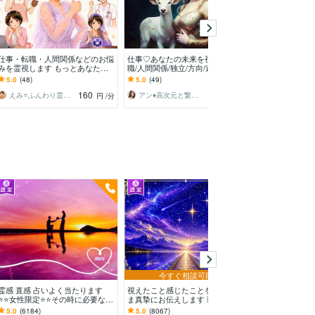
今すぐ
仕事・転職・人間関係などのお悩
仕事♡あなたの未来を視ます 転
仕事や人間関係
みを霊視します もっとあなたら
職/人間関係/独立/方向/迷い/悩
決します お悩
しく活躍するために☘️降りたまま
み、すべてOK♡
日に変えましょ
5.0
(48)
5.0
(49)
4.9
(396)
お伝えします
160
180
えみ⭐️ふんわり霊感ヒーリング
アン♦︎高次元と繋ぐ神の使い♦︎
キティひろみ
円
/分
円
/分
今すぐ相談可能
今すぐ
霊感 直感 占いよく当たります
視えたこと感じたことをありのま
仕事占い‼️霊視霊
⭐️⭐️女性限定⭐️⭐️その時に必要な占
ま真摯にお伝えします 現実とス
も未来を視ます
術で鑑定致します
ピリチュアルを繋ぐ鑑定であなた
の結末・相手の
5.0
(6184)
5.0
(8067)
5.0
(1448)