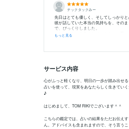
チックタックみー
先日はとても優しく、そしてしっかりと
彼が話していた本当の気持ちを、そのま
で、びっくりしました。
これからも、仲良くしていきたいと思っ
もっと見る
サービス内容
心がふっと軽くなり、明日の一歩が踏み出せる☆
占いを使って、現実をあなたらしく生きていくため
♪

はじめまして、TOM RIKIでございます＾＾

こちらの鑑定では、占いの結果をただお伝えす
ん。アドバイスも含まれますので、そう言うこ