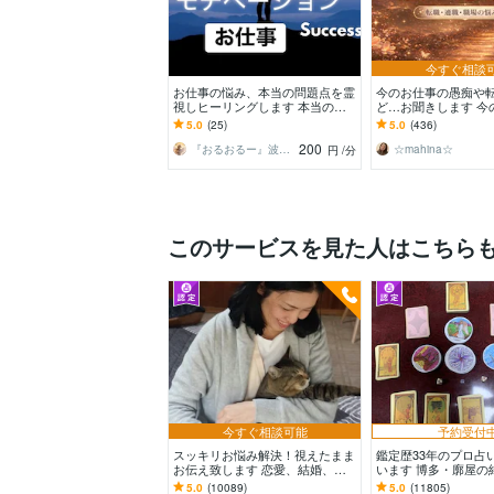
今すぐ相談
お仕事の悩み、本当の問題点を霊
今のお仕事の愚痴や
視しヒーリングします 本当の要
ど…お聞きします 今
因、魂の目的などを霊視し導きま
めて転職したら…ど
5.0
(25)
5.0
(436)
す✡️【高次元】
く？ご相談ください
200
『おるおるー』波動アップヒーラー
☆mahina☆
円
/分
このサービスを見た人はこちら
今すぐ相談可能
予約受付
スッキリお悩み解決！視えたまま
鑑定歴33年のプロ占
お伝え致します 恋愛、結婚、人
います 博多・廓屋の
間関係、仕事、人生、ペットの気
祈願師 雷鳥
5.0
(10089)
5.0
(11805)