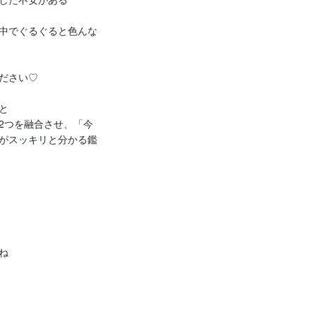
中でぐるぐると色んな
ださい♡



2つを融合させ、「今
がスッキリと分かる鑑

