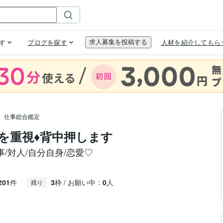
仕事総合鑑定
重視♦️背中押します
/対人/自分自身/恋愛♡
201
件
3
枠 / お願い中：
0
人
残り