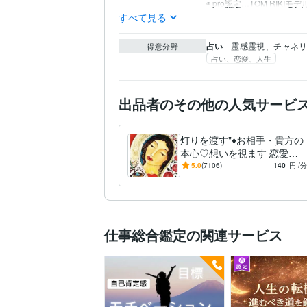
◉ pro認定…TOM R
すべて見る
占い
霊感霊視、チャネ
得意分野
占い、恋愛、人生
出品者のその他の人気サービ
灯りを渡す"♦️お相手・貴方の
本心♡想いを視ます 恋愛結
婚/不倫/ソウルメイト/復縁/対
5.0
(7106)
140
円
/分
人/運期/子育/ペット
仕事総合鑑定の関連サービス