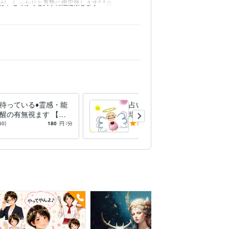
んが、しっかりと真摯に鑑定致します^ ^☆
待っている♦️霊感・能
占い師様専用♦️ほっと一息の
醒の有無視ます 【能
場所、お話伺います お仕事
知表】○・△・✖️♦️占い
中の悩み、どーしてますか？
60)
180
円
/分
5.0
(247)
100
円
/分
りたい・占術探し
のご質問などもお受けします
☆