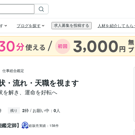
仕事総合鑑定
状・流れ・天職を視ます
状を解き、運命を好転へ
件
2
枠 / お願い中：
0
人
残り
能鑑定師】
総販売実績：
158件