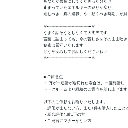
あなたが言葉にしてくださった分だけ

止まっていたエネルギーの巡りが戻り、

進むべき「真の適職」や「動くべき時期」が鮮
✼••┈┈┈┈┈┈┈┈┈┈┈┈┈┈┈┈┈••✼

うまく話そうとしなくて大丈夫です

言葉に詰まっても、今の苦しさをそのまま吐き
秘密は厳守いたします

どうぞ安心してお話しくださいね♡

✼••┈┈┈┈┈┈┈┈┈┈┈┈┈┈┈┈┈••✼

■ ご留意点

・ 万が一通話が途切れた場合は、一度終話し

トークルームより継続のご案内を差し上げます

以下のご依頼をお断りいたします。

・評価がまだない方、まだ1件も購入したことが
・総合評価4.8以下の方

・ご発言にマナーがない方