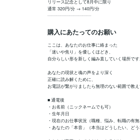
リリース記念として8月中に限り

通常 320円/分 → 140円/分

┈┈┈┈┈┈┈┈┈┈
購入にあたってのお願い
ここは、あなたのお仕事に絡まった

「迷いや焦り」を優しくほどき、

自分らしい形を新しく編み直していく場所です。
あなたの現状と魂の声をより深く

正確に読み解くために、

お電話が繋がりましたら無理のない範囲で教え
■ 通電後

・お名前（ニックネームでも可）

・生年月日

・現在のお仕事状況（職種、悩み、転職の有無な
・あなたの「本音」（本当はどうしたい、どう