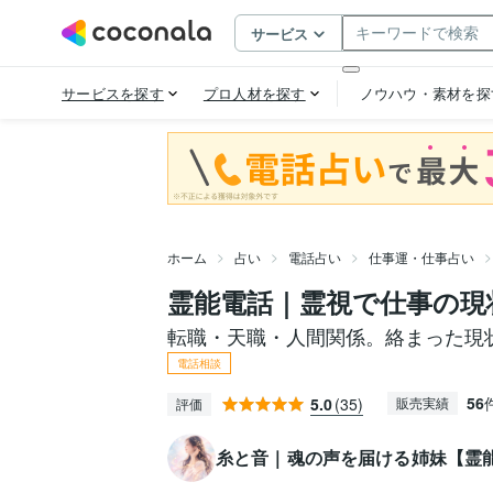
ホーム
占い
電話占い
仕事運・仕事占い
霊能電話｜霊視で仕事の現
転職・天職・人間関係。絡まった現
電話相談
56
5.0
(35)
販売実績
評価
糸と音｜魂の声を届ける姉妹【霊