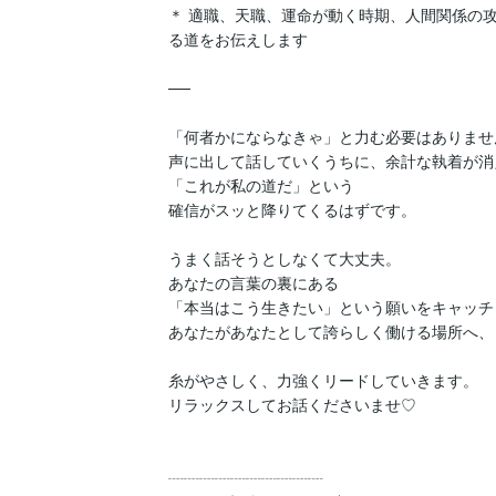
＊ 適職、天職、運命が動く時期、人間関係の
る道をお伝えします

──

「何者かにならなきゃ」と力む必要はありません
声に出して話していくうちに、余計な執着が消え
「これが私の道だ」という

確信がスッと降りてくるはずです。

うまく話そうとしなくて大丈夫。

あなたの言葉の裏にある

「本当はこう生きたい」という願いをキャッチし
あなたがあなたとして誇らしく働ける場所へ、

糸がやさしく、力強くリードしていきます。

リラックスしてお話くださいませ♡

┈┈┈┈┈┈┈┈┈┈
