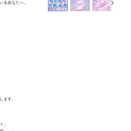
いるあなたへ。

します。

」

安……」
