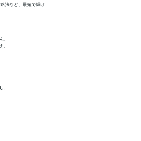
攻略法など、最短で輝け
。

、

、
