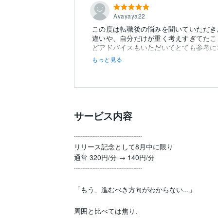
Ayayaya22
この度は転職後の悩みを聞いていただき
違いや、自分だけが重く考えすぎてたこ
どアドバイスもいただいてとても参考に
格...
もっと見る
サービス内容
┈┈┈┈┈┈┈┈┈┈

リリース記念として8月中に限り

通常 320円/分 → 140円/分

┈┈┈┈┈┈┈┈┈┈

「もう、進むべき方向がわからない...」

周囲と比べては焦り、
