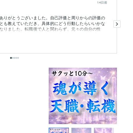
14日前
ありがとうございました。自己評価と周りからの評価の
夜
とも教えていただき、具体的にどう行動したらいいかな
い
なりました。転職後で人と関わらず、元々の自分の性
嬉
さ.
も