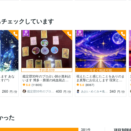
もチェックしています
予約受付中
今すぐ相談可能
ます あな
鑑定歴33年のプロ占い師が真剣占
視えたこと感じたことをありのま
(^^)
います 博多・廓屋の純血統占い
ま真摯にお伝えします 現実とス
祈願師 雷鳥
ピリチュアルを繋ぐ鑑定であなた
5.0
(11805)
5.0
(8067)
の心に寄り添います
260
400
340
鑑定歴33年のプロ占い師 雷鳥
あおい めぐみ✴︎魂の声伝達屋さん
円
/分
円
/分
円
/分
かった
381件
項目別評