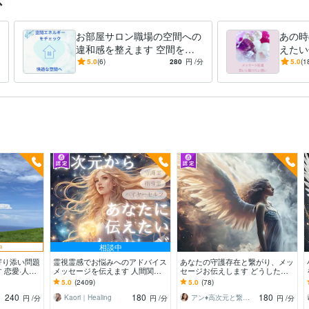
お部屋サロン職場の空間への
あの時
違和感を整えます 空間を整
えたい
えることで、心も軽やかに
てしま
5.0
(6)
280
円
/分
5.0
(1
達お手
中
相談中
寄り添い問題
霊視霊感でお悩みへのアドバイス
あなたの守護存在と繋がり、メッ
 恋愛·人間
メッセージを伝えます 人間関
セージお伝えします どうしたら
Pさん…魂の望
係・仕事・使命・家族・インナー
いいかわからない事を守護さんに
5.0
(2409)
5.0
(78)
チャイルド・自分軸
聞いて深掘りします
240
180
180
Kaori｜Healing
アン♦︎高次元と繋ぐ神の使い♦︎
円
/分
円
/分
円
/分