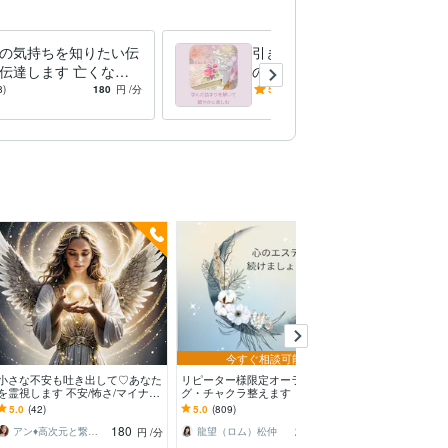
の気持ちを知りたい伝
引き寄せやエネルギーワーク
伝達します 亡くなっ
の詰まり解きます 情報の絡
った方、ペットとの伝
まりを解き自分自身の流れを
8)
180
円
/分
5.0
(3)
200
円
/分
伝いします
作るポイントをアドバイス
今すぐ相談可能
小さな不安も吐き出して♡あなた
リピーター様限定オーラヒーリン
強力霊視★顕在
を霊視します 不安/怖さ/マイナス
グ・チャクラ整えます 【あなた
解き、幸せへ導
思考/体の不調/あなたの未来♡
のオーラ輝いてますか】輝かせ、
放題】恋愛、パ
5.0
(42)
5.0
(809)
5.0
(255)
波動上げ、浄化し開運！
事、相手の気持
180
260
アン♦︎高次元と繋ぐ神の使い♦︎
龍望（ロム）松仲
円
/分
円
/分