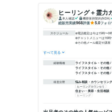
ヒーリング＋霊力
本人確認
機密保持契約(NDA)
968
5.0
総販売実績
評価
フォロ
スケジュール
❄️電話鑑定は今は15時〜0
❄️チャットメニューは16時
❄️その他メール鑑定や講座
すべて見る
ライフスタイル・その他 /
経験職種
ライフスタイル・その他 /
ライフスタイル・その他 
悩み相談・カウンセリン
得意分野
ヒーリングカウンセリ
住まい・美容・生活相談
ヒーリング
出品者のその他の人気サービ