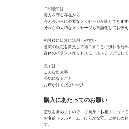
ご相談中は

貴方を守る存在から

今と今からに必要なメッセージが降りてきますの
それらの大切なメッセージも言語化してお伝え
相談後に日常に活用しやすい

意識の設定を変更して過ごすことに慣れるため
身体のバランス作りもスモールステップにして
先ずは

こんな出来事

今気になること

お声かけください☆彡
購入にあたってのお願い
霊視を含めますので、ご自身・お相手について

お名前（フルネーム・ひらがな可。ご存じの範
す。
