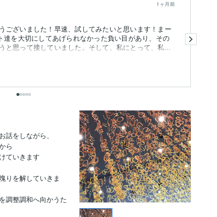
1ヶ月前
うございました！早速、試してみたいと思います！まー
あ
ット達を大切にしてあげられなかった負い目があり、その
と思って接していました。そして、私にとって、私...
先
も
出
お話をしながら、

ら

けていきます

塊りを解していきま
を調整調和へ向かうた