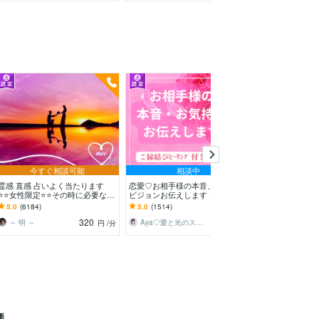
今すぐ相談可能
相談中
霊感 直感 占いよく当たります
恋愛♡お相手様の本音、未来への
霊感実験☯️見え
⭐️⭐️女性限定⭐️⭐️その時に必要な占
ビジョンお伝えします どんな関
のままに伝えます
術で鑑定致します
係でも細密にお伝えします✨ツイ
れ☘️タロット 
5.0
(6184)
5.0
(1514)
5.0
(6520)
ンレイ ソウルメイト
的に伝えます
320
180
～ 明 ～
Aya♡愛と光のスピリチュアルガイド
アルカディア
円
/分
円
/分
価