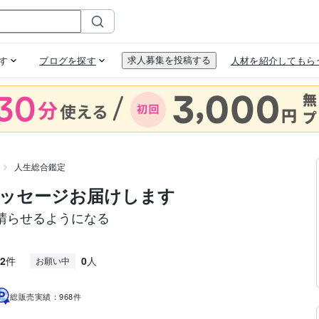
人生総合鑑定
ッセージお届けします
晴らせるようになる
2
件
0
人
お願い中
総販売実績：
968件