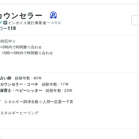
カウンセラー
インボイス発行事業者
未登録
119
ワー
時対応中☆

〜0時内で時間擦り合わせ

　15時〜0時内で時間擦り合わせ

 占い師
経験年数 : 40年
 カウンセラー・コーチ
経験年数 : 17年
/ 保育士・ベビーシッター
経験年数 : 22年
グ
エネルギー調律全般☆人間〜恋愛〜子育
エネルギーヒーリング
ス