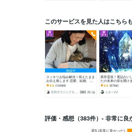
このサービスを見た人はこちら
相談中
スッキリお悩み解決！視えたまま
異常霊視！電話占いし
お伝え致します 恋愛、結婚、人
たの未来の扉を開けます
間関係、仕事、人生、ペットの気
5.0
(10089)
5.0
(5766)
持ち等◎祈願付き
380
佐和ダウジング＆スピリットメンター
とみー♪♪
円
/分
評価・感想（383件）- 非常に良
星5 (非常に良かった)