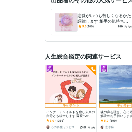
恋愛がいつも苦しくなるかた
調律します 相手の気持ちを
知る安心から自分から安心を
5.0
(200)
180
円
/分
創り出せるように
人生総合鑑定の関連サービス
予約受付中
予約受付
インナーチャイルドを癒し未来の
魂の声を聴き、心に
自分とも統合します 両親へのネ
解決のお手伝いします
ガティブな感情が お金や人間関
関係·家族·仕事·HS
5.0
(1386)
5.0
(809)
係に影響してる？
む方へ✩.*˚
240
心の再生セラピスト YASUKO
志李麻
円
/分