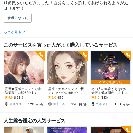
り勇気をいただきました！自分らしくを許してあげられるようがん
ばります！
参考になった
もっと見る
このサービスを買った人がよく購入しているサービス
今すぐ相談可能
霊視★霊感タロットで雑
霊視・チャネリングで視
あの人の本音とあなたの
誌掲載占い師が今すぐ視
ます あなたの知りたい事
未来を解き明かします 心
ます "鑑定歴25年"霊感霊
はなんですか?
が知りたい“あの人の本
5.0
(1231)
5.0
(855)
5.0
(333)
視/芸能人/恋愛/仕事/スピ
音”を解答します
420
320
100
ード鑑定
霊感タロティスト櫻
優凛（ゆうりん）
九条ヤト｜霊視鑑定師
円
/分
円
/分
円
/分
人生総合鑑定の人気サービス