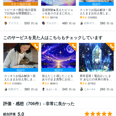
今すぐ相談可能
相談中
リピーター限定/強力霊視
霊感実験☯️見えたビジョ
スッキリお悩み解決！視
でお悩みを開運鑑定しま
ンをありのままに伝えま
えたままお伝え致します
す 本気のお悩みに本気で
す ♦️霊感✨気の流れ☘️タロ
恋愛、結婚、人間関係、
5.0
(1203)
5.0
(6519)
5.0
(10080)
鑑定！オールジャンルOK
ット 見えた映像を具体
仕事、人生、ペットの気
500
480
380
的に伝えます
持ち等◎祈願付き
アイラス♡Plus
アルカディア
佐和ダウジング＆スピリットメンター
円
/分
円
/分
円
/分
このサービスを見た人はこちらもチェックしています
相談中
相談中
スッキリお悩み解決！視
視えたこと感じたことを
異常霊視！電話占いしま
えたままお伝え致します
ありのまま真摯にお伝え
す あなたの未来の扉を開
恋愛、結婚、人間関係、
します 現実とスピリチュ
けます(^^)
5.0
(10080)
5.0
(8061)
5.0
(5763)
仕事、人生、ペットの気
アルを繋ぐ鑑定であなた
380
340
260
持ち等◎祈願付き
の心に寄り添います
佐和ダウジング＆スピリットメンター
あおい めぐみ✴︎魂の声伝達屋さん
とみー♪♪
円
/分
円
/分
円
/分
評価・感想（706件）- 非常に良かった
5.0
総合評価