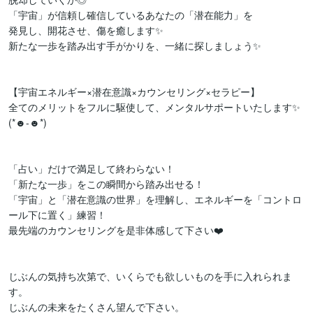
「宇宙」が信頼し確信しているあなたの「潜在能力」を

発見し、開花させ、傷を癒します✨

新たな一歩を踏み出す手がかりを、一緒に探しましょう✨

【宇宙エネルギー×潜在意識×カウンセリング×セラピー】

全てのメリットをフルに駆使して、メンタルサポートいたします✨
(*☻-☻*)

「占い」だけで満足して終わらない！

「新たな一歩」をこの瞬間から踏み出せる！

「宇宙」と「潜在意識の世界」を理解し、エネルギーを「コントロ
ール下に置く」練習！

最先端のカウンセリングを是非体感して下さい❤️

じぶんの気持ち次第で、いくらでも欲しいものを手に入れられま
す。

じぶんの未来をたくさん望んで下さい。
