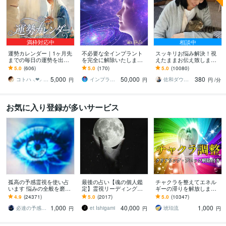
満枠対応中
相談中
運勢カレンダー｜1ヶ月先
不必要な全インプラント
スッキリお悩み解決！視
までの毎日の運勢を出し
を完全に解除いたします
えたままお伝え致します
ます 30日×500字のおよそ
インプラント全解除創始
恋愛、結婚、人間関係、
5.0
(606)
5.0
(170)
5.0
(10080)
1万5千文字で細かく詳細
者 × 魂の解放・カルマ浄
仕事、人生、ペットの気
5,000
50,000
380
に記します
化・能力開花
持ち等◎祈願付き
コトハ ⸜❤︎⸝ 新サービス提供開始✨️
インプラント全解除創始者｜魂王DaI⭐︎
佐和ダウジング＆スピリットメンター
円
円
円
/分
お気に入り登録が多いサービス
孤高の予感霊視を使い占
最後の占い【魂の個人鑑
チャクラを整えてエネル
います 悩みの全般を磨き
定】霊視リーディング承
ギーの滞りを解放します 7
上げ、研ぎ澄ました予感
ります 運命の地図を手
割超リピート！人生を変
4.9
(24371)
5.0
(2017)
5.0
(10347)
より霊視により導きます
に、輝く人生を創る｜魂
えたい人のエネルギー調
1,000
40,000
1,000
の全体像を紐解く鑑定
整
必達の予感霊視 渡邊 潤一
et Ishigami
琥珀流
円
円
円