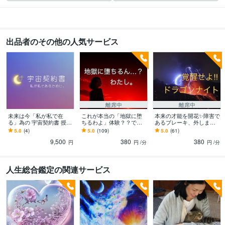
出品者のその他の人気サービス
離席中
離席中
未来は今「私が私で在
これが本当の「地獄に堕
本来の才能を開花✨障害で
る」為の 宇宙契約書 授け
ちるわよ」体験？？でき
あるブレーキ、外します
ます ✨才能は、もともと
ます ✨いつまで「占いジ
✨ついつい戦って頑張って
5.0
(4)
5.0
(109)
5.0
(61)
持ってる。ただ思い出す
プシー」続ければいい
しまうあなたのポジショ
9,500
380
380
だけだった✨
の？？なあなたへ
ンを整える！！
円
円
/分
円
/分
人生総合鑑定の関連サービス