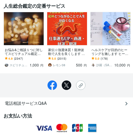
人生総合鑑定の定番サービス
お悩み&ご相談１つに対し
家伝☆強運体質！龍神波
へルスケアが目的のヒー
てスピリチュアル鑑定し
動で人生を良くします 龍
リングを施します ヒーラ
ます 最短60分で鑑定！人
神と繋がり 受け取る事で
ー歴10年以上のヒーラー
4.9
(2347)
5.0
(2015)
5.0
(178)
生・恋愛・家庭・お金・
開運へ導かれる。
が行うヘルスケアヒーリ
1,000
500
10,000
人間関係
ング
スピリチュアルカウンセラー沙耶美
レモン38
沙羅（SARA）
円
円
円
電話相談サービスQ&A
お支払い方法