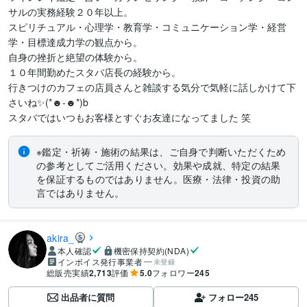
サルの実務経験２０年以上。

スピリチュアル・心理学・教育学・コミュニケーション学・経営
学・目標達成力学の観点から。

自身の挫折と絶望の体験から。

１０年間勤めたスタバ店長の経験から。

行きつけのカフェの店員さんと雑談する気分で気軽に話しかけて下
さいね✨(*☻-☻*)b  

スタバではいつもお客様とすぐお友達になってました 笑
※鑑定・祈祷・施術の結果は、ご自身で判断いただくため
の参考としてご活用ください。効果や成就、特定の結果
を保証するものではありません。医療・法律・投資の助
言ではありません。
akira_
本人確認
機密保持契約(NDA)
インボイス発行事業者
未登録
総販売実績
2,713
評価
5.0
フォロワー
245
出品者に質問
フォロー
245