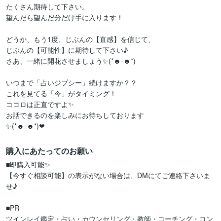
たくさん期待して下さい。

望んだら望んだ分だけ手に入ります！

どうか、もう1度、じぶんの【直感】を信じて、

じぶんの【可能性】に期待して下さい♪

さあ、一緒に開花させましょう✨(*☻-☻*)

いつまで「占いジプシー」続けますか？？

これを見てる「今」がタイミング！

ココロは正直ですよ✨

お話できるのを楽しみにお待ちしております

購入にあたってのお願い
■即購入可能✨

【今すぐ相談可能】の表示がない場合は、DMにてご連絡下さいま
せ♪

■PR

ツインレイ鑑定・占い・カウンセリング・教師・コーチング・コン