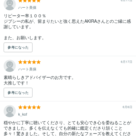
6月17日
ハート美保
リピーター率１００％

ジプシーの私が、留まりたいと強く思えたAKIRAさんとのご縁に感
謝しています。

また、お願いします。
参考になった
6月17日
ハート美保
素晴らしきアドバイザーのお方です。

大推しです！
参考になった
6月6日
k_kof
穏やかに丁寧に聴いてくださり、とても安心でき心を委ねることが
できました。多くを伝えなくても的確に鑑定くださり頷くこと
多々！驚きました。そして、自分の新たなフェーズを教えてくださ