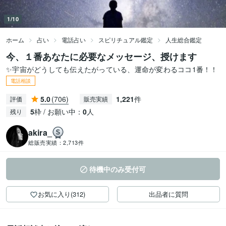
1/10
ホーム
占い
電話占い
スピリチュアル鑑定
人生総合鑑定
今、１番あなたに必要なメッセージ、授けます
✨宇宙がどうしても伝えたがっている、運命が変わるココ1番！！
電話相談
5.0
(706)
1,221
件
評価
販売実績
5
枠 / お願い中：
0
人
残り
akira_
総販売実績：
2,713件
待機中のみ受付可
お気に入り(312)
出品者に質問