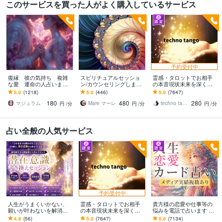
このサービスを買った人がよく購入しているサービス
予約受付中
復縁 彼の気持ち 複雑
スピリチュアルセッショ
霊感・タロットでお相手
な愛 運命の人占います
ン/カウンセリングします
の本音現状未来を深く視
苦しい恋に終止符を。霊
情報空間と繋がり望む現
ます 恋愛・仕事・家族・
5.0
(1218)
5.0
(446)
5.0
(7647)
視とカードで二人の未来
実を創る方向性を導くセ
人間関係の本質を見抜き
180
480
280
を魔女が読み解く
ッションをします
スピード解決へ
マジュラム
Mare マーレ
techno tango
円
/分
円
/分
円
/分
占い全般の人気サービス
予約受付中
人生がうまくいかない、
霊感・タロットでお相手
貴方様の恋愛や仕事等の
願いが叶わないを解消し
の本音現状未来を深く視
悩みを電話で占います タ
ます 現実を変えるために
ます 恋愛・仕事・家族・
ロットカード、オラクル
4.8
(56)
5.0
(7647)
5.0
(7134)