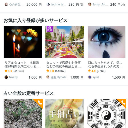
努力したのに、自力では
人間関係の本質を見抜き
カード、ルノルマンカー
20,000
280
240
もう無理と感じている
スピード解決へ
ドを使用します
心の再生セラピスト YASUKO
techno tango
Tomo_Angel7
円
円
/分
円
/分
お気に入り登録が多いサービス
リアルタロット 本日返
タロットで恋愛やお仕事
目に入ったらきて。気に
信24時間以内になります
などの現状を確認します
なる事生まれつきの力で
❤︎タイトルをご確認くださ
アドバイスもしっかりお
視ます 視ましょう恋愛や
4.9
(41854)
5.0
(54067)
4.9
(9769)
い❤︎
届けしますので安心して
仕事などこの先など
1,000
1,000
1,500
ください♡
Nnatty
蓮見 lilyholic
syuri
円
円
円
占い全般の定番サービス