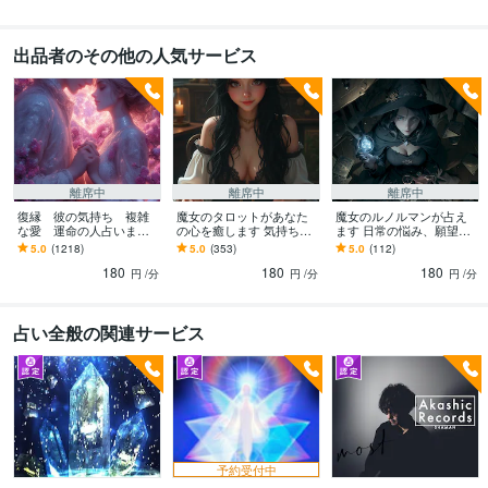
出品者のその他の人気サービス
離席中
離席中
離席中
復縁 彼の気持ち 複雑
魔女のタロットがあなた
魔女のルノルマンが占え
な愛 運命の人占います
の心を癒します 気持ちを
ます 日常の悩み、願望を
苦しい恋に終止符を。霊
声で届けたい。分かりや
邪魔している障害は？
5.0
(1218)
5.0
(353)
5.0
(112)
視とカードで二人の未来
すい、モヤモヤをスッキ
魔女が秘密で教えます
180
180
180
を魔女が読み解く
リへ
円
/分
円
/分
円
/分
占い全般の関連サービス
予約受付中