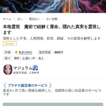
1/1
ホーム
占い
電話占い
占い全般
本格霊視 魔術で紐解く運命。隠れた真実を霊視し
ます
漠然とした不安、人間関係、前世、因縁、その原因を解明します
電話相談
5.0
(469)
965
件
評価
販売実績
5
枠 / お願い中：
0
人
残り
マジュラム
総販売実績：
2,884件
プラチナ認定者の
サービス
直近3ヶ月で高い実績を維持した、信頼性の高い出品者のサービス
です