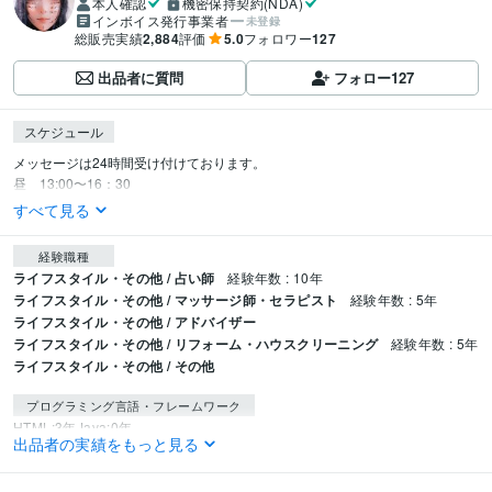
本人確認
機密保持契約(NDA)
インボイス発行事業者
未登録
総販売実績
2,884
評価
5.0
フォロワー
127
出品者に質問
フォロー
127
スケジュール
メッセージは24時間受け付けております。　

昼　13:00〜16：30
すべて見る
経験職種
ライフスタイル・その他 / 占い師
経験年数 : 10年
ライフスタイル・その他 / マッサージ師・セラピスト
経験年数 : 5年
ライフスタイル・その他 / アドバイザー
ライフスタイル・その他 / リフォーム・ハウスクリーニング
経験年数 : 5年
ライフスタイル・その他 / その他
プログラミング言語・フレームワーク
HTML:3年
Java:0年
出品者の実績をもっと見る
得意分野
占い
タロット
霊視
魔術
呪術