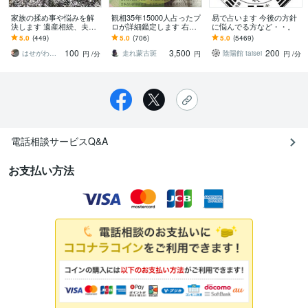
家族の揉め事や悩みを解
観相35年15000人占ったプ
易で占います 今後の方針
決します 遺産相続、夫婦
ロが詳細鑑定します 右手
に悩んでる方など・・。
関係、親、親戚、兄弟、
から性格、金運、仕事
5.0
(449)
5.0
(706)
5.0
(5469)
子供等、なんでもOK。
運、恋愛運、子宝、健康
100
3,500
200
運を占います。
はせがわ けい
走れ蒙古斑
陰陽館 taisei
円
/分
円
円
/分
電話相談サービスQ&A
お支払い方法