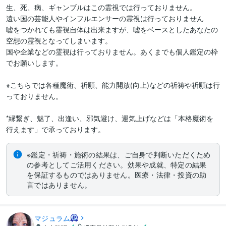
生、死、病、ギャンブルはこの霊視では行っておりません。

遠い国の芸能人やインフルエンサーの霊視は行っておりません

嘘をつかれても霊視自体は出来ますが、嘘をベースとしたあなたの
空想の霊視となってしまいます。

国や企業などの霊視は行っておりません。あくまでも個人鑑定の枠
でお願いします。

※こちらでは各種魔術、祈願、能力開放(向上)などの祈祷や祈願は行
っておりません。

*縁繋ぎ、魅了、出逢い、邪気避け、運気上げなどは「本格魔術を
※鑑定・祈祷・施術の結果は、ご自身で判断いただくため
の参考としてご活用ください。効果や成就、特定の結果
を保証するものではありません。医療・法律・投資の助
言ではありません。
マジュラム