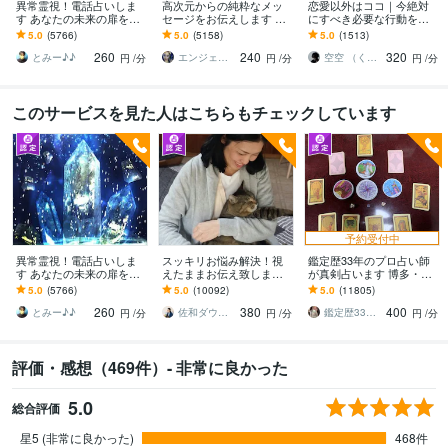
異常霊視！電話占いしま
高次元からの純粋なメッ
恋愛以外はココ｜今絶対
す あなたの未来の扉を開
セージをお伝えします 鑑
にすべき必要な行動を伝
けます(^^)
定2万件超、魂の声に耳を
えます 【お試し5分鑑定O
5.0
(5766)
5.0
(5158)
5.0
(1513)
傾けるシャーマン
K】シャーマニズムは心を
260
240
320
軽くする特効薬。
とみー♪♪
エンジェル333
空空 （くうくう）
円
/分
円
/分
円
/分
このサービスを見た人はこちらもチェックしています
予約受付中
異常霊視！電話占いしま
スッキリお悩み解決！視
鑑定歴33年のプロ占い師
す あなたの未来の扉を開
えたままお伝え致します
が真剣占います 博多・廓
けます(^^)
恋愛、結婚、人間関係、
屋の純血統占い祈願師
5.0
(5766)
5.0
(10092)
5.0
(11805)
仕事、人生、ペットの気
雷鳥
260
380
400
持ち等◎祈願付き
とみー♪♪
佐和ダウジング＆スピリットメンター
鑑定歴33年のプロ占い師 雷鳥
円
/分
円
/分
円
/分
評価・感想（469件）- 非常に良かった
5.0
総合評価
星5 (非常に良かった)
468件