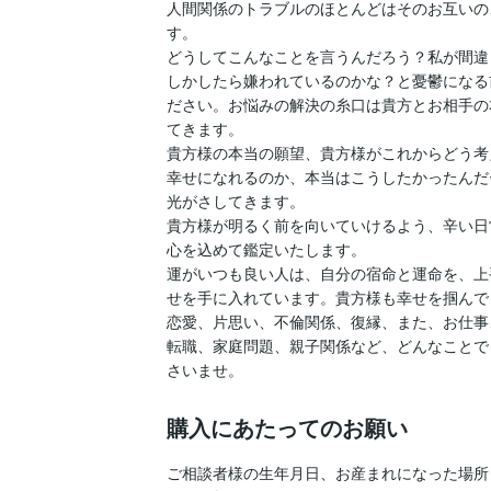
人間関係のトラブルのほとんどはそのお互いの
す。

どうしてこんなことを言うんだろう？私が間違
しかしたら嫌われているのかな？と憂鬱になる
ださい。お悩みの解決の糸口は貴方とお相手の
てきます。

貴方様の本当の願望、貴方様がこれからどう考
幸せになれるのか、本当はこうしたかったんだ
光がさしてきます。

貴方様が明るく前を向いていけるよう、辛い日
心を込めて鑑定いたします。

運がいつも良い人は、自分の宿命と運命を、上
せを手に入れています。貴方様も幸せを掴んで
恋愛、片思い、不倫関係、復縁、また、お仕事
転職、家庭問題、親子関係など、どんなことで
さいませ。
購入にあたってのお願い
ご相談者様の生年月日、お産まれになった場所