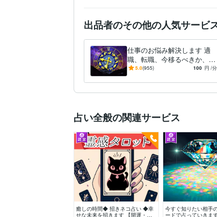
出品者のその他の人気サービ
仕事のお悩み解決します 適
職、転職、今移るべきか、転
職した後どうなるのか見ま
5.0
(955)
100
円
/分
す。
占い全般の関連サービス
癒しの時間◆ 招きネコ占い ◆幸
今すぐ知りたい相手
せな未来を招きます 【開運・恋
ードで占っていきます