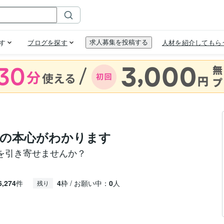
の本心がわかります
を引き寄せませんか？
6,274
件
4
枠 / お願い中：
0
人
残り