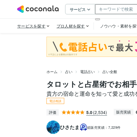
ホーム
占い
電話占い
占い全般
タロットと占星術でお相手
貴方の宿命と運命を知って愛と成功
電話相談
5.0
(2,534)
販売実績
評価
ひさたま
総販売実績：
7,229件