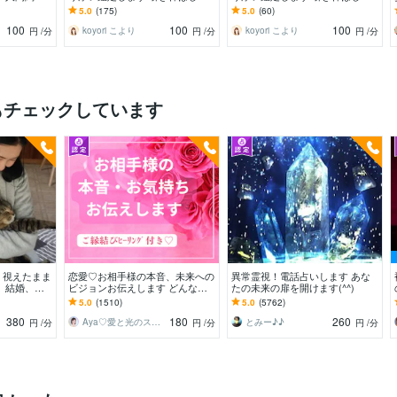
人✨アプリ✨
説明の誘導はいたしません。ご質
説明の誘導はいたしません。ご質
5.0
(175)
5.0
(60)
問を誠実鑑定。
問を誠実鑑定。
100
100
100
koyori こより
koyori こより
円
/分
円
/分
円
/分
もチェックしています
！視えたまま
恋愛♡お相手様の本音、未来への
異常霊視！電話占いします あな
、結婚、人
ビジョンお伝えします どんな関
たの未来の扉を開けます(^^)
、ペットの気
係でも細密にお伝えします✨ツイ
5.0
(1510)
5.0
(5762)
ンレイ ソウルメイト
380
180
260
Aya♡愛と光のスピリチュアルガイド
とみー♪♪
円
/分
円
/分
円
/分