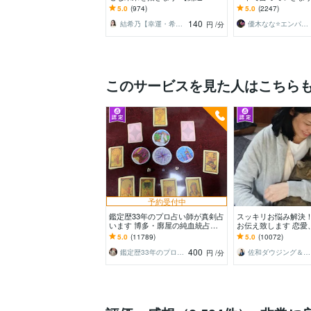
愛・人間関係・仕事】心が楽にな
恋愛✨職場✨家族✨友
5.0
(974)
5.0
(2247)
る幸運の霊感タロット
SNS✨LINE…
140
結希乃【幸運・希望を結ぶ招きネコ占い】
優木なな⭐️エンパシー
円
/分
このサービスを見た人はこちら
予約受付中
鑑定歴33年のプロ占い師が真剣占
スッキリお悩み解決
います 博多・廓屋の純血統占い
お伝え致します 恋愛
祈願師 雷鳥
間関係、仕事、人生
5.0
(11789)
5.0
(10072)
持ち等◎祈願付き
400
鑑定歴33年のプロ占い師 雷鳥
佐和ダウジング＆スピリットメンター
円
/分