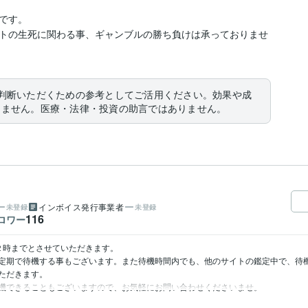
す。

トの生死に関わる事、ギャンブルの勝ち負けは承っておりませ
判断いただくための参考としてご活用ください。効果や成
りません。医療・法律・投資の助言ではありません。
インボイス発行事業者
未登録
未登録
116
ロワー
２時までとさせていただきます。

定期で待機する事もございます。また待機時間内でも、他のサイトの鑑定中で、待機
ただきます。

機できることもございますので、お気軽にお問い合わせくださいませ。