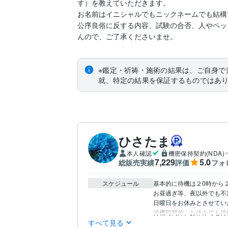
す）を教えていただきます。

お名前はイニシャルでもニックネームでも結構で
公序良俗に反する内容、試験の合否、人やペッ
んので、ご了承くださいませ。
※鑑定・祈祷・施術の結果は、ご自身で
就、特定の結果を保証するものではあ
ひさたま
本人確認
機密保持契約(NDA)
7,229
5.0
総販売実績
評価
フォ
スケジュール
基本的に待機は２0時から
お昼過ぎ等、夜以外でも不
日曜日をお休みとさせてい
待機時間外、お休みでも待
すべて見る