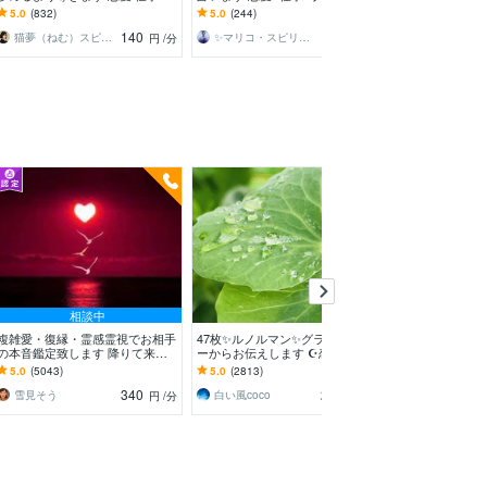
庭/人間関係/誰にも言えない悩み
何でも占います
係も対応
5.0
(832)
5.0
(244)
5.0
(1873)
に寄り添います
140
120
猫夢（ねむ）スピリチュアルカウンセラー
✨マリコ・スピリチュアル✨
円
/分
円
/分
相談中
複雑愛・復縁・霊感霊視でお相手
47枚✨ルノルマン✨グランタブロ
視えたこと感じ
の本音鑑定致します 降りて来た
ーからお伝えします ☪️恋愛・仕
ま真摯にお伝え
言葉をそのままお伝えします。
事・人間関係✨ルノルマン1度試
ピリチュアルを
5.0
(5043)
5.0
(2813)
5.0
(8061)
してみませんか✡️
の心に寄り添い
340
280
雪見そう
白い風coco
円
/分
円
/分