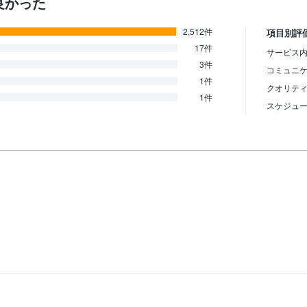
に良かった
2,512件
項目別評
17件
サービス内
3件
コミュニ
1件
クオリテ
1件
スケジュ