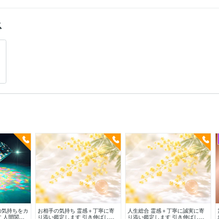
ス
の気持ちをカ
お相手の気持ち 霊感＋丁寧に寄
人生総合 霊感＋丁寧に誠実に寄
 人間関係✨
り添い鑑定します 引き伸ばし・
り添い鑑定します 引き伸ばし・