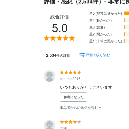
評価・感想（2,534件）- 非常
星5 (非常に良かった)
総合評価
星4 (良かった)
5.0
星3 (普通)
星2 (悪かった)
星1 (非常に悪かった)
2,534
評価で絞り込む
件の評価
shouhei3915
いつもありがとうございます
参考になった
出品者からの返信を読む
女性