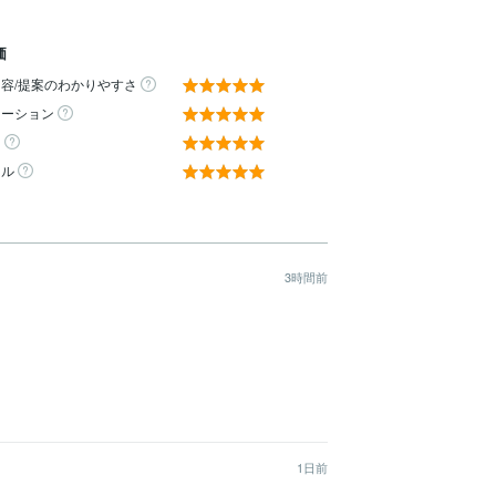
価
容/提案のわかりやすさ
ケーション
ィ
ール
3時間前
1日前