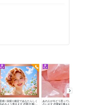
今すぐ
霊感✨深掘り鑑定であなたらしく
あの人が今どう思っているのか？
彼の本音と今後の
歩めるよう導きます 恋愛/仕事/家
占います 恋愛♥️仕事❇️人間関係✨
5分OK✧恋愛中