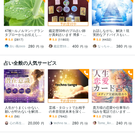
予約受付中
47枚✨ルノルマン✨グラン
鑑定歴33年のプロ占い師
お話しながら、解決！現
タブローからお伝えしま
が真剣占います 博多・廓
実的なアドバイスもいた
す ☪️恋愛・仕事・人間関
屋の純血統占い祈願師
します 生年月日不要。霊
5.0
(2817)
5.0
(11803)
5.0
(4432)
係✨ルノルマン1度試して
雷鳥
視にて視えたまま、感じ
280
400
380
みませんか✡️
たままをお伝えします
白い風coco
鑑定歴33年のプロ占い師 雷鳥
なっちゃん☆彡
円
/分
円
/分
円
/分
占い全般の人気サービス
予約受付中
人生がうまくいかない、
霊感・タロットでお相手
貴方様の恋愛や仕事等の
願いが叶わないを解消し
の本音現状未来を深く視
悩みを電話で占います タ
ます 現実を変えるために
ます 恋愛・仕事・家族・
ロットカード、オラクル
4.8
(56)
5.0
(7642)
5.0
(7129)
努力したのに、自力では
人間関係の本質を見抜き
カード、ルノルマンカー
20,000
280
240
もう無理と感じている
スピード解決へ
ドを使用します
心の再生セラピスト YASUKO
techno tango
Tomo_Angel7
円
円
/分
円
/分