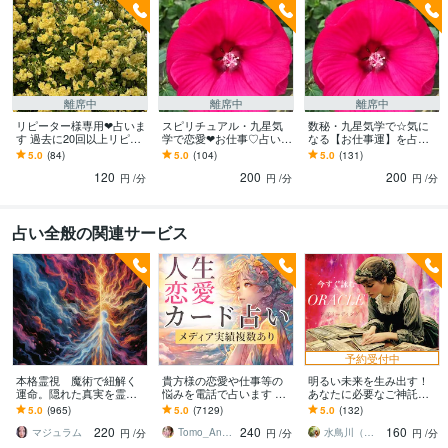
離席中
離席中
離席中
リピーター様専用❤占いま
スピリチュアル・九星気
数秘・九星気学で☆気に
す 過去に20回以上リピー
学で恋愛❤お仕事♡占いま
なる【お仕事運】を占い
トしていただいた方のた
す 占い❤開運♡ハッピー
ます 今後のお仕事運☆転
5.0
(84)
5.0
(104)
5.0
(131)
めの占い
開運へアプローチ！
職が気になる方へ。
120
200
200
円
/分
円
/分
円
/分
占い全般の関連サービス
予約受付中
本格霊視 魔術で紐解く
貴方様の恋愛や仕事等の
明るい未来を生み出す！
運命。隠れた真実を霊視
悩みを電話で占います タ
あなたに必要なご神託頂
します 漠然とした不安、
ロットカード、オラクル
けます ☆神秘的な引力の
5.0
(965)
5.0
(7129)
5.0
(132)
人間関係、前世、因縁、
カード、ルノルマンカー
法則☆今すぐ！オラクル
220
240
160
その原因を解明します
ドを使用します
メッセージお届けします
マジュラム
Tomo_Angel7
水鳥川（みどりかわ）るい
円
/分
円
/分
円
/分