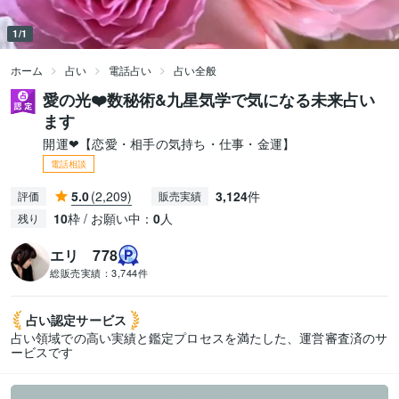
1/1
ホーム
占い
電話占い
占い全般
愛の光❤️数秘術&九星気学で気になる未来占い
ます
開運❤【恋愛・相手の気持ち・仕事・金運】
電話相談
5.0
(2,209)
3,124
件
評価
販売実績
10
枠 / お願い中：
0
人
残り
エリ 778
総販売実績：
3,744件
占い認定
サービス
占い領域での高い実績と鑑定プロセスを満たした、運営審査済のサ
ービスです