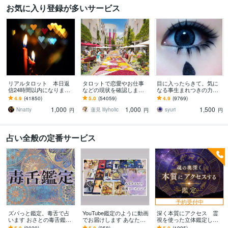
お気に入り登録が多いサービス
リアルタロット 本日返
タロットで恋愛やお仕事
目に入ったらきて。気に
信24時間以内になります
などの現状を確認します
なる事生まれつきの力で
❤︎タイトルをご確認くださ
アドバイスもしっかりお
視ます 視ましょう恋愛や
4.9
(41850)
5.0
(54059)
4.9
(9769)
い❤︎
届けしますので安心して
仕事などこの先など
1,000
1,000
1,500
ください♡
Nnatty
蓮見 lilyholic
syuri
円
円
円
占い全般の定番サービス
予約受付中
ズバっと鑑定。毒舌で占
YouTube鑑定のように動画
深く本質にアクセス 霊
います おさとの毒舌鑑定
でお届けします あなたと
視を使った立体鑑定しま
です。迷ったらこちらへ※
お相手の「言葉に出来な
す 優しさだけで終わらな
5.0
(9020)
5.0
(258)
5.0
(1995)