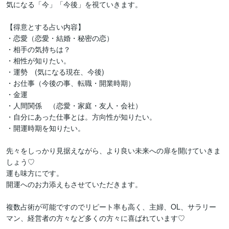
気になる「今」「今後」を視ていきます。

【得意とする占い内容】

・恋愛（恋愛・結婚・秘密の恋）

・相手の気持ちは？

・相性が知りたい。

・運勢　(気になる現在、今後)

・お仕事（今後の事、転職・開業時期）

・金運

・人間関係　（恋愛・家庭・友人・会社）

・自分にあった仕事とは。方向性が知りたい。

・開運時期を知りたい。

先々をしっかり見据えながら、より良い未来への扉を開けていきま
しょう♡

運も味方にです。

開運へのお力添えもさせていただきます。

複数占術が可能ですのでリピート率も高く、主婦、OL、サラリー
マン、経営者の方々など多くの方々に喜ばれています♡
