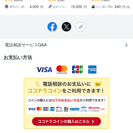
ぶった切ります
い思い」を読み取り言語
い本音を読む鑑定です
4,000
10,000
240
化します
毒舌占い師おさと。
あめタロット
占い師☆Mio
円
円
円
/分
電話相談サービスQ&A
お支払い方法