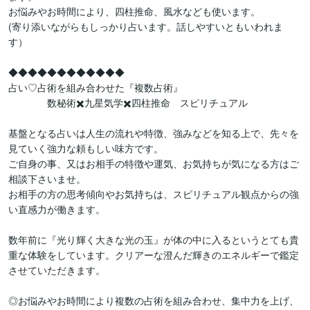
お悩みやお時間により、四柱推命、風水なども使います。

(寄り添いながらもしっかり占います。話しやすいともいわれま
す）

◆◆◆◆◆◆◆◆◆◆◆◆

占い♡占術を組み合わせた『複数占術』

　　　　数秘術✖️九星気学✖️四柱推命　スピリチュアル

基盤となる占いは人生の流れや特徴、強みなどを知る上で、先々を
見ていく強力な頼もしい味方です。

ご自身の事、又はお相手の特徴や運気、お気持ちが気になる方はご
相談下さいませ。

お相手の方の思考傾向やお気持ちは、スピリチュアル観点からの強
い直感力が働きます。

数年前に『光り輝く大きな光の玉』が体の中に入るというとても貴
重な体験をしています。クリアーな澄んだ輝きのエネルギーで鑑定
させていただきます。

◎お悩みやお時間により複数の占術を組み合わせ、集中力を上げ、