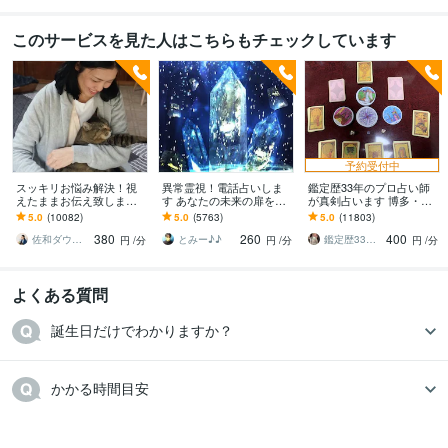
このサービスを見た人はこちらもチェックしています
予約受付中
スッキリお悩み解決！視
異常霊視！電話占いしま
鑑定歴33年のプロ占い師
えたままお伝え致します
す あなたの未来の扉を開
が真剣占います 博多・廓
恋愛、結婚、人間関係、
けます(^^)
屋の純血統占い祈願師
5.0
(10082)
5.0
(5763)
5.0
(11803)
仕事、人生、ペットの気
雷鳥
380
260
400
持ち等◎祈願付き
佐和ダウジング＆スピリットメンター
とみー♪♪
鑑定歴33年のプロ占い師 雷鳥
円
/分
円
/分
円
/分
よくある質問
誕生日だけでわかりますか？
かかる時間目安
