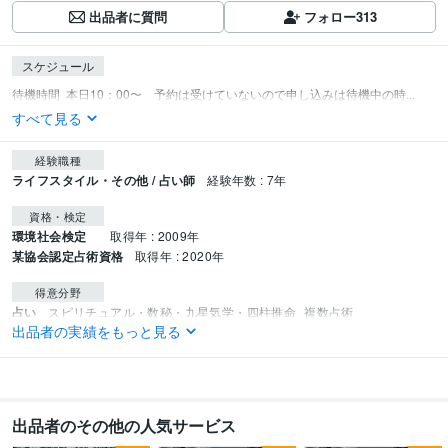
出品者に質問
フォロー
313
スケジュール
待機時間  本日10：00〜　予約は受けていないので申し込みは待機中の時...
すべて見る
経験職種
ライフスタイル・その他 / 占い師
経験年数 : 7年
資格・検定
環境社会検定
取得年 : 2009年
某協会認定占術資格
取得年 : 2020年
得意分野
占い
スピリチュアル・数秘・九星気学・四柱推命
複数占術
出品者の実績をもっと見る
占い
電話占い
恋愛
仕事
ヒーリング
運勢
複数占術
出品者のその他の人気サービス