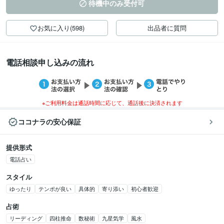
待機中のみ受付可
お気に入り(598)
出品者に質問
電話相談申し込みの流れ
※ご利用料金は通話時間に応じて、通話後に決済されます
ココナラの安心保証
提供形式
電話占い
スタイル
ゆったり
テンポが良い
具体的
寄り添い
初心者歓迎
占術
リーディング
四柱推命
数秘術
九星気学
風水