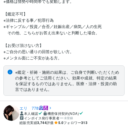
※価格は情勢や時間帯でも変動します。

【鑑定不可】

※法律に反する事／犯罪行為

※ギャンブル／投資／合否／妊娠出産／病気／人の生死

　その他、こちらがお答え出来ないと判断した場合。

【お受け頂けない方】

※ご自分の思い通りの回答が欲しい方。

※メンタル面にご不安がある方。
※鑑定・祈祷・施術の結果は、ご自身で判断いただくため
の参考としてご活用ください。効果や成就、特定の結果
を保証するものではありません。医療・法律・投資の助
言ではありません。
エリ 778
本人確認
機密保持契約(NDA)
インボイス発行事業者
未登録
総販売実績
3,744
評価
5.0
フォロワー
313