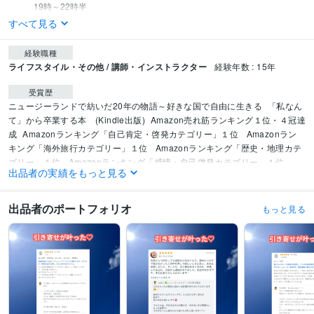
            19時～22時半
すべて見る
経験職種
ライフスタイル・その他 / 講師・インストラクター
経験年数 : 15年
受賞歴
ニュージーランドで紡いだ20年の物語～好きな国で自由に生きる
「私なん
て」から卒業する本　(Kindle出版)
Amazon売れ筋ランキング１位・４冠達
成
Amazonランキング「自己肯定・啓発カテゴリー」１位 
Amazonラン
キング「海外旅行カテゴリー」１位 
Amazonランキング「歴史・地理カテ
ゴリー」１位 
Amazonランキング「感情・自己啓発カテゴリー」１位 
出品者の実績をもっと見る
資格・検定
認定レイキヒーラー
取得年 : 2005年
出品者のポートフォリオ
もっと見る
メンタルケアカウンセラー
取得年 : 2023年
得意分野
悩み相談・カウンセリング
✅NZ式ガチの引き寄せ教えます
✅離婚/恋愛/親
子関係/不倫/片思い
✅恋愛・占い依存からの脱却
✅ご相談者様の能力開花
✅気付く力と前に進む行動力
✅過去の傷を癒し自己受容を高める 
✅高い
共感能力でお聴きします
占い
✅遠隔レイキヒーリング
✅依存させないオラクルカードリーディン