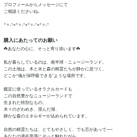
プロフィールからメッセージにて

ご相談くださいね。

꙳✧˖°⌖꙳✧˖°⌖꙳✧˖°⌖꙳✧˖°
購入にあたってのお願い
☘️あなたの心に、そっと寄り添います☘️

私が暮らしているのは、南半球・ニュージーランド。

この土地は、木と水と森の精霊たちが静かに息づく、

どこか“魂が深呼吸できる”ような場所です。

鑑定に使っているオラクルカードも

この自然豊かなニュージーランドで

生まれた特別なもの。

木々のざわめき、澄んだ湖、

静かな森のエネルギーが込められています。

自然の精霊たちは、とてもやさしく、でも芯があって──

あなたの潜在意識にそっと触れながら、
