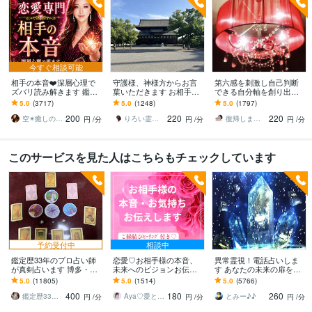
今すぐ相談可能
相手の本音❤️深層心理で
守護様、神様方からお言
第六感を刺激し自己判断
ズバリ読み解きます 鑑定
葉いただきます お相手様
できる自分軸を創り出し
実績7000件超え❗️ ✨心に優
の気持ちやご自身のお悩
ます ❤️相手の気持ち、複
5.0
(3717)
5.0
(1248)
5.0
(1797)
しく寄り添う恋愛専門鑑
みについて霊視鑑定しま
雑恋愛、復縁、結婚、未
200
220
220
定
す。
来を占います
空✴︎癒しの魔法使い
りろい霊視鑑定
復帰しました♪天野 礼渚 あまのあきな
円
/分
円
/分
円
/分
このサービスを見た人はこちらもチェックしています
予約受付中
相談中
鑑定歴33年のプロ占い師
恋愛♡お相手様の本音、
異常霊視！電話占いしま
が真剣占います 博多・廓
未来へのビジョンお伝え
す あなたの未来の扉を開
屋の純血統占い祈願師
します どんな関係でも細
けます(^^)
5.0
(11805)
5.0
(1514)
5.0
(5766)
雷鳥
密にお伝えします✨ツイン
400
180
260
レイ ソウルメイト
鑑定歴33年のプロ占い師 雷鳥
Aya♡愛と光のスピリチュアルガイド
とみー♪♪
円
/分
円
/分
円
/分