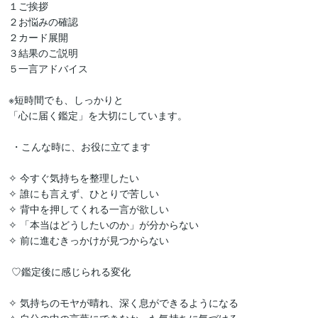
１ご挨拶

２お悩みの確認

２カード展開

３結果のご説明

５一言アドバイス

※短時間でも、しっかりと

「心に届く鑑定」を大切にしています。

 ・こんな時に、お役に立てます

✧ 今すぐ気持ちを整理したい

✧ 誰にも言えず、ひとりで苦しい

✧ 背中を押してくれる一言が欲しい

✧ 「本当はどうしたいのか」が分からない

✧ 前に進むきっかけが見つからない

 ♡鑑定後に感じられる変化

✧ 気持ちのモヤが晴れ、深く息ができるようになる
