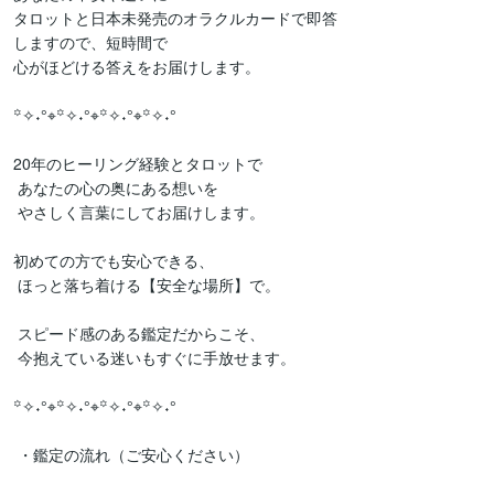
タロットと日本未発売のオラクルカードで即答

しますので、短時間で

心がほどける答えをお届けします。

꙳✧˖°⌖꙳✧˖°⌖꙳✧˖°⌖꙳✧˖°

20年のヒーリング経験とタロットで

 あなたの心の奥にある想いを

 やさしく言葉にしてお届けします。

初めての方でも安心できる、

 ほっと落ち着ける【安全な場所】で。

 スピード感のある鑑定だからこそ、

 今抱えている迷いもすぐに手放せます。

꙳✧˖°⌖꙳✧˖°⌖꙳✧˖°⌖꙳✧˖°

 ・鑑定の流れ（ご安心ください）
