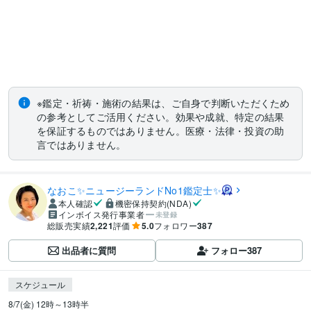
※鑑定・祈祷・施術の結果は、ご自身で判断いただくため
の参考としてご活用ください。効果や成就、特定の結果
を保証するものではありません。医療・法律・投資の助
言ではありません。
なおこ✨ニュージーランドNo1鑑定士✨
本人確認
機密保持契約(NDA)
インボイス発行事業者
未登録
総販売実績
2,221
評価
5.0
フォロワー
387
出品者に質問
フォロー
387
スケジュール
8/7(金) 12時～13時半
