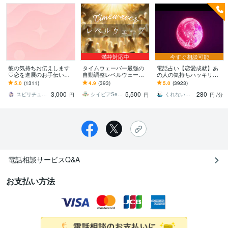
満枠対応中
今すぐ相談可能
彼の気持ちお伝えします
タイムウェーバー最強の
電話占い【恋愛成就】あ
♡恋を進展のお手伝いを
自動調整レベルウェーブ
の人の気持ちハッキリと
します 叶えたい恋、諦め
します 人生に必要な縁 環
視ます ✡️相手の本音を深
5.0
(1311)
4.9
(393)
5.0
(3923)
る前に。複雑な恋・復縁
境 出会い 物 強く結びつけ
く視てアゲサゲなしです
3,000
5,500
280
もOKです♡
ます
電話鑑定・女性のみ
スピリチュアルナース♡さら
シイピアSepia
くれない風子
円
円
円
/分
電話相談サービスQ&A
お支払い方法