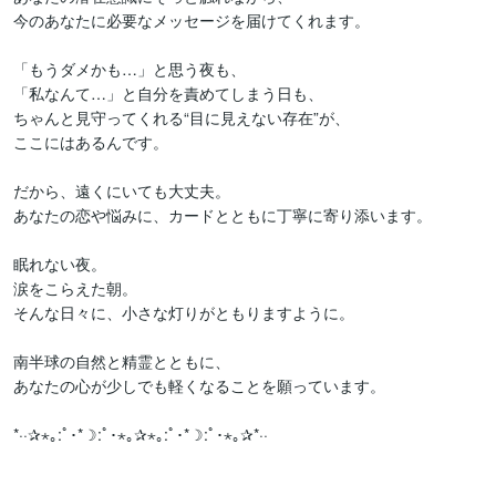
今のあなたに必要なメッセージを届けてくれます。

「もうダメかも…」と思う夜も、

「私なんて…」と自分を責めてしまう日も、

ちゃんと見守ってくれる“目に見えない存在”が、

ここにはあるんです。

だから、遠くにいても大丈夫。

あなたの恋や悩みに、カードとともに丁寧に寄り添います。

眠れない夜。

涙をこらえた朝。

そんな日々に、小さな灯りがともりますように。

南半球の自然と精霊とともに、

あなたの心が少しでも軽くなることを願っています。

*··✰⋆｡:ﾟ･*☽:ﾟ･⋆｡✰⋆｡:ﾟ･*☽:ﾟ･⋆｡✰*··
