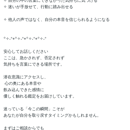
✧ 自分の中の言葉にできなかった気持ちに気づける

✧ 迷いが手放せて、行動に踏み出せる　　　　　　　　　　　　　
✧ 他人の声ではなく、自分の本音を信じられるようになる

꙳✧˖°⌖꙳✧˖°⌖꙳✧˖°⌖꙳✧˖°

安心してお話しください

ここは、急かされず、否定されず

気持ちを言葉にできる場所です。

潜在意識にアクセスし、

 心の奥にある本音や

飲み込んできた感情に

優しく触れる鑑定をお届けしています。

迷っている「今この瞬間」こそが

あなたが自分を取り戻すタイミングかもしれません。

まずはご相談からでも
