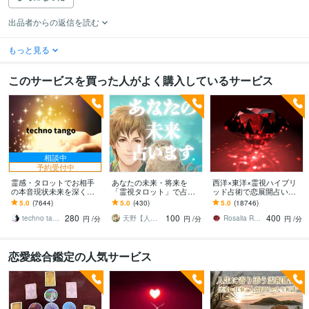
出品者からの返信を読む
もっと見る
このサービスを買った人がよく購入しているサービス
相談中
予約受付中
霊感・タロットでお相手
あなたの未来・将来を
西洋×東洋×霊視ハイブリ
の本音現状未来を深く視
「霊視タロット」で占い
ッド占術で恋展開占いま
ます 恋愛・仕事・家族・
ます 夢を実現するための
す 恋の現状・進展❤️お相
5.0
(7644)
5.0
(430)
5.0
(18746)
人間関係の本質を見抜き
ガイド★あなたの運勢・
手の本心に迫ります
280
100
400
スピード解決へ
適正を知ろう！
techno tango
天野【人生相談・霊感占い師あまの】
Rosalia Rubino
円
/分
円
/分
円
/分
恋愛総合鑑定の人気サービス