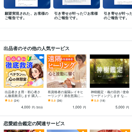
グ
✅潜在意識からのタロットリーディング
願望実現された、お客様の
引き寄せが叶った♡お客様
引き寄せが叶っ
語学力
ご報告です。
のご報告です。
のご報告です。
英語
ビジネスレベル
出品者のその他の人気サービス
出品者さま用・初心者さ
有資格者の遠隔レイキヒ
神樹鑑定・魂の目的 / 使命
ん徹底救済します 購入
ーリング！潜在意識に届
リーディングします なぜ
数：月３０件→１００件
きます 身体の不調・人間
私ばかり辛い目に？生き
5.0
(24)
5.0
(36)
5.0
(18)
に増えた時にやった事全
関係・恋愛・子宝の不安
づらさの正体と魂が求め
4,000
1,000
5,000
て教えるよ♡
を本来の流れへ整えます
る方向が判明
円
/30分
円
円
恋愛総合鑑定の関連サービス