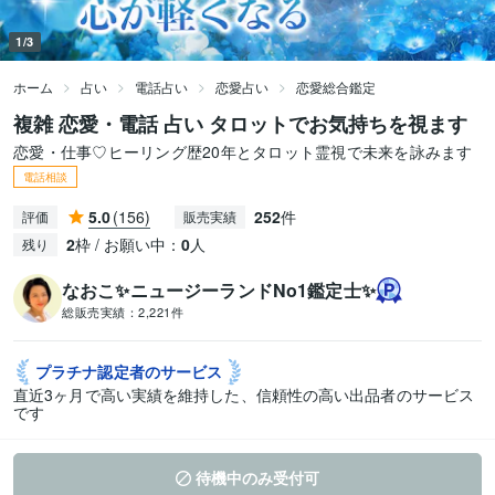
1/3
ホーム
占い
電話占い
恋愛占い
恋愛総合鑑定
複雑 恋愛・電話 占い タロットでお気持ちを視ます
恋愛・仕事♡ヒーリング歴20年とタロット霊視で未来を詠みます
電話相談
5.0
(156)
252
件
評価
販売実績
2
枠 / お願い中：
0
人
残り
なおこ✨ニュージーランドNo1鑑定士✨
総販売実績：
2,221件
プラチナ認定者の
サービス
直近3ヶ月で高い実績を維持した、信頼性の高い出品者のサービス
です
待機中のみ受付可