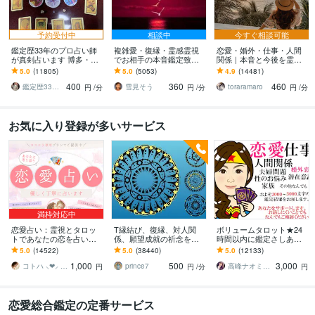
予約受付中
相談中
今すぐ相談可能
鑑定歴33年のプロ占い師
複雑愛・復縁・霊感霊視
恋愛・婚外・仕事・人間
が真剣占います 博多・廓
でお相手の本音鑑定致し
関係｜本音と今後を霊視
屋の純血統占い祈願師
ます 降りて来た言葉をそ
ます 現実重視の鑑定｜本
5.0
(11805)
5.0
(5053)
4.9
(14481)
雷鳥
のままお伝えします。
質と今後の行動を具体的
400
360
460
にお伝えします
鑑定歴33年のプロ占い師 雷鳥
雪見そう
toraramaro
円
/分
円
/分
円
/分
お気に入り登録が多いサービス
満枠対応中
恋愛占い：霊視とタロッ
T縁結び、復縁、対人関
ボリュームタロット★24
トであなたの恋を占いま
係、願望成就の祈念を承
時間以内に鑑定さしあげ
す 復縁・片想い・複雑
ります 対象者の思いと状
ます 3000文字以上の鑑定
5.0
(14522)
5.0
(38440)
5.0
(12133)
愛・夫婦問題…お悩みに
況、対象者との対話、祈
★希望者のみ一部カード
1,000
500
3,000
優しく寄り添います♡
念
開示サービスあり
コトハ ⸜❤︎⸝ 新サービス提供開始✨️
prince7
高峰ナオミ タロット占い師
円
円
/分
円
恋愛総合鑑定の定番サービス