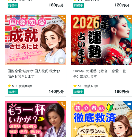
神聖な挨拶「Hongi（ホンギ）」

180
120
円
/分
円
/分
待機中
待機中
をしてくれました。

その瞬間、なぜか涙がこぼれました。

お婆ちゃんは静かに言いました。

「あなたのWairua（魂）は重い記憶で

濁ってるだけ。風も水も、本当の自分に

戻るのを助けてくれるよ」

誰しもが過去の痛みや「こうあるべき」に

縛られています。

国際恋愛/結婚/外国人彼氏/彼女お
2026年 の運勢（総合・恋愛・仕
悩みお聞きします
事）鑑定します
私はニュージーランドの自然と共鳴する

5.0
83
5.0
40
実績
件
実績
件
「本来の周波数」を用いたヒーリングで

140
180
円
/分
円
/分
待機中
待機中
古い殻を脱ぎ捨てあなた本来の輝きを

最大化します。

*··✰⋆｡:ﾟ･*☽:ﾟ･⋆｡✰*··

【あなたが変わる未来へ】

私はこれまでに毒親育ち、離婚、依存
