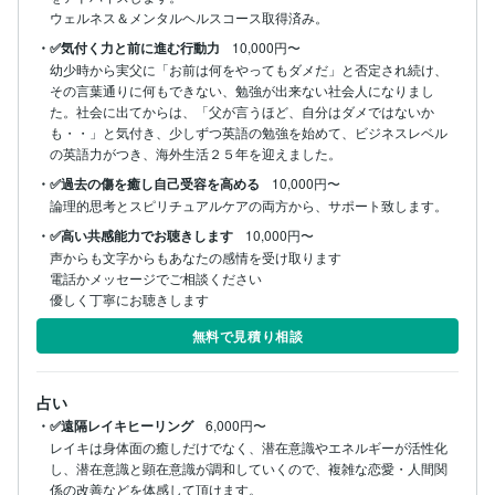
ウェルネス＆メンタルヘルスコース取得済み。
・✅気付く力と前に進む行動力
10,000円〜
幼少時から実父に「お前は何をやってもダメだ」と否定され続け、
その言葉通りに何もできない、勉強が出来ない社会人になりまし
た。社会に出てからは、「父が言うほど、自分はダメではないか
も・・」と気付き、少しずつ英語の勉強を始めて、ビジネスレベル
の英語力がつき、海外生活２５年を迎えました。
・✅過去の傷を癒し自己受容を高める
10,000円〜
論理的思考とスピリチュアルケアの両方から、サポート致します。
・✅高い共感能力でお聴きします
10,000円〜
声からも文字からもあなたの感情を受け取ります‪

電話かメッセージでご相談ください

優しく丁寧にお聴きします
無料で見積り相談
占い
・✅遠隔レイキヒーリング
6,000円〜
レイキは身体面の癒しだけでなく、潜在意識やエネルギーが活性化
し、潜在意識と顕在意識が調和していくので、複雑な恋愛・人間関
係の改善などを体感して頂けます。