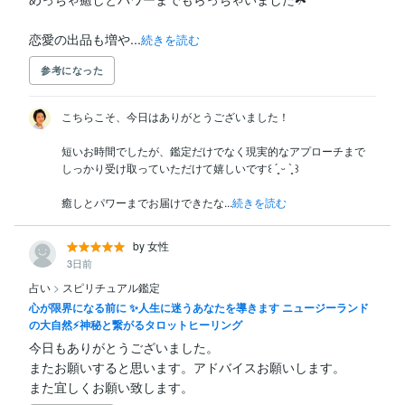
恋愛の出品も増や...
続きを読む
参考になった
こちらこそ、今日はありがとうございました！

短いお時間でしたが、鑑定だけでなく現実的なアプローチまで

しっかり受け取っていただけて嬉しいです꒰ ´͈ ᵕ `͈ ꒱ 

癒しとパワーまでお届けできたな...
続きを読む
by 女性
3日前
占い
>
スピリチュアル鑑定
心が限界になる前に ✨人生に迷うあなたを導きます ニュージーランド
の大自然⚡神秘と繋がるタロットヒーリング
今日もありがとうございました。

またお願いすると思います。アドバイスお願いします。

また宜しくお願い致します。