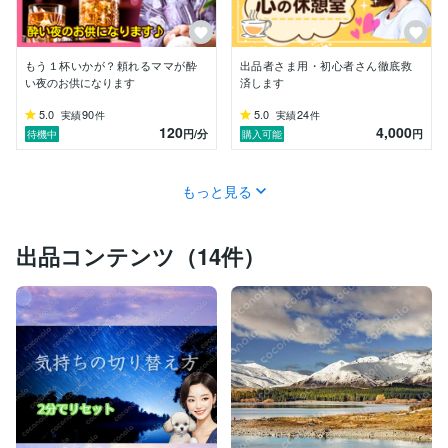
DV裁判等いろんな痛みを通ってきました。

だからこそ、あなたが抱えている言葉に

もう１杯いかが？頼れるママが酔
出品者さま用・初心者さん徹底救
できない痛みを、体験者として

い夜のお供になります
済します
理解できます。

5.0
90
5.0
24
実績
件
実績
件
泣いていても、矛盾していても

120
4,000
円
/分
円
待機中
購入可能
弱くても・・・私は絶対に否定しません。

私のセッションを受けたお客様はみんな

もっと見る
こう言います。

・気づいたら心が軽くなっていた

出品コンテンツ（14件）
・自分の中の答えが見えた

・無理だと思っていた現実が動いた

それはニュージーランドで学んだ

「魂を整える言葉」

「自然とつながる感覚」

「本音を安全に話せる場」

この3つがあなたの魂を整え

止まっていた現実を確実に動かして

いくからです。
