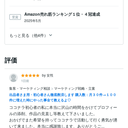
Amazon売れ筋ランキング１位・４冠達成
受賞
2025年5月
もっと見る（他4件）
評価
by 女性
1日前
集客・マーケティング相談
>
マーケティング戦略・立案
出品者さま用・初心者さん徹底救済します 購入数：月３０件→１００
件に増えた時にやった事全て教えるよ♡
ココナラ初心者の私に本当に沢山の時間をかけてプロフィー
ルの添削、作品の見直し等教えて下さいました。

おかげでまた希望を持ってココナラで活動して行く勇気が湧
いて来ました。本当に感謝致します、ありがとうご...