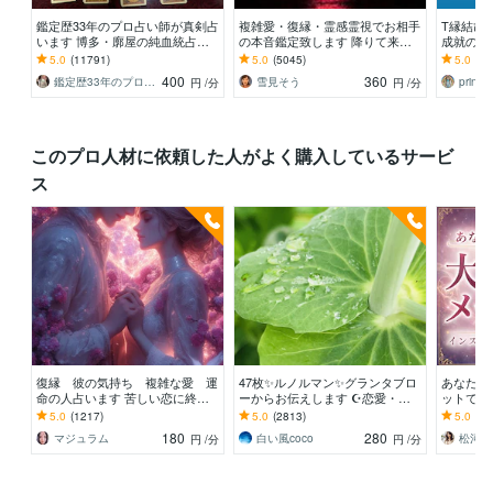
鑑定歴33年のプロ占い師が真剣占
複雑愛・復縁・霊感霊視でお相手
T縁結び
います 博多・廓屋の純血統占い
の本音鑑定致します 降りて来た
成就の祈
祈願師 雷鳥
言葉をそのままお伝えします。
思いと状
5.0
(11791)
5.0
(5045)
5.0
(38
念
400
360
鑑定歴33年のプロ占い師 雷鳥
雪見そう
prince
円
/分
円
/分
このプロ人材に依頼した人がよく購入しているサービ
ス
復縁 彼の気持ち 複雑な愛 運
47枚✨ルノルマン✨グランタブロ
あなたに
命の人占います 苦しい恋に終止
ーからお伝えします ☪️恋愛・仕
ットでお
符を。霊視とカードで二人の未来
事・人間関係✨ルノルマン1度試
リピータ
5.0
(1217)
5.0
(2813)
5.0
(87
を魔女が読み解く
してみませんか✡️
事/家族/
180
280
マジュラム
白い風coco
円
/分
円
/分