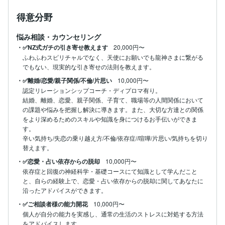
得意分野
悩み相談・カウンセリング
・✅NZ式ガチの引き寄せ教えます
20,000円〜
ふわふわスピリチャルでなく、天使にお願いでも龍神さまに繋がる
でもない、現実的な引き寄せの法則を教えます。
・✅離婚/恋愛/親子関係/不倫/片思い
10,000円〜
認定リレーションシップコーチ・ディプロマ有り。

結婚、離婚、恋愛、親子関係、子育て、職場等の人間関係において
の課題や悩みを把握し解決に導きます。また、大切な方達との関係
をより深めるためのスキルや知識を身につけるお手伝いができま
す。

辛い気持ち/失恋の乗り越え方/不倫/依存症//喧嘩/片思い/気持ちを切り
替えます。
・✅恋愛・占い依存からの脱却
10,000円〜
依存症と回復の神経科学・基礎コースにて知識として学んだこと
と、自らの経験上で、恋愛・占い依存からの脱却に関してあなたに
沿ったアドバイスができます。
・✅ご相談者様の能力開花
10,000円〜
個人が自分の能力を実感し、通常の生活のストレスに対処する方法
をアドバイスします。
