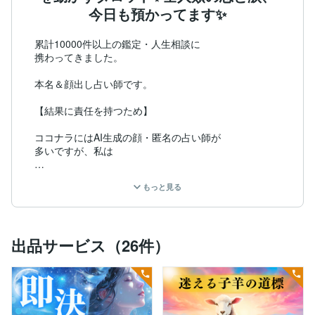
今日も預かってます✨
累計10000件以上の鑑定・人生相談に

携わってきました。

本名＆顔出し占い師です。

【結果に責任を持つため】

ココナラにはAI生成の顔・匿名の占い師が

多いですが、私は

【誠心誠意、あなたの悩みに向き合う覚悟】

もっと見る
を持ってここにいます。

そして、あなたを守ります。

出品サービス（26件）
*··✰⋆｡:ﾟ･*☽:ﾟ･⋆｡✰*··

鑑定を受けたお客様からは

願望実現のご報告が多数届いています。
