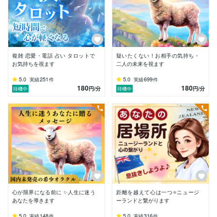
・1年以上音信不通の相手と3日後に

   再会できた

・「絶対無理」と言われた復縁が叶った

・推し活の芸能人と会えた

・複雑恋愛が動き始めた

複雑 恋愛・電話 占い タロットで
疑いたくない！お相手の気持ち・
ポートフォリオにお客様の声を

お気持ちを視ます
二人の未来を視ます
まとめていますのでご覧ください(^^♪

5.0
251
5.0
699
実績
件
実績
件
180
180
*··✰⋆｡:ﾟ･*☽:ﾟ･⋆｡✰*··

円
/分
円
/分
待機中
待機中
【ニュージーランドで目覚めた

地に足のついたスピリチュアル】

ヒーラー歴20年以上。

私の基盤はニュージーランドの自然と先住民族マオリの
文化にあります。

渡航間もない頃、マオリのお婆ちゃんに

出会いました。

心が限界になる前に ✨人生に迷う
距離を越えて心は一つ⭐ニュージ
ある日、鼻と鼻をそっと合わせて

あなたを導きます
ーランドと繋がります
魂と生命力を分かち合う

5.0
148
5.0
316
実績
件
実績
件