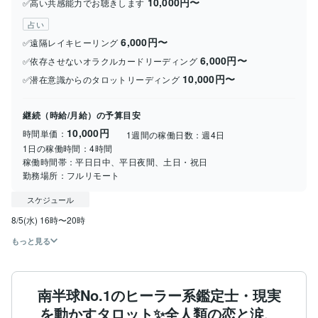
10,000円〜
✅高い共感能力でお聴きします
占い
6,000円〜
✅遠隔レイキヒーリング
6,000円〜
✅依存させないオラクルカードリーディング
10,000円〜
✅潜在意識からのタロットリーディング
継続（時給/月給）の予算目安
10,000円
時間単価：
1週間の稼働日数：
週4日
1日の稼働時間：
4時間
稼働時間帯：
平日日中、平日夜間、土日・祝日
勤務場所：
フルリモート
スケジュール
8/5(水) 16時〜20時
もっと見る
南半球No.1のヒーラー系鑑定士・現実
を動かすタロット✨全人類の恋と涙、