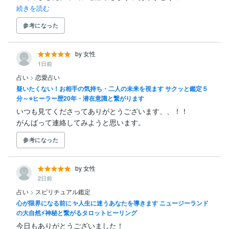
続きを読む
参考になった
by 女性
1日前
占い
>
恋愛占い
疑いたくない！お相手の気持ち・二人の未来を視ます サクッと鑑定５
分～⭐ヒーラー歴20年・潜在意識と繋がります
いつも見てくださってありがとうございます、、！！

がんばって連絡してみようと思います。
参考になった
by 女性
2日前
占い
>
スピリチュアル鑑定
心が限界になる前に ✨人生に迷うあなたを導きます ニュージーランド
の大自然⚡神秘と繋がるタロットヒーリング
今日もありがとうございました！
