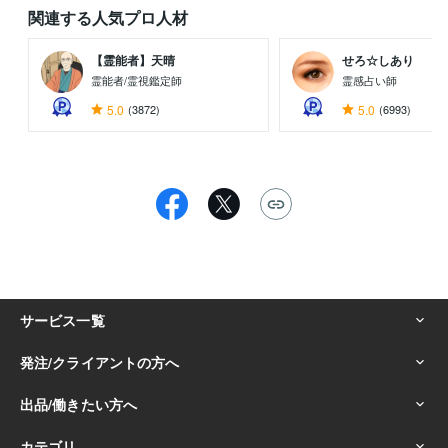
関連する人気プロ人材
【霊能者】天晴
せろ☆しあり
霊能者/霊視鑑定師
霊感占い師
5.0
(3872)
5.0
(6993)