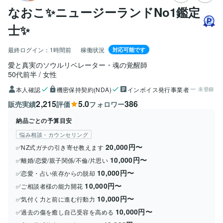
なおこ✨ニュージーランドNo1鑑定
士✨
最終ログイン：
1時間前
稼働状況
対応可能です
愛と真実のソウルリベレーター・魂の覚醒師
50代前半
女性
本人確認
機密保持契約(NDA)
インボイス発行事業者
未登録
2,215
5.0
386
販売実績
評価
フォロワー
納品ごとの予算目安
悩み相談・カウンセリング
20,000円〜
✅NZ式ガチの引き寄せ教えます
10,000円〜
✅離婚/恋愛/親子関係/不倫/片思い
10,000円〜
✅恋愛・占い依存からの脱却
10,000円〜
✅ご相談者様の能力開花
10,000円〜
✅気付く力と前に進む行動力
10,000円〜
✅過去の傷を癒し自己受容を高める