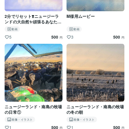
*··✰⋆｡:ﾟ･*☽:ﾟ･⋆｡✰*··

2分でリセット❣️ニュージーラ
M様用ムービー
ンドの大自然✨頑張るあなたへ
【迷子のあなたへ】

癒しと励ましのヒーリングナレ
動画
動画
ーション動画
どれだけ傷ついても、つまずいても

500
500
5
3
あなたの魂はまだちゃんと生きています。

円
円
そして、もう一度幸せになる力を

持っています。

どうか一人で抱え込まないでくださいね。

本来のあなたに戻るまで

私はここで寄り添います。

一緒に新しい扉を開きましょう。

あなたとお話できるのを心から

ニュージーランド・南島の牧場
ニュージーランド・南島の牧場
楽しみにしています✨
の日常①
の冬の朝
画像・イラスト
画像・イラスト
500
500
1
1
円
円