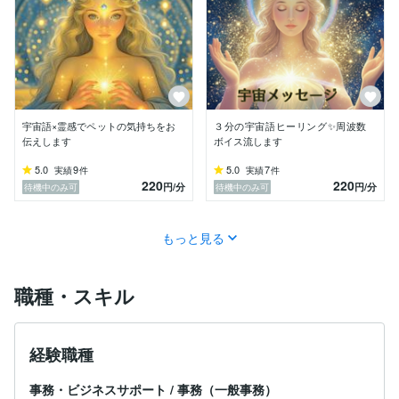
宇宙語×霊感でペットの気持ちをお
３分の宇宙語ヒーリング✨周波数
伝えします
ボイス流します
5.0
9
5.0
7
実績
件
実績
件
220
220
円
/分
円
/分
待機中のみ可
待機中のみ可
もっと見る
職種・スキル
経験職種
事務・ビジネスサポート
/
事務（一般事務）