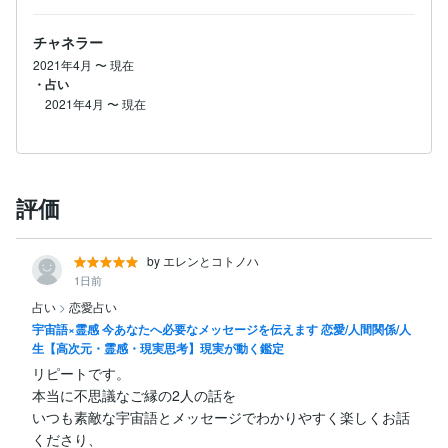
チャネラー
2021年4月
〜
現在
・占い
2021年4月
〜
現在
評価
by エレンとコトノハ
1日前
占い
>
恋愛占い
宇宙語×霊感 今あなたへ必要なメッセージを伝えます 恋愛/人間関係/人
生【高次元・霊感・現実思考】現実が動く鑑定
リピートです。

本当に不思議なご縁の2人の話を

いつも素敵な宇宙語とメッセージでわかりやすく楽しくお話
くださり、
