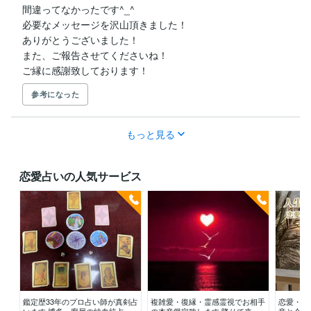
間違ってなかったです^_^

必要なメッセージを沢山頂きました！

ありがとうございました！

また、ご報告させてくださいね！

ご縁に感謝致しております！
参考になった
もっと見る
恋愛占いの人気サービス
鑑定歴33年のプロ占い師が真剣占
複雑愛・復縁・霊感霊視でお相手
恋愛・婚