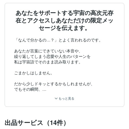
あなたをサポートする宇宙の高次元存
在とアクセスしあなただけの限定メッ
セージを伝えます。
「なんで分かるの…？」とよく言われるのです。

あなたが言葉にできていない本音や、

繰り返してしまう恋愛や人生のパターンを

私は宇宙語でそのまま読み取ります。

ごまかしはしません。

だから少しドキッとするかもしれませんが、

でもその瞬間、

不思議と心がスッと軽くなっていきます。

もっと見る
私は生まれつき“宇宙語”を話すチャネラーです。

幼少期から無意識に話していたこの言語は、

出品サービス（14件）
あなたを導くガイドと直接つながるもの。
