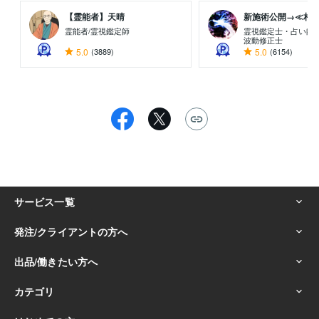
【霊能者】天晴
新施術公開→≪相手意
霊能者/霊視鑑定師
霊視鑑定士・占い師
波動修正士
5.0
(3889)
5.0
(6154)