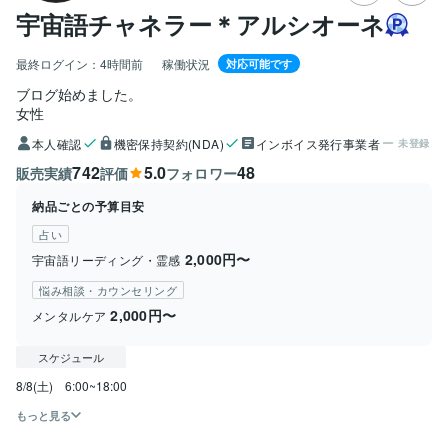
宇宙語チャネラー＊アルシオーネ
最終ログイン：
4時間前
稼働状況
対応可能です
ブログ始めました。
女性
本人確認
機密保持契約(NDA)
インボイス発行事業者
未登録
742
5.0
48
販売実績
評価
フォロワー
納品ごとの予算目安
占い
2,000円〜
宇宙語リーディング・霊感
悩み相談・カウンセリング
2,000円〜
メンタルケア
スケジュール
8/8(土)　6:00~18:00
もっと見る