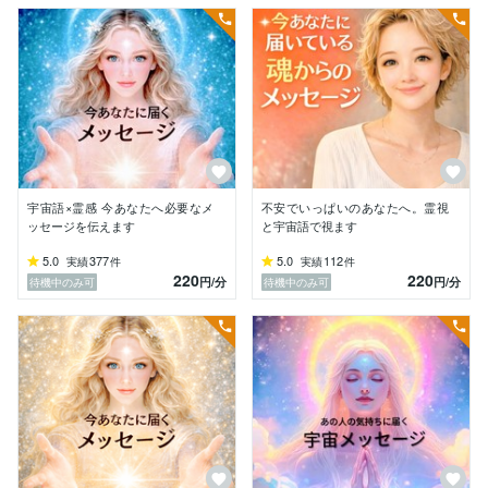
【宇宙語 → 日本語】へ同時に変換し、

今のあなたに必要なメッセージを

現実でどう動けばいいかまで落とし込みます。

・高次元ガイドからのあなたの魂の本質

・人生において今必要な考えや行動

・繰り返し起こるパターンの根本

・今あなたがどう動くべきか

・心のブロックの解放と軸の安定

宇宙語×霊感 今あなたへ必要なメ
不安でいっぱいのあなたへ。霊視
スピリチュアルだけでなく、

ッセージを伝えます
と宇宙語で視ます
“現実が動くアドバイス”まで伝えます。

5.0
377
5.0
112
実績
件
実績
件
220
220
こんな方へ☘️

円
/分
円
/分
待機中のみ可
待機中のみ可
・今すぐ答えがほしい

・理由が分からずにモヤモヤする

・人生や恋愛の方向性が分からない

・心からの思いが分からない

・同じ悩みを繰り返している

・もう迷うのを終わらせたい

・スピリチュアルな話がしたい

受けた後は✨
