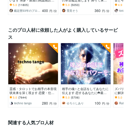
います 博多・廓屋の純血統占い
の本音鑑定致します 降りて来た
音と今後
祈願師 雷鳥
言葉をそのままお伝えします。
鑑定｜本
5.0
(11805)
5.0
(5053)
4.9
(14
にお伝え
400
360
鑑定歴33年のプロ占い師 雷鳥
雪見そう
torara
円
/分
円
/分
このプロ人材に依頼した人がよく購入しているサービ
ス
霊感・タロットでお相手の本音現
相手の魂✨と会話をしてあなたに
ズバリ！
状未来を深く視ます 恋愛・仕
伝えます 恋するあなたに☘️最高
に解決聞
事・家族・人間関係の本質を見抜
のチャンスを！
年！生ま
5.0
(7644)
5.0
(5706)
5.0
(45
きスピード解決へ
ください
280
100
techno tango
せろ☆しあり
Rubo
円
/分
円
/分
関連する人気プロ人材