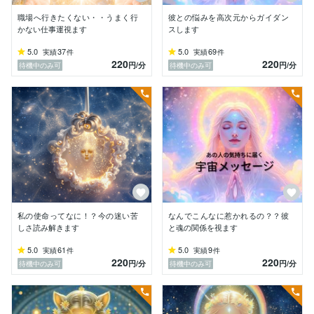
・モヤモヤの正体がハッキリする

・どう動けばいいか迷わなくなる

職場へ行きたくない・・うまく行
彼との悩みを高次元からガイダン
・気持ちが落ち着き、自分軸が戻る

かない仕事運視ます
スします
・状況が自然と動き出す

5.0
37
5.0
69
実績
件
実績
件
220
220
円
/分
円
/分
待機中のみ可
待機中のみ可
耳障りのいいことだけは言いません。

必要なことを、そのまま伝えます。

今すぐ答えが欲しい方、お電話くださいね。

必要なメッセージは、もう用意されています。

あなた様のご相談しっかりと受け止めます。
私の使命ってなに！？今の迷い苦
なんでこんなに惹かれるの？？彼
しさ読み解きます
と魂の関係を視ます
5.0
61
5.0
9
実績
件
実績
件
220
220
円
/分
円
/分
待機中のみ可
待機中のみ可