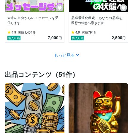
未来の自分からのメッセージを受
霊感最適化鑑定、あなたの霊感を
信します
理想の状態へ導きます
4.9
1,434
4.9
794
実績
件
実績
件
7,000
2,500
円
円
購入可能
購入可能
もっと見る
出品コンテンツ（51件）