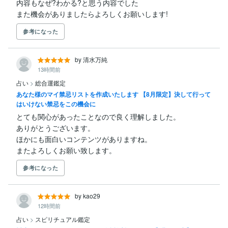
内容もなぜ?わかる?と思う内容でした

また機会がありましたらよろしくお願いします!
参考になった
by 清水万純
13時間前
占い
>
総合運鑑定
あなた様のマイ禁忌リストを作成いたします 【8月限定】決して行って
はいけない禁忌をこの機会に
とても関心があったことなので良く理解しました。

ありがとうございます。

ほかにも面白いコンテンツがありますね。

またよろしくお願い致します。
参考になった
by kao29
12時間前
占い
>
スピリチュアル鑑定