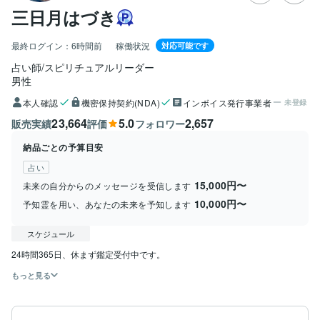
三日月はづき
最終ログイン：
6時間前
稼働状況
対応可能です
占い師/スピリチュアルリーダー
男性
本人確認
機密保持契約(NDA)
インボイス発行事業者
未登録
23,664
5.0
2,657
販売実績
評価
フォロワー
納品ごとの予算目安
占い
15,000円〜
未来の自分からのメッセージを受信します
10,000円〜
予知霊を用い、あなたの未来を予知します
スケジュール
もっと見る