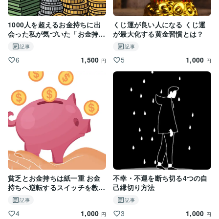
1000人を超えるお金持ちに出
くじ運が良い人になる くじ運
会った私が気づいた「お金持ち
が最大化する黄金習慣とは？
へと近づく行動・習慣」
記事
記事
1,500
1,000
6
5
円
円
貧乏とお金持ちは紙一重 お金
不幸・不運を断ち切る4つの自
持ちへ逆転するスイッチを教え
己縁切り方法
ます
記事
記事
1,000
1,000
4
3
円
円