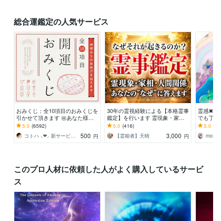
総合運鑑定の人気サービス
おみくじ：全10項目のおみくじを
30年の霊視経験による【本格霊事
霊感✖現
引かせて頂きます ㊙あなた様が
鑑定】を行います 霊現象・家
でも丁寧
この先どう進むかの道しるべにな
相・家系・先祖・土地・人間関
総合鑑定
5.0
(6592)
5.0
(416)
5.0
(98
さってください！
係・悪縁・因縁・厄払い
かくかろ
500
3,000
コトハ ⸜❤︎⸝ 新サービス提供開始✨️
【霊能者】天晴
momo
円
円
このプロ人材に依頼した人がよく購入しているサービ
ス