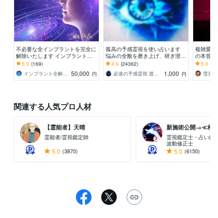
不必要な全インプラントを完全に
孤高の予感霊視を使い占います
複雑愛・
解除いたします インプラント全
悩みの全般を磨き上げ、研ぎ澄ま
の本音鑑
解除創始者 × 魂の解放・カルマ浄
した予感より霊視により導きます
言葉をそ
5.0
(169)
4.9
(24362)
5.0
(50
化・能力開花
50,000
1,000
インプラント全解除創始者｜魂王DaI⭐︎
必達の予感霊視 渡邊 潤一
雪見そ
円
円
関連する人気プロ人材
【霊能者】天晴
新施術公開→≪相手意
霊能者/霊視鑑定師
霊視鑑定士・占い師
波動修正士
5.0
(3870)
5.0
(6150)