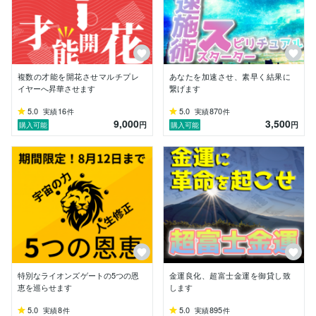
-------------------------------

《プロフィール》

★キャリア：10年以上

複数の才能を開花させマルチプレ
あなたを加速させ、素早く結果に
★鑑定実績：1万件超

イヤーへ昇華させます
繋げます
★鑑定方法：霊視、スピリチュアル、サブリミナルメッ
セージ、読心伝達、ヒーリング、波動送信、思念伝達な
5.0
16
5.0
870
実績
件
実績
件
9,000
3,500
ど

円
円
購入可能
購入可能
★経歴：幼少期に両親からスピリチュアルの洗礼を受
け、10歳の頃には完全開眼し、それ以降人には見えな
いものが見えるようになる。

大学卒業と同時に海外へと渡り、本格的な修行を開始。

様々な悩みや人に対応できるだけのスキルを現地にて会
得。

帰国後は対面鑑定師として活動し、そこで人を導くこと
に目覚める。

以降はスピリチュアルの指導者として活動中。

-------------------------------

特別なライオンズゲートの5つの恩
金運良化、超富士金運を御貸し致
恵を巡らせます
します
《お知らせ》

5.0
8
5.0
895
実績
件
実績
件