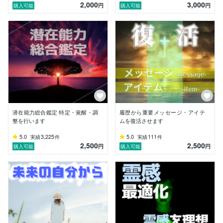
2,000
3,000
円
円
購入可能
購入可能
同じ占い師(同業者)からの悪質な悪戯や嫌がらせによる
「低評価」被害に遭っております。

別アカウントや人を雇ってそういった低評価攻撃を仕掛
けられており、本当に胸を痛めるばかりではございます
が、そういった方に関しましてはすぐにココナラの運営
様に報告し、以降のお取引はキャンセル及びブロック対
応とさせていただきます。

また、私がお送りした鑑定結果を許可なく二次販売およ
び二次利用(共有・公開)されているご報告を特定の方々
からいただいております。

そして匿名の掲示板による誹謗中傷や威力業務妨害等の
潜在能力総合鑑定 特定・覚醒・調
履歴から重要メッセージ・アイテ
被害も受けており、これらに関しましては然るべきご対
整を行います
ムを復活させます
応をさせていただきますこと、ご了承ください。

5.0
3,225
5.0
111
実績
件
実績
件
2,500
2,500
円
円
購入可能
購入可能
↑一部、法的措置をとらせていただきました。

(※現在も継続中)