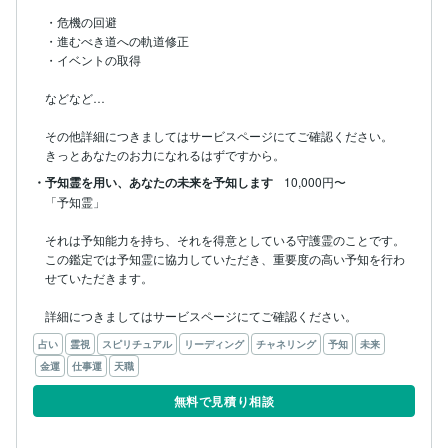
・危機の回避

・進むべき道への軌道修正

・イベントの取得

などなど…

その他詳細につきましてはサービスページにてご確認ください。

きっとあなたのお力になれるはずですから。
・予知霊を用い、あなたの未来を予知します
10,000円〜
「予知霊」

それは予知能力を持ち、それを得意としている守護霊のことです。

この鑑定では予知霊に協力していただき、重要度の高い予知を行わ
せていただきます。

詳細につきましてはサービスページにてご確認ください。
占い
霊視
スピリチュアル
リーディング
チャネリング
予知
未来
金運
仕事運
天職
無料で見積り相談