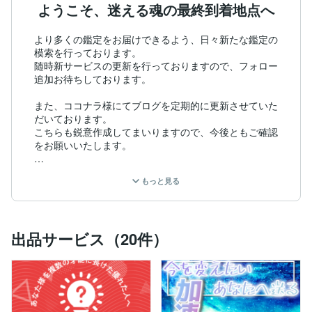
ようこそ、迷える魂の最終到着地点へ
より多くの鑑定をお届けできるよう、日々新たな鑑定の
模索を行っております。

随時新サービスの更新を行っておりますので、フォロー
追加お待ちしております。

また、ココナラ様にてブログを定期的に更新させていた
だいております。

こちらも鋭意作成してまいりますので、今後ともご確認
をお願いいたします。

-------------------------------

もっと見る
《DMについて》

ここ最近DMが殺到しております。

出品サービス（20件）
そのために一部ご内容に関しましてはご返答が出来ない
場合がありますこと、予めご了承ください。

(※お見積り依頼に関しましてはなるべく早くご対応出来
るように努めますが、どうしても鑑定中はご返答が遅れ
ますので、温かいお心でお待ちいただけますと幸甚に存
じます)
