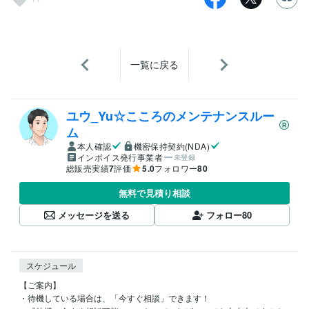
一覧に戻る
ユウ_Yu☆こころのメンテナンスルー
ム
本人確認
機密保持契約(NDA)
インボイス発行事業者
未登録
総販売実績
7
評価
5.0
フォロワー
80
無料で見積り相談
メッセージを送る
フォロー
80
スケジュール
【ご案内】

・待機している場合は、「今すぐ相談」できます！
