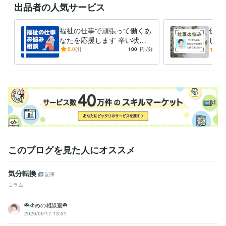
得意分野
出品者の人気サービス
悩み相談・カウンセリング
メンタルヘルス・生き方相談
HSP相談
福祉相談
愚痴聴き、傾聴
福祉の仕事で頑張って働くあ
仕事
メンタルヘルス
仕事
hsp
福祉
傾聴
人間関係
不安
恋愛
結婚
片頭痛
なたを応援します 辛い状況
しま
学習指導・資格・キャリア相談
働き方相談
福祉の資格相談
から抜け出して、新たな人生
んか
5.0
(1)
100
円
/分
5.0
キャリア
仕事
働き方
転職
将来
夢
を歩き始めましょう♪
しま
このブログを見た人にオススメ
気分転換
記事
コラム
☘️ゆめの相談室☘️
2026/06/17 13:51