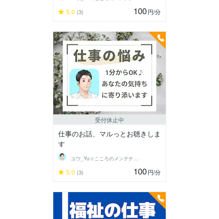
100
5.0
円
/分
(3)
受付休止中
仕事のお話、マルっとお聴きしま
す
ユウ_Yu☆こころのメンテナンスルーム
100
5.0
円
/分
(3)