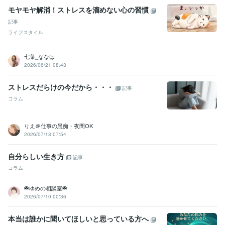
モヤモヤ解消！ストレスを溜めない心の習慣
記事
ライフスタイル
七葉_ななは
2026/06/21 08:43
ストレスだらけの今だから・・・
記事
コラム
りえ＠仕事の愚痴・夜間OK
2026/07/13 07:54
自分らしい生き方
記事
コラム
☘️ゆめの相談室☘️
2026/07/10 00:36
本当は誰かに聞いてほしいと思っている方へ