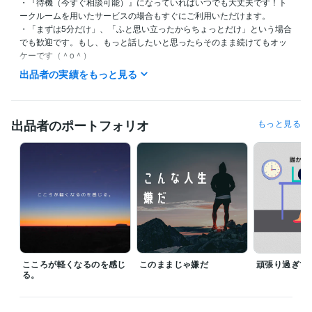
・『待機（今すぐ相談可能）』になっていればいつでも大丈夫です！ト
ークルームを用いたサービスの場合もすぐにご利用いただけます。

・「まずは5分だけ」、「ふと思い立ったからちょっとだけ」という場合
でも歓迎です。もし、もっと話したいと思ったらそのまま続けてもオッ
ケーです（＾o＾）

・トークルームを用いた相談サービスは、随時受け付けています。ご購
出品者の実績をもっと見る
入いただいてから、当日または翌日に返信するようにいたします。

・ご希望の曜日、日にち、時間があれば調整・対応しますので、まずは
メッセージにてお気軽にお問合せくださいね。
出品者のポートフォリオ
もっと見る
経験職種
ライフスタイル・その他 / カウンセラー・コーチ
経験年数 : 15年
ライフスタイル・その他 / 公務員
経験年数 : 15年
資格・検定
産業カウンセラー
取得年 : 2013年
社会福祉士
取得年 : 2015年
精神保健福祉士
取得年 : 2017年
その他ツール
カウンセリング・相談支援:15年
こころが軽くなるのを感じ
このままじゃ嫌だ
頑張り過ぎて
福祉・精神保健に関する経験・知識:15年
る。
メンタルヘルスに関する相談:15年