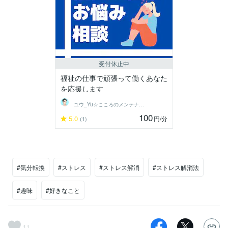
受付休止中
福祉の仕事で頑張って働くあなた
を応援します
ユウ_Yu☆こころのメンテナンスルーム
100
5.0
円
/分
(1)
#気分転換
#ストレス
#ストレス解消
#ストレス解消法
#趣味
#好きなこと
11