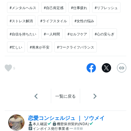
#メンタルヘルス
#自己肯定感
#仕事疲れ
#リフレッシュ
#ストレス解消
#ライフスタイル
#女性の悩み
#自信を持ちたい
#一人時間
#セルフケア
#心の安らぎ
#忙しい
#将来が不安
#ワークライフバランス
9
一覧に戻る
恋愛コンシェルジュ ｜ ソウメイ
本人確認
機密保持契約(NDA)
インボイス発行事業者
未登録