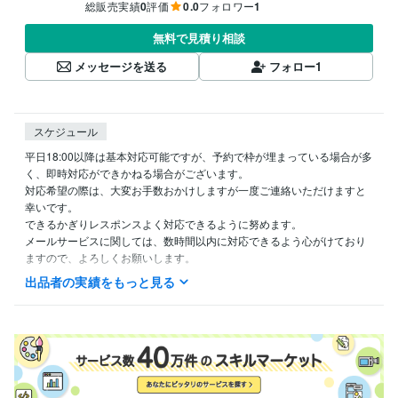
総販売実績
0
評価
0.0
フォロワー
1
無料で見積り相談
メッセージを送る
フォロー
1
スケジュール
平日18:00以降は基本対応可能ですが、予約で枠が埋まっている場合が多
く、即時対応ができかねる場合がございます。

対応希望の際は、大変お手数おかけしますが一度ご連絡いただけますと
幸いです。

できるかぎりレスポンスよく対応できるように努めます。

メールサービスに関しては、数時間以内に対応できるよう心がけており
ますので、よろしくお願いします。
出品者の実績をもっと見る
経験職種
ライフスタイル・その他 / カウンセラー・コーチ
経験年数 : 7年
資格・検定
メンタル心理カウンセラー
取得年 : 2022年
上級心理カウンセラー
取得年 : 2022年