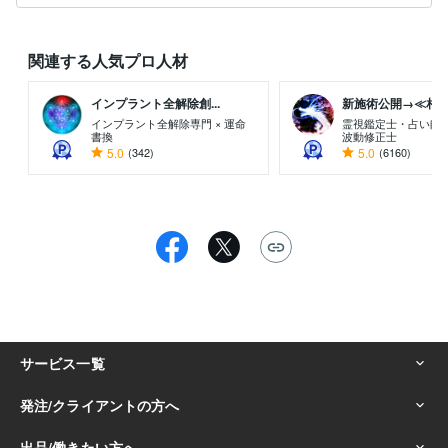
関連する人気プロ人材
インプラント全解除創...
新施術公開→≪相手意
インプラント全解除専門 × 運命
霊視鑑定士・占い師
書換
波動修正士
5.0
(342)
5.0
(6160)