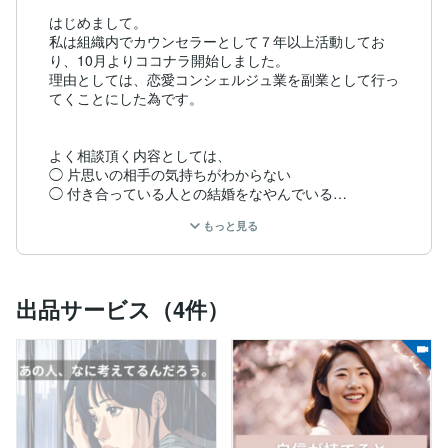
はじめまして。

私は組織内でカウンセラーとして７年以上活動してお
り、10月よりココナラ開始しました。

理由としては、恋愛コンシェルジュ業を副業として行っ
てくことにした為です。

よく相談頂く内容としては、

◯ 片思いの相手の気持ちがわからない

◯ 付き合っている人との結婚をなやんでいる

◯ 自分を否定してしまい、恋愛全般がうまくいかない

もっと見る
◯ 不倫をしているが、未来が見えない

◯ 婚活で進展がない

◯ 恋人との結婚に向けたステップが見えない

出品サービス（4件）
などがあります。

もし、これらの悩みがあれば、今回は解決する　「答
え」　をお教えします。
