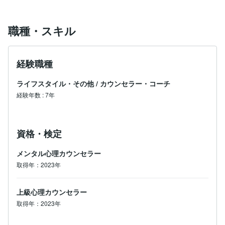
映画ジャンルに興味を持ってくれたものの、良いと思っ
てくれるか不安」「紹介したものが合わなくて嫌われて
しまうのではないか」など、

職種・スキル
自信がないというだけで、悩みというのはたくさん出て
きてしまいます。

経験職種
逆に自信をつけるだけで、これらの事は解消すると言っ
てもいいでしょう。

ライフスタイル・その他
/
カウンセラー・コーチ
しかし、自信をつけただけでは、どのように行動すれば
良いのかという部分までは見えてこないかと思います。

経験年数
:
7年
そういった部分を一緒に考え、解決していくのがコーチ
ングカウンセラーの役割です。

時間はかかりますが、大切な事は、次にどんな悩みが出
資格・検定
てきても自分で解決していける能力をつけること。

が必要であり重要であると考えています。

ココナラのサービス上、単発でしかサポートできないの
メンタル心理カウンセラー
ですが、その分気軽に試してみてくれればと思います。

取得年：2023年
最後まで読んで頂きありがとうございます。

今回書いた「自信を持つ」という事がわかっただけで、
上級心理カウンセラー
悩み解決できる人もたくさん見てきましたので

取得年：2023年