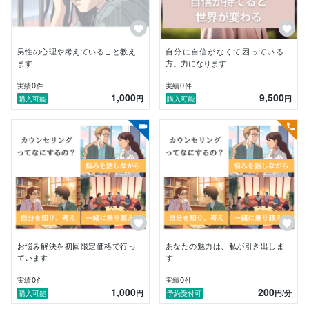
それは、　”自信”　をつける事です。

男性の心理や考えていること教え
自分に自信がなくて困っている
ます
方。力になります
0
0
実績
件
実績
件
1,000
9,500
えっ！？そんなこと。

円
円
購入可能
購入可能
と思ったかもしれません。

しかし、私のもとに訪れる人のほぼ全員に共通している
こととして、自信が無いことがあげられます。

では自信が無いだけで、本当に悩みにつながるのか。

そして自信を持つだけで、本当に解決に大きく近づくの
かを考えてみたいと思います。

片思いの人を振り向かせたい場合であれば、自分に自信
お悩み解決を初回限定価格で行っ
あなたの魅力は、私が引き出しま
がないので「連絡すると嫌がられるのではないか」であ
ています
す
ったり、デートに誘おうにも「紹介したお店が口に合わ
0
0
実績
件
実績
件
なかったらどうしよう。」と思ってしまって誘えなくな
1,000
200
円
円
/分
購入可能
予約受付可
ってしまったり、他にも「自分の好きな音楽ジャンルや