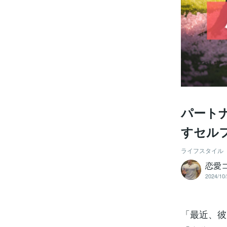
パート
すセル
ライフスタイル
恋愛
2024/10/
「最近、彼