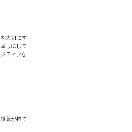
身を大切にす
後回しにして
ポジティブな
ぐ感覚が持て