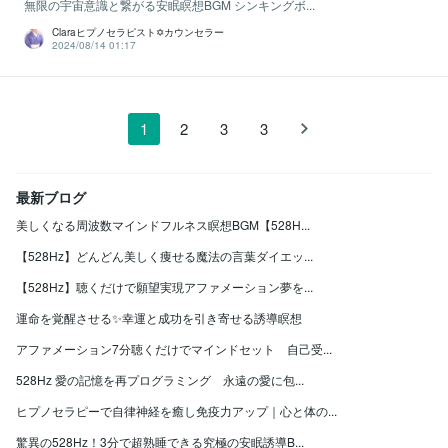
無限の宇宙意識と繋がる安眠瞑想BGM シンキングボ...
Claraヒプノセラピスト✡カウンセラー
2024/08/14 01:17
1
2
3
3
最新ブログ
美しくなる周波数マインドフルネス瞑想BGM【528H...
【528Hz】どんどん美しく痩せる魔法の言葉ダイエッ...
【528Hz】聴くだけで願望実現アファメーション夢を...
運命を覚醒させる✨幸運と成功を引き寄せる誘導瞑想
アファメーション7分聴くだけでマインドセット 自己受...
528Hz 愛の記憶を再プログラミング 永遠の愛に包...
ヒプノセラピーで自律神経を癒し免疫力アップ｜心と体の...
驚異の528Hz！3分で超熟睡できる究極の安眠誘導B...