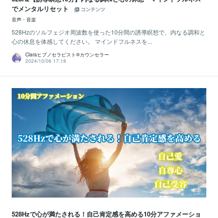
でメンタルリセット
コンテンツ
音声・音楽
528Hzのソルフェジオ周波数を使った10分間の誘導瞑想で、内なる調和と
心の休息を体感してください。 マインドフルネスを...
Claraヒプノセラピスト✡カウンセラー
2024/10/06 17:18
528Hzで心が満たされる！自己肯定感を高める10分アファメーショ