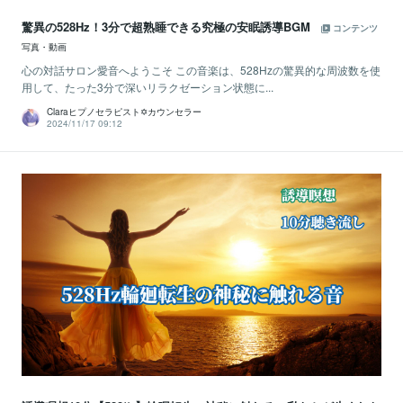
驚異の528Hz！3分で超熟睡できる究極の安眠誘導BGM
コンテンツ
写真・動画
心の対話サロン愛音へようこそ この音楽は、528Hzの驚異的な周波数を使
用して、たった3分で深いリラクゼーション状態に...
Claraヒプノセラピスト✡カウンセラー
2024/11/17 09:12