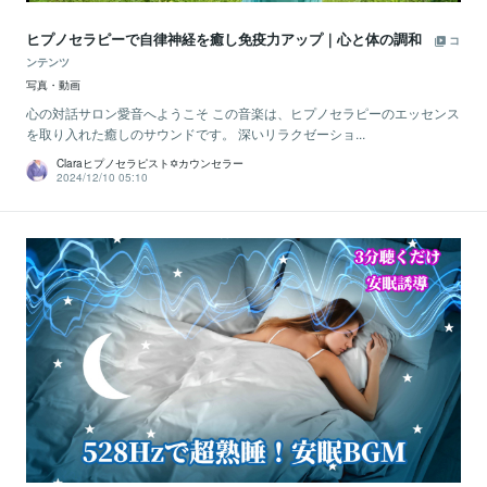
ヒプノセラピーで自律神経を癒し免疫力アップ｜心と体の調和
コ
ンテンツ
写真・動画
心の対話サロン愛音へようこそ この音楽は、ヒプノセラピーのエッセンス
を取り入れた癒しのサウンドです。 深いリラクゼーショ...
Claraヒプノセラピスト✡カウンセラー
2024/12/10 05:10