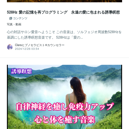
528Hz 愛の記憶を再プログラミング 永遠の愛に包まれる誘導瞑想
コンテンツ
写真・動画
心の対話サロン愛音へようこそ この音楽は、ソルフェジオ周波数528Hzを
基調にした誘導瞑想音楽です。 528Hzは「愛の...
Claraヒプノセラピスト✡カウンセラー
2024/12/26 03:54