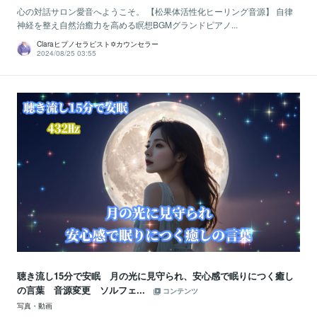
心の対話サロン愛音へようこそ。 【松果体活性化ヒーリング音源】 自律
神経を整え自然治癒力を高める瞑想BGMグランドピアノ...
Claraヒプノセラピスト✡カウンセラー
2024/08/25 03:55
聴き流し15分で安眠 月の光に見守られ、安心感で眠りにつく癒し
の言葉 音源変更 ソルフェ...
コンテンツ
写真・動画