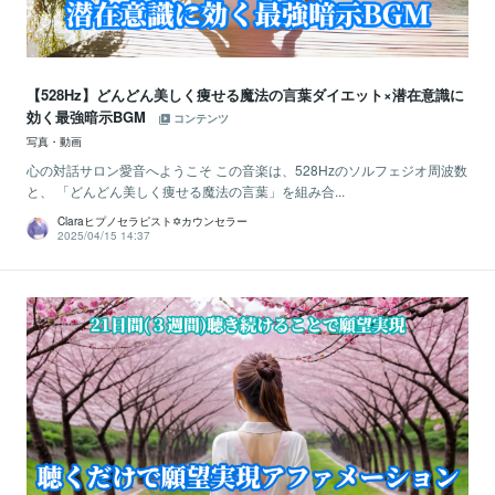
【528Hz】どんどん美しく痩せる魔法の言葉ダイエット×潜在意識に
効く最強暗示BGM
コンテンツ
写真・動画
心の対話サロン愛音へようこそ この音楽は、528Hzのソルフェジオ周波数
と、 「どんどん美しく痩せる魔法の言葉」を組み合...
Claraヒプノセラピスト✡カウンセラー
2025/04/15 14:37