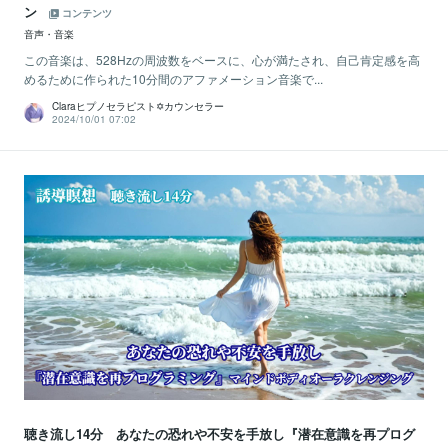
ン
コンテンツ
音声・音楽
この音楽は、528Hzの周波数をベースに、心が満たされ、自己肯定感を高
めるために作られた10分間のアファメーション音楽で...
Claraヒプノセラピスト✡カウンセラー
2024/10/01 07:02
聴き流し14分 あなたの恐れや不安を手放し『潜在意識を再プログ