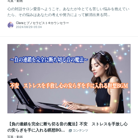
写真・動画
心の対話サロン愛音へようこそ。あなたが今とても苦しい悩みを抱えてい
たら、その悩みはあなたの考えや努力によって解消出来る問...
Claraヒプノセラピスト✡カウンセラー
2024/08/29 05:04
【負の連鎖を完全に断ち切る音の魔法】不安 ストレスを手放し心
の安らぎを手に入れる瞑想BG...
コンテンツ
写真・動画