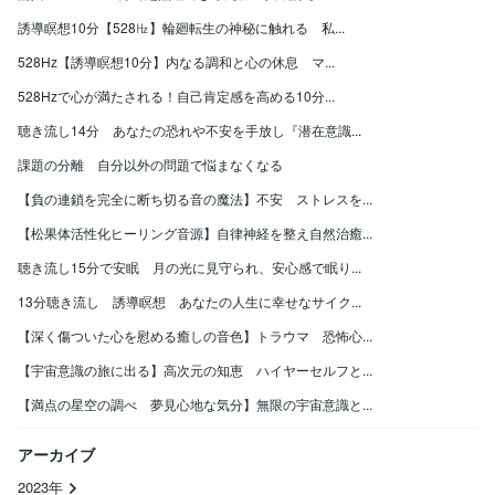
誘導瞑想10分【528㎐】輪廻転生の神秘に触れる 私...
528Hz【誘導瞑想10分】内なる調和と心の休息 マ...
528Hzで心が満たされる！自己肯定感を高める10分...
聴き流し14分 あなたの恐れや不安を手放し『潜在意識...
課題の分離 自分以外の問題で悩まなくなる
【負の連鎖を完全に断ち切る音の魔法】不安 ストレスを...
【松果体活性化ヒーリング音源】自律神経を整え自然治癒...
聴き流し15分で安眠 月の光に見守られ、安心感で眠り...
13分聴き流し 誘導瞑想 あなたの人生に幸せなサイク...
【深く傷ついた心を慰める癒しの音色】トラウマ 恐怖心...
【宇宙意識の旅に出る】高次元の知恵 ハイヤーセルフと...
【満点の星空の調べ 夢見心地な気分】無限の宇宙意識と...
アーカイブ
2023年