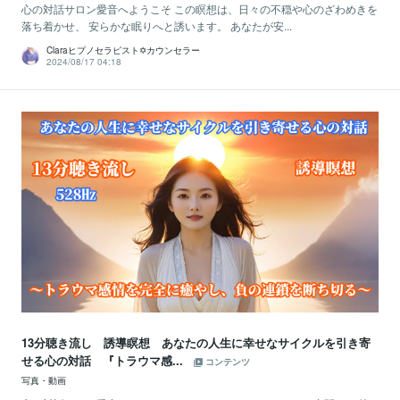
心の対話サロン愛音へようこそ この瞑想は、日々の不穏や心のざわめきを
落ち着かせ、 安らかな眠りへと誘います。 あなたが安...
Claraヒプノセラピスト✡カウンセラー
2024/08/17 04:18
13分聴き流し 誘導瞑想 あなたの人生に幸せなサイクルを引き寄
せる心の対話 『トラウマ感...
コンテンツ
写真・動画