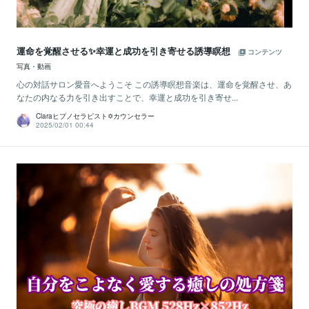
運命を覚醒させる✨幸運と成功を引き寄せる誘導瞑想
コンテンツ
写真・動画
心の対話サロン愛音へようこそ この誘導瞑想音楽は、運命を覚醒させ、あ
なたの内なる力を引き出すことで、幸運と成功を引き寄せ...
Claraヒプノセラピスト✡カウンセラー
2025/02/01 00:44