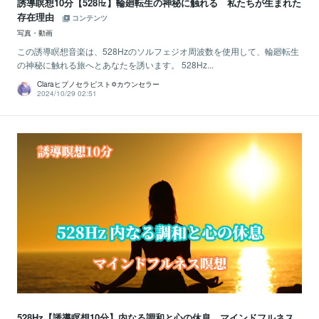
誘導瞑想10分【528㎐】輪廻転生の神秘に触れる 私たちが生まれた
存在理由
コンテンツ
写真・動画
この誘導瞑想音楽は、528Hzのソルフェジオ周波数を使用して、輪廻転生
の神秘に触れる旅へとあなたを誘います。 528Hz...
Claraヒプノセラピスト✡カウンセラー
2024/10/29 02:51
528Hz【誘導瞑想10分】内なる調和と心の休息 マインドフルネス