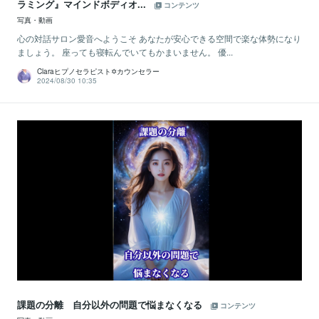
ラミング』マインドボディオ...
コンテンツ
写真・動画
心の対話サロン愛音へようこそ あなたが安心できる空間で楽な体勢になり
ましょう。 座っても寝転んでいてもかまいません。 優...
Claraヒプノセラピスト✡カウンセラー
2024/08/30 10:35
課題の分離 自分以外の問題で悩まなくなる
コンテンツ