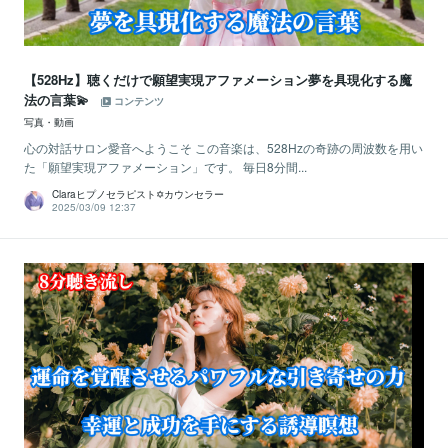
【528Hz】聴くだけで願望実現アファメーション夢を具現化する魔
法の言葉💫
コンテンツ
写真・動画
心の対話サロン愛音へようこそ この音楽は、528Hzの奇跡の周波数を用い
た「願望実現アファメーション」です。 毎日8分間...
Claraヒプノセラピスト✡カウンセラー
2025/03/09 12:37