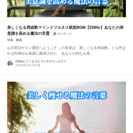
美しくなる周波数マインドフルネス瞑想BGM【528Hz】あなたの美
意識を高める魔法の言霊
コンテンツ
写真・動画
心の対話サロン愛音へようこそ この音楽は「美しくなる周波数」とも呼ば
れる528Hzを基調に構成された、 あなたの内なる美...
Claraヒプノセラピスト✡カウンセラー
2025/04/24 04:39