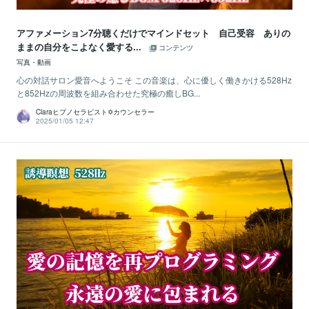
アファメーション7分聴くだけでマインドセット 自己受容 ありの
ままの自分をこよなく愛する...
コンテンツ
写真・動画
心の対話サロン愛音へようこそ この音楽は、心に優しく働きかける528Hz
と852Hzの周波数を組み合わせた究極の癒しBG...
Claraヒプノセラピスト✡カウンセラー
2025/01/05 12:47