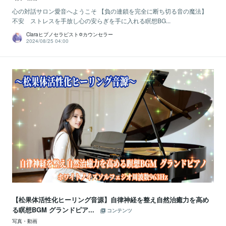
心の対話サロン愛音へようこそ 【負の連鎖を完全に断ち切る音の魔法】
不安 ストレスを手放し心の安らぎを手に入れる瞑想BG...
Claraヒプノセラピスト✡カウンセラー
2024/08/25 04:00
【松果体活性化ヒーリング音源】自律神経を整え自然治癒力を高め
る瞑想BGM グランドピア...
コンテンツ
写真・動画