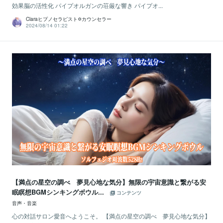
効果脳の活性化 パイプオルガンの荘厳な響き パイプオ...
Claraヒプノセラピスト✡カウンセラー
2024/08/14 01:22
【満点の星空の調べ 夢見心地な気分】無限の宇宙意識と繋がる安
眠瞑想BGMシンキングボウル...
コンテンツ
音声・音楽
心の対話サロン愛音へようこそ。 【満点の星空の調べ 夢見心地な気分】