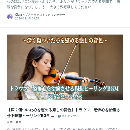
心の対話サロン愛音へようこそ。 あなたがリラックスできる空間で、 快
適な姿勢になりましょう。 大きく深呼吸してください。...
Claraヒプノセラピスト✡カウンセラー
2024/08/15 03:52
【深く傷ついた心を慰める癒しの音色】トラウマ 恐怖心を治癒さ
せる瞑想ヒーリングBGM ...
コンテンツ
音声・音楽
心の対話サロン愛音へようこそ 【深く傷ついた心を慰める癒しの音色】