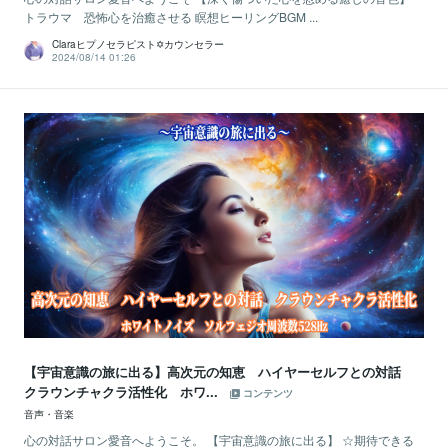
トラウマ 恐怖心を治癒させる 瞑想ヒーリングBGM ...
Claraヒプノセラピスト✡カウンセラー
2024/08/14 01:26
【宇宙意識の旅に出る】高次元の知恵 ハイヤーセルフとの対話
クラウンチャクラ活性化 ホワ...
コンテンツ
音声・音楽
心の対話サロン愛音へようこそ。 【宇宙意識の旅に出る】 ☆期待できる