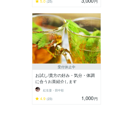
3,000
5.0
円
(25)
受付休止中
お試し/貴方の好み・気分・体調
に合うお茶紹介します
紅生姜・田中彩
1,000
4.9
円
(23)