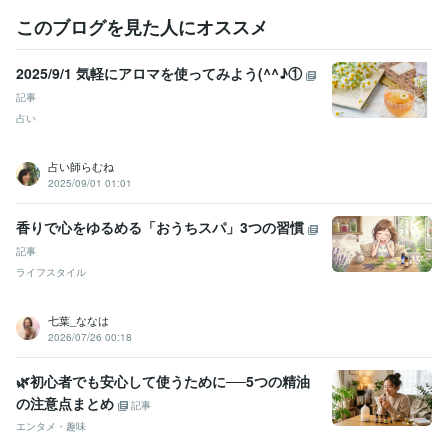
このブログを見た人にオススメ
2025/9/1 気軽にアロマを使ってみよう(^^♪①
記事
占い
占い師らむね
2025/09/01 01:01
香りで心をゆるめる「おうちスパ」3つの習慣
記事
ライフスタイル
七葉_ななは
2026/07/26 00:18
🌿初心者でも安心して使うために──5つの精油
の注意点まとめ
記事
エンタメ・趣味