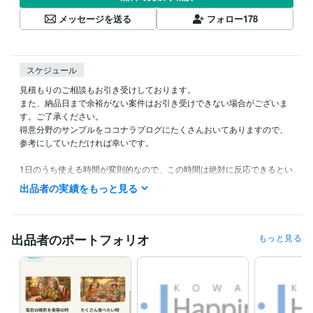
メッセージを送る
フォロー
178
スケジュール
見積もりのご相談もお引き受けしております。

また、納品日まで余裕がない案件はお引き受けできない場合がございま
す。ご了承ください。

得意分野のサンプルをココナラブログにたくさんおいてありますので、
参考にしていただければ幸いです。

1日のうち使える時間が変則的なので、この時間は絶対に反応できるとい
う時間があまりありません。ダイレクトメッセージなどを頂いたときに
出品者の実績をもっと見る
は24時間以内に返事をさせていただくようにしています。
経験職種
エンジニア / その他エンジニア
経験年数 : 2年
出品者のポートフォリオ
もっと見る
研究・開発・設計 / 研究・開発
経験年数 : 3年
職歴
協友アグリ株式会社
2012年3月 ~ 2015年9月
株式会社アスパーク 生物系エンジニア
2017年4月 ~ 2019年2月