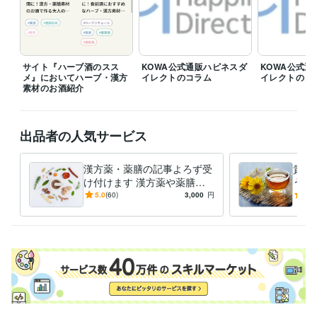
受賞歴
応用動物昆虫学会 ポスター賞（学生賞）
資格・検定
薬膳コーディネーター
取得年 : 2019年
サイト『ハーブ酒のスス
KOWA公式通販ハピネスダ
KOWA公式
メ』においてハーブ・漢方
イレクトのコラム
イレクトのコ
素材のお酒紹介
ビジネス・クリエイティブツール
Excel:10年
Google スプレッドシート:5年
Google ドキュメント:6年
PowerPoint:10年
Word:10年
freee:5年
ChatGPT:1年
Bard:0年
出品者の人気サービス
得意分野
ライティング・翻訳
女性向け健康・美容・家事・育児
漢方薬・薬膳の記事よろず受
貴方
ママ
母親
育児
女性向け
家事
健康
美容
薬膳
漢方
ハーブ
け付けます 漢方薬や薬膳に
うお
住まい・美容・生活相談
ハーブ、アロマテラピー、薬膳、漢方、紅
ついてくわしく書きます
ィー
5.0
(60)
3,000
円
4.7
茶
から
ハーブティー
ハーブ
紅茶
漢方薬
ソフトドリンク
お茶
薬膳
漢方