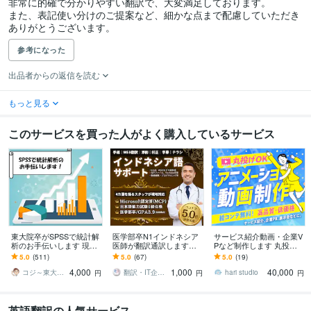
非常に的確で分かりやすい翻訳で、大変満足しております。

また、表記使い分けのご提案など、細かな点まで配慮していただき
ありがとうございます。
参考になった
出品者からの返信を読む
もっと見る
このサービスを買った人がよく購入しているサービス
東大院卒がSPSSで統計解
医学部卒N1インドネシア
サービス紹介動画・企業V
析のお手伝いします 現役
医師が翻訳通訳します
Pなど制作します 丸投げO
の研究者が統計解析のお
【ライティング・翻訳カ
K!アニメーション動画を
5.0
(511)
5.0
(67)
5.0
(19)
手伝いします
テゴリ1位獲得】すべて最
高品質・低価格でお届
4,000
1,000
40,000
高品質翻訳。
け！
コジ～東大院卒研究員～
翻訳・IT企業ニホンネシア【海外展開】
hari studio
円
円
円
英語翻訳の人気サービス