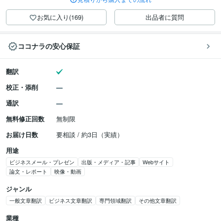
お気に入り(169)
出品者に質問
ココナラの安心保証
翻訳
校正・添削
通訳
無料修正回数
無制限
お届け日数
要相談 / 約3日（実績）
用途
ビジネスメール・プレゼン
出版・メディア・記事
Webサイト
論文・レポート
映像・動画
ジャンル
一般文章翻訳
ビジネス文章翻訳
専門領域翻訳
その他文章翻訳
業種