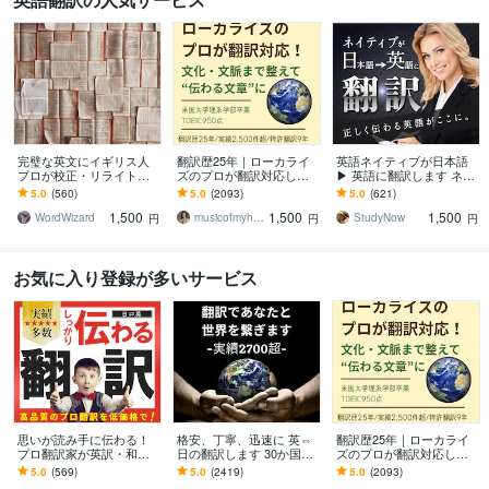
完璧な英文にイギリス人
翻訳歴25年｜ローカライ
英語ネイティブが日本語
プロが校正・リライトし
ズのプロが翻訳対応しま
▶ 英語に翻訳します ネイ
ます プロ歴40年！伝わる
す 翻訳を超えたローカラ
ティブの翻訳 + TOEIC970
5.0
(560)
5.0
(2093)
5.0
(621)
だけでなく、読む人を惹
イゼーションで自然な表
点の日本人がチェック
1,500
1,500
1,500
きつける英文に。
現に仕上げます
WordWizard
musicofmyheart
StudyNow
円
円
円
お気に入り登録が多いサービス
思いが読み手に伝わる！
格安、丁寧、迅速に 英⇔
翻訳歴25年｜ローカライ
プロ翻訳家が英訳・和訳
日の翻訳します 30か国世
ズのプロが翻訳対応しま
します 実績多数！国内外
界を飛び回った経験を活
す 翻訳を超えたローカラ
5.0
(569)
5.0
(2419)
5.0
(2093)
で実務翻訳歴10年！高品
かし、あなたと世界を繋
イゼーションで自然な表