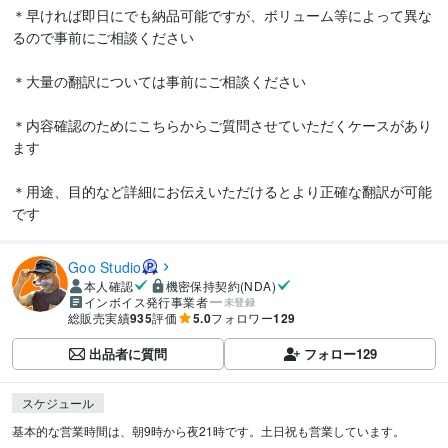
＊早ければ即日にでも納品可能ですが、ボリューム等によって異な
るので事前にご相談ください

＊大量の翻訳については事前にご相談ください

＊内容確認のためにこちらからご質問させていただくケースがあり
ます

＊用途、目的など詳細にお伝えいただけるとより正確な翻訳が可能
です
Goo Studio
本人確認
機密保持契約(NDA)
インボイス発行事業者
未登録
総販売実績
935
評価
5.0
フォロワー
129
出品者に質問
フォロー
129
スケジュール
基本的な営業時間は、朝9時から夜21時です。土日祝も営業しています。