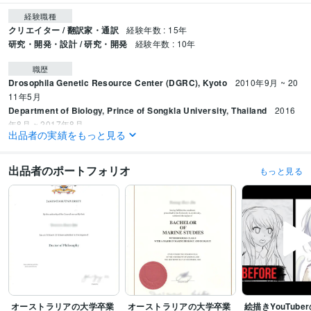
経験職種
クリエイター / 翻訳家・通訳
経験年数 : 15年
研究・開発・設計 / 研究・開発
経験年数 : 10年
職歴
Drosophila Genetic Resource Center (DGRC), Kyoto
2010年9月 ~ 20
11年5月
Department of Biology, Prince of Songkla University, Thailand
2016
年8月 ~ 2017年8月
出品者の実績をもっと見る
Marine and Coastal Resources Institute, Prince of Songkla University,
Thailand
2017年8月 ~ 2019年8月
フリーランス日英翻訳家
2010年9月 ~ 現在
出品者のポートフォリオ
もっと見る
プログラミング言語・フレームワーク
R:5年
ビジネス・クリエイティブツール
Excel:10年
Google サイト:15年
Google スプレッドシート:3年
Google スライド:3年
Google ドキュメント:3年
PowerPoint:10年
Word:10年
Midjourney:1年
Adobe Photoshop:5年
Adobe Premiere Pro:1年
Vrew:0年
Media Encoder:4年
Adobe Illustrator:5年
Adobe After Effects:5年
Character Animator:0年
Adobe Audition:2年
OBS Studio:0年
オーストラリアの大学卒業
オーストラリアの大学卒業
絵描きYouTube