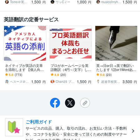
1,500
1,000
1,500
質・安価・高い信頼性
ぎます
現に仕上げます
Tomo＠英語翻訳家
ウッCィー
musicofmyheart
円
円
円
英語翻訳の定番サービス
ネイティブが英語の文章
プロがホームページを英
英→日or日→英で翻訳い
を添削します 【個人向
語翻訳（4円～/文字）しま
たします 1語or1Wordあた
け】アメリカ人のプロ翻
す グローバルビジネス歴1
り1円から翻訳します！
5.0
(773)
4.9
(20)
5.0
(23)
訳家が英文チェックしま
5年のプロ翻訳（上場企業
1,500
1,500
3,500
す！
と取引有）
ヘスース＠NAATI認定翻訳者
Chan25 プロ翻訳家⭐️
超進学校英語教諭 塚城先生
円
円
円
ご利用ガイド
サービスの出品、購入、取引の流れ、お支払い方法・手数料
や、ココナラを安心・安全に使って頂くための制度やマナー
など、ココナラの使い方はこちら。