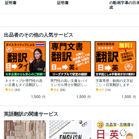
証明書
証明書
の動画字幕の日
得意分野
成
ライティング・翻訳
日英翻訳
学歴
オーストラリア クイーンズランド大学
2006年1月 ~ 2009年1月
出品者のその他の人気サービス
オーストラリア クイーンズランド大学
2009年2月 ~ 2010年1月
オーストラリア クイーンズランド大学
2011年4月 ~ 2016年11月
語学力
英語
ネイティブレベル
タイ語
ネイティブレベル
ネイティブが専門性の高
専門性の高い文書をバイ
字幕専用：動画の文字起
い文書もタイ語翻訳しま
リンガル博士が翻訳しま
こし＋日英翻訳します 焼
す 日本人ｘタイ人の翻訳
す 専門書、論文やレポー
き付け字幕も、YouTubeに
5.0
(43)
5.0
(26)
4.7
(14)
ペアの正確で自然な翻訳
トも安定の日英翻訳 (AI
便利なSRT編集も可能！
1,500
1,500
1,500
(AI翻訳無し)
翻訳無し)
円
円
円
英語翻訳の関連サービス