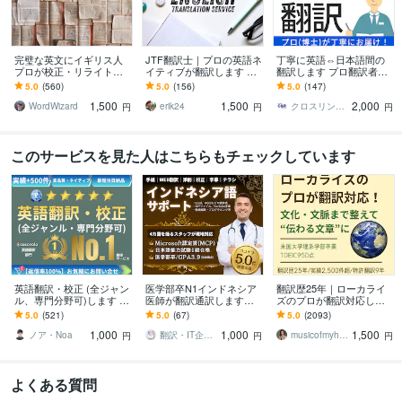
完璧な英文にイギリス人
JTF翻訳士｜プロの英語ネ
丁寧に英語⇔日本語間の
プロが校正・リライトし
イティブが翻訳します ビ
翻訳します プロ翻訳者
ます プロ歴40年！伝わる
ジネス翻訳｜英検1級｜T
（博士）による高品質・
5.0
(560)
5.0
(156)
5.0
(147)
だけでなく、読む人を惹
OEIC満点（990）｜早稲
高精度な翻訳をお届けし
1,500
1,500
2,000
きつける英文に。
田大卒
ます
WordWizard
erik24
クロスリンク＆リサーチ
円
円
円
このサービスを見た人はこちらもチェックしています
英語翻訳・校正 (全ジャン
医学部卒N1インドネシア
翻訳歴25年｜ローカライ
ル、専門分野可)します ●
医師が翻訳通訳します
ズのプロが翻訳対応しま
高品質 | ネイティブレベル
【ライティング・翻訳カ
す 翻訳を超えたローカラ
5.0
(521)
5.0
(67)
5.0
(2093)
のプロが日英翻訳サポー
テゴリ1位獲得】すべて最
イゼーションで自然な表
1,000
1,000
1,500
ト●
高品質翻訳。
現に仕上げます
ノア・Noa
翻訳・IT企業ニホンネシア【海外展開】
musicofmyheart
円
円
円
よくある質問