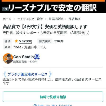
1/4
ホーム
ライティング・翻訳
外国語翻訳
英語翻訳
高品質で【4円/文字】安価な英語翻訳します
専門書、論文やレポートも安定の日英翻訳 (AI翻訳無し)
5.0
(300)
396
件
評価
販売実績
15
枠 / お願い中：
0
人
残り
Goo Studio
総販売実績：
935件
プラチナ認定者の
サービス
直近3ヶ月で高い実績を維持した、信頼性の高い出品者のサービス
です
無料で見積り相談
見積りから購入までの流れ