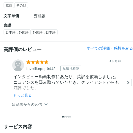
教育
その他
文字単価
要相談
言語
日本語→外国語
外国語→日本語
すべての評価・感想をみる
高評価のレビュー
4ヶ月前
lovelikepop04421
見積り相談
インタビュー動画制作にあたり、英訳を依頼しました。
ニュアンスを汲み取っていただき、クライアントからも
好評でした。
また...
もっと見る
出品者からの返信
サービス内容