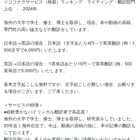
☆ココナラサービス（検索）ランキング　ライティング・翻訳部門
上位　-　2024年

海外の大学で学士、修士、博士を取得し、現在、本や動画の原稿、
専門性の高い論文などの翻訳をしています。

日本語→英語の場合：日本語  1文字あたり4円～で和英翻訳 (例：1,
000文字で4,000円）いたします。

英語→日本語の場合： 1英単語あたり10円～で英和翻訳 (例：500
英単語で5,000円）いたします。

基本文字起こしも無料ですが、文字起こしが難しい場合、お断りす
る場合がございます。ご了承ください。

＜サービスの特徴＞

●経験豊かなバイリンガル翻訳者で高品質！

海外の大学で学士、修士、博士を取得し、研究員をしていました。
20年近く海外在住で、今は、動画の原稿の他に、本や記事の翻訳も
しております。

翻訳品質には、多くのお客様に特に高い評価をいただいておりま