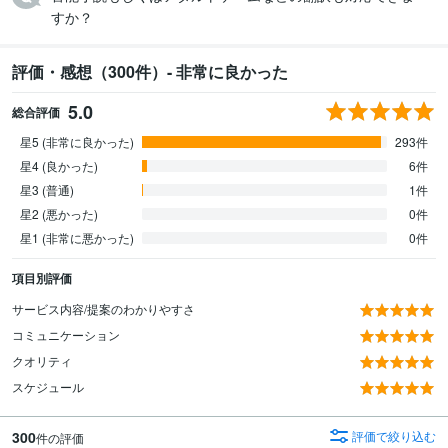
すか？
評価・感想（300件）- 非常に良かった
5.0
総合評価
星5 (非常に良かった)
293件
星4 (良かった)
6件
星3 (普通)
1件
星2 (悪かった)
0件
星1 (非常に悪かった)
0件
項目別評価
サービス内容/提案のわかりやすさ
コミュニケーション
クオリティ
スケジュール
300
評価で絞り込む
件の評価