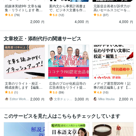
紙媒体実績9年 文章を編
案内文から事業計画書ま
元販促企画者が訴求力が
集・リライトします 教
で、ビジネス文書を作成
高いセールスコピーを書
材・情報誌・電子書籍の
します 社内文書/クライア
きます メルマガからECサ
5.0
(79)
5.0
(12)
5.0
(37)
編集経験有/低価格・高品
ントへの文章/人事評価表
イトの商品PR文まで幅広
2,000
4,000
4,000
質
など幅広くご対応
くご対応します
円
円
円
文章校正・添削代行の関連サービス
文章のリライト・校正・
広告のプロが化粧品等の
メディア運営歴20年！記
構成改善します 【編集暦1
広告表現をリライト提案
事の校正編集します 【特
0年】誤字脱字だけじゃな
します 化粧品などのLP、
別価格】読みやすい文
5.0
(1)
5.0
(59)
4.9
(10)
い、“質の高い文章”へ。
HP、記事、広告制作物な
章、伝わりやすい文章に
2,000
3,000
2,000
ど丸ごとおまかせ！
校正・編集！
Editor Works｜編集サポート
文章チェックオフィス
Mika Iitsuka
円
円
円
このサービスを見た人はこちらもチェックしています