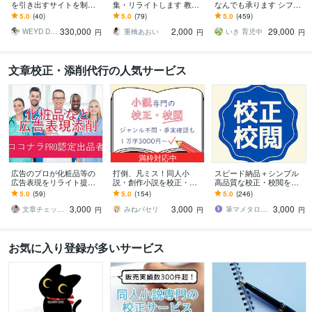
を引き出すサイトを制作
集・リライトします 教
なんでも承ります シフト
します 【国内外で経験】
材・情報誌・電子書籍の
自動化/在庫管理/書類作成/
5.0
(40)
5.0
(79)
5.0
(459)
ブランディングを考えた
編集経験有/低価格・高品
ブラックボックスツール
330,000
2,000
29,000
魅力を引き出すデザイン
質
保守
WEYD DESIGN
重橋あおい
いき 育児中
円
円
円
文章校正・添削代行の人気サービス
満枠対応中
広告のプロが化粧品等の
打倒、凡ミス！同人小
スピード納品＋シンプル
広告表現をリライト提案
説・創作小説を校正・校
高品質な校正・校閲をし
します 化粧品などのLP、
閲します 事実確認も。校
ます オールジャンルあら
5.0
(59)
5.0
(154)
5.0
(246)
HP、記事、広告制作物な
正士の精読で、誤字脱字
ゆる文章にスピード対
3,000
3,000
3,000
ど丸ごとおまかせ！
を減らし完成度を高めま
応！プロの研究者兼作家
文章チェックオフィス
みねパセリ
筆マメタロー。
円
円
円
す
お気に入り登録が多いサービス