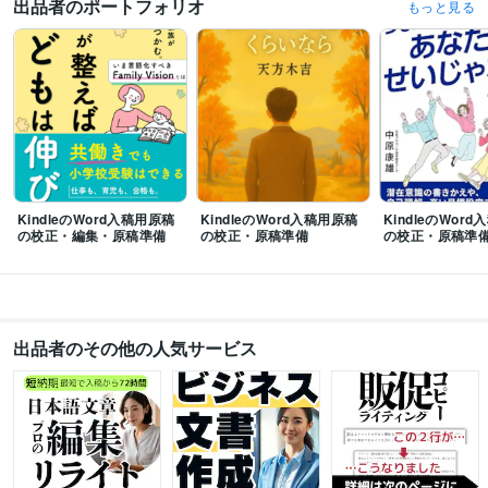
出品者のポートフォリオ
化粧品
医薬品
医療機器
健康食品
サプリメント
広告
販促
もっと見る
マーケティング
バナー
LP
KindleのWord入稿用原稿
KindleのWord入稿用原稿
KindleのWor
の校正・編集・原稿準備
の校正・原稿準備
の校正・原稿準
出品者のその他の人気サービス