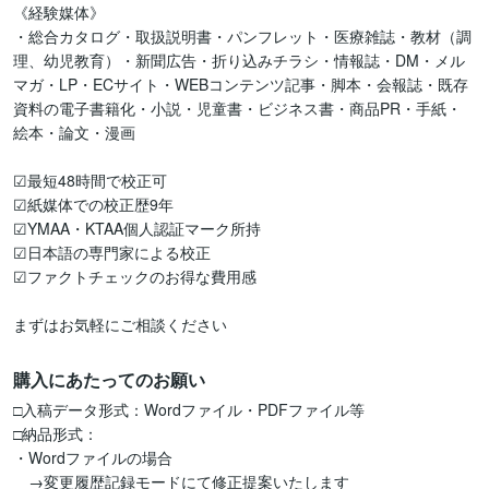
《経験媒体》

・総合カタログ・取扱説明書・パンフレット・医療雑誌・教材（調
理、幼児教育）・新聞広告・折り込みチラシ・情報誌・DM・メル
マガ・LP・ECサイト・WEBコンテンツ記事・脚本・会報誌・既存
資料の電子書籍化・小説・児童書・ビジネス書・商品PR・手紙・
絵本・論文・漫画

☑最短48時間で校正可

☑紙媒体での校正歴9年

☑YMAA・KTAA個人認証マーク所持

☑日本語の専門家による校正

☑ファクトチェックのお得な費用感

まずはお気軽にご相談ください
購入にあたってのお願い
□入稿データ形式：Wordファイル・PDFファイル等

□納品形式：

・Wordファイルの場合

　→変更履歴記録モードにて修正提案いたします
