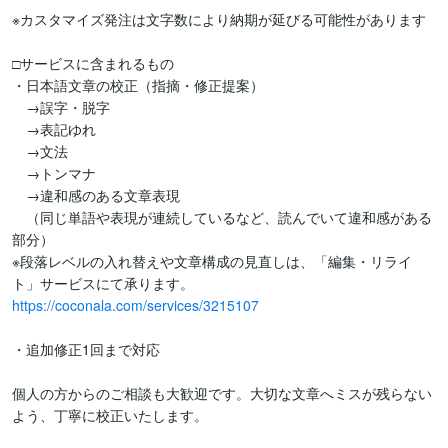
※カスタマイズ発注は文字数により納期が延びる可能性があります

□サービスに含まれるもの

・日本語文章の校正（指摘・修正提案）

　→誤字・脱字

　→表記ゆれ

　→文法

　→トンマナ

　→違和感のある文章表現

　（同じ単語や表現が連続しているなど、読んでいて違和感がある
部分）

※段落レベルの入れ替えや文章構成の見直しは、「編集・リライ
https://coconala.com/services/3215107
・追加修正1回まで対応

個人の方からのご相談も大歓迎です。大切な文章へミスが残らない
よう、丁寧に校正いたします。
