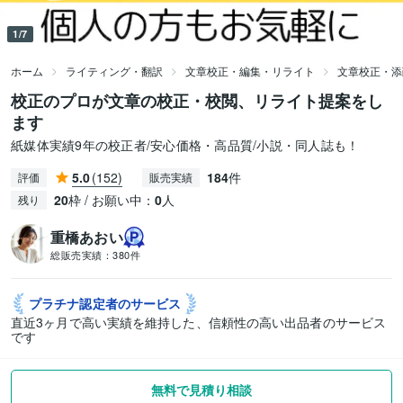
1/7
ホーム
ライティング・翻訳
文章校正・編集・リライト
文章校正・添
校正のプロが文章の校正・校閲、リライト提案をし
ます
紙媒体実績9年の校正者/安心価格・高品質/小説・同人誌も！
5.0
(152)
184
件
評価
販売実績
20
枠 / お願い中：
0
人
残り
重橋あおい
総販売実績：
380件
プラチナ認定者の
サービス
直近3ヶ月で高い実績を維持した、信頼性の高い出品者のサービス
です
無料で見積り相談