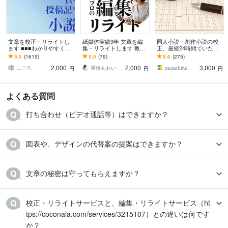
文章を校正・リライトし
紙媒体実績9年 文章を編
同人小説・創作小説の校
ます ■■■わかりやすく、
集・リライトします 教
正、最短24時間でいたし
加筆、クオリティUP等ご
材・情報誌・電子書籍の
ます お急ぎの方に！二次
5.0
(1615)
5.0
(79)
5.0
(275)
要望通りに■■■
編集経験有/低価格・高品
創作、各種指定、BL、G
2,000
2,000
3,000
質
L、内容不問です
にごろ
重橋あおい
sasaduka
円
円
円
よくある質問
打ち合わせ（ビデオ通話等）はできますか？
図表や、デザインの代替案の提案はできますか？
文章の秘密は守ってもらえますか？
校正・リライトサービスと、編集・リライトサービス（ht
tps://coconala.com/services/3215107）との違いは何です
か？