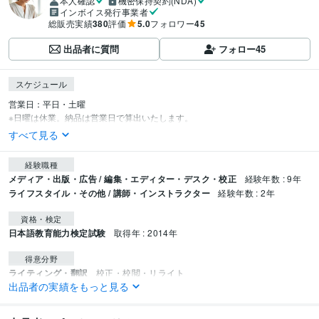
本人確認
機密保持契約(NDA)
インボイス発行事業者
総販売実績
380
評価
5.0
フォロワー
45
出品者に質問
フォロー
45
スケジュール
営業日：平日・土曜

※日曜は休業。納品は営業日で算出いたします。
すべて見る
経験職種
メディア・出版・広告 / 編集・エディター・デスク・校正
経験年数 : 9年
ライフスタイル・その他 / 講師・インストラクター
経験年数 : 2年
資格・検定
日本語教育能力検定試験
取得年 : 2014年
得意分野
ライティング・翻訳
校正・校閲・リライト
出品者の実績をもっと見る
ビジネス
セールス
広告
アフィリエイト
ライティング
ライター
書籍
執筆
ブログ
LP
集客・マーケティング相談
薬機法チェック・リライト