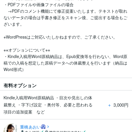
・PDFファイルや画像ファイルの場合

　→PDFのコメント機能にて修正提案いたします。テキストが取れ
ないデータの場合は手書き修正をスキャン後、ご提出する場合もご
ざいます。

※WordPressはご対応いたしかねますので、ご了承ください。

※※オプションについて※※

・Kindle入稿用Word原稿納品は、Epub変換等を行わない、Word原
稿での入稿を想定した原稿データへの体裁整えを行います（納品は
Word形式）
有料オプション
Kindle入稿用Word原稿納品 ・目次や見出しの体
＋
3,000円
裁整え ・字下げ設定 ・奥付等、必要と思われる
項目の追加提案 など
重橋あおい