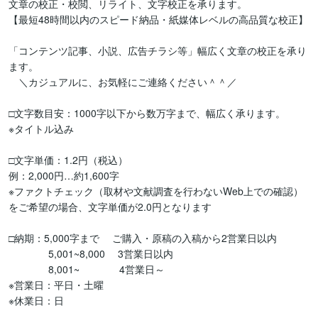
文章の校正・校閲、リライト、文字校正を承ります。

【最短48時間以内のスピード納品・紙媒体レベルの高品質な校正】

「コンテンツ記事、小説、広告チラシ等」幅広く文章の校正を承り
ます。

　＼カジュアルに、お気軽にご連絡ください＾＾／

□文字数目安：1000字以下から数万字まで、幅広く承ります。

※タイトル込み

□文字単価：1.2円（税込）

例：2,000円…約1,600字

※ファクトチェック（取材や文献調査を行わないWeb上での確認）
をご希望の場合、文字単価が2.0円となります

□納期：5,000字まで　 ご購入・原稿の入稿から2営業日以内

　　　　5,001~8,000 　3営業日以内

　　　　8,001~　　　　4営業日～

※営業日：平日・土曜

※休業日：日
