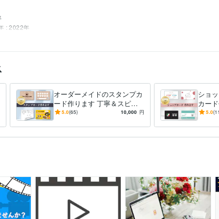
年
 : 2022年
:20年
Google スプレッドシート:10年
PowerPoint:20年
Word:20年
ChatGPT:3年
A
nva:3年
ス
オーダーメイドのスタンプカ
ショッ
ード作ります 丁寧＆スピー
カード
ディーな納品に自信あり！
オーダ
5.0
(65)
10,000
円
5.0
(1
紙も豊