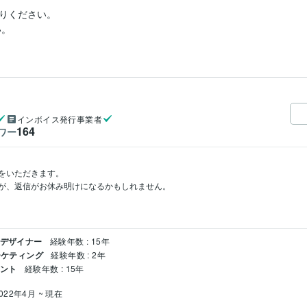
りください。

い。
インボイス発行事業者
164
ワー
休暇をいただきます。

が、返信がお休み明けになるかもしれません。

クデザイナー
経験年数 : 15年
ーケティング
経験年数 : 2年
タント
経験年数 : 15年
022年4月 ~ 現在