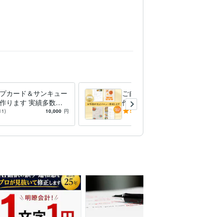
dobe Firefly:1年
Adobe Photoshop:1年
プカード＆サンキュー
ご自身で編集可能！メニュー
作ります 実績多数！
作成します CANVAも可！英
ーメイドデザイン♪用
訳も出来ます★様々なジャン
11)
10,000
円
5.0
(48)
15,000
円
富に選べる！
ル実績有♪