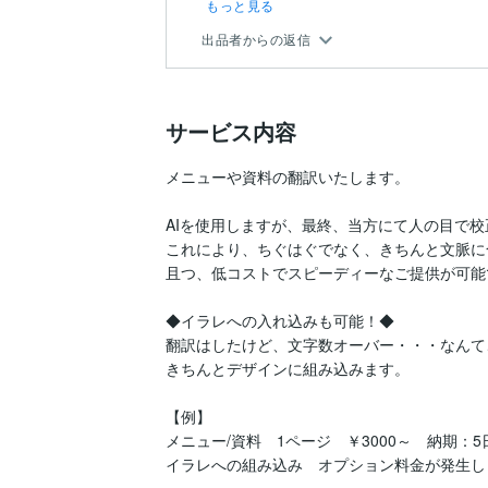
もっと見る
出品者からの返信
サービス内容
メニューや資料の翻訳いたします。

AIを使用しますが、最終、当方にて人の目で校
これにより、ちぐはぐでなく、きちんと文脈に
且つ、低コストでスピーディーなご提供が可能で
◆イラレへの入れ込みも可能！◆

翻訳はしたけど、文字数オーバー・・・なんて
きちんとデザインに組み込みます。

【例】

メニュー/資料　1ページ　￥3000～　納期：5日
イラレへの組み込み　オプション料金が発生しま