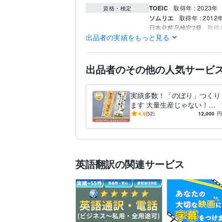
TOEIC
取得年 : 2023年
資格・検定
ソムリエ
取得年 : 2012
日本化粧品検定2級
取得年
出品者の実績をもっと見る
Excel:20年
Google サイト
ビジネス・クリエイ
ティブツール
Adobe Illustrator:10年
Ca
出品者のその他の人気サービ
デザイン制作
飲食業界
得意分野
飲食
実績多数！「のぼり」つくり
ます 大量生産じゃない！オ
リジナルののぼりデザイン＆
4.9
(52)
12,000
円
製作
英語翻訳の関連サービス