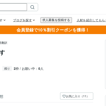
会員登録で10％割引クーポンを獲得！
語翻訳
す
2
枠 / お願い中：
0
人
残り
想
お気に入り（11）