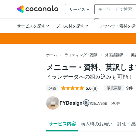
ホーム
ライティング・翻訳
外国語翻訳
英
メニュー・資料、英訳しま
イラレデータへの組み込みも可能！
9
件
5.0
(8)
販売実績
評価
FYDesign
総販売実績：
563件
サービス内容
購入時のお願い
評価・感