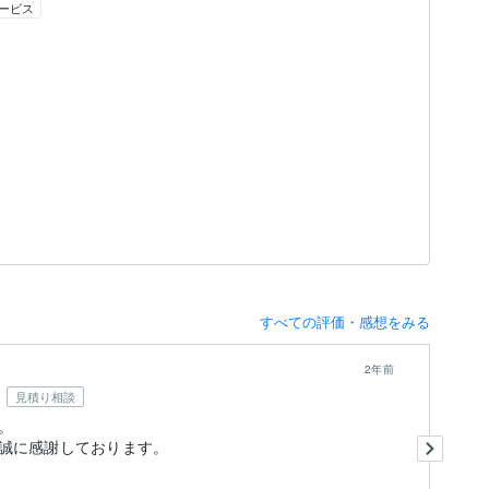
ービス
すべての評価・感想をみる
2年前
見積り相談
。
返
納
と