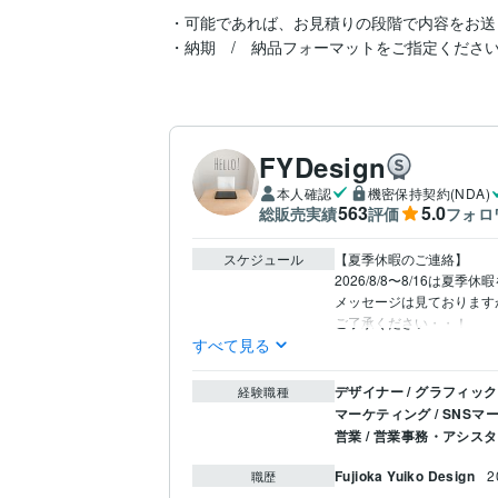
・可能であれば、お見積りの段階で内容をお送
・納期　/　納品フォーマットをご指定くださ
FYDesign
本人確認
機密保持契約(NDA)
563
5.0
総販売実績
評価
フォロ
スケジュール
【夏季休暇のご連絡】

2026/8/8〜8/16は夏季
メッセージは見ております
ご了承ください・・！
すべて見る
デザイナー / グラフィッ
経験職種
マーケティング / SNSマ
営業 / 営業事務・アシス
Fujioka Yuiko Design
2
職歴