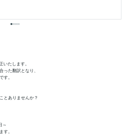
出
正いたします。

合った翻訳となり、

す。

ことありませんか？

～

す。
