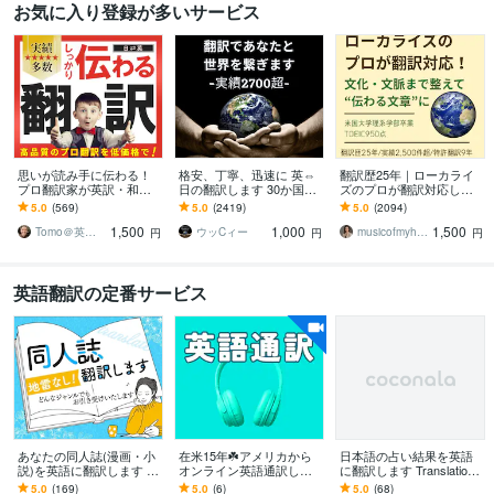
お気に入り登録が多いサービス
思いが読み手に伝わる！
格安、丁寧、迅速に 英⇔
翻訳歴25年｜ローカライ
プロ翻訳家が英訳・和訳
日の翻訳します 30か国世
ズのプロが翻訳対応しま
します 実績多数！国内外
界を飛び回った経験を活
す 翻訳を超えたローカラ
5.0
(569)
5.0
(2419)
5.0
(2094)
で実務翻訳歴10年！高品
かし、あなたと世界を繋
イゼーションで自然な表
1,500
1,000
1,500
質・安価・高い信頼性
ぎます
現に仕上げます
Tomo＠英語翻訳家
ウッCィー
musicofmyheart
円
円
円
英語翻訳の定番サービス
あなたの同人誌(漫画・小
在米15年☘️アメリカから
日本語の占い結果を英語
説)を英語に翻訳します 同
オンライン英語通訳しま
に翻訳します Translationo
人誌発行経験のある翻訳
す 朝7時から☘️海外とのリ
fDivinationResults
5.0
(169)
5.0
(6)
5.0
(68)