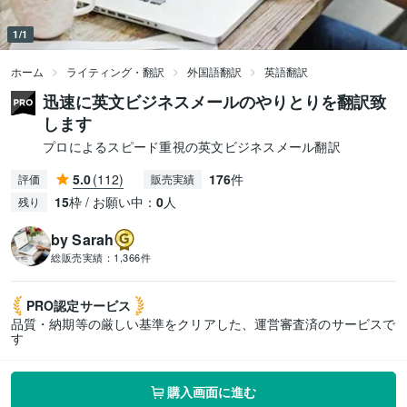
1/1
ホーム
ライティング・翻訳
外国語翻訳
英語翻訳
迅速に英文ビジネスメールのやりとりを翻訳致
します
プロによるスピード重視の英文ビジネスメール翻訳
5.0
(112)
176
件
評価
販売実績
15
枠 / お願い中：
0
人
残り
by Sarah
総販売実績：
1,366件
PRO認定
サービス
品質・納期等の厳しい基準をクリアした、運営審査済のサービスで
す
購入画面に進む