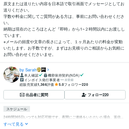
原文または送りたい内容を日本語で取引画面でメッセージとしてお
送りください。

字数や料金に関してご質問がある方は、事前にお問い合わせくださ
い。

納期は現在のところほとんど『即時』から1~２時間以内にお渡しし
ています。

※メールの頻度や文章の長さによって、１ヶ月あたりの料金が変動
いたします。お手数ですが、まずはお見積りのご相談からお気軽に
お問い合わせくださいませ。
by Sarah
本人確認
機密保持契約(NDA)
インボイス発行事業者
未登録
総販売実績
1,366
評価
5.0
フォロワー
220
出品者に質問
フォロー
220
スケジュール
24時間365日いつでも対応可能です。夜間にご連絡をいただいた場合、返信...
すべて見る