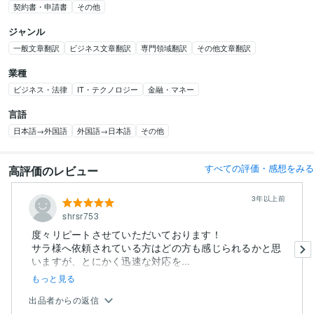
契約書・申請書
その他
ジャンル
一般文章翻訳
ビジネス文章翻訳
専門領域翻訳
その他文章翻訳
業種
ビジネス・法律
IT・テクノロジー
金融・マネー
言語
日本語→外国語
外国語→日本語
その他
すべての評価・感想をみる
高評価のレビュー
3年以上前
shrsr753
度々リピートさせていただいております！
サラ様へ依頼されている方はどの方も感じられるかと思
いますが、とにかく迅速な対応を...
もっと見る
出品者からの返信