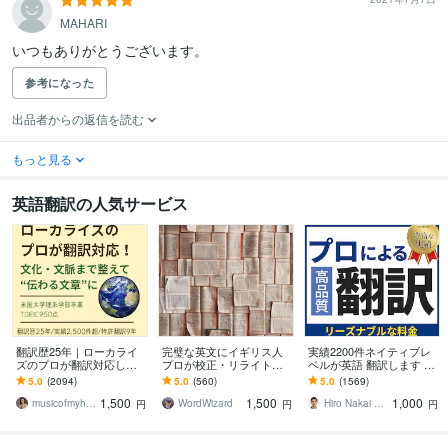
MAHARI
いつもありがとうございます。
参考になった
出品者からの返信を読む
もっと見る
英語翻訳の人気サービス
翻訳歴25年｜ローカライ
完璧な英文にイギリス人
実績2200件ネイティブレ
ズのプロが翻訳対応しま
プロが校正・リライトし
ベルが英語 翻訳します 3
す 翻訳を超えたローカラ
ます プロ歴40年！伝わる
円／文字 TOEIC940ビジ
5.0
(2094)
5.0
(560)
5.0
(1569)
イゼーションで自然な表
だけでなく、読む人を惹
ネス経験ある翻訳プロが
1,500
1,500
1,000
現に仕上げます
きつける英文に。
対応
musicofmyheart
WordWizard
Hiro Nakai 翻訳アップデート
円
円
円