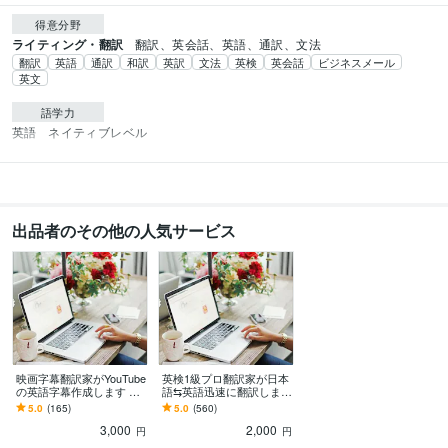
得意分野
ライティング・翻訳
翻訳、英会話、英語、通訳、文法
翻訳
英語
通訳
和訳
英訳
文法
英検
英会話
ビジネスメール
英文
語学力
英語
ネイティブレベル
出品者のその他の人気サービス
映画字幕翻訳家がYouTube
英検1級プロ翻訳家が日本
の英語字幕作成します 有
語⇆英語迅速に翻訳します
名米国映画の字幕翻訳家
プロ品質でスピーディー
5.0
(165)
5.0
(560)
が高品質の字幕ファイル
な翻訳サービス
3,000
2,000
を納品します
円
円