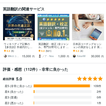
英語翻訳の関連サービス
ウィキペディア記事の
英語翻訳・校正 (全ジャン
日本語コーチングセッシ
【多言語】作成代行しま
ル、専門分野可)します ●
ョンの英訳をします 英語
す 海外SEO・信頼性UP！
高品質 | ネイティブレベル
ネイティブスピーカーに
5.0
(5)
5.0
(521)
5.0
(4)
ネイティブ品質で記事作
のプロが日英翻訳サポー
よるICF試験用の英訳を提
15,000
1,000
30,000
成＆翻訳
ト●
供します
Wikiネコ＠ウィキぺディアの専門家
ノア・Noa
YukariW
円
円
円
評価・感想（112件）- 非常に良かった
5.0
総合評価
星5 (非常に良かった)
109件
星4 (良かった)
2件
星3 (普通)
0件
星2 (悪かった)
1件