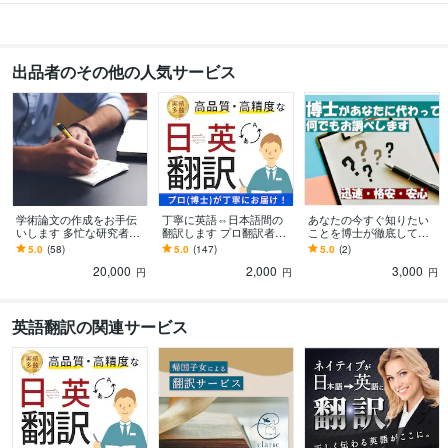
Google スプレッドシート:10年
Google ドキュメント:10年
Google Analytics:5年
ChatGPT:1年
Filmora:3年
Blender:1年
Shade:1年
Fusion 360:3年
出品者のその他の人気サービス
その他ツール
UltiMaker Cura:9年
Simplify3D:10年
得意分野
ライティング・翻訳
英語⇔日本語間の翻訳
翻訳
英語
メール
ウェブサイト翻訳
ホームページ翻訳
論文翻訳
ビジネス文書翻訳
学習指導・資格・キャリア相談
化学
学術論文の作成をお手伝
丁寧に英語⇔日本語間の
あなたの今すぐ知りたい
いします 多忙な研究者の
翻訳します プロ翻訳者
ことを博士が徹底して調
研究
化学
大学
大学院
研究室
ラボ
3Dプリンター
ディスカッション
方のために論文作成を博
（博士）による高品質・
べます 調査・リサーチの
5.0
(58)
5.0
(147)
5.0
(2)
論文
研究者
士がお手伝いします
高精度な翻訳をお届けし
プロである博士にお任せ
20,000
2,000
3,000
ます
ください
円
円
円
学歴
東京工業大学大学院
2003年3月 ~ 2006年2月
英語翻訳の関連サービス
東京工業大学大学院
2001年3月 ~ 2003年2月
東京工業大学
1997年3月 ~ 2001年2月
語学力
英語
ビジネスレベル