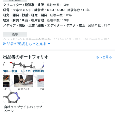
クリエイター / 翻訳家・通訳
経験年数 : 13年
経営・マネジメント / 経営者・CEO・COO
経験年数 : 13年
研究・開発・設計 / 研究・開発
経験年数 : 12年
物流・購買 / 商品・在庫管理
経験年数 : 13年
メディア・出版・広告 / 編集・エディター・デスク・校正
経験年数 : 13年
職歴
クロスリンク＆リサーチ合同会社
2012年10月 ~ 現在
2013年8月 ~ 現在
出品者の実績をもっと見る
2013年4月 ~ 現在
2014年3月 ~ 現在
Syracuse University（米国ニューヨーク州シラキュース）
2009年4月 ~
2012年9月
出品者のポートフォリオ
もっと見る
武蔵工業大学（現 東京都市大学）
2008年8月 ~ 2009年2月
国立大学法人東京大学
2006年3月 ~ 2009年3月
受賞歴
バイオプラスチックの高機能化・再資源化技術
「スティーブンソン・バイ
オマテリアルズ・リサーチ」ポスター賞
資格・検定
甲種危険物取扱者
取得年 : 2006年
自社ウェブサイトのトップ
ビジネス・クリエイティブツール
ページ
Word:26年
Excel:26年
PowerPoint:25年
Wix:0年
JIMDO:11年