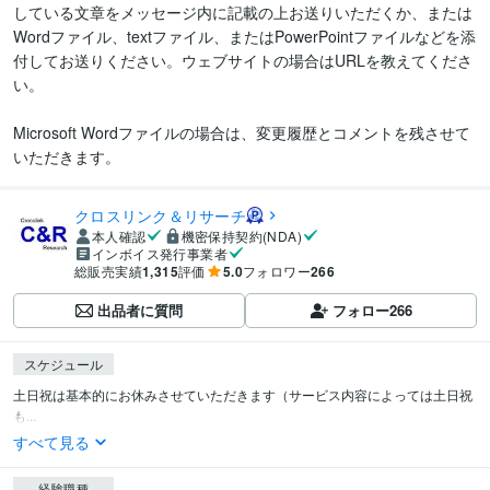
している文章をメッセージ内に記載の上お送りいただくか、または
Wordファイル、textファイル、またはPowerPointファイルなどを添
付してお送りください。ウェブサイトの場合はURLを教えてくださ
い。

Microsoft Wordファイルの場合は、変更履歴とコメントを残させて
いただきます。
クロスリンク＆リサーチ
本人確認
機密保持契約(NDA)
インボイス発行事業者
総販売実績
1,315
評価
5.0
フォロワー
266
出品者に質問
フォロー
266
スケジュール
土日祝は基本的にお休みさせていただきます（サービス内容によっては土日祝
も...
すべて見る
経験職種