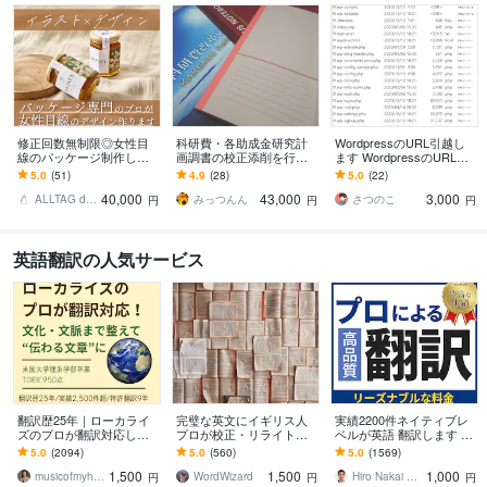
修正回数無制限◎女性目
科研費・各助成金研究計
WordpressのURL引越し
線のパッケージ制作しま
画調書の校正添削を行い
ます WordpressのURLを
す イラストレーターとし
ます 研究計画調書を確認
別のURLへ引っ越ししま
5.0
(51)
4.9
(28)
5.0
(22)
ても活動する女性デザイ
し、読みやすい調書へ校
す。
40,000
43,000
3,000
ナーが提案します
正いたします。
ALLTAG design アルターク
みっつんん
さつのこ
円
円
円
英語翻訳の人気サービス
翻訳歴25年｜ローカライ
完璧な英文にイギリス人
実績2200件ネイティブレ
ズのプロが翻訳対応しま
プロが校正・リライトし
ベルが英語 翻訳します 3
す 翻訳を超えたローカラ
ます プロ歴40年！伝わる
円／文字 TOEIC940ビジ
5.0
(2094)
5.0
(560)
5.0
(1569)
イゼーションで自然な表
だけでなく、読む人を惹
ネス経験ある翻訳プロが
1,500
1,500
1,000
現に仕上げます
きつける英文に。
対応
musicofmyheart
WordWizard
Hiro Nakai 翻訳アップデート
円
円
円