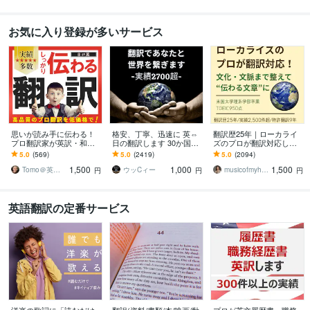
お気に入り登録が多いサービス
思いが読み手に伝わる！
格安、丁寧、迅速に 英⇔
翻訳歴25年｜ローカライ
プロ翻訳家が英訳・和訳
日の翻訳します 30か国世
ズのプロが翻訳対応しま
します 実績多数！国内外
界を飛び回った経験を活
す 翻訳を超えたローカラ
5.0
(569)
5.0
(2419)
5.0
(2094)
で実務翻訳歴10年！高品
かし、あなたと世界を繋
イゼーションで自然な表
1,500
1,000
1,500
質・安価・高い信頼性
ぎます
現に仕上げます
Tomo＠英語翻訳家
ウッCィー
musicofmyheart
円
円
円
英語翻訳の定番サービス