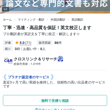
1/1
ホーム
ライティング・翻訳
外国語翻訳
英語翻訳
丁寧・迅速・高品質を保証！英文校正します
プロ翻訳者が英訳文を丁寧に校正・解説します☆
5.0
(71)
86
件
評価
販売実績
3
枠 / お願い中：
0
人
残り
クロスリンク＆リサーチ
総販売実績：
1,315件
プラチナ認定者の
サービス
直近3ヶ月で高い実績を維持した、信頼性の高い出品者のサービス
です
無料で見積り相談
見積りから購入までの流れ