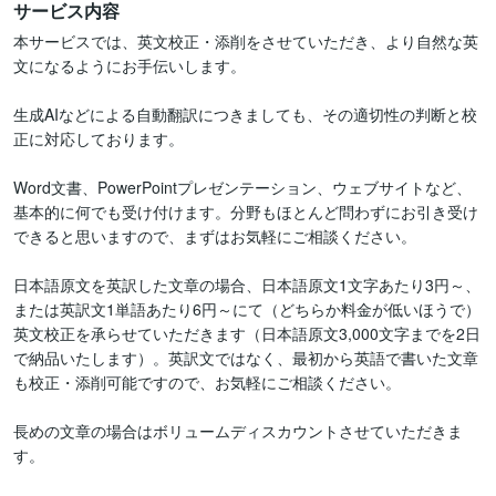
サービス内容
本サービスでは、英文校正・添削をさせていただき、より自然な英
文になるようにお手伝いします。

生成AIなどによる自動翻訳につきましても、その適切性の判断と校
正に対応しております。

Word文書、PowerPointプレゼンテーション、ウェブサイトなど、
基本的に何でも受け付けます。分野もほとんど問わずにお引き受け
できると思いますので、まずはお気軽にご相談ください。

日本語原文を英訳した文章の場合、日本語原文1文字あたり3円～、
または英訳文1単語あたり6円～にて（どちらか料金が低いほうで）
英文校正を承らせていただきます（日本語原文3,000文字までを2日
で納品いたします）。英訳文ではなく、最初から英語で書いた文章
も校正・添削可能ですので、お気軽にご相談ください。

長めの文章の場合はボリュームディスカウントさせていただきま
す。
