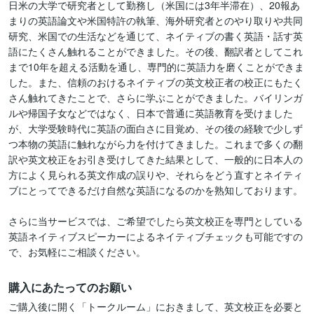
日米の大学で研究者として勤務し（米国には3年半滞在）、20報あ
まりの英語論文や米国特許の執筆、海外研究者とのやり取りや共同
研究、米国での生活などを通じて、ネイティブの書く英語・話す英
語にたくさん触れることができました。その後、翻訳者としてこれ
まで10年を超える活動を通し、専門的に英語力を磨くことができま
した。また、信頼のおけるネイティブの英文校正者の校正にもたく
さん触れてきたことで、さらに学ぶことができました。バイリンガ
ルや帰国子女などではなく、日本で普通に英語教育を受けました
が、大学受験時代に英語の面白さに目覚め、その後の経験で少しず
つ本物の英語に触れながら力を付けてきました。これまで多くの翻
訳や英文校正をお引き受けしてきた結果として、一般的に日本人の
方によく見られる英文作成の誤りや、それらをどう直すとネイティ
ブにとってできるだけ自然な英語になるのかを熟知しております。

さらに当サービスでは、ご希望でしたら英文校正を専門としている
英語ネイティブスピーカーによるネイティブチェックも可能ですの
で、お気軽にご相談ください。
購入にあたってのお願い
ご購入後に開く「トークルーム」におきまして、英文校正を必要と