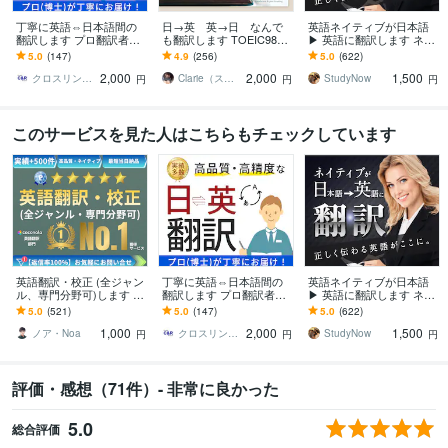
丁寧に英語⇔日本語間の
日→英 英→日 なんで
英語ネイティブが日本語
翻訳します プロ翻訳者
も翻訳します TOEIC985
▶ 英語に翻訳します ネイ
（博士）による高品質・
点、英検1級の帰国子女が
ティブの翻訳 + TOEIC970
5.0
(147)
4.9
(256)
5.0
(622)
高精度な翻訳をお届けし
訳します
点の日本人がチェック
2,000
2,000
1,500
ます
クロスリンク＆リサーチ
Clarie（スピード翻訳・校正と選書）
StudyNow
円
円
円
このサービスを見た人はこちらもチェックしています
英語翻訳・校正 (全ジャン
丁寧に英語⇔日本語間の
英語ネイティブが日本語
ル、専門分野可)します ●
翻訳します プロ翻訳者
▶ 英語に翻訳します ネイ
高品質 | ネイティブレベル
（博士）による高品質・
ティブの翻訳 + TOEIC970
5.0
(521)
5.0
(147)
5.0
(622)
のプロが日英翻訳サポー
高精度な翻訳をお届けし
点の日本人がチェック
1,000
2,000
1,500
ト●
ます
ノア・Noa
クロスリンク＆リサーチ
StudyNow
円
円
円
評価・感想（71件）- 非常に良かった
5.0
総合評価