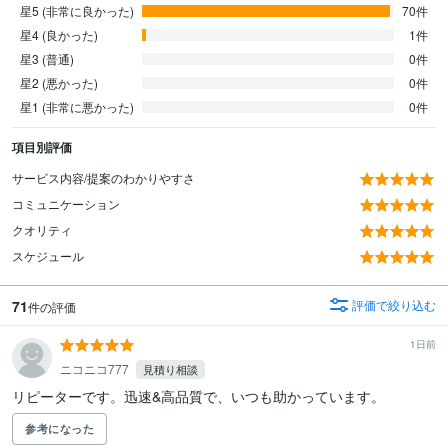
星5 (非常に良かった)
70件
星4 (良かった)
1件
星3 (普通)
0件
星2 (悪かった)
0件
星1 (非常に悪かった)
0件
項目別評価
サービス内容/提案のわかりやすさ
コミュニケーション
クオリティ
スケジュール
71
評価で絞り込む
件の評価
1日前
ニコニコ777
見積り相談
リピーターです。迅速&高品質で、いつも助かっています。
参考になった