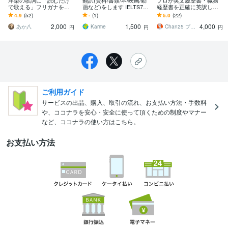
洋楽の歌詞に「読むだけ
翻訳(資料/書類/本/映画/動
プロが英文履歴書・職務
で歌える」フリガナをつ
画など)をします IELTS7.5
経歴書を正確に英訳しま
けます 英語が苦手でもか
(TOEIC 990点相当)取得/
す 海外ビジネス15年のプ
4.9
(52)
-
(1)
5.0
(22)
っこよく歌える！
何でも翻訳
ロ翻訳 /上場企業と取引/翻
2,000
1,500
4,000
訳証明無料
あか八
Karme
Chan25 プロ翻訳家⭐️
円
円
円
ご利用ガイド
サービスの出品、購入、取引の流れ、お支払い方法・手数料
や、ココナラを安心・安全に使って頂くための制度やマナー
など、ココナラの使い方はこちら。
お支払い方法