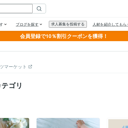
会員登録で10％割引クーポンを獲得！
ツマーケット
カテゴリ