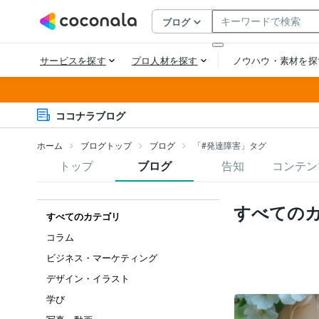
ココナラブログ
ホーム
ブログトップ
ブログ
「#発達障害」タグ
トップ
ブログ
告知
コンテン
すべての
すべてのカテゴリ
コラム
ビジネス・マーケティング
デザイン・イラスト
学び