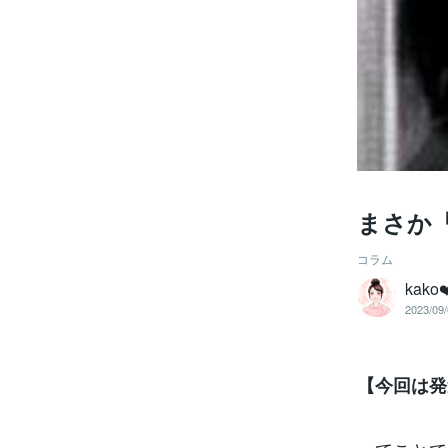
まさか
コラム
kak
2023/09/
【今回は発