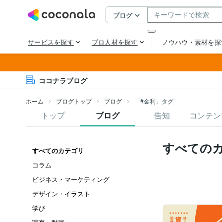
ココナラブログ
ホーム
ブログトップ
ブログ
「#金利」タグ
トップ
ブログ
告知
コンテン
すべての
すべてのカテゴリ
コラム
ビジネス・マーケティング
デザイン・イラスト
学び