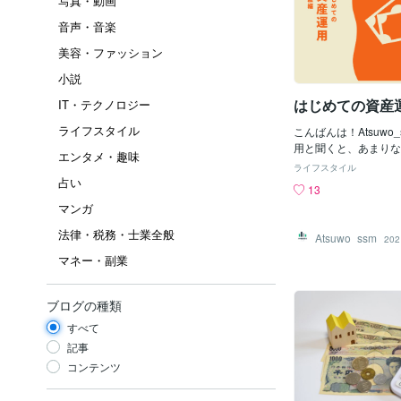
写真・動画
音声・音楽
美容・ファッション
小説
はじめての資産運
IT・テクノロジー
ライフスタイル
こんばんは！Atsuwo
用と聞くと、あまりな
エンタメ・趣味
すると、・一部の人し
ライフスタイル
ンブルというマイナス
占い
13
が多いと思います。私
マンガ
た。。。さまざまなも
いくことを考えると、
法律・税務・士業全般
Atsuwo_ssm
202
入れたほうが、将来は
マネー・副業
す。簡単ではあります
③上級と段階を追って
ければと思います。お
ブログの種類
れば、幸いです。目的
でのブログでも書いて
すべて
ために○○をする」と
記事
てておきましょう。目
コンテンツ
手段を探していると、
かかることがあります