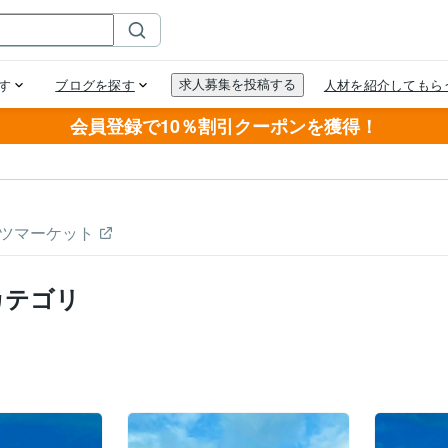
会員登録で10％割引クーポンを獲得！
ツマーケット
カテゴリ