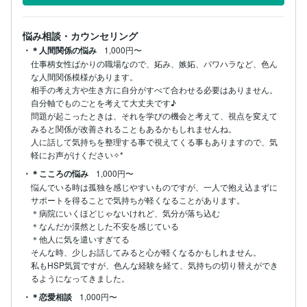
悩み相談・カウンセリング
・＊人間関係の悩み
1,000円〜
仕事柄女性ばかりの職場なので、妬み、嫉妬、パワハラなど、色ん
な人間関係模様があります。

相手の考え方や生き方に自分がすべて合わせる必要はありません。

自分軸でものごとを考えて大丈夫です♪

問題が起こったときは、それを学びの機会と考えて、視点を変えて
みると関係が改善されることもあるかもしれませんね。

人に話して気持ちを整理する事で視えてくる事もありますので、気
軽にお声がけください✧*
・＊こころの悩み
1,000円〜
悩んでいる時は孤独を感じやすいものですが、一人で抱え込まずに
サポートを得ることで気持ちが軽くなることがあります。

＊病院にいくほどじゃないけれど、気分が落ち込む

＊なんだか漠然とした不安を感じている

＊他人に気を遣いすぎてる

そんな時、少しお話してみると心が軽くなるかもしれません。

私もHSP気質ですが、色んな経験を経て、気持ちの切り替えができ
・＊恋愛相談
1,000円〜