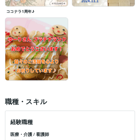
ココナラ1周年♪
職種・スキル
経験職種
医療・介護
/
看護師