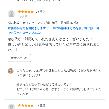
by 匿名
1ヶ月前
悩み相談・カウンセリング
>
話し相手・愚痴聞き相談
看護師が何でもお聞きします ナースに相談◆まじめな話、軽い話、何
でも♡ボイスサンプルあり
急な依頼に対応していただきありがとうございました！

優しい声と楽しい話題を提供していただき本当に癒されまし
た…！
参考になった
こちらこそ、お仕事でお疲れのところお声がけくださりありがと
うございました😊

癒されたと言っていただけて嬉しいです♪

お忙しい日が続くかと思いますが、どうぞ無理なくお過ごしくだ
さいね🍀
by 匿名