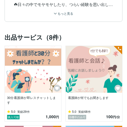
☘️日々の中でモヤモヤしたり、つらい経験を思い出して
しまう

もっと見る
☘️周りからどう思われているのか気にしてしまう

☘️職場や家庭での人間関係に悩んでいる

☘️吐き出したいけど、身近な人には相談しにくい

☘️誰にも言えない内緒の秘密がある

出品サービス（8件）
☘️医療従事者として、働き方に悩んでいる

☘️親子関係に悩んでいる（毒親など）

☘️不妊の悩み

【私について】

＊30代看護師。

＊仕事はしっかり、プライベートはゆったり。

＊見た目、髪型はプロフ画像通り、セミロングのゆるふ
わパーマです。

＊声はボイスサンプル参照。

＊片親、毒親育ち。

＊HSP気質ですが、色んな経験を経て少しずつ前向き思
30分看護師が即レスチャットしま
看護師が何でもお聞きします
考に。たまに落ち込んでも、『仕方ない』と思えるよう
す
になりました。

5.0
29
5.0
68
実績
件
実績
件
1,000
100
* ✽ …………………………………… ✽ *

円
円
/分
購入可能
待機中のみ可