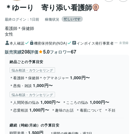
＊ゆーり 寄り添い看護師
最終ログイン：
1日前
稼働状況
忙しいです
看護師＊保健師
女性
本人確認
機密保持契約(NDA)
インボイス発行事業者
未登録
208
5.0
67
販売実績
評価
フォロワー
納品ごとの予算目安
悩み相談・カウンセリング
1,000円〜
＊看護師＊保健師＊ケアマネジャー
1,000円〜
＊愚痴・雑談
悩み相談・カウンセリング
1,000円〜
1,000円〜
＊人間関係の悩み
＊こころの悩み
1,000円〜
＊恋愛相談
＊趣味のお話
＊毒親について
＊不妊
継続（時給/月給）の予算目安
1,500円
時間単価：
1週間の稼働日数：
週2日