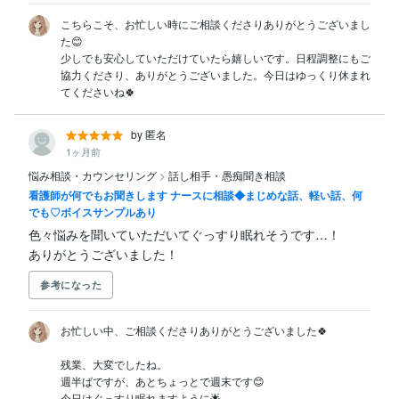
こちらこそ、お忙しい時にご相談くださりありがとうございまし
た😊

少しでも安心していただけていたら嬉しいです。日程調整にもご
協力くださり、ありがとうございました。今日はゆっくり休まれ
てくださいね🍀
by 匿名
1ヶ月前
悩み相談・カウンセリング
>
話し相手・愚痴聞き相談
看護師が何でもお聞きします ナースに相談◆まじめな話、軽い話、何
でも♡ボイスサンプルあり
色々悩みを聞いていただいてぐっすり眠れそうです…！

ありがとうございました！
参考になった
お忙しい中、ご相談くださりありがとうございました🍀

残業、大変でしたね。

週半ばですが、あとちょっとで週末です😊

今日はぐっすり眠れますように🌟