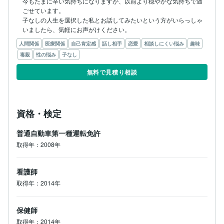
今もたまに辛い気持ちになりますが、以前より穏やかな気持ちで過
ごせています。

子なしの人生を選択した私とお話してみたいという方がいらっしゃ
いましたら、気軽にお声がけください。
人間関係
医療関係
自己肯定感
話し相手
恋愛
相談しにくい悩み
趣味
毒親
性の悩み
子なし
無料で見積り相談
資格・検定
普通自動車第一種運転免許
取得年：2008年
看護師
取得年：2014年
保健師
取得年：2014年