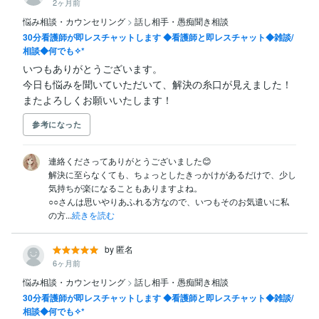
2ヶ月前
悩み相談・カウンセリング
>
話し相手・愚痴聞き相談
30分看護師が即レスチャットします ◆看護師と即レスチャット◆雑談/
相談◆何でも✧*
いつもありがとうございます。

今日も悩みを聞いていただいて、解決の糸口が見えました！

またよろしくお願いいたします！
参考になった
連絡くださってありがとうございました😊

解決に至らなくても、ちょっとしたきっかけがあるだけで、少し
気持ちが楽になることもありますよね。

○○さんは思いやりあふれる方なので、いつもそのお気遣いに私
の方...
続きを読む
by 匿名
6ヶ月前
悩み相談・カウンセリング
>
話し相手・愚痴聞き相談
30分看護師が即レスチャットします ◆看護師と即レスチャット◆雑談/
相談◆何でも✧*