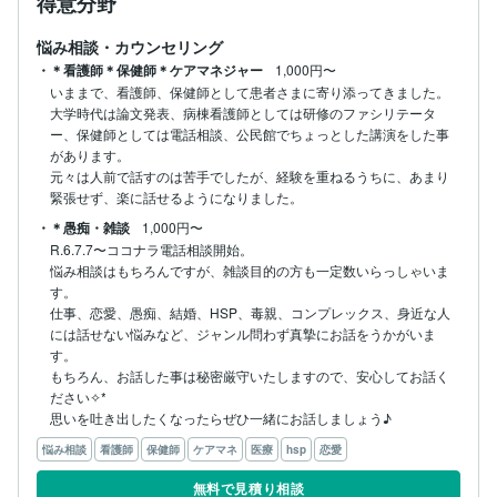
得意分野
悩み相談・カウンセリング
・＊看護師＊保健師＊ケアマネジャー
1,000円〜
いままで、看護師、保健師として患者さまに寄り添ってきました。

大学時代は論文発表、病棟看護師としては研修のファシリテータ
ー、保健師としては電話相談、公民館でちょっとした講演をした事
があります。

元々は人前で話すのは苦手でしたが、経験を重ねるうちに、あまり
・＊愚痴・雑談
1,000円〜
R.6.7.7〜ココナラ電話相談開始。

悩み相談はもちろんですが、雑談目的の方も一定数いらっしゃいま
す。

仕事、恋愛、愚痴、結婚、HSP、毒親、コンプレックス、身近な人
には話せない悩みなど、ジャンル問わず真摯にお話をうかがいま
す。

もちろん、お話した事は秘密厳守いたしますので、安心してお話く
ださい✧*

思いを吐き出したくなったらぜひ一緒にお話しましょう♪
悩み相談
看護師
保健師
ケアマネ
医療
hsp
恋愛
無料で見積り相談