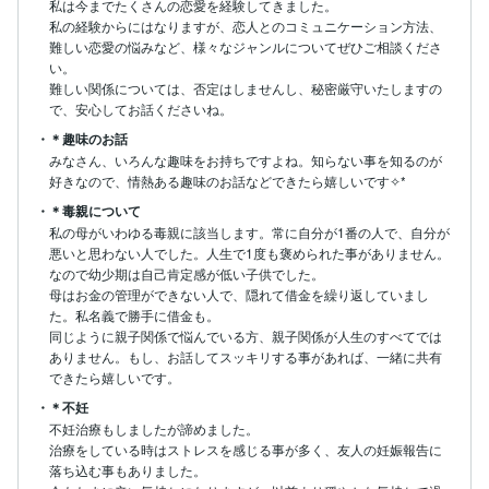
私は今までたくさんの恋愛を経験してきました。

私の経験からにはなりますが、恋人とのコミュニケーション方法、
難しい恋愛の悩みなど、様々なジャンルについてぜひご相談くださ
い。

難しい関係については、否定はしませんし、秘密厳守いたしますの
で、安心してお話くださいね。
・＊趣味のお話
みなさん、いろんな趣味をお持ちですよね。知らない事を知るのが
好きなので、情熱ある趣味のお話などできたら嬉しいです✧*
・＊毒親について
私の母がいわゆる毒親に該当します。常に自分が1番の人で、自分が
悪いと思わない人でした。人生で1度も褒められた事がありません。
なので幼少期は自己肯定感が低い子供でした。

母はお金の管理ができない人で、隠れて借金を繰り返していまし
た。私名義で勝手に借金も。

同じように親子関係で悩んでいる方、親子関係が人生のすべてでは
ありません。もし、お話してスッキリする事があれば、一緒に共有
できたら嬉しいです。
・＊不妊
不妊治療もしましたが諦めました。

治療をしている時はストレスを感じる事が多く、友人の妊娠報告に
落ち込む事もありました。
