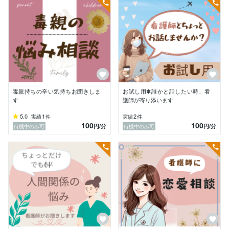
自分を否定される環境で育ったこともあり、自己肯定感
が低い幼少期を過ごしましたが、大学、社会人生活を送
る中で

「自分らしくいていい」

「他人の考えなんて気にしなくていい」

と徐々に思えるようになりました♪

もちろん、人間関係で悩む事もありましたが、人に話し
たり、自分なりに考え方を切り替えて乗り越えてきまし
た。

毒親持ちの辛い気持ちお聞きしま
お試し用✽誰かと話したい時、看
す
護師が寄り添います
人生楽しい事ばかりではないですが、常にずっと楽しく
5.0
1
2
実績
件
実績
件
ないっていう事はないですよね？

100
100
円
/分
円
/分
待機中のみ可
待機中のみ可
一瞬つらい気持ちを抱える事はあっても、ずっと続くわ
けではありません。

他人の機嫌に囚われる必要もありません。

今の気持ちを大切に、誰かとその思いを共有したい時は
遠慮なくお声がけください。

☘️嫌な気持ち、つらい気持ちを吐き出してみません
か？？
