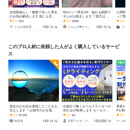
性別関係なし！職業で培った男女
NGナシ♡男女OK 頼れる関西マ
人間関係
のお悩み解決します 誰にも言え
ダムがお聴きします ♡貴方はロ
って整理
ない気持ち、責めずにゆっくり受
ケット♡エネルギーの発射基地♡
へ。テキ
5.0
(26)
5.0
(699)
5.0
(1)
け止めます
NATSUKO♡
しょう。
100
100
ともか相談室
トロふわ❤なつこ
円
/分
円
/分
このプロ人材に依頼した人がよく購入しているサービ
ス
貴女の心を読み透視したことをお
出版社で働くセールスライターが
更新が簡
伝えします ＊お相手の心を透視
売れるLP執筆します セールス運
Pを制作
しあなたにお伝えします
用経験と執筆スキルで集客・商品
ート☆企
5.0
(3103)
5.0
(6)
5.0
(75
の価値を伝えきる！
配布☆S
140
150,000
海流瑠
古野アカネ｜マーケター＋プロデューサー
Loka
円
/分
円