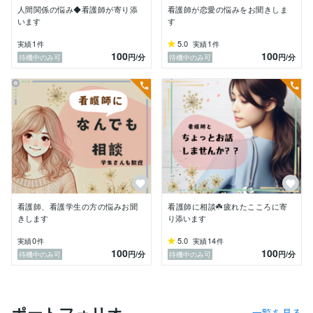
人間関係の悩み◆看護師が寄り添
看護師が恋愛の悩みをお聞きしま
☘️お互い何も知らないからこそ

います
す
匿名のまま、顔も見えずにお話する、電話やチャットサ
1
5.0
1
実績
件
実績
件
ービス。

100
100
円
/分
円
/分
待機中のみ可
待機中のみ可
誰にも言えない事、心に溜め込んでいることなど、少し
だけ話してみませんか。

あなたが今思っていることを正直に話してみてくださ
い。

言葉にできない時は黙ったままでも、ゆっくり、あなた
のペースで大丈夫です。

 * ✽…………………………………… ✽ *

『相談』と堅苦しくお話するというよりは、「こういう
事もあるよね」と一緒にお話をして、モヤモヤを少しで
看護師、看護学生の方の悩みお聞
看護師に相談☘️疲れたこころに寄
も軽くするお手伝いができたら嬉しいです。

きします
り添います
仕事、恋愛、人間関係の悩みなど、ジャンル問わず、だ
0
5.0
14
実績
件
実績
件
だお話したい、愚痴を言いたいという方も大歓迎ですの
100
100
円
/分
円
/分
待機中のみ可
待機中のみ可
で気軽にご相談ください✧*

身近な人に愚痴を言って後悔してしまう繊細な方、私も
同じ経験があるので気楽にお話ください。

溜め込んだものを吐き出してしまいましょう。

ポートフォリオ
一覧を見る