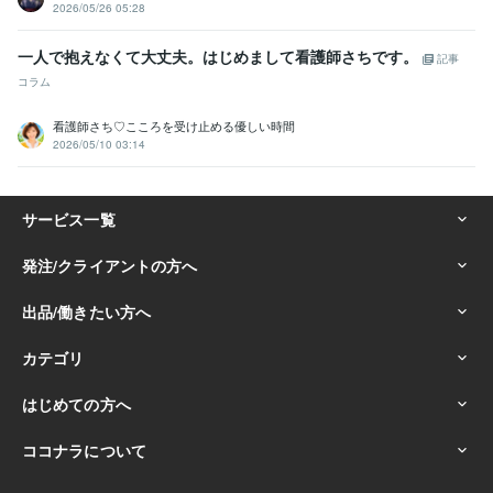
2026/05/26 05:28
婚・離婚の相談／7874人中
㊗️【順位/1位】失恋・復縁の相談／8004
人中
㊗️【順位/1位】カウンセラー・アドバイザー／77506人中
㊗️
一人で抱えなくて大丈夫。はじめまして看護師さちです。
記事
【順位/2位】人間関係の相談／35861人中
㊗️【順位/1位】話し相手・
コラム
愚痴聞き／39091人中
㊗️【順位/1位】恋の悩み相談／24015人中
㊗️
【順位/1位】『彼女・彼氏の相談／14080人中
㊗️【順位/1位】保育士
看護師さち♡こころを受け止める優しい時間
の悩み相談おすすめ／1853人中
㊗️【総合/1位】子連れ離婚の相談お
2026/05/10 03:14
すすめ
 ━━━━━━━ ❤️ ━━━━━━━
✅登録『ココナラ電話相
談スタート』
✅昇格『ココナラ／プラチナランク達成』♡
資格・検定
幼稚園教諭免許
取得年 : 1999年
保育士
取得年 : 1999年
メンタル心理カウンセラー
取得年 : 1999年
チャイルドコーチングアドバイザー
取得年 : 1999年
アロマセラピスト
取得年 : 1999年
ホームヘルパー3級
取得年 : 1999年
ホームヘルパー2級
取得年 : 1999年
得意分野
悩み相談・カウンセリング
◆気軽な話し相手・悩み相談
◆不倫・W
不倫・浮気の相談
◆うつ病・薬の副作用の相談
◆離婚・シングルマ
ザー・再婚の相談
◆親子関係・兄弟(姉妹)関係の相談
◆障害者を持