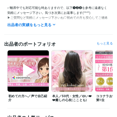
✅離席中でも対応可能な時ありますので、以下❶❷❸を参考に遠慮なく
気軽にメッセージ下さい。気づき次第にお返事します(*^^*)

▶︎ご質問など気軽にメッセージ下さいね♡初めての方も安心してご連絡
下さい(^-^)

出品者の実績をもっと見る
【☎️お休みの日】

・日時：決まり次第に記載します

▶︎リピーター様→対応可能な時間有

出品者のポートフォリオ
もっと見る
▶︎皆様→お問合せ可能

⸻♡ー

【☎️メッセージor ご予約の仕方】

❶「離席中」の時→必ず商品ページの「出品者に質問」からご連絡下さ
い(※気づき次第にお返事します)

※問い合わせが多い為、❶を優先して拝見しております

❷ 「何時〜可能ですか？」など、遠慮なくお声掛け下さい(※相談中の時
は、終わり次第にご連絡します／寝落ちしてもOKですよ)

❸ 予約希望の方 → 希望日時を3つ程お知らせ頂ければ予約ボタンを出し
初めての方へ／声で自己紹
本人／50代・女性／ゆい❤️
ココナラおす
ます(※待ち時間なくご利用頂けますので、是非ご活用下さい)(^_^)b''

介
❤️癒しの心友(こことも)
第1位
⸻♡ー

【ゆいより❤️】

初めましての方も、リピーターの皆様も、ご覧頂きありがとうございま