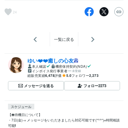
24
一覧に戻る
ゆい❤️❤️癒しの心友
本人確認
機密保持契約(NDA)
インボイス発行事業者
未登録
総販売実績
6,478
評価
5.0
フォロワー
2,273
メッセージを送る
フォロー
2273
スケジュール
【☎️待機日について】

・7日(金)→ メッセージをいただきましたら対応可能です(*^^*)※時間相談
可能❗️
