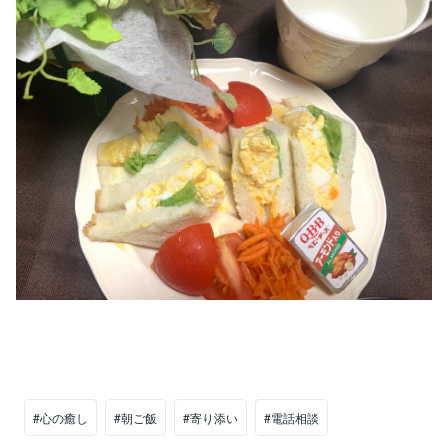
#心の癒し
#朝ご飯
#寄り添い
#電話相談