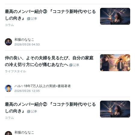
❤️◯◯女子短期大学附属第二幼稚園
2000年3月 ~ 2021年2月
❤️◯◯女子短期大学附属第一幼稚園
2000年3月 ~ 2021年2月
最高のメンバー紹介③ 『ココナラ新時代/やじる
💙以下、私が辛かった時期に支えてくれた曲たちです。
2000年3月
しの向き』
記事
~ 現在
コラム
🌈 20代の時／支えてくれた詩❶ 〜愛は勝つ〜
2000年3月 ~ 2021年
2月
🌈 30代の時／支えてくれた詩❷ 〜そばにいるよ〜
2000年3月 ~ 202
和服のななこ
2026/05/28 04:53
1年2月
🌈 30代の時／支えてくれた詩❷ 〜そばにいるよ〜
2000年3月 ~ 202
仲の良い、よその夫婦を見るたび、自分の家庭
1年2月
🌈 30代の時／支えてくれた詩❸ 〜Jupiter (ジュピター)〜
2000年3
の冷え切り方に心が痛むあなたへ
記事
月 ~ 2021年2月
ライフスタイル
🌈 40代の時／支えてくれた詩❸ 〜栄光の架け橋〜
2000年3月 ~ 202
1年2月
ハル✨18年7万人以上の実績×書籍著者
🌈 50代の今／身に染みる詩❹ 〜糸〜
2020年3月 ~ 現在
2026/05/26 12:05
受賞歴
最高のメンバー紹介② 『ココナラ新時代/やじる
✅ココナラ／ブログ開始〜現在に至る
✅Amazon Kindle出版／『自分
しの向き』
らしく生きる／結依』
✅Amazon Kindle／『スマホ1台で大逆転！結
記事
依』
 ✅Amazon Kindle／『涙はね、宝物になるんだよ』
㊗️【総合1
コラム
位】㊗️おすすめアドバイザー・カウンセラー部門
㊗️【順位/1位】浮
気・不倫の相談／9149人中
㊗️【順位/1位】心の悩み相談／38823人
和服のななこ
中
㊗️【順位/1位】心理カウンセラー／10115人中
㊗️【順位/1位】結