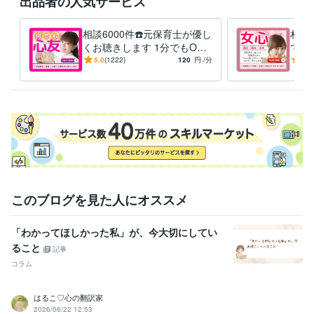
出品者の人気サービス
す（^人^）お一人おひとりの「心」に寄り添い、丁寧に対応させて頂き
ます。どんな時も安心してご連絡下さいね♪ 私はいつでもここで待って
相談6000件☎️元保育士が優し
相談
くお聴きします 1分でもOK
でも
経験職種
❤️話し相手〜悩み相談まで何
性心
5.0
(1222)
120
円
/分
5.0
ライフスタイル・その他 / 占い師
経験年数 : 5年
でもOK❗️✅男女可
会ア
ライフスタイル・その他 / 講師・インストラクター
経験年数 : 10年
ライフスタイル・その他 / カウンセラー・コーチ
経験年数 : 5年
ライフスタイル・その他 / アドバイザー
経験年数 : 5年
ライフスタイル・その他 / 保育士・ベビーシッター
経験年数 : 25年
職歴
ゆい癒しの心友❤️❤️
2021年3月 ~ 現在
📕Amazon Kindle本を出版／ 紹介No.❶
2022年1月 ~ 現在
📕Amazon Kindle本を出版／紹介No.❷
2022年1月 ~ 現在
このブログを見た人にオススメ
❤️ゆいの紹介
2021年3月 ~ 現在
💙以下、ココナラで電話相談を始めるまでの経歴です
2000年3月 ~
「わかってほしかった私」が、今大切にしてい
2021年2月
ること
記事
❤️某有名／出版会社
2000年3月 ~ 2021年2月
コラム
❤️企業／○○○総合病院内保育所
2000年3月 ~ 2021年2月
❤️社会福祉法人◯○◯○保育園
2000年3月 ~ 2021年2月
❤️ 社会福祉法人○○○保育園
2000年3月 ~ 2021年2月
はるこ♡心の翻訳家
❤️ ○○市立○○○保育所
2000年3月 ~ 2021年2月
2026/06/22 12:53