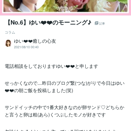
【No.6】ゆい❤️❤️のモーニング♪
記事
コラム
ゆい❤️❤️癒しの心友
2021/08/10 00:40
電話相談をしておりますゆい❤️❤️と申します
せっかくなので....昨日のブログ繋(つな)がりで今日はゆい
❤️❤️の朝ご飯を投稿しました(笑)
サンドイッチの中で1番大好きなのが卵サンド♡どちらか
と言うと卵は粗(あら)くつぶしたモノが好きです