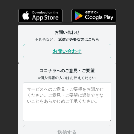
つ家族の相談
◆子育て・知能開発の相談
◆職場の人間関係・いじ
め・パワハラ相談
◆保育士・幼稚園教諭の相談
◆夫婦問題の相談
不倫 夫婦 生き方
ビジネス代行・事務代行
◆ココナラ電話相談ビジネス①の相談
◆コ
コナラ電話相談ビジネス②コンサル
◆ココナラ電話相談ビジネス③
コンサル
◆リピート様の対応
◆商品画像(サムネイル)コンサル①講
座
◆商品画像(サムネイル)コンサル②添削
◆商品画像(サムネイル)
コンサル③制作
ーーーーーーーーーーーーーーーーーーーー
◆商品
画像(サムネイル)のご依頼
◆ホーム画像(ヘッダー)のご依頼
初心者・電話相談悩み
サムネイル ヘッダー
学歴
◯◯◯◯◯女子短期大学
2000年3月 ~ 2021年2月
◯◯◯◯県立◯◯◯◯高等学校
2000年3月 ~ 2021年2月