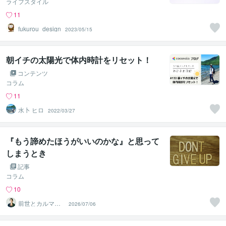
ライフスタイル
11
fukurou_design
2023/05/15
朝イチの太陽光で体内時計をリセット！
コンテンツ
コラム
11
水卜 ヒロ
2022/03/27
『もう諦めたほうがいいのかな』と思って
しまうとき
記事
コラム
10
前世とカルマの
2026/07/06
翻訳者 Haku