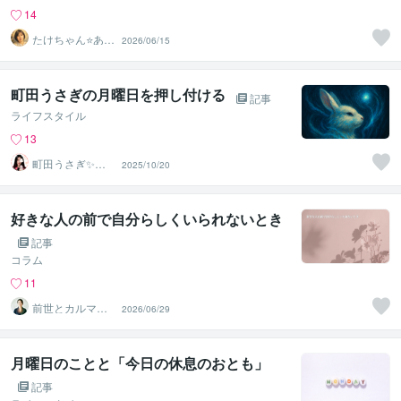
14
たけちゃん⭐あな
2026/06/15
たの魅力を見つ
ける対話人
町田うさぎの月曜日を押し付ける
記事
ライフスタイル
13
町田うさぎ✨閃
2025/10/20
光の幸せ届け人
♡怪談師⛩️
好きな人の前で自分らしくいられないとき
記事
コラム
11
前世とカルマの
2026/06/29
翻訳者 Haku
月曜日のことと「今日の休息のおとも」
記事