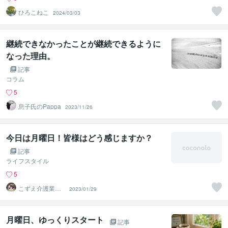
ひろこねこ
2024/03/03
継続できなかったことが継続できるように
なった理由。
記事
コラム
5
息子氏のPappa
2023/11/26
今日は月曜日！皆様はどう感じますか？
記事
ライフスタイル
5
こずえ介護業界1
2023/01/29
8年＆現役ケアマ
ネ
月曜日、ゆっくりスタート
記事