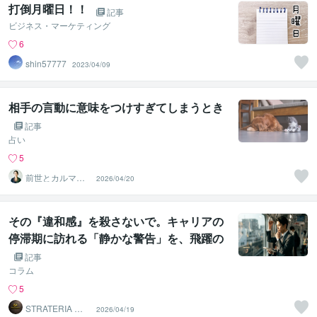
打倒月曜日！！
記事
ビジネス・マーケティング
6
shin57777
2023/04/09
相手の言動に意味をつけすぎてしまうとき
記事
占い
5
前世とカルマの
2026/04/20
翻訳者 Haku
その『違和感』を殺さないで。キャリアの
停滞期に訪れる「静かな警告」を、飛躍の
サインに変える技術
記事
コラム
5
STRATERIA ス
2026/04/19
トラテリア