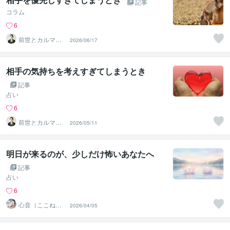
記事
コラム
6
前世とカルマの
2026/06/17
翻訳者 Haku
相手の気持ちを考えすぎてしまうとき
記事
占い
6
前世とカルマの
2026/05/11
翻訳者 Haku
明日が来るのが、少しだけ怖いあなたへ
記事
占い
6
心音（ここね）
2026/04/05
＠寄り添い守護
鑑定