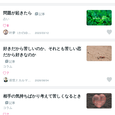
問題が起きたら
記事
占い
8
叶夢（かのゆ
2023/03/12
め）
好きだから苦しいのか、それとも苦しい恋
だから好きなのか
記事
コラム
7
前世とカルマの
2026/08/04
翻訳者 Haku
相手の気持ちばかり考えて苦しくなるとき
記事
コラム
7