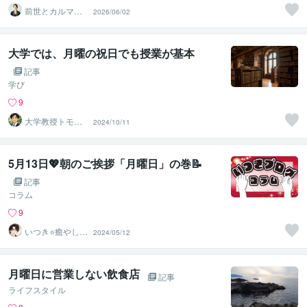
前世とカルマの
2026/06/02
翻訳者 Haku
大学では、月曜の祝日でも授業が基本
記事
学び
9
大学教授トモ｜
2024/10/11
元東大教員
5月13日💖朝のご挨拶「月曜日」の巻📝
記事
コラム
9
いつき⭐️癒やし声
2024/05/12
のお話相手
月曜日に営業しない飲食店
記事
ライフスタイル