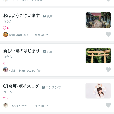
おはようございます
記事
コラム
4
福祉×繊細さん気
2022/09/25
質の悩み相談｜
まさぴー
新しい週のはじまり
記事
コラム
4
yuki_mikan
2022/07/10
6/14(月) ボイスログ
コンテンツ
コラム
4
甘いほんわか癒
2021/06/14
し声♡みるく♡