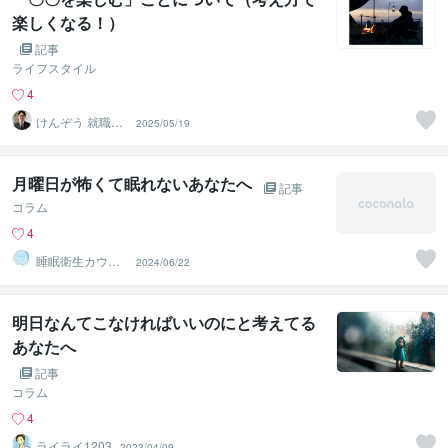
楽しくなる！）
記事
ライフスタイル
4
けんぞう 就職転
2025/05/19
職ワークライフ
バランス
月曜日が怖くて眠れないあなたへ
記事
コラム
4
睡眠衛生カウン
2024/06/22
セリング
明日なんてこなければいいのにと考えてる
あなたへ
記事
コラム
4
ライライ1203
2023/04/09