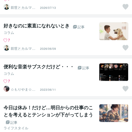
前世とカルマの
2026/07/13
翻訳者 Haku
好きなのに素直になれないとき
記事
コラム
7
前世とカルマの
2026/06/09
翻訳者 Haku
便利な音楽サブスクだけど・・・
記事
コラム
7
☆もりやま☆た
2023/06/11
ろう☆心のサポ
ーター
今日は休み！だけど…明日からの仕事のこ
とを考えるとテンションが下がってしまう
あなたへ
記事
ライフスタイル