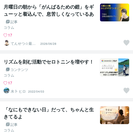
月曜日の朝から「がんばるための鎧」をギ
ューッと着込んで、息苦しくなっているあ
なたへ
記事
コラム
17
てんせつ☆最適
2026/06/28
ライフをサポー
トする
リズムを刻む活動でセロトニンを増やす！
コンテンツ
コラム
17
水卜 ヒロ
2022/04/03
「なにもできない日」だって、ちゃんと生
きてるよ
記事
コラム