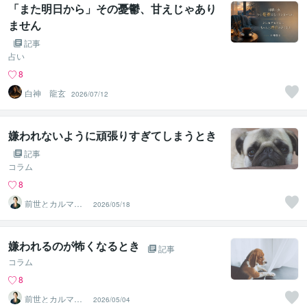
「また明日から」その憂鬱、甘えじゃあり
ません
記事
占い
8
白神 龍玄
2026/07/12
嫌われないように頑張りすぎてしまうとき
記事
コラム
8
前世とカルマの
2026/05/18
翻訳者 Haku
嫌われるのが怖くなるとき
記事
コラム
8
前世とカルマの
2026/05/04
翻訳者 Haku