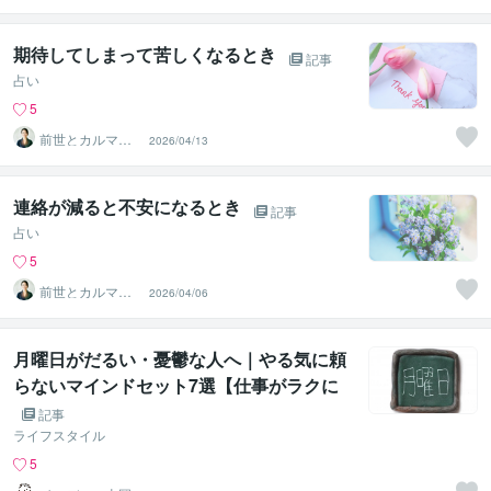
期待してしまって苦しくなるとき
記事
占い
5
前世とカルマの
2026/04/13
翻訳者 Haku
連絡が減ると不安になるとき
記事
占い
5
前世とカルマの
2026/04/06
翻訳者 Haku
月曜日がだるい・憂鬱な人へ｜やる気に頼
らないマインドセット7選【仕事がラクに
なる】
記事
ライフスタイル
5