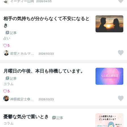
イーディー山岡
2026/04/05
相手の気持ちが分からなくて不安になると
き
記事
占い
5
前世とカルマの
2026/03/23
翻訳者 Haku
月曜日の午後、本日も待機しています。
記事
コラム
5
神眼鑑定士❂真
2026/03/23
音
憂鬱な気分で重いとき
記事
コラム