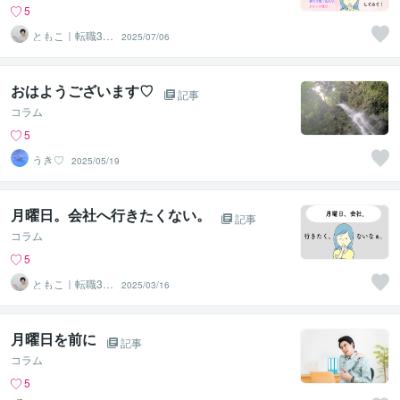
5
ともこ｜転職30
2025/07/06
回弱い人専門カ
ウンセラー
おはようございます♡
記事
コラム
5
うき♡
2025/05/19
月曜日。会社へ行きたくない。
記事
コラム
5
ともこ｜転職30
2025/03/16
回弱い人専門カ
ウンセラー
月曜日を前に
記事
コラム
5