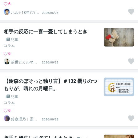
6
ハル✨18年7万人
2026/06/25
以上の実績×書籍
著者
相手の反応に一喜一憂してしまうとき
記事
コラム
6
前世とカルマの
2026/06/23
翻訳者 Haku
【鈴森のぼそっと独り言】＃132 曇りのつ
もりが、晴れの月曜日。
記事
コラム
6
鈴森理乃｜霊感
2026/06/22
タロット×心理学
相手を優先しすぎてしまうとき