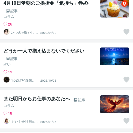
4月10日💖朝のご挨拶🍀「気持ち」巻✍️
記事
コラム
26
いつき⭐️癒やし声
2023/04/09
のお話相手
どうか一人で抱え込まないでください
記事
占い
19
mp2顔写真鑑定
2023/10/23
士ー顔写真から
人生を分析
また明日からお仕事のあなたへ
記事
コラム
18
あや｜会社員×悩
2026/01/25
み相談_二刀流メ
ガネ女子