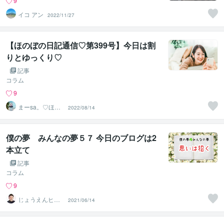
9
イコ アン
2022/11/27
【ほのぼの日記通信♡第399号】今日は割
りとゆっくり♡
記事
コラム
9
まーsa。♡ほの
2022/08/14
ぼのブログ毎日
配信♡
僕の夢 みんなの夢５７ 今日のブログは2
本立て
記事
コラム
9
じょうえんヒカ
2021/06/14
ル⭐️介護業界の救
世主