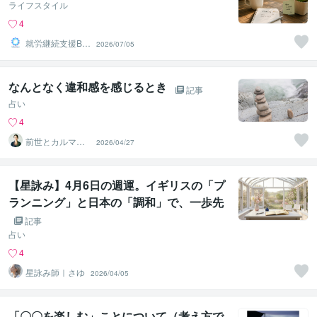
ライフスタイル
4
就労継続支援B型
2026/07/05
bloomブロッサ
ム
なんとなく違和感を感じるとき
記事
占い
4
前世とカルマの
2026/04/27
翻訳者 Haku
【星詠み】4月6日の週運。イギリスの「プ
ランニング」と日本の「調和」で、一歩先
へ。
記事
占い
4
星詠み師｜さゆ
2026/04/05
「〇〇を楽しむ」ことについて（考え方で