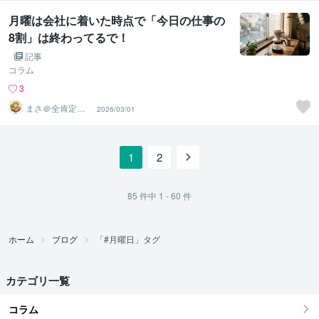
月曜は会社に着いた時点で「今日の仕事の
8割」は終わってるで！
記事
コラム
3
まさ＠全肯定の
2026/03/01
関西アニキ
1
2
85
件中
1 - 60
件
ホーム
ブログ
「#月曜日」タグ
カテゴリ一覧
コラム