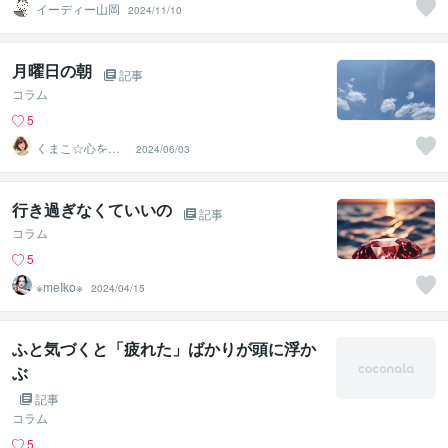
イーディー山岡
2024/11/10
月曜日の朝
記事
コラム
5
くまこ☆心を温
2024/06/03
めるひだまりの
メッセージ
行き過ぎなくていいの
記事
コラム
5
※meIko※
2024/04/15
ふと気づくと「疲れた」ばかりが頭に浮か
ぶ
記事
コラム
5