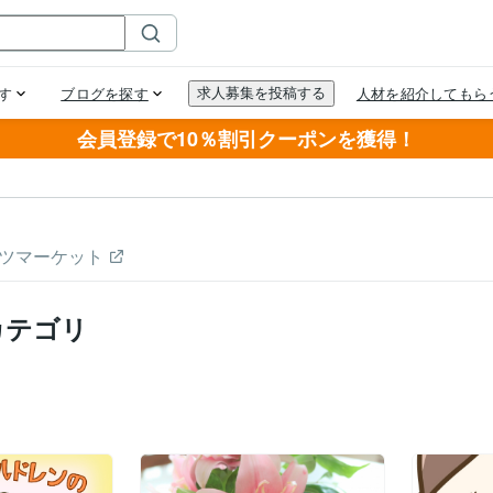
会員登録で10％割引クーポンを獲得！
ツマーケット
カテゴリ