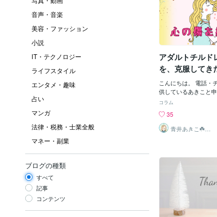
写真・動画
音声・音楽
美容・ファッション
小説
アダルトチルド
IT・テクノロジー
を、克服してき
ライフスタイル
こんにちは。 電話・
エンタメ・趣味
供しているあきこと申
占い
育ちなのですが、アダ
コラム
心の傷が深く、癒すの
マンガ
35
かかりました。それで
法律・税務・士業全般
ところまで克服できた
青井あきこ☘️心
の回復所
以前に一度、毒親に関
マネー・副業
を出していて、その後
整していたのですが、
で、今日はお知らせさ
ブログの種類
ここ数年で毒親、とい
すべて
「自分もアダルトチル
い」と思われた方も多
記事
理セッションもいろい
コンテンツ
ッションを一度は受け
いう方も、読んでくだ