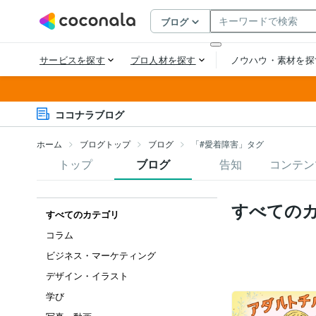
ココナラブログ
ホーム
ブログトップ
ブログ
「#愛着障害」タグ
トップ
ブログ
告知
コンテン
すべての
すべてのカテゴリ
コラム
ビジネス・マーケティング
デザイン・イラスト
学び