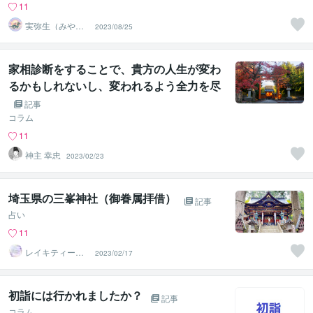
11
実弥生（みや
2023/08/25
の）
家相診断をすることで、貴方の人生が変わ
るかもしれないし、変われるよう全力を尽
くします
記事
コラム
11
神主 幸忠
2023/02/23
埼玉県の三峯神社（御眷属拝借）
記事
占い
11
レイキティーチ
2023/02/17
ャー Maya
初詣には行かれましたか？
記事
コラム