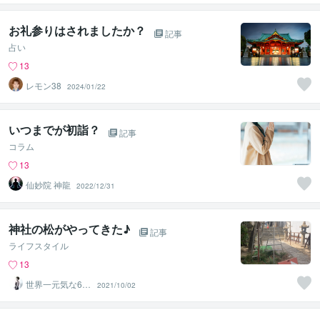
ター
お礼参りはされましたか？
記事
占い
13
レモン38
2024/01/22
いつまでが初詣？
記事
コラム
13
仙妙院 神龍
2022/12/31
神社の松がやってきた♪
記事
ライフスタイル
13
世界一元気な60
2021/10/02
歳♪ 藤野もえ