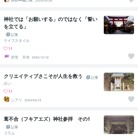
2025/03/28
神社では「お願いする」のではなく「誓い
を立てる」
記事
ライフスタイル
11
折笠 月光
2024/10/19
クリエイティブさこそが人生を救う
記事
占い
11
シアリ
2024/04/15
葺不合（フキアエズ）神社参拝 その1
記事
コラム