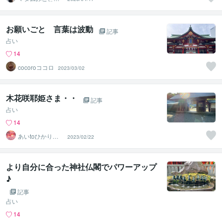
みんなのママ
お願いごと 言葉は波動
記事
占い
14
cocoroココロ
2023/03/02
木花咲耶姫さま・・
記事
占い
14
あいtoひかり
2023/02/22
レイキティーチ
ャーあい
より自分に合った神社仏閣でパワーアップ
♪
記事
占い
14