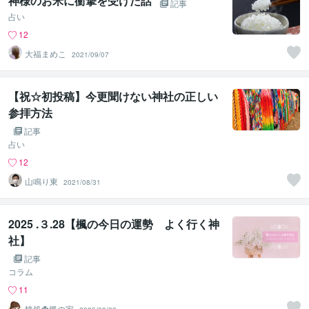
神様のお米に衝撃を受けた話
記事
占い
12
大福まめこ
2021/09/07
【祝☆初投稿】今更聞けない神社の正しい
参拝方法
記事
占い
12
山鳴り東
2021/08/31
2025 .３.28【楓の今日の運勢 よく行く神
社】
記事
コラム
11
静処☘️楓の家