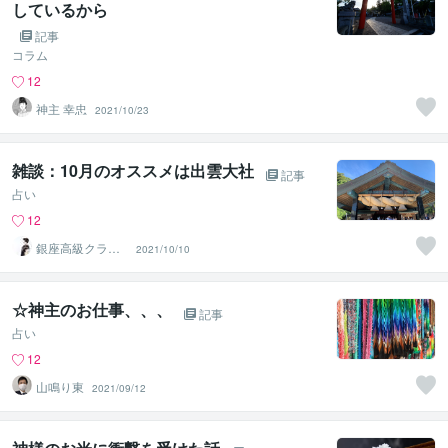
しているから
記事
コラム
12
神主 幸忠
2021/10/23
雑談：10月のオススメは出雲大社
記事
占い
12
銀座高級クラブ
2021/10/10
のママ さくら
☆神主のお仕事、、、
記事
占い
12
山鳴り東
2021/09/12