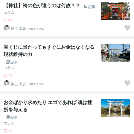
【神社】袴の色が違うのは何故？？
記事
コラム
11
神主 幸忠
2021/11/07
宝くじに当たってもすぐにお金はなくなる
現状維持の力
記事
コラム
11
神主 幸忠
2021/11/05
お金ばかり求めたり エゴであれば 魂は挫
折を与える
記事
コラム
11