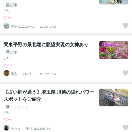
記事
占い
11
本家ユニコーン
2022/12/05
の使者桜10周年
ありがとう
関東平野の最北端に願望実現の女神あり
記事
占い
11
龍占（りゅうせ
2022/10/24
ん）
【占い師が通う】埼玉県 川越の隠れパワー
スポットをご紹介
コンテンツ
占い
11
あらかし時雨
2022/03/13