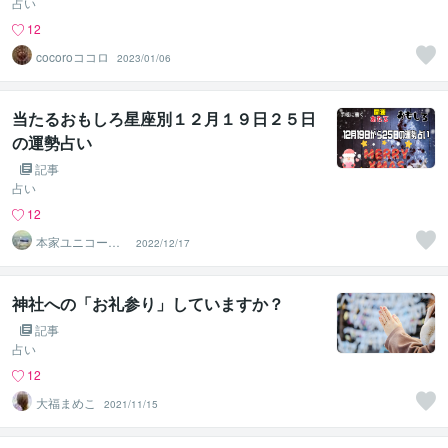
占い
12
cocoroココロ
2023/01/06
当たるおもしろ星座別１２月１９日２５日
の運勢占い
記事
占い
12
本家ユニコーン
2022/12/17
の使者桜10周年
ありがとう
神社への「お礼参り」していますか？
記事
占い
12
大福まめこ
2021/11/15