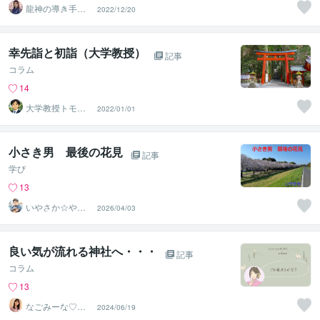
龍神の導き手＠
2022/12/20
月宵（ツキヨ
ミ）
幸先詣と初詣（大学教授）
記事
コラム
14
大学教授トモ｜
2022/01/01
元東大教員
小さき男 最後の花見
記事
学び
13
いやさか☆やす
2026/04/03
らぎの傾聴者
良い気が流れる神社へ・・・
記事
コラム
13
なごみーな♡癒
2024/06/19
し系心のサポー