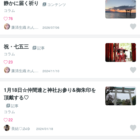
静かに届く祈り
コンテンツ
コラム
76
廉清生織 れんせ
2026/07/06
い さき
祝・七五三
記事
コラム
23
廉清生織 れんせ
2024/11/10
い さき
1月18日☆仲間達と神社お参り&御朱印を
頂戴する♡
記事
コラム
22
美結♡みゆ
2024/01/18