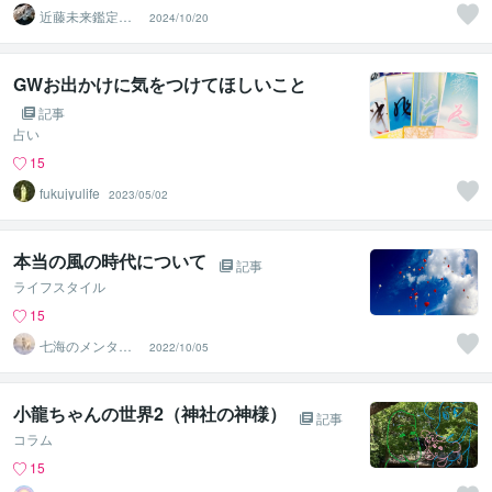
近藤未来鑑定
2024/10/20
近藤 光 【移転
済】
GWお出かけに気をつけてほしいこと
記事
占い
15
fukujyulife
2023/05/02
本当の風の時代について
記事
ライフスタイル
15
七海のメンタル
2022/10/05
相談室
小龍ちゃんの世界2（神社の神様）
記事
コラム
15