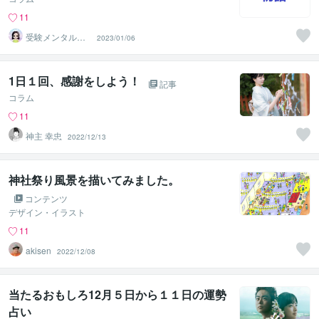
11
受験メンタルト
2023/01/06
レーナー イロ
ハル
1日１回、感謝をしよう！
記事
コラム
11
神主 幸忠
2022/12/13
神社祭り風景を描いてみました。
コンテンツ
デザイン・イラスト
11
akisen
2022/12/08
当たるおもしろ12月５日から１１日の運勢
占い