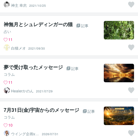
神主 幸忠
2021/10/25
神無月とシュレディンガーの猫
記事
占い
11
白猫メオ
2021/09/30
夢で受け取ったメッセージ
記事
コラム
11
Healerかのん
2021/07/29
7月31日(金)宇宙からのメッセージ
記事
コラム
10
ウイング企画yuk
2026/07/31
a