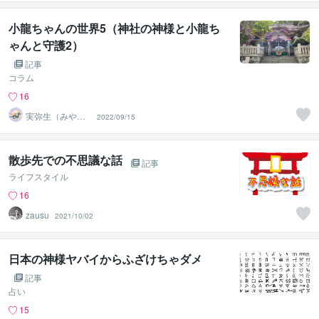
小龍ちゃんの世界5（神社の神様と小龍ち
ゃんと守護2）
記事
コラム
16
実弥生（みや
2022/09/15
の）
散歩先での不思議な話
記事
ライフスタイル
16
zausu
2021/10/02
日本の神様ヤバイからふざけちゃダメ
記事
占い
15