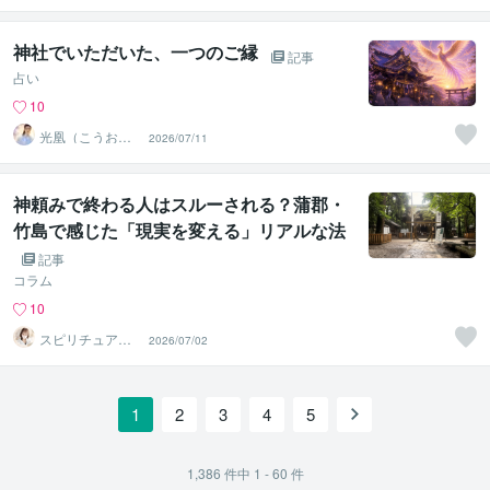
神社でいただいた、一つのご縁
記事
占い
10
光凰（こうお
2026/07/11
う）ご縁と心を
読み解く鑑定士
神頼みで終わる人はスルーされる？蒲郡・
竹島で感じた「現実を変える」リアルな法
則
記事
コラム
10
スピリチュアルr
2026/07/02
ee
1
2
3
4
5
1,386
件中
1 - 60
件