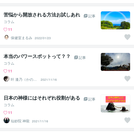
苦悩から開放される方法お試しあれ
記事
コラム
11
保健室まるみ
2022/01/23
本当のパワースポットって？？
記事
コラム
11
叶 逢乃（かのう
2021/11/16
あいの）
日本の神様にはそれぞれ役割がある
記事
コラム
11
仙妙院 神龍
2021/11/16