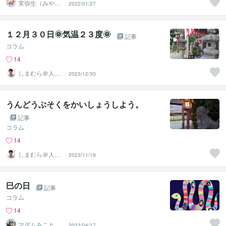
実弥生（みや
2022/01/27
の）
１２月３０日🌞気温２３度🌞
記事
コラム
14
しまむら＠人事
2023/12/30
コンサルタント
うんどうぶそくをかいしょうしよう。
記事
コラム
14
しまむら＠人事
2023/11/19
コンサルタント
巳の日
記事
コラム
14
マダムみこと❤️
2023/04/17