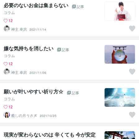
必要のないお金は集まらない
記事
コラム
12
神主 幸忠
2021/11/14
嫌な気持ちを消したい
記事
コラム
12
神主 幸忠
2021/11/06
願いが叶いやすい祈り方☆
記事
コラム
12
癒しの月うさぎ
2021/10/25
現実が変わらないのは 辛くても 今が安定