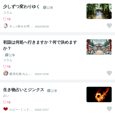
少しずつ変わりゆく
記事
コラム
19
きぃ⭐️幸せを呼び
2022/09/29
込むふわっと女
神⭐️
初詣は何処へ行きますか？何で決めます
か？
記事
コラム
16
廉清生織 れんせ
2024/12/26
い さき
生き物占いとジンクス
記事
占い
16
ルビー･ミッドナ
2022/12/27
イト